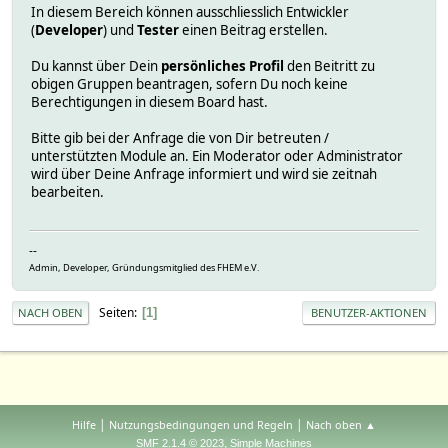
In diesem Bereich können ausschliesslich Entwickler
(
Developer
) und
Tester
einen Beitrag erstellen.
Du kannst über Dein
persönliches Profil
den Beitritt zu
obigen Gruppen beantragen, sofern Du noch keine
Berechtigungen in diesem Board hast.
Bitte gib bei der Anfrage die von Dir betreuten /
unterstützten Module an. Ein Moderator oder Administrator
wird über Deine Anfrage informiert und wird sie zeitnah
bearbeiten.
--
Admin, Developer, Gründungsmitglied des FHEM e.V.
Seiten
1
NACH OBEN
BENUTZER-AKTIONEN
|
|
Hilfe
Nutzungsbedingungen und Regeln
Nach oben ▲
,
SMF 2.1.4 © 2023
Simple Machines