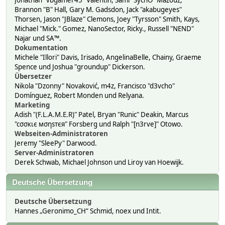
Jonathan "vbgamer45" Valentin, Sami "SychO" Mazouz,
Brannon "B" Hall, Gary M. Gadsdon, Jack "akabugeyes"
Thorsen, Jason "JBlaze" Clemons, Joey "Tyrsson" Smith, Kays,
Michael "Mick." Gomez, NanoSector, Ricky., Russell "NEND"
Najar und SA™.
Dokumentation
Michele "Illori" Davis, Irisado, AngelinaBelle, Chainy, Graeme
Spence und Joshua "groundup" Dickerson.
Übersetzer
Nikola "Dzonny" Novaković, m4z, Francisco "d3vcho"
Domínguez, Robert Monden und Relyana.
Marketing
Adish "(F.L.A.M.E.R)" Patel, Bryan "Runic" Deakin, Marcus
"cσσкιє мσηѕтєя" Forsberg und Ralph "[n3rve]" Otowo.
Webseiten-Administratoren
Jeremy "SleePy" Darwood.
Server-Administratoren
Derek Schwab, Michael Johnson und Liroy van Hoewijk.
Deutsche Übersetzung
Deutsche Übersetzung
Hannes „Geronimo_CH“ Schmid, noex und Intit.