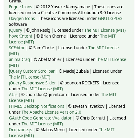
Grafik
Fugue Icons
| © 2012 Yusuke Kamiyamane | These icons are
licensed under a Creative Commons Attribution 3.0 License
Oxygen Icons
| These icons are licensed under
GNU LGPLv3
Software
JQuery
| © John Resig | Licensed under
The MIT License (MIT)
hoverIntent
| © Brian Cherne | Licensed under
The MIT
License (MIT)
SCEditor
| © Sam Clarke | Licensed under
The MIT License
(MIT)
animaDrag
| © Abel Mohler | Licensed under
The MIT License
(MIT)
jQuery Custom Scrollbar
| © Maciej Zubala | Licensed under
The MIT License (MIT)
jQuery Responsive Slider
| © booncon ROCKETS | Licensed
under
The MIT License (MIT)
At.js
| © chord.luo@gmail.com | Licensed under
The MIT
License (MIT)
HTML5 Desktop Notifications
| © Tsvetan Tsvetkov | Licensed
under
The Apache License Version 2.0
GAuth Code Generator/Validator
| © Chris Cornutt | Licensed
under
The MIT License (MIT)
Dropzone.js
| © Matias Meno | Licensed under
The MIT
License (MIT)