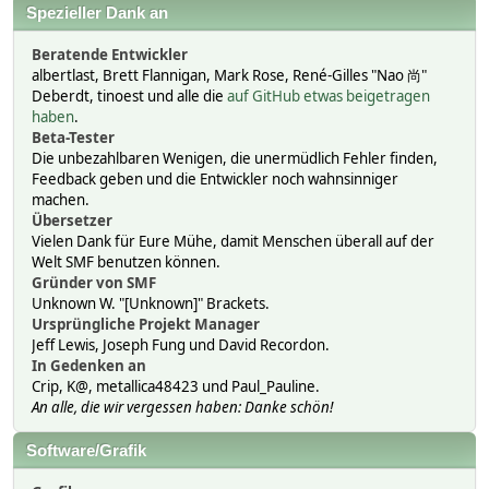
Spezieller Dank an
Beratende Entwickler
albertlast, Brett Flannigan, Mark Rose, René-Gilles "Nao 尚"
Deberdt, tinoest und alle die
auf GitHub etwas beigetragen
haben
.
Beta-Tester
Die unbezahlbaren Wenigen, die unermüdlich Fehler finden,
Feedback geben und die Entwickler noch wahnsinniger
machen.
Übersetzer
Vielen Dank für Eure Mühe, damit Menschen überall auf der
Welt SMF benutzen können.
Gründer von SMF
Unknown W. "[Unknown]" Brackets.
Ursprüngliche Projekt Manager
Jeff Lewis, Joseph Fung und David Recordon.
In Gedenken an
Crip, K@, metallica48423 und Paul_Pauline.
An alle, die wir vergessen haben: Danke schön!
Software/Grafik