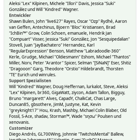
Aleksi "Lex" Kilpinen, Michele "Illori" Davis, Jessica "Suki"
González und Will "Kindred" Wagner.
Entwickler
Shawn Bulen, John "live627" Rayes, Oscar "Ozp" Rydhé, Aaron
van Geffen, Antechinus, Bjoern "Bloc" Kristiansen, Brad
"IchBin™" Grow, Colin Schoen, emanuele, Hendrik Jan
"Compuart" Visser, Jessica "Suki" González, Jon "Sesquipedalian"
Stovell, Juan "JayBachatero" Hernandez, Karl
"RegularExpression" Benson, Matthew "Labradoodle-360"
Kerle, Grudge, Michael "Oldiesmann" Eshom, Michael "Thantos"
Miller, Norv, Peter "Arantor" Spicer, Selman "[SiNaN]" Eser, Shitiz
"Dragooon" Garg, Theodore "Orstio" Hildebrandt, Thorsten
"TE" Eurich und winrules.
Support Spezialisten
Will "Kindred" Wagner, Doug Heffernan, lurkalot, Steve, Aleksi
"Lex" Kilpinen, br360, GigaWatt, ziycon, Adam Tallon, Bigguy,
Bruno "margarett" Alves, CapadY, ChalkCat, Chas Large,
Duncan85, gbsothere, JimM, Justyne, Kat, Kevin
"greyknight17" Hou, Krash, Mashby, Michael Colin Blaber, Old
Fossil, S-Ace, shadav, Storman™, Wade "sησω" Poulsen und
xenovanis.
Customizer
Diego Andrés, GL700Wing, Johnnie "TwitchisMental" Ballew,