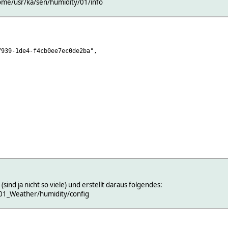
home/usr/ka/sen/humidity/01/info
939-1de4-f4cb0ee7ec0de2ba",
sind ja nicht so viele) und erstellt daraus folgendes:
01_Weather/humidity/config