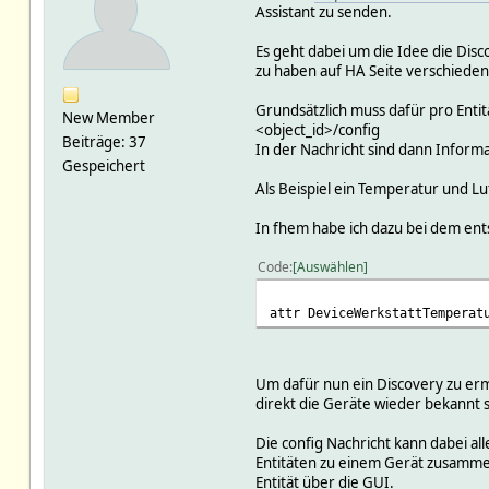
Assistant zu senden.
Es geht dabei um die Idee die Dis
zu haben auf HA Seite verschiede
Grundsätzlich muss dafür pro Enti
New Member
<object_id>/config
Beiträge: 37
In der Nachricht sind dann Informa
Gespeichert
Als Beispiel ein Temperatur und L
In fhem habe ich dazu bei dem ent
Code
Auswählen
attr DeviceWerkstattTemperat
Um dafür nun ein Discovery zu erm
direkt die Geräte wieder bekannt s
Die config Nachricht kann dabei a
Entitäten zu einem Gerät zusammen 
Entität über die GUI.