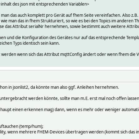
inhalt des json mit entsprechenden Variablen>
man das auch komplett pro Gerät auf fhem Seite vereinfachen. Also z.B
e man das in fhem Strukturiert, so wie es bei den Topics im anderen Thre
se das Attribut serialNr hernehmen, sowie bestimmt auch weitere Attrib
n und die Konfiguration des Gerätes nur auf das entsprechende Templat
leichen Typs identisch sein kann.
t werden wenn sich das Attribut mqttConfig ändert oder wenn fhem die 
schon in jsonlist2, da könnte man also ggf. Anleihen hernehmen.
 untergebracht werden könnte, sollte man m.E. erst mal noch offen lassen
rhaupt einen erkennen mag) dann, wenn es mehr oder weniger automatisc
 auftauchen (temp/hum);
ability, wenn mehrere FHEM-Devices übertragen werden (kommt sich das in