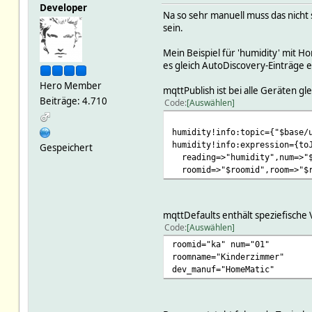
Developer
Na so sehr manuell muss das nicht
sein.
Mein Beispiel für 'humidity' mit 
es gleich AutoDiscovery-Einträge e
Hero Member
mqttPublish ist bei alle Geräten gle
Beiträge: 4.710
Code
Auswählen
humidity!info:topic={"$base/
humidity!info:expression={to
Gespeichert
reading=>"humidity",num=>"$
roomid=>"$roomid",room=>"$r
mqttDefaults enthält speziefisch
Code
Auswählen
roomid="ka" num="01"
roomname="Kinderzimmer"
dev_manuf="HomeMatic"