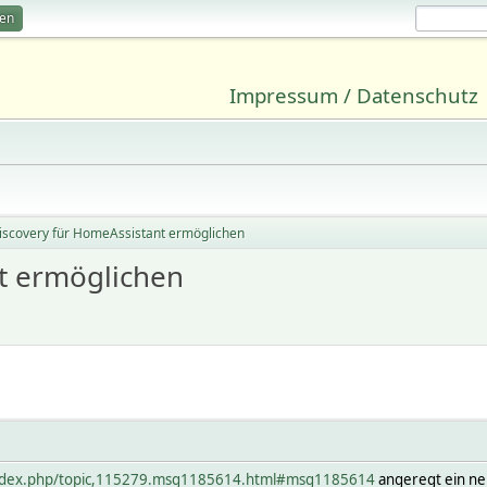
ren
Impressum / Datenschutz
iscovery für HomeAssistant ermöglichen
t ermöglichen
index.php/topic,115279.msg1185614.html#msg1185614
angeregt ein ne