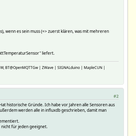
s), wenn es sein muss (=> zuerst klären, was mit mehreren
ttTemperaturSensor" liefert.
SP-GW, BT@OpenMQTTGw | ZWave | SIGNALduino | MapleCUN |
#2
Hat historische Gründe. Ich habe vor Jahren alle Sensoren aus
ußerdem werden alle in influxdb geschrieben, damit man
ementiert.
d nicht für jeden geeignet.