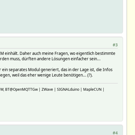
#3
HEM einhält. Daher auch meine Fragen, wo eigentlich bestimmte
rden muss, dürften andere Lösungen einfacher sein...
n separates Modul generiert, das in der Lage ist, die Infos
gen, weil das eher wenige Leute benötigen... (?).
SP-GW, BT@OpenMQTTGw | ZWave | SIGNALduino | MapleCUN |
#4