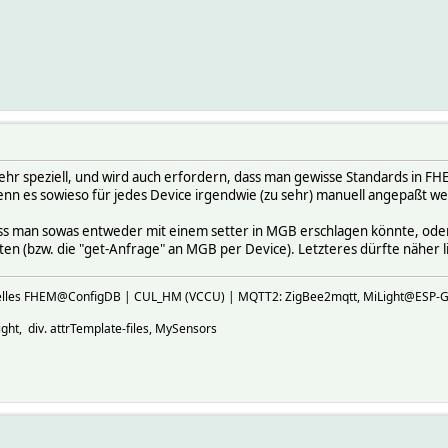
sehr speziell, und wird auch erfordern, dass man gewisse Standards in F
n es sowieso für jedes Device irgendwie (zu sehr) manuell angepaßt we
s man sowas entweder mit einem setter in MGB erschlagen könnte, oder ei
n (bzw. die "get-Anfrage" an MGB per Device). Letzteres dürfte näher lie
ktuelles FHEM@ConfigDB | CUL_HM (VCCU) | MQTT2: ZigBee2mqtt, MiLight@E
ht, div. attrTemplate-files, MySensors