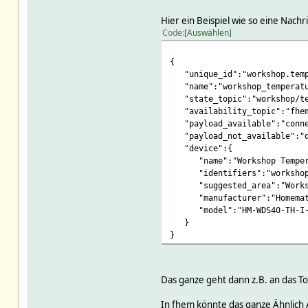
Hier ein Beispiel wie so eine Nachr
Code
Auswählen
{
"unique_id":"workshop.temp
"name":"workshop_temperatu
"state_topic":"workshop/te
"availability_topic":"fhem
"payload_available":"conne
"payload_not_available":"d
"device":{
"name":"Workshop Tempera
"identifiers":"workshop_e
"suggested_area":"Works
"manufacturer":"Homemat
"model":"HM-WDS40-TH-I-
}
}
Das ganze geht dann z.B. an das 
In fhem könnte das ganze Ähnlich 