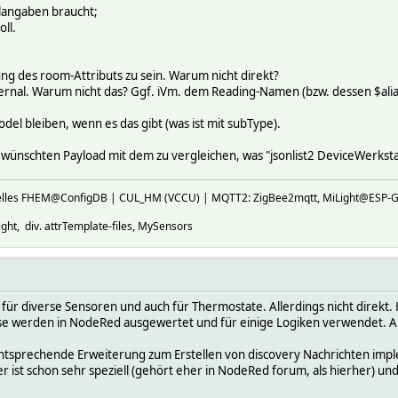
langaben braucht;
ll.
ng des room-Attributs zu sein. Warum nicht direkt?
ternal. Warum nicht das? Ggf. iVm. dem Reading-Namen (bzw. dessen $alia
del bleiben, wenn es das gibt (was ist mit subType).
ünschten Payload mit dem zu vergleichen, was "jsonlist2 DeviceWerksta
ktuelles FHEM@ConfigDB | CUL_HM (VCCU) | MQTT2: ZigBee2mqtt, MiLight@E
ht, div. attrTemplate-files, MySensors
für diverse Sensoren und auch für Thermostate. Allerdings nicht direkt. 
ese werden in NodeRed ausgewertet und für einige Logiken verwendet. A
ntsprechende Erweiterung zum Erstellen von discovery Nachrichten impl
ber ist schon sehr speziell (gehört eher in NodeRed forum, als hierher) un