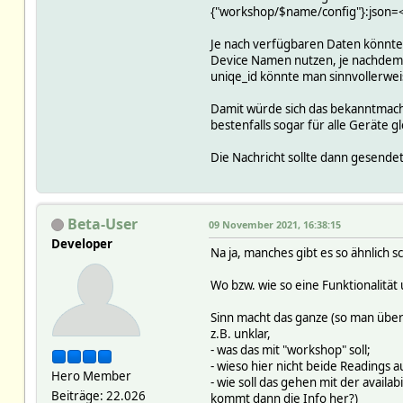
{"workshop/$name/config"}:json=<
Je nach verfügbaren Daten könnte 
Device Namen nutzen, je nachdem wi
uniqe_id könnte man sinnvollerwei
Damit würde sich das bekanntmache
bestenfalls sogar für alle Geräte g
Die Nachricht sollte dann gesende
Beta-User
09 November 2021, 16:38:15
Developer
Na ja, manches gibt es so ähnlich 
Wo bzw. wie so eine Funktionalität
Sinn macht das ganze (so man übe
z.B. unklar,
- was das mit "workshop" soll;
- wieso hier nicht beide Readings
Hero Member
- wie soll das gehen mit der avail
Beiträge: 22.026
kommt dann die Info her?)