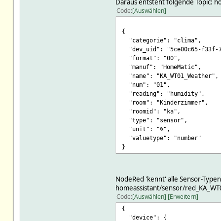
Daraus entsteht folgende Topic: 
Code
Auswählen
{
"categorie": "clima",
"dev_uid": "5ce00c65-f33f-7
"format": "00",
"manuf": "HomeMatic",
"name": "KA_WT01_Weather",
"num": "01",
"reading": "humidity",
"room": "Kinderzimmer",
"roomid": "ka",
"type": "sensor",
"unit": "%",
"valuetype": "number"
}
NodeRed 'kennt' alle Sensor-Typen (
homeassistant/sensor/red_KA_WT
Code
Auswählen
Erweitern
{
"device": {