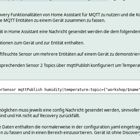
covery Funktionalitäten von Home Assistant für MQTT zu nutzen und die Ko
ne MQTT Entitäten zu einem Gerät zusammen zu fassen.
tät in Home Assistant eine Nachricht gesendet werden die dem folgende
tionen zum Gerät und zur Entität enthalten.
uftfeuchte Sensor um mehrere Entitäten auf einem Gerät zu demonstrier
sprechenden Sensor 2 Topics über mqttPublish konfiguriert um Temperat
urSensor mqttPublish humidity|temperature:topic={"workshop/$name
öglichen muss jeweils eine config Nachricht gesendet werden, sinnvolle
ind und HA nicht auf Recovery zurückfällt.
lle Daten enthalten die normalerweise in der configuration.yaml eingetr
zu fassen und in einen Bereich einzusortieren. Gerät ist ohne Discovery 