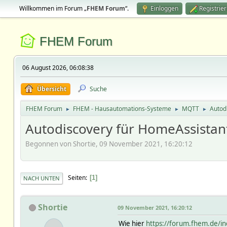
Willkommen im Forum „
FHEM Forum
“.
Einloggen
Registrie
FHEM Forum
06 August 2026, 06:08:38
Übersicht
Suche
FHEM Forum
FHEM - Hausautomations-Systeme
MQTT
Autod
►
►
►
Autodiscovery für HomeAssistan
Begonnen von Shortie, 09 November 2021, 16:20:12
Seiten
1
NACH UNTEN
Shortie
09 November 2021, 16:20:12
Wie hier
https://forum.fhem.de/