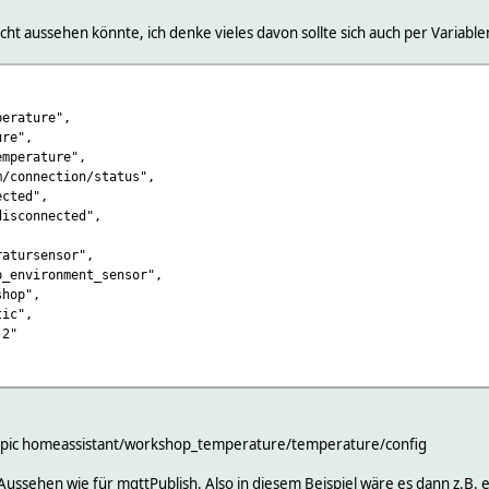
icht aussehen könnte, ich denke vieles davon sollte sich auch per Variablen
erature",
re",
mperature",
/connection/status",
cted",
isconnected",
tursensor",
nvironment_sensor",
hop",
ic",
2"
Topic homeassistant/workshop_temperature/temperature/config
Aussehen wie für mqttPublish. Also in diesem Beispiel wäre es dann z.B.