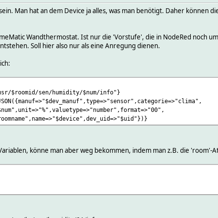
 sein. Man hat an dem Device ja alles, was man benötigt. Daher können d
HomeMatic Wandthermostat. Ist nur die 'Vorstufe', die in NodeRed noch u
ntstehen. Soll hier also nur als eine Anregung dienen.
ich:
usr/$roomid/sen/humidity/$num/info"}
JSON({manuf=>"$dev_manuf",type=>"sensor",categorie=>"clima",
num",unit=>"%",valuetype=>"number",format=>"00",
oomname",name=>"$device",dev_uid=>"$uid"})}
e Variablen, könne man aber weg bekommen, indem man z.B. die 'room'-A