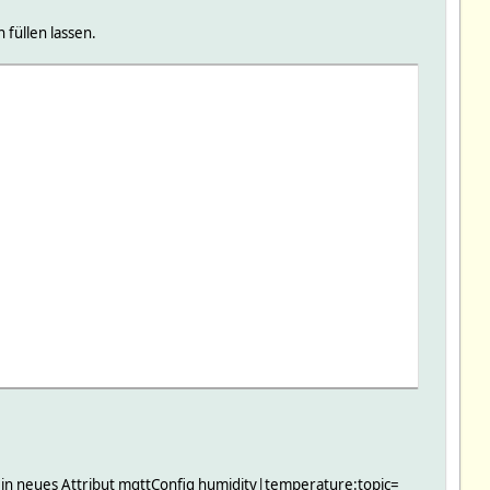
 füllen lassen.
 ein neues Attribut mqttConfig humidity|temperature:topic=