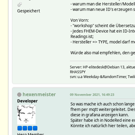
- warum man die Hersteller/Model
- warum man neue ID's erzeugen so
Gespeichert
Von Vorn:
- "workshop" scheint die Übersetzu
- Jedes FHEM-Device hat ein ID-In
Readings ist;
- Hersteller => TYPE, model darf mo
Würde also mal empfehlen, den gew
Server: HP-elitedesk@Debian 13, a
RHASSPY
svn: u.a Weekday-&RandomTimer, Twilig
hexenmeister
09 November 2021, 16:49:23
Developer
So was mache ich auch schon lange 
fhem per mqtt weitergeleitet. Di
diese in grafana anzeigen kann.
Später habe ich in NodeRed eine e
Könnte ich natürlich hier teilen, a
Hero Member