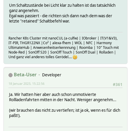
Um Schaltzustände bei Licht klar zu halten ist das tatsächlich
ganz angenehm.
Egal was passiert - die richten sich dann nach dem was der
letzte "retained" Schaltbefehl war.
Rancher K8s Cluster mit nanoCUL (a-culfw) | IObroker | IT(V1&V3),
IT-PIR, THGR122NX |Co² | alexa-fhem | WOL | NFC | Harmony
UltimateHub | Anwesenheitserkennnung | Roomba | 10" Touch mit
Node-Red | SonOff S20 | SonOff Touch | SonOff Dual | Rolladen |
Und ganz viel anderes tolles Gerödel....
Beta-User
Developer
18 Januar 2023, 15:22:56
#361
Ja. Wir hatten hier aber auch schon unmotivierte
Rollladenfahrten mitten in der Nacht. Weniger angenehm...
(wir brauchen das nicht zu vertiefen; ist ja ok, wenn es für dich
paßt!).