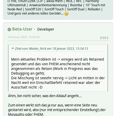
IT-PIR, THGR122NX |Co² | alexa-fhem | WOL | NFC | Harmony
UltimateHub | Anwesenheitserkennnung | Roomba | 10" Touch mit
Node-Red | SonOff S20 | SonOff Touch | SonOff Dual | Rolladen |
Und ganz viel anderes tolles Gerödel....
Beta-User
Developer
18 Januar 2023, 15:54:24
#363
Zitat von: Master_Nick am 18 Januar 2023, 15:34:13
Mein aktuelles Problem ist -> einiges wird als Retained
gesendet und das von FHEM anscheinend nicht
angenommen als Retain (Work in Progress was das
Debugging an geht).
Die Mischung ist seeehr nervig -> Licht an mitten in der
Nacht weil ein Einschaltbefehl retained war aber der
Ausschalt nicht :-D
Ähm, bin nicht sicher, was den Ablauf angeht...
Zum einen wirkt sich das ja nur aus, wenn eine Seite neu
gestartet wird, also (nur mit entsprechender Einstellung!) der
Mosquitto oder FHEM.