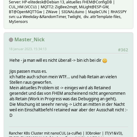
Server: HP-elitedesk@Debian 13, aktuelles FHEM@ConfigDB |
CUL_HM (VCCU) | MQTT2: ZigBee2mqtt, MiLight@ESP-GW,
BT@OpenMQTTGw | ZWave | SIGNALduino | MapleCUN | RHASSPY
svn: u.a Weekday-&RandomTimer, Twilight, div. attrTemplate-files,
MySensors
Master_Nick
18 Januar 2023, 15:34:13
#362
Hehe - ja man will es nicht überall -> bin ich bei dir
Jips passen muss es.
ich hatte auch schon mein WTF... und hab Retain an vielen
Stellen raus geworfen.
Mein aktuelles Problem ist -> einiges wird als Retained
gesendet und das von FHEM anscheinend nicht angenommen
als Retain (Work in Progress was das Debugging an geht).
Die Mischung ist seeehr nervig -> Licht an mitten in der Nacht
weil ein Einschaltbefehl retained war aber der Ausschalt nicht :-
D
Rancher K8s Cluster mit nanoCUL (a-culfw) | IObroker | IT(V1&V3),