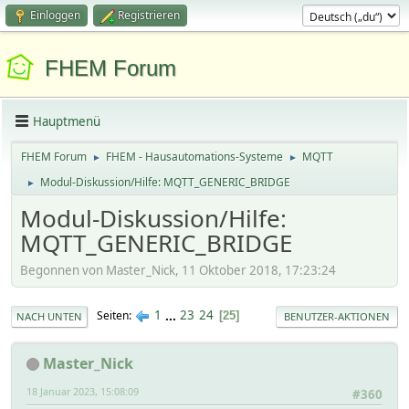
Einloggen
Registrieren
FHEM Forum
Hauptmenü
FHEM Forum
FHEM - Hausautomations-Systeme
MQTT
►
►
Modul-Diskussion/Hilfe: MQTT_GENERIC_BRIDGE
►
Modul-Diskussion/Hilfe:
MQTT_GENERIC_BRIDGE
Begonnen von Master_Nick, 11 Oktober 2018, 17:23:24
1
...
23
24
Seiten
25
NACH UNTEN
BENUTZER-AKTIONEN
Master_Nick
18 Januar 2023, 15:08:09
#360