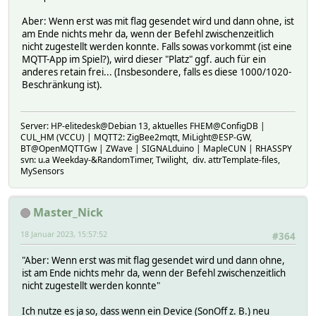
Aber: Wenn erst was mit flag gesendet wird und dann ohne, ist
am Ende nichts mehr da, wenn der Befehl zwischenzeitlich
nicht zugestellt werden konnte. Falls sowas vorkommt (ist eine
MQTT-App im Spiel?), wird dieser "Platz" ggf. auch für ein
anderes retain frei... (Insbesondere, falls es diese 1000/1020-
Beschränkung ist).
Server: HP-elitedesk@Debian 13, aktuelles FHEM@ConfigDB |
CUL_HM (VCCU) | MQTT2: ZigBee2mqtt, MiLight@ESP-GW,
BT@OpenMQTTGw | ZWave | SIGNALduino | MapleCUN | RHASSPY
svn: u.a Weekday-&RandomTimer, Twilight, div. attrTemplate-files,
MySensors
Master_Nick
18 Januar 2023, 15:57:52
#364
"Aber: Wenn erst was mit flag gesendet wird und dann ohne,
ist am Ende nichts mehr da, wenn der Befehl zwischenzeitlich
nicht zugestellt werden konnte"
Ich nutze es ja so, dass wenn ein Device (SonOff z. B.) neu