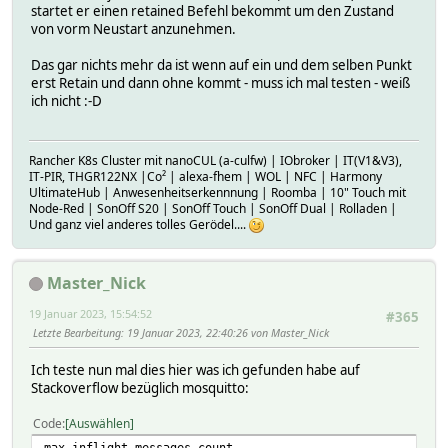
startet er einen retained Befehl bekommt um den Zustand
von vorm Neustart anzunehmen.
Das gar nichts mehr da ist wenn auf ein und dem selben Punkt
erst Retain und dann ohne kommt - muss ich mal testen - weiß
ich nicht :-D
Rancher K8s Cluster mit nanoCUL (a-culfw) | IObroker | IT(V1&V3),
IT-PIR, THGR122NX |Co² | alexa-fhem | WOL | NFC | Harmony
UltimateHub | Anwesenheitserkennnung | Roomba | 10" Touch mit
Node-Red | SonOff S20 | SonOff Touch | SonOff Dual | Rolladen |
Und ganz viel anderes tolles Gerödel....
Master_Nick
19 Januar 2023, 15:54:52
#365
Letzte Bearbeitung
: 19 Januar 2023, 22:40:26 von Master_Nick
Ich teste nun mal dies hier was ich gefunden habe auf
Stackoverflow bezüglich mosquitto:
Code
Auswählen
max_inflight_messages count