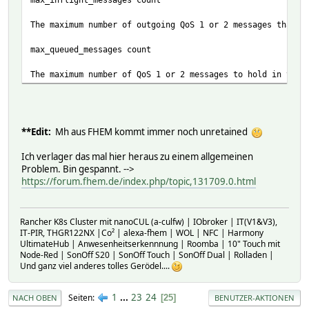
The maximum number of outgoing QoS 1 or 2 messages that c
max_queued_messages count
The maximum number of QoS 1 or 2 messages to hold in the 
**Edit:
Mh aus FHEM kommt immer noch unretained
Ich verlager das mal hier heraus zu einem allgemeinen
Problem. Bin gespannt. -->
https://forum.fhem.de/index.php/topic,131709.0.html
Rancher K8s Cluster mit nanoCUL (a-culfw) | IObroker | IT(V1&V3),
IT-PIR, THGR122NX |Co² | alexa-fhem | WOL | NFC | Harmony
UltimateHub | Anwesenheitserkennnung | Roomba | 10" Touch mit
Node-Red | SonOff S20 | SonOff Touch | SonOff Dual | Rolladen |
Und ganz viel anderes tolles Gerödel....
1
...
23
24
Seiten
25
NACH OBEN
BENUTZER-AKTIONEN