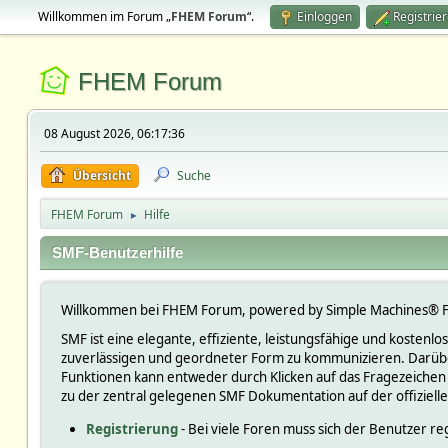
Willkommen im Forum „
FHEM Forum
“.
Einloggen
Registrie
FHEM Forum
08 August 2026, 06:17:36
Übersicht
Suche
FHEM Forum
Hilfe
►
SMF-Benutzerhilfe
Willkommen bei FHEM Forum, powered by Simple Machines® F
SMF ist eine elegante, effiziente, leistungsfähige und kosten
zuverlässigen und geordneter Form zu kommunizieren. Darüber
Funktionen kann entweder durch Klicken auf das Fragezeichen
zu der zentral gelegenen SMF Dokumentation auf der offiziell
Registrierung
- Bei viele Foren muss sich der Benutzer reg