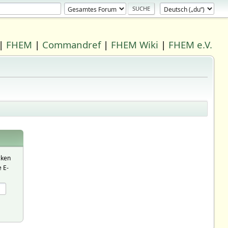
|
FHEM
|
Commandref
|
FHEM Wiki
|
FHEM e.V.
cken
 E-