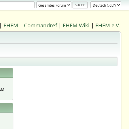
|
FHEM
|
Commandref
|
FHEM Wiki
|
FHEM e.V.
EM