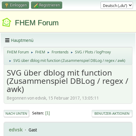
Einloggen
Registrieren
FHEM Forum
Hauptmenü
FHEM Forum
FHEM
Frontends
SVG / Plots / logProxy
►
►
►
SVG über dblog mit function (Zusammenspiel DBLog / regex / awk)
►
SVG über dblog mit function
(Zusammenspiel DBLog / regex /
awk)
Begonnen von edvsk, 15 Februar 2017, 13:05:11
Seiten
1
NACH UNTEN
BENUTZER-AKTIONEN
edvsk
Gast