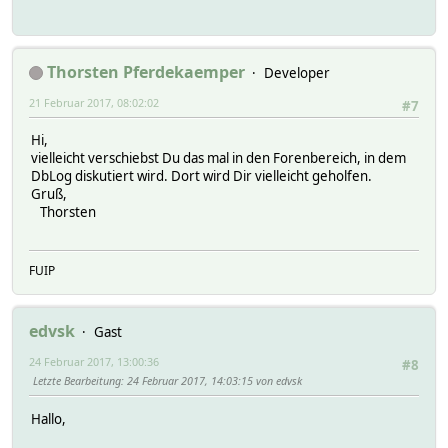
Thorsten Pferdekaemper
Developer
21 Februar 2017, 08:02:02
#7
Hi,
vielleicht verschiebst Du das mal in den Forenbereich, in dem
DbLog diskutiert wird. Dort wird Dir vielleicht geholfen.
Gruß,
Thorsten
FUIP
edvsk
Gast
24 Februar 2017, 13:00:36
#8
Letzte Bearbeitung
: 24 Februar 2017, 14:03:15 von edvsk
Hallo,