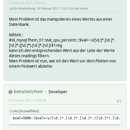
15 Februar 2017, 13:05:11
Letzte Bearbeitung
: 24 Februar 2017, 13:01:26 von edvsk
Mein Problem ist das manipulieren eines Wertes aus einer
Datenbank.
Mittels :
#ld_mysql fhem_01:stat_cpu_percent:::$val=~s/[\d.]*.[\d.]*.
[\d.]*.([\d.]*).[\d.]*.[\d.]/$1/eg
kann ich den entsprechenden Wert aus der Liste der Werte
dieses readings filtern.
Mien Problem ist nun, wie ich den Wert vor dem Plotten von
einem Festwert abziehe.
betateilchen
Developer
15 Februar 2017, 13:08:56
#1
Code
Auswählen
$val=5000-($val=~s/[\d.]*.[\d.]*.[\d.]*.([\d.]*).[\d.]*.[