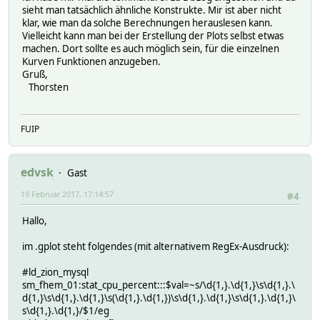
sieht man tatsächlich ähnliche Konstrukte. Mir ist aber nicht
klar, wie man da solche Berechnungen herauslesen kann.
Vielleicht kann man bei der Erstellung der Plots selbst etwas
machen. Dort sollte es auch möglich sein, für die einzelnen
Kurven Funktionen anzugeben.
Gruß,
Thorsten
FUIP
edvsk
Gast
19 Februar 2017, 17:14:57
#4
Hallo,
im .gplot steht folgendes (mit alternativem RegEx-Ausdruck):
#ld_zion_mysql
sm_fhem_01:stat_cpu_percent:::$val=~s/\d{1,}.\d{1,}\s\d{1,}.\
d{1,}\s\d{1,}.\d{1,}\s(\d{1,}.\d{1,})\s\d{1,}.\d{1,}\s\d{1,}.\d{1,}\
s\d{1,}.\d{1,}/$1/eg