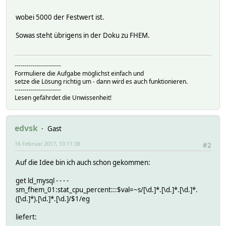
wobei 5000 der Festwert ist.
Sowas steht übrigens in der Doku zu FHEM.
-----------------------
Formuliere die Aufgabe möglichst einfach und
setze die Lösung richtig um - dann wird es auch funktionieren.
-----------------------
Lesen gefährdet die Unwissenheit!
edvsk
Gast
16 Februar 2017, 10:11:38
#2
Auf die Idee bin ich auch schon gekommen:
get ld_mysql - - - -
sm_fhem_01:stat_cpu_percent:::$val=~s/[\d.]*.[\d.]*.[\d.]*.
([\d.]*).[\d.]*.[\d.]/$1/eg
liefert: