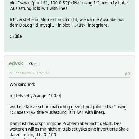
plot "<awk '{print $1, 100.0-$2}'<IN>" using 1:2 axes x1y1 title
'Auslastung' ls l0 lw 1 with lines
Ich verstehe im Moment noch nicht, wie ich die Ausgabe aus
dem DbLog "ld_mysql ..." in plot "...<IN>" integriere.
Grüße
edvsk
Gast
27 Februar 2017, 17:21:14
#9
Workaround:
mittels set y2range [100:0]
wird die Kurve schon mal richtig gezeichnet (plot "<IN>" using
1:2 axes x1y2 title 'Auslastung' ls l1 lw 1 with lines).
Damit ist das ursprüngliche Problem aber nicht gelöst. Des
weiteren will es mir nicht mittels set ytics eine invertierte Skala
darzustellen, d.h. 0..100.