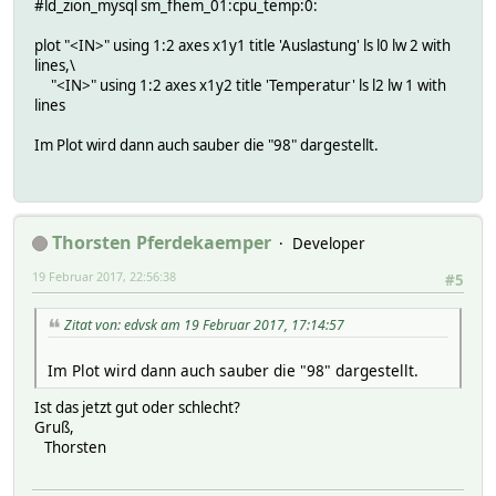
#ld_zion_mysql sm_fhem_01:cpu_temp:0:
plot "<IN>" using 1:2 axes x1y1 title 'Auslastung' ls l0 lw 2 with
lines,\
"<IN>" using 1:2 axes x1y2 title 'Temperatur' ls l2 lw 1 with
lines
Im Plot wird dann auch sauber die "98" dargestellt.
Thorsten Pferdekaemper
Developer
19 Februar 2017, 22:56:38
#5
Zitat von: edvsk am 19 Februar 2017, 17:14:57
Im Plot wird dann auch sauber die "98" dargestellt.
Ist das jetzt gut oder schlecht?
Gruß,
Thorsten