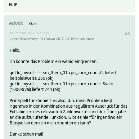
FUIP
edvsk
Gast
20 Februar 2017, 11:15:44
#6
Letzte Bearbeitung
: 23 Februar 2017, 08:39:24 von edvsk
Hallo,
ich konnte das Problem ein wenig eingrenzen:
get ld_mysql - - - - sm_fhem_01:cpu_core_count:0: liefert
beispielsweise 256 (ok)
get ld_mysql - - - - sm_fhem_01:cpu_core_count:::$val=
(1000-$val) liefert 744 (ok)
Prinzipiell funktioniert es also, d.h. mein Problem liegt
irgendwo in der Kombination aus regulärem Ausdruck für das
Extrahieren des relevanten Zahlenwertes und der Übergabe
an die aufzurufende Funktion. Gibt es hierfür irgendwo ein
Beispiel an dem ich mich orientieren kann?
Danke schon mal!