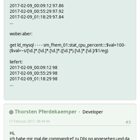
2017-02-09_00:09:12 97.86
2017-02-09_00:55:29 97.92
2017-02-09_01:18:29 97.84
...
wobei aber:
get ld_mysql - - - - sm_fhem_01:stat_cpu_percent:::$val=100-
($val=~s/[\d.]*.[\d.]*.[\d.]*.([\d.]*).[\d.]*.[\d.]/$1/eg)
liefert:
2017-02-09_00:09:12 98
2017-02-09_00:55:29 98
2017-02-09_01:18:29 98
...
Thorsten Pferdekaemper
Developer
17 Februar 2017, 08:44:44
#3
Hi,
ich habe mir mal die commandref zu DbLog angesehen und da