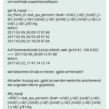
um nochmals zusammenzufassen:
get ld_mysql - - - -
sm_fhem_01:stat_cpu_percent:::$val=~s/\d{1,}.\d{1,}\s\d{1,}.\
d{1,}\s\d{1,}.\d{1,}\s(\d{1,}.\d{1,})\s\d{1,}.\d{1,}\s\d{1,}.\d{1,}\
s\d{1,}.\d{1,}/$1/eg
liefert:
2017-02-09_00:09:12 97.86
2017-02-09_00:55:29 97.92
2017-02-09_01:18:29 97.84
Auf Kommandozeile (Linux) mittels: awk '{print $1, 100.0-$2}'
<<< '2017-02-09_00:09:12 97.86'
liefert:
2017-02-22_11:41:14 12.14
wie bekomme ich das in meiner .gplot verheiratet?
Aktueller Auszug aus .gplot (es werden weiterhin anscheinend
die originalen Werte geplottet):
#ld_mysql
<SPEC1>:stat_cpu_percent:::$val=~s/\d{1,}.\d{1,}\s\d{1,}.\d{1,
}\s\d{1,}.\d{1,}\s(\d{1,}.\d{1,})\s\d{1,}.\d{1,}\s\d{1,}.\d{1,}\s\d{
1,}.\d{1,}/$1/eg