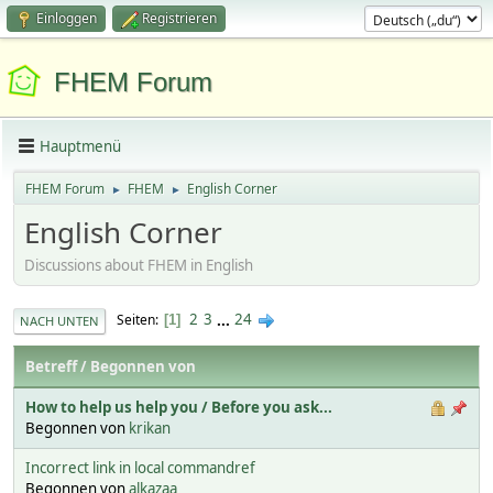
Einloggen
Registrieren
FHEM Forum
Hauptmenü
FHEM Forum
FHEM
English Corner
►
►
English Corner
Discussions about FHEM in English
2
3
...
24
Seiten
1
NACH UNTEN
Betreff
/
Begonnen von
How to help us help you / Before you ask...
Begonnen von
krikan
Incorrect link in local commandref
Begonnen von
alkazaa