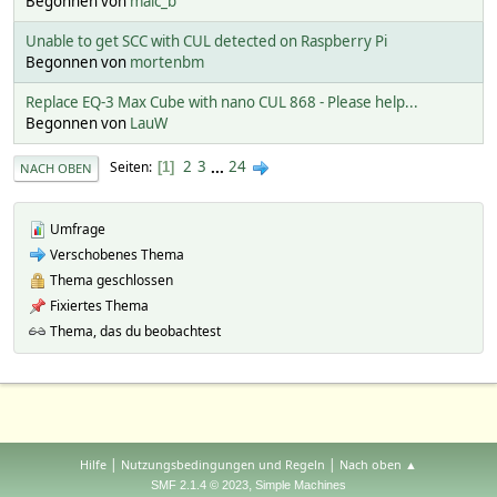
Begonnen von
malc_b
Unable to get SCC with CUL detected on Raspberry Pi
Begonnen von
mortenbm
Replace EQ-3 Max Cube with nano CUL 868 - Please help...
Begonnen von
LauW
2
3
...
24
Seiten
1
NACH OBEN
Umfrage
Verschobenes Thema
Thema geschlossen
Fixiertes Thema
Thema, das du beobachtest
|
|
Hilfe
Nutzungsbedingungen und Regeln
Nach oben ▲
,
SMF 2.1.4 © 2023
Simple Machines