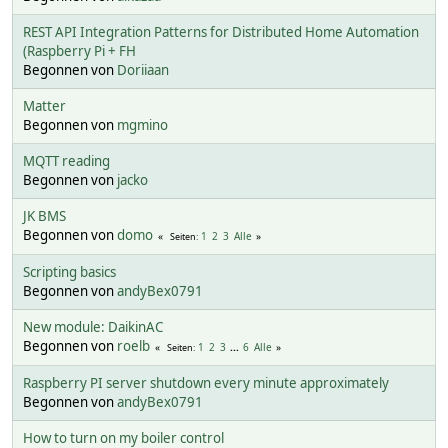
REST API Integration Patterns for Distributed Home Automation
(Raspberry Pi + FH
Begonnen von
Doriiaan
Matter
Begonnen von
mgmino
MQTT reading
Begonnen von
jacko
JK BMS
Begonnen von
domo
1
2
3
Alle
Seiten
Scripting basics
Begonnen von
andyBex0791
New module: DaikinAC
Begonnen von
roelb
1
2
3
...
6
Alle
Seiten
Raspberry PI server shutdown every minute approximately
Begonnen von
andyBex0791
How to turn on my boiler control