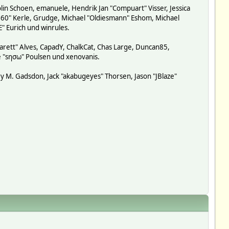
lin Schoen, emanuele, Hendrik Jan "Compuart" Visser, Jessica
-360" Kerle, Grudge, Michael "Oldiesmann" Eshom, Michael
E" Eurich und winrules.
garett" Alves, CapadY, ChalkCat, Chas Large, Duncan85,
de "sησω" Poulsen und xenovanis.
y M. Gadsdon, Jack "akabugeyes" Thorsen, Jason "JBlaze"