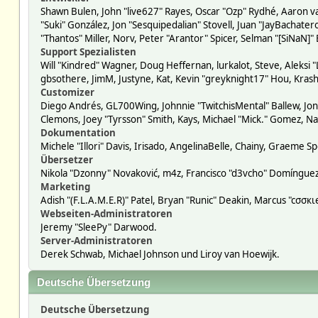
Shawn Bulen, John "live627" Rayes, Oscar "Ozp" Rydhé, Aaron va
"Suki" González, Jon "Sesquipedalian" Stovell, Juan "JayBacha
"Thantos" Miller, Norv, Peter "Arantor" Spicer, Selman "[SiNaN]"
Support Spezialisten
Will "Kindred" Wagner, Doug Heffernan, lurkalot, Steve, Aleksi 
gbsothere, JimM, Justyne, Kat, Kevin "greyknight17" Hou, Krash
Customizer
Diego Andrés, GL700Wing, Johnnie "TwitchisMental" Ballew, Jon
Clemons, Joey "Tyrsson" Smith, Kays, Michael "Mick." Gomez, Na
Dokumentation
Michele "Illori" Davis, Irisado, AngelinaBelle, Chainy, Graeme
Übersetzer
Nikola "Dzonny" Novaković, m4z, Francisco "d3vcho" Domíngue
Marketing
Adish "(F.L.A.M.E.R)" Patel, Bryan "Runic" Deakin, Marcus "cσσ
Webseiten-Administratoren
Jeremy "SleePy" Darwood.
Server-Administratoren
Derek Schwab, Michael Johnson und Liroy van Hoewijk.
Deutsche Übersetzung
Deutsche Übersetzung