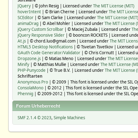
Software
JQuery
| © John Resig | Licensed under
The MIT License (MIT)
hoverIntent
| © Brian Cherne | Licensed under
The MIT Licens
SCEditor
| © Sam Clarke | Licensed under
The MIT License (MIT
animaDrag
| © Abel Mohler | Licensed under
The MIT License (
jQuery Custom Scrollbar
| © Maciej Zubala | Licensed under
The
jQuery Responsive Slider
| © booncon ROCKETS | Licensed und
At.js
| © chord.luo@gmail.com | Licensed under
The MIT Licens
HTML5 Desktop Notifications
| © Tsvetan Tsvetkov | Licensed 
GAuth Code Generator/Validator
| © Chris Cornutt | Licensed
Dropzone.js
| © Matias Meno | Licensed under
The MIT License
Minify
| © Matthias Mullie | Licensed under
The MIT License (MI
PHP-Punycode
| © True B.V. | Licensed under
The MIT License 
Schriftarten
Anonymous Pro
| © 2009 | This font is licensed under the SIL 
ConsolaMono
| © 2012 | This font is licensed under the SIL Ope
Phennig
| © 2009-2012 | This font is licensed under the SIL Ope
Forum Urheberrecht
SMF 2.1.4 © 2023
,
Simple Machines