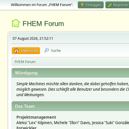
Willkommen im Forum „
FHEM Forum
“.
Einloggen
Registrie
FHEM Forum
07 August 2026, 21:52:11
Übersicht
Suche
FHEM Forum
Würdigung
Simple Machines möchte allen danken, die dabei geholfen haben, 
möglich gewesen. Dies schließt alle Benutzer und besonders die Ch
und Meinungen.
Das Team
Projektmanagement
Aleksi "Lex" Kilpinen, Michele "Illori" Davis, Jessica "Suki" Gonzá
Entwickler