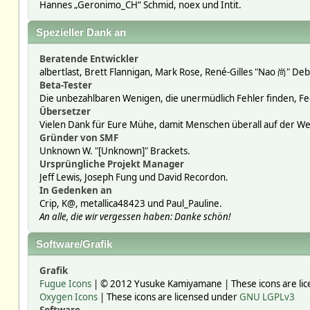
Hannes „Geronimo_CH“ Schmid, noex und Intit.
Spezieller Dank an
Beratende Entwickler
albertlast, Brett Flannigan, Mark Rose, René-Gilles "Nao 尚" Deb
Beta-Tester
Die unbezahlbaren Wenigen, die unermüdlich Fehler finden, F
Übersetzer
Vielen Dank für Eure Mühe, damit Menschen überall auf der W
Gründer von SMF
Unknown W. "[Unknown]" Brackets.
Ursprüngliche Projekt Manager
Jeff Lewis, Joseph Fung und David Recordon.
In Gedenken an
Crip, K@, metallica48423 und Paul_Pauline.
An alle, die wir vergessen haben: Danke schön!
Software/Grafik
Grafik
Fugue Icons
| © 2012 Yusuke Kamiyamane | These icons are lic
Oxygen Icons
| These icons are licensed under
GNU LGPLv3