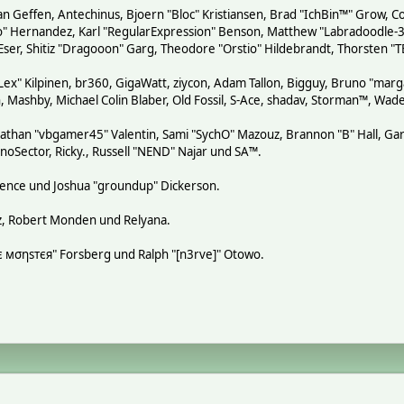
n Geffen, Antechinus, Bjoern "Bloc" Kristiansen, Brad "IchBin™" Grow, Co
tero" Hernandez, Karl "RegularExpression" Benson, Matthew "Labradoodle
 Eser, Shitiz "Dragooon" Garg, Theodore "Orstio" Hildebrandt, Thorsten "T
"Lex" Kilpinen, br360, GigaWatt, ziycon, Adam Tallon, Bigguy, Bruno "mar
, Mashby, Michael Colin Blaber, Old Fossil, S-Ace, shadav, Storman™, Wa
athan "vbgamer45" Valentin, Sami "SychO" Mazouz, Brannon "B" Hall, Gar
noSector, Ricky., Russell "NEND" Najar und SA™.
 Spence und Joshua "groundup" Dickerson.
z, Robert Monden und Relyana.
кιє мσηѕтєя" Forsberg und Ralph "[n3rve]" Otowo.