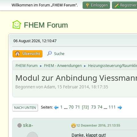
Willkommen im Forum „
FHEM Forum
“.
Einloggen
Registrie
FHEM Forum
06 August 2026, 12:10:47
Übersicht
Suche
FHEM Forum
FHEM - Anwendungen
Heizungssteuerung/Raumkl
►
►
Modul zur Anbindung Viessmann
Begonnen von Adam, 15 Februar 2014, 18:17:35
1
...
70
71
73
74
...
111
Seiten
72
NACH UNTEN
ska-
12 Dezember 2016, 21:13:55
Danke, klappt gut!