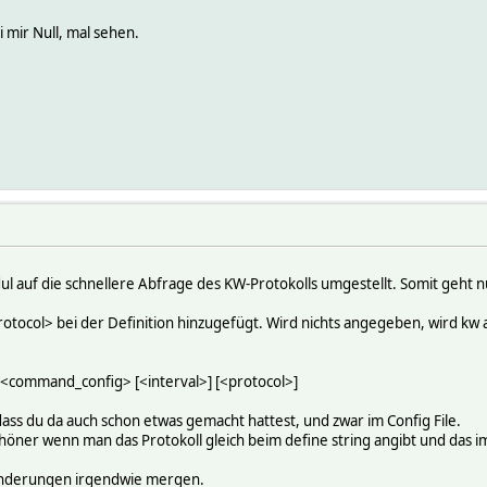
 mir Null, mal sehen.
l auf die schnellere Abfrage des KW-Protokolls umgestellt. Somit geht nun 
tocol> bei der Definition hinzugefügt. Wird nichts angegeben, wird kw 
command_config> [<interval>] [<protocol>]
 dass du da auch schon etwas gemacht hattest, und zwar im Config File.
chöner wenn man das Protokoll gleich beim define string angibt und das im c
 Änderungen irgendwie mergen.