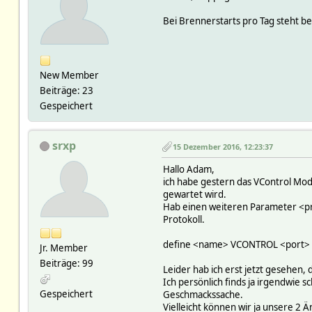
Bei Brennerstarts pro Tag steht bei
New Member
Beiträge: 23
Gespeichert
srxp
15 Dezember 2016, 12:23:37
Hallo Adam,
ich habe gestern das VControl Modu
gewartet wird.
Hab einen weiteren Parameter <pro
Protokoll.
define <name> VCONTROL <port> <
Jr. Member
Beiträge: 99
Leider hab ich erst jetzt gesehen,
Ich persönlich finds ja irgendwie s
Gespeichert
Geschmackssache.
Vielleicht können wir ja unsere 2