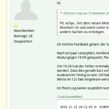
Hi,
Zitat von: srxp am 15 Dezember 2
PS: achja...mit dem neuen Modu
blockiert ist und somit sonst 
New Member
andere Sachen zu erledigen.
Beiträge: 28
Gespeichert
ich möchte Feedback geben: der Ge
Nach ein paar Lesezyklen, kombini
Modul gegen 19:09 getauscht, fhe
Um 19:26 trat der Fehler erstmalig
worden. Dass dies gerade kurz vorm
Auslesen/im Timing zu sein. Ich ha
Werte im 12s Takt eingelesen wer
Im fhem Log kamen zusätzlich noc
Code
Auswählen
2016.12.15 19:11:05 0: VCONT