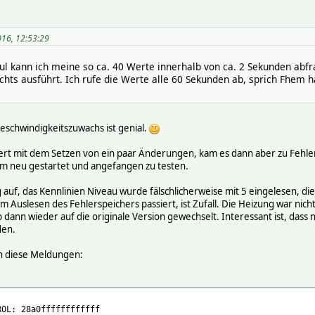
016, 12:53:29
l kann ich meine so ca. 40 Werte innerhalb von ca. 2 Sekunden abfrag
nichts ausführt. Ich rufe die Werte alle 60 Sekunden ab, sprich Fhem
schwindigkeitszuwachs ist genial.
ert mit dem Setzen von ein paar Änderungen, kam es dann aber zu Fehlern
m neu gestartet und angefangen zu testen.
 auf, das Kennlinien Niveau wurde fälschlicherweise mit 5 eingelesen, di
 Auslesen des Fehlerspeichers passiert, ist Zufall. Die Heizung war nicht
b dann wieder auf die originale Version gewechselt. Interessant ist, das
den.
h diese Meldungen:
ROL: 28a0ffffffffffff