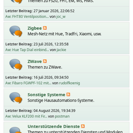
Themen zu FS20, FHT, EM, WS, HMS.
Letzter Beitrag:
27 Januar 2026, 22:06:52
Aw: FHT80 Ventilposition...
von
joc_w
Zigbee
Mesh-Netz mit Hue, Tradfri, Xiaomi, usw.
Letzter Beitrag:
23 Juli 2026, 12:35:58
Aw: Hue Tap Dial einbind...
von
Jackie
ZWave
Themen zu ZWave.
Letzter Beitrag:
16 Juli 2026, 09:34:50
Aw: Fibaro FGWPF-102 mit...
von
rudolfkoenig
Sonstige Systeme
Sonstige Hausautomations-Systeme.
Letzter Beitrag:
04 August 2026, 19:34:39
Aw: Velux KLF200 mit Fir...
von
postman
Unterstützende Dienste
Themen zu unterstützenden Diensten und Modulen