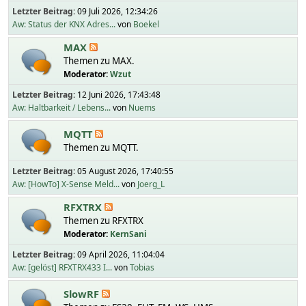
Letzter Beitrag:
09 Juli 2026, 12:34:26
Aw: Status der KNX Adres...
von
Boekel
MAX
Themen zu MAX.
Moderator:
Wzut
Letzter Beitrag:
12 Juni 2026, 17:43:48
Aw: Haltbarkeit / Lebens...
von
Nuems
MQTT
Themen zu MQTT.
Letzter Beitrag:
05 August 2026, 17:40:55
Aw: [HowTo] X-Sense Meld...
von
Joerg_L
RFXTRX
Themen zu RFXTRX
Moderator:
KernSani
Letzter Beitrag:
09 April 2026, 11:04:04
Aw: [gelöst] RFXTRX433 I...
von
Tobias
SlowRF