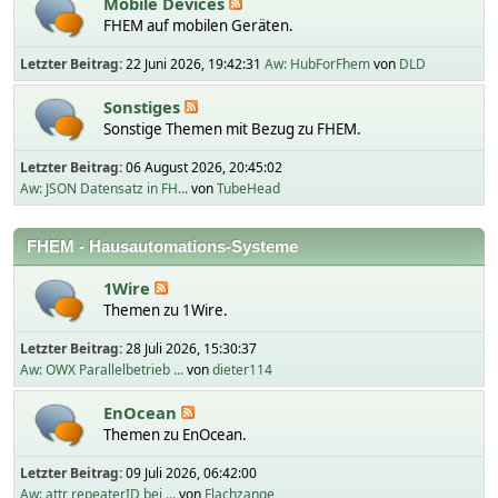
Mobile Devices
FHEM auf mobilen Geräten.
Letzter Beitrag:
22 Juni 2026, 19:42:31
Aw: HubForFhem
von
DLD
Sonstiges
Sonstige Themen mit Bezug zu FHEM.
Letzter Beitrag:
06 August 2026, 20:45:02
Aw: JSON Datensatz in FH...
von
TubeHead
FHEM - Hausautomations-Systeme
1Wire
Themen zu 1Wire.
Letzter Beitrag:
28 Juli 2026, 15:30:37
Aw: OWX Parallelbetrieb ...
von
dieter114
EnOcean
Themen zu EnOcean.
Letzter Beitrag:
09 Juli 2026, 06:42:00
Aw: attr repeaterID bei ...
von
Flachzange