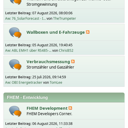
Stromgewinnung
Letzter Beitrag:
07 August 2026, 08:00:06
Aw: 76_SolarForecast - I...
von
TheTrumpeter
Wallboxen und E-Fahrzeuge
Letzter Beitrag:
05 August 2026, 19:40:45
Aw: ABL EMH1 über RS485-...
von
ChrisB52
Verbrauchsmessung
Stromzähler und Gaszähler
Letzter Beitrag:
25 Juli 2026, 09:14:59
Aw: OBI Energietracker
von
TomLee
FHEM - Entwicklung
FHEM Development
FHEM Developers Corner.
Letzter Beitrag:
06 August 2026, 11:33:38