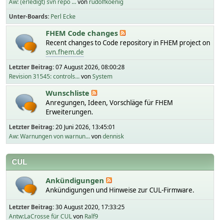
Aw: (erledigt) svn repo ...
von
rudolfkoenig
Unter-Boards
Perl Ecke
FHEM Code changes
Recent changes to Code repository in FHEM project on
svn.fhem.de
Letzter Beitrag:
07 August 2026, 08:00:28
Revision 31545: controls...
von
System
Wunschliste
Anregungen, Ideen, Vorschläge für FHEM
Erweiterungen.
Letzter Beitrag:
20 Juni 2026, 13:45:01
Aw: Warnungen von warnun...
von
dennisk
CUL
Ankündigungen
Ankündigungen und Hinweise zur CUL-Firmware.
Letzter Beitrag:
30 August 2020, 17:33:25
Antw:LaCrosse für CUL
von
Ralf9