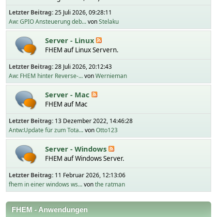
Letzter Beitrag:
25 Juli 2026, 09:28:11
Aw: GPIO Ansteuerung deb...
von
Stelaku
Server - Linux
FHEM auf Linux Servern.
Letzter Beitrag:
28 Juli 2026, 20:12:43
Aw: FHEM hinter Reverse-...
von
Wernieman
Server - Mac
FHEM auf Mac
Letzter Beitrag:
13 Dezember 2022, 14:46:28
Antw:Update für zum Tota...
von
Otto123
Server - Windows
FHEM auf Windows Server.
Letzter Beitrag:
11 Februar 2026, 12:13:06
fhem in einer windows ws...
von
the ratman
FHEM - Anwendungen