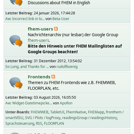
Discussions about FHEM in English
Letzter Beitrag:
24 Januar 2026, 17:44:28
Aw: Incorrect link in lo...
von
Beta-User
fhem-users
Nachrichtenarchiv (nur lesbar) der Google Group
fhem-users
.
Bitte den Hinweis unter FHEM Mailinglisten auf
Google Groups beachten!
Letzter Beitrag:
31 Dezember 2012, 13:54:02
So Long, and Thanks for ...
von
rudolfkoenig
Frontends
Themen zu FHEM Frontends wie z.B. FHEMWEB,
FLOORPLAN, etc.
Letzter Beitrag:
03 August 2026, 16:05:50
Aw: Widget-Datetimepicke...
von
Apollon
Unter-Boards
FHEMWEB
TabletUI
FhemNative
FHEMapp
fronthem /
smartVISU
SVG / Plots / logProxy
readingsGroup / readingsHistory
Sprachsteuerung
RSS
FLOORPLAN