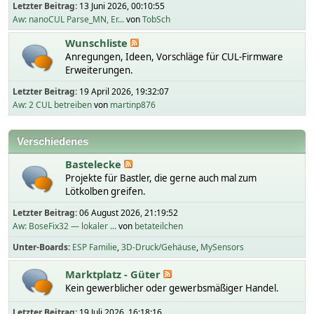
Letzter Beitrag:
13 Juni 2026, 00:10:55
Aw: nanoCUL Parse_MN, Er...
von
TobSch
Wunschliste
Anregungen, Ideen, Vorschläge für CUL-Firmware
Erweiterungen.
Letzter Beitrag:
19 April 2026, 19:32:07
Aw: 2 CUL betreiben
von
martinp876
Verschiedenes
Bastelecke
Projekte für Bastler, die gerne auch mal zum
Lötkolben greifen.
Letzter Beitrag:
06 August 2026, 21:19:52
Aw: BoseFix32 — lokaler ...
von
betateilchen
Unter-Boards
ESP Familie
3D-Druck/Gehäuse
MySensors
Marktplatz - Güter
Kein gewerblicher oder gewerbsmäßiger Handel.
Letzter Beitrag:
19 Juli 2026, 16:18:16