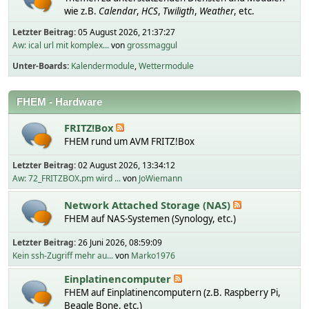
wie z.B.
Calendar
,
HCS
,
Twiligth
,
Weather
, etc.
Letzter Beitrag:
05 August 2026, 21:37:27
Aw: ical url mit komplex...
von
grossmaggul
Unter-Boards
Kalendermodule
Wettermodule
FHEM - Hardware
FRITZ!Box
FHEM rund um AVM FRITZ!Box
Letzter Beitrag:
02 August 2026, 13:34:12
Aw: 72_FRITZBOX.pm wird ...
von
JoWiemann
Network Attached Storage (NAS)
FHEM auf NAS-Systemen (Synology, etc.)
Letzter Beitrag:
26 Juni 2026, 08:59:09
Kein ssh-Zugriff mehr au...
von
Marko1976
Einplatinencomputer
FHEM auf Einplatinencomputern (z.B. Raspberry Pi,
Beagle Bone, etc.)