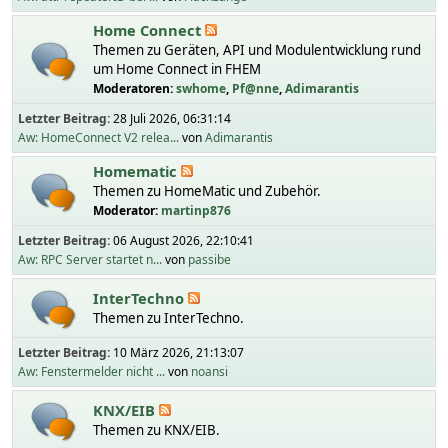
Home Connect
Themen zu Geräten, API und Modulentwicklung rund
um Home Connect in FHEM
Moderatoren:
swhome
,
Pf@nne
,
Adimarantis
Letzter Beitrag:
28 Juli 2026, 06:31:14
Aw: HomeConnect V2 relea...
von
Adimarantis
Homematic
Themen zu HomeMatic und Zubehör.
Moderator:
martinp876
Letzter Beitrag:
06 August 2026, 22:10:41
Aw: RPC Server startet n...
von
passibe
InterTechno
Themen zu InterTechno.
Letzter Beitrag:
10 März 2026, 21:13:07
Aw: Fenstermelder nicht ...
von
noansi
KNX/EIB
Themen zu KNX/EIB.