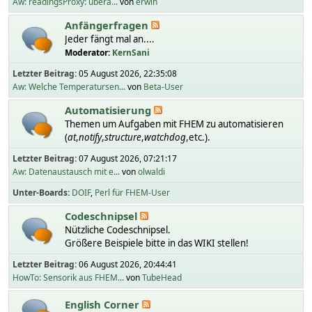
Aw: readingsProxy: übera...
von
erwin
Anfängerfragen
Jeder fängt mal an....
Moderator:
KernSani
Letzter Beitrag:
05 August 2026, 22:35:08
Aw: Welche Temperatursen...
von
Beta-User
Automatisierung
Themen um Aufgaben mit FHEM zu automatisieren
(
at
,
notify
,
structure
,
watchdog
,etc.).
Letzter Beitrag:
07 August 2026, 07:21:17
Aw: Datenaustausch mit e...
von
olwaldi
Unter-Boards
DOIF
Perl für FHEM-User
Codeschnipsel
Nützliche Codeschnipsel.
Größere Beispiele bitte in das WIKI stellen!
Letzter Beitrag:
06 August 2026, 20:44:41
HowTo: Sensorik aus FHEM...
von
TubeHead
English Corner