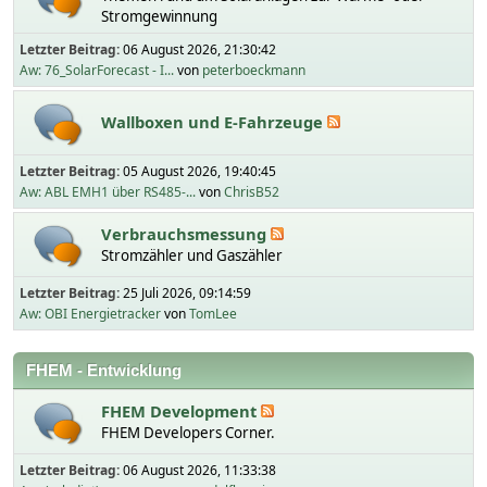
Stromgewinnung
Letzter Beitrag:
06 August 2026, 21:30:42
Aw: 76_SolarForecast - I...
von
peterboeckmann
Wallboxen und E-Fahrzeuge
Letzter Beitrag:
05 August 2026, 19:40:45
Aw: ABL EMH1 über RS485-...
von
ChrisB52
Verbrauchsmessung
Stromzähler und Gaszähler
Letzter Beitrag:
25 Juli 2026, 09:14:59
Aw: OBI Energietracker
von
TomLee
FHEM - Entwicklung
FHEM Development
FHEM Developers Corner.
Letzter Beitrag:
06 August 2026, 11:33:38