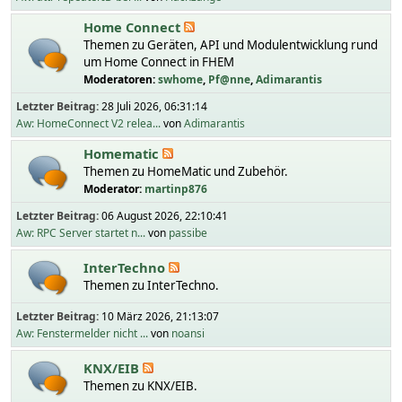
Home Connect
Themen zu Geräten, API und Modulentwicklung rund
um Home Connect in FHEM
Moderatoren:
swhome
,
Pf@nne
,
Adimarantis
Letzter Beitrag:
28 Juli 2026, 06:31:14
Aw: HomeConnect V2 relea...
von
Adimarantis
Homematic
Themen zu HomeMatic und Zubehör.
Moderator:
martinp876
Letzter Beitrag:
06 August 2026, 22:10:41
Aw: RPC Server startet n...
von
passibe
InterTechno
Themen zu InterTechno.
Letzter Beitrag:
10 März 2026, 21:13:07
Aw: Fenstermelder nicht ...
von
noansi
KNX/EIB
Themen zu KNX/EIB.