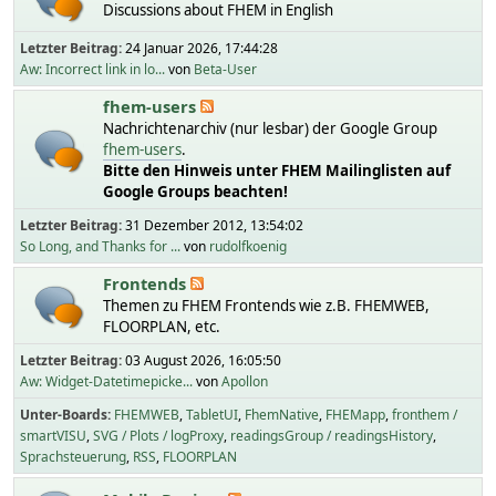
Discussions about FHEM in English
Letzter Beitrag:
24 Januar 2026, 17:44:28
Aw: Incorrect link in lo...
von
Beta-User
fhem-users
Nachrichtenarchiv (nur lesbar) der Google Group
fhem-users
.
Bitte den Hinweis unter FHEM Mailinglisten auf
Google Groups beachten!
Letzter Beitrag:
31 Dezember 2012, 13:54:02
So Long, and Thanks for ...
von
rudolfkoenig
Frontends
Themen zu FHEM Frontends wie z.B. FHEMWEB,
FLOORPLAN, etc.
Letzter Beitrag:
03 August 2026, 16:05:50
Aw: Widget-Datetimepicke...
von
Apollon
Unter-Boards
FHEMWEB
TabletUI
FhemNative
FHEMapp
fronthem /
smartVISU
SVG / Plots / logProxy
readingsGroup / readingsHistory
Sprachsteuerung
RSS
FLOORPLAN