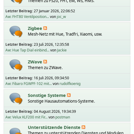
Themen zu FS20, FHT, EM, WS, HMS.
Letzter Beitrag:
27 Januar 2026, 22:06:52
Aw: FHT80 Ventilposition...
von
joc_w
Zigbee
Mesh-Netz mit Hue, Tradfri, Xiaomi, usw.
Letzter Beitrag:
23 Juli 2026, 12:35:58
Aw: Hue Tap Dial einbind...
von
Jackie
ZWave
Themen zu ZWave.
Letzter Beitrag:
16 Juli 2026, 09:34:50
Aw: Fibaro FGWPF-102 mit...
von
rudolfkoenig
Sonstige Systeme
Sonstige Hausautomations-Systeme.
Letzter Beitrag:
04 August 2026, 19:34:39
Aw: Velux KLF200 mit Fir...
von
postman
Unterstützende Dienste
Themen zu unterstützenden Diensten und Modulen