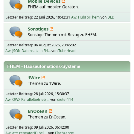
Mobile Devices
FHEM auf mobilen Geräten.
Letzter Beitrag:
22 Juni 2026, 19:42:31
Aw: HubForFhem
von
DLD
Sonstiges
Sonstige Themen mit Bezug zu FHEM.
Letzter Beitrag:
06 August 2026, 20:45:02
Aw: JSON Datensatz in FH...
von
TubeHead
FHEM - Hausautomations-Systeme
1Wire
Themen zu 1Wire.
Letzter Beitrag:
28 Juli 2026, 15:30:37
Aw: OWX Parallelbetrieb ...
von
dieter114
EnOcean
Themen zu EnOcean.
Letzter Beitrag:
09 Juli 2026, 06:42:00
Aw: attr repeaterID bei ...
von
Flachzange