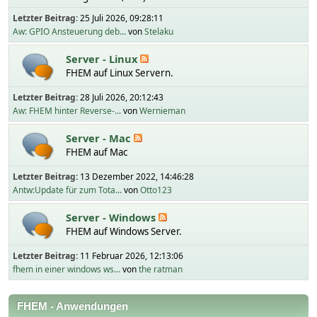
Letzter Beitrag:
25 Juli 2026, 09:28:11
Aw: GPIO Ansteuerung deb...
von
Stelaku
Server - Linux
FHEM auf Linux Servern.
Letzter Beitrag:
28 Juli 2026, 20:12:43
Aw: FHEM hinter Reverse-...
von
Wernieman
Server - Mac
FHEM auf Mac
Letzter Beitrag:
13 Dezember 2022, 14:46:28
Antw:Update für zum Tota...
von
Otto123
Server - Windows
FHEM auf Windows Server.
Letzter Beitrag:
11 Februar 2026, 12:13:06
fhem in einer windows ws...
von
the ratman
FHEM - Anwendungen