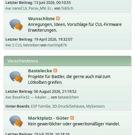
Letzter Beitrag:
13 Juni 2026, 00:10:55
Aw: nanoCUL Parse_MN, Er...
von
TobSch
Wunschliste
Anregungen, Ideen, Vorschläge für CUL-Firmware
Erweiterungen.
Letzter Beitrag:
19 April 2026, 19:32:07
Aw: 2 CUL betreiben
von
martinp876
Verschiedenes
Bastelecke
Projekte für Bastler, die gerne auch mal zum
Lötkolben greifen.
Letzter Beitrag:
06 August 2026, 21:19:52
Aw: BoseFix32 — lokaler ...
von
betateilchen
Unter-Boards
ESP Familie
3D-Druck/Gehäuse
MySensors
Marktplatz - Güter
Kein gewerblicher oder gewerbsmäßiger Handel.
Letzter Beitrag:
19 Juli 2026, 16:18:16