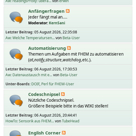
Aw: readingsProxy: übera...
von
erwin
Anfängerfragen
Jeder fängt mal an....
Moderator:
KernSani
Letzter Beitrag:
05 August 2026, 22:35:08
Aw: Welche Temperatursen...
von
Beta-User
Automatisierung
Themen um Aufgaben mit FHEM zu automatisieren
(
at
,
notify
,
structure
,
watchdog
,etc.).
Letzter Beitrag:
06 August 2026, 17:30:53
Aw: Datenaustausch mit e...
von
Beta-User
Unter-Boards
DOIF
Perl für FHEM-User
Codeschnipsel
Nützliche Codeschnipsel.
Größere Beispiele bitte in das WIKI stellen!
Letzter Beitrag:
06 August 2026, 20:44:41
HowTo: Sensorik aus FHEM...
von
TubeHead
English Corner