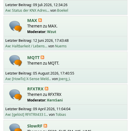
Letzter Beitrag:
09 Juli 2026, 12:34:26
Aw: Status der KNX Adres...
von
Boekel
MAX
Themen zu MAX.
Moderator:
Wzut
Letzter Beitrag:
12 Juni 2026, 17:43:48
Aw: Haltbarkeit / Lebens...
von
Nuems
MQTT
Themen zu MQTT.
Letzter Beitrag:
05 August 2026, 17:40:55
Aw: [HowTo] X-Sense Meld...
von
Joerg_L
RFXTRX
Themen zu RFXTRX
Moderator:
KernSani
Letzter Beitrag:
09 April 2026, 11:04:04
Aw: [gelöst] RFXTRX433 I...
von
Tobias
SlowRF