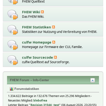
FHEM Quelltext
FHEM Wiki
Das FHEM Wiki.
FHEM Statistiken
Statistiken zur Nutzung und Verbreitung von FHEM.
culfw Homepage
Homepage zur Firmware der CUL Familie.
culfw Sourcecode
culfw Quelltext auf SourceForge.
FHEM Forum – Info-Center
Forumstatistiken
1.334.622 Beiträge in 132.676 Themen von 25.296 Mitgliedern -
Neuestes Mitglied:
blebofrea
Letzter Beitrag:
"
Revision 31544: :test
"
(06 August 2026, 23:20:55)