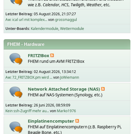
wie z.B.
Calendar
,
HCS
,
Twiligth
,
Weather
, etc.
Letzter Beitrag:
05 August 2026, 21:37:27
Aw: ical url mit komplex...
von
grossmaggul
Unter-Boards
Kalendermodule
Wettermodule
FHEM - Hardware
FRITZ!Box
FHEM rund um AVM FRITZ!Box
Letzter Beitrag:
02 August 2026, 13:34:12
Aw: 72_FRITZBOX.pm wird ...
von
JoWiemann
Network Attached Storage (NAS)
FHEM auf NAS-Systemen (Synology, etc.)
Letzter Beitrag:
26 Juni 2026, 08:59:09
Kein ssh-Zugriff mehr au...
von
Marko1976
Einplatinencomputer
FHEM auf Einplatinencomputern (z.B. Raspberry Pi,
Beagle Bone, etc.)