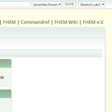
|
FHEM
|
Commandref
|
FHEM Wiki
|
FHEM e.V.
EM