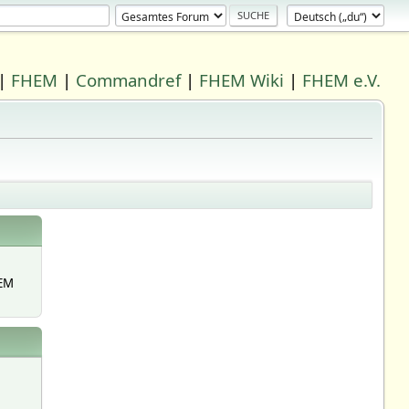
|
FHEM
|
Commandref
|
FHEM Wiki
|
FHEM e.V.
EM