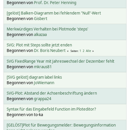
Begonnen von
Prof. Dr. Peter Henning
[gelöst] Balken-Diagramm bei fehlendem "Null"-Wert
Begonnen von
Gisbert
Merkwürdiges Verhalten bei Plotmode 'steps'
Begonnen von
alkazaa
SVG: Plot mit Steps sollte jetzt enden
Begonnen von
Dr. Boris Neubert
1
2
Alle
Seiten
SVG FixedRange Year mit Jahreswechsel der Dezember fehlt
Begonnen von
mkraus81
[SVG gelöst] diagram label links
Begonnen von
JoWiemann
SVG-Plot: Abstand der Achsenbeschriftung ändern
Begonnen von
grappa24
Syntax für das Eingabefeld Function im Ploteditor?
Begonnen von to-ka
[GELÖST]Plot für Bewegungsmelder: Bewegungsinformation