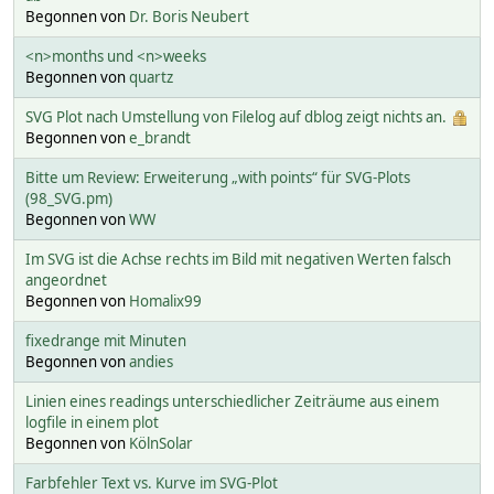
Begonnen von
Dr. Boris Neubert
<n>months und <n>weeks
Begonnen von
quartz
SVG Plot nach Umstellung von Filelog auf dblog zeigt nichts an.
Begonnen von
e_brandt
Bitte um Review: Erweiterung „with points“ für SVG-Plots
(98_SVG.pm)
Begonnen von
WW
Im SVG ist die Achse rechts im Bild mit negativen Werten falsch
angeordnet
Begonnen von
Homalix99
fixedrange mit Minuten
Begonnen von
andies
Linien eines readings unterschiedlicher Zeiträume aus einem
logfile in einem plot
Begonnen von
KölnSolar
Farbfehler Text vs. Kurve im SVG-Plot