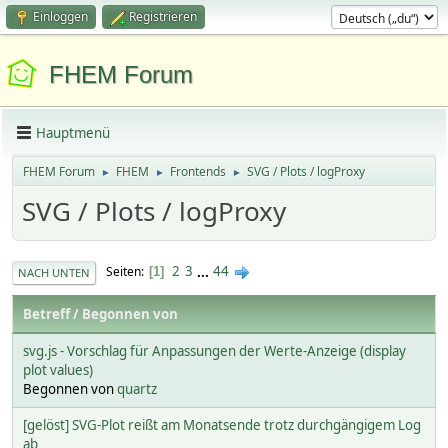
Einloggen
Registrieren
FHEM Forum
Hauptmenü
FHEM Forum
FHEM
Frontends
SVG / Plots / logProxy
►
►
►
SVG / Plots / logProxy
2
3
...
44
Seiten
1
NACH UNTEN
Betreff
/
Begonnen von
svg.js - Vorschlag für Anpassungen der Werte-Anzeige (display
plot values)
Begonnen von
quartz
[gelöst] SVG-Plot reißt am Monatsende trotz durchgängigem Log
ab