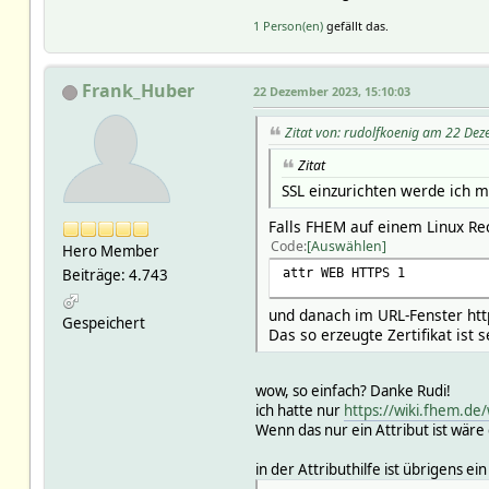
1 Person(en)
gefällt das.
Frank_Huber
22 Dezember 2023, 15:10:03
Zitat von: rudolfkoenig am 22 De
Zitat
SSL einzurichten werde ich 
Falls FHEM auf einem Linux Rec
Code
Auswählen
Hero Member
attr WEB HTTPS 1
Beiträge: 4.743
und danach im URL-Fenster http
Gespeichert
Das so erzeugte Zertifikat ist 
wow, so einfach? Danke Rudi!
ich hatte nur
https://wiki.fhem.de
Wenn das nur ein Attribut ist wäre
in der Attributhilfe ist übrigens ein