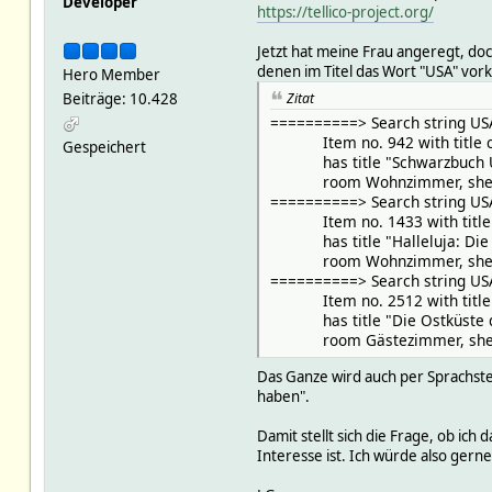
Developer
https://tellico-project.org/
Jetzt hat meine Frau angeregt, do
denen im Titel das Wort "USA" vor
Hero Member
Beiträge: 10.428
Zitat
==========> Search string USA
Item no. 942 with title co
Gespeichert
has title "Schwarzbuch USA
room Wohnzimmer, shelf no
==========> Search string USA
Item no. 1433 with title c
has title "Halleluja: Die Ge
room Wohnzimmer, shelf no
==========> Search string USA
Item no. 2512 with title c
has title "Die Ostküste der
room Gästezimmer, shelf n
Das Ganze wird auch per Sprachsteu
haben".
Damit stellt sich die Frage, ob ic
Interesse ist. Ich würde also gern