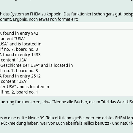
ch das System an FHEM zu koppeln. Das funktioniert schon ganz gut, beis
kommt. Ergbnis, noch etwas roh formatiert:
 found in entry 942
ntent "USA"
" and is located in
. 7, board no. 3
 found in entry 1433
ontent "USA"
schichte der USA" and is located in
. 7, board no. 3
 found in entry 2512
ontent "USA"
 USA" and is located in
o. 2, board no. 1
erung funktionieren, etwa "Nenne alle Bücher, die im Titel das Wort USA
h das in eine nette kleine 99_TellicoUtils.pm gieße, oder ein echtes FHEM
e Rückmeldung haben, wer von Euch ebenfalls Tellico benutzt - und natürli