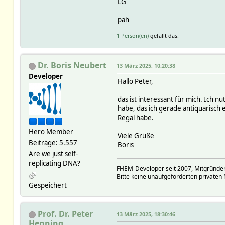
LG
pah
1 Person(en)
gefällt das.
Dr. Boris Neubert
13 März 2025, 10:20:38
Developer
Hallo Peter,
das ist interessant für mich. Ich n
habe, das ich gerade antiquarisch
Regal habe.
Hero Member
Viele Grüße
Beiträge: 5.557
Boris
Are we just self-
replicating DNA?
FHEM-Developer seit 2007, Mitgründer
Bitte keine unaufgeforderten privaten 
Gespeichert
Prof. Dr. Peter
13 März 2025, 18:30:46
Henning