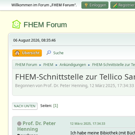
Willkommen im Forum „
FHEM Forum
“.
Einloggen
Registrie
FHEM Forum
06 August 2026, 08:35:46
Übersicht
Suche
FHEM Forum
FHEM
Ankündigungen
FHEM-Schnittstelle zur T
►
►
►
FHEM-Schnittstelle zur Tellico
Begonnen von Prof. Dr. Peter Henning, 12 März 2025, 17:34:33
Seiten
1
NACH UNTEN
Prof. Dr. Peter
12 März 2025, 17:34:33
Henning
Ich habe meine Bibiothek (mit Büch