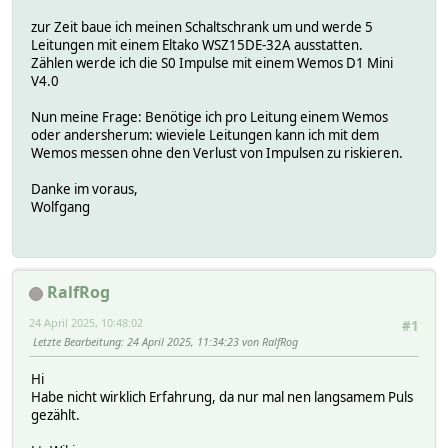
zur Zeit baue ich meinen Schaltschrank um und werde 5
Leitungen mit einem Eltako WSZ15DE-32A ausstatten.
Zählen werde ich die S0 Impulse mit einem Wemos D1 Mini
V4.0
Nun meine Frage: Benötige ich pro Leitung einem Wemos
oder andersherum: wieviele Leitungen kann ich mit dem
Wemos messen ohne den Verlust von Impulsen zu riskieren.
Danke im voraus,
Wolfgang
RalfRog
24 April 2025, 10:48:02
#1
Letzte Bearbeitung
: 24 April 2025, 11:34:23 von RalfRog
Hi
Habe nicht wirklich Erfahrung, da nur mal nen langsamem Puls
gezählt.