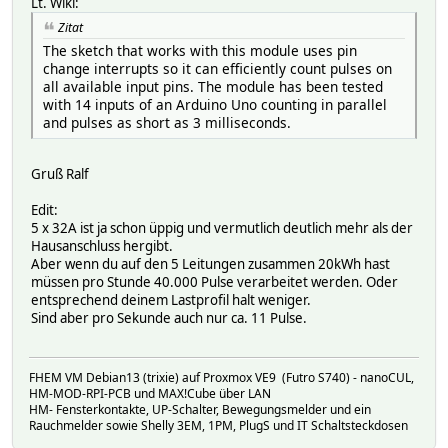
Lt. Wiki:
Zitat
The sketch that works with this module uses pin
change interrupts so it can efficiently count pulses on
all available input pins. The module has been tested
with 14 inputs of an Arduino Uno counting in parallel
and pulses as short as 3 milliseconds.
Gruß Ralf
Edit:
5 x 32A ist ja schon üppig und vermutlich deutlich mehr als der
Hausanschluss hergibt.
Aber wenn du auf den 5 Leitungen zusammen 20kWh hast
müssen pro Stunde 40.000 Pulse verarbeitet werden. Oder
entsprechend deinem Lastprofil halt weniger.
Sind aber pro Sekunde auch nur ca. 11 Pulse.
FHEM VM Debian13 (trixie) auf Proxmox VE9 (Futro S740) - nanoCUL,
HM-MOD-RPI-PCB und MAX!Cube über LAN
HM- Fensterkontakte, UP-Schalter, Bewegungsmelder und ein
Rauchmelder sowie Shelly 3EM, 1PM, PlugS und IT Schaltsteckdosen