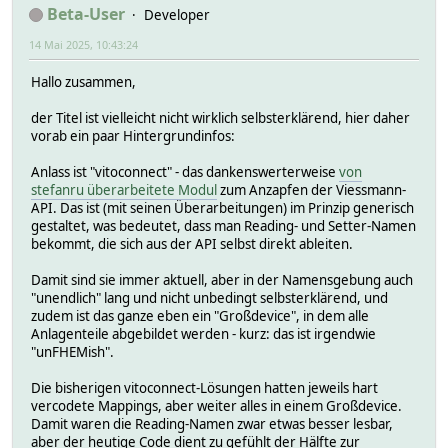
Beta-User
Developer
14 Mai 2025, 10:43:24
Hallo zusammen,
der Titel ist vielleicht nicht wirklich selbsterklärend, hier daher
vorab ein paar Hintergrundinfos:
Anlass ist "vitoconnect" - das dankenswerterweise
von
stefanru überarbeitete Modul
zum Anzapfen der Viessmann-
API. Das ist (mit seinen Überarbeitungen) im Prinzip generisch
gestaltet, was bedeutet, dass man Reading- und Setter-Namen
bekommt, die sich aus der API selbst direkt ableiten.
Damit sind sie immer aktuell, aber in der Namensgebung auch
"unendlich" lang und nicht unbedingt selbsterklärend, und
zudem ist das ganze eben ein "Großdevice", in dem alle
Anlagenteile abgebildet werden - kurz: das ist irgendwie
"unFHEMish".
Die bisherigen vitoconnect-Lösungen hatten jeweils hart
vercodete Mappings, aber weiter alles in einem Großdevice.
Damit waren die Reading-Namen zwar etwas besser lesbar,
aber der heutige Code dient zu gefühlt der Hälfte zur