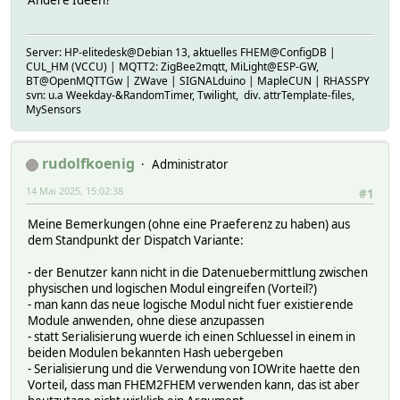
Server: HP-elitedesk@Debian 13, aktuelles FHEM@ConfigDB |
CUL_HM (VCCU) | MQTT2: ZigBee2mqtt, MiLight@ESP-GW,
BT@OpenMQTTGw | ZWave | SIGNALduino | MapleCUN | RHASSPY
svn: u.a Weekday-&RandomTimer, Twilight, div. attrTemplate-files,
MySensors
rudolfkoenig
Administrator
14 Mai 2025, 15:02:38
#1
Meine Bemerkungen (ohne eine Praeferenz zu haben) aus
dem Standpunkt der Dispatch Variante:
- der Benutzer kann nicht in die Datenuebermittlung zwischen
physischen und logischen Modul eingreifen (Vorteil?)
- man kann das neue logische Modul nicht fuer existierende
Module anwenden, ohne diese anzupassen
- statt Serialisierung wuerde ich einen Schluessel in einem in
beiden Modulen bekannten Hash uebergeben
- Serialisierung und die Verwendung von IOWrite haette den
Vorteil, dass man FHEM2FHEM verwenden kann, das ist aber