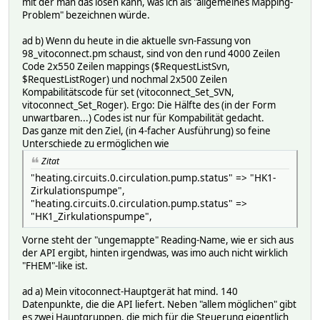
mit der man das lösen kann, was ich als "allgemeines Mapping-
Problem" bezeichnen würde.
ad b) Wenn du heute in die aktuelle svn-Fassung von
98_vitoconnect.pm schaust, sind von den rund 4000 Zeilen
Code 2x550 Zeilen mappings ($RequestListSvn,
$RequestListRoger) und nochmal 2x500 Zeilen
Kompabilitätscode für set (vitoconnect_Set_SVN,
vitoconnect_Set_Roger). Ergo: Die Hälfte des (in der Form
unwartbaren...) Codes ist nur für Kompabilität gedacht.
Das ganze mit den Ziel, (in 4-facher Ausführung) so feine
Unterschiede zu ermöglichen wie
Zitat
"heating.circuits.0.circulation.pump.status" => "HK1-
Zirkulationspumpe",
"heating.circuits.0.circulation.pump.status" =>
"HK1_Zirkulationspumpe",
Vorne steht der "ungemappte" Reading-Name, wie er sich aus
der API ergibt, hinten irgendwas, was imo auch nicht wirklich
"FHEM"-like ist.
ad a) Mein vitoconnect-Hauptgerät hat mind. 140
Datenpunkte, die die API liefert. Neben "allem möglichen" gibt
es zwei Hauptgruppen, die mich für die Steuerung eigentlich