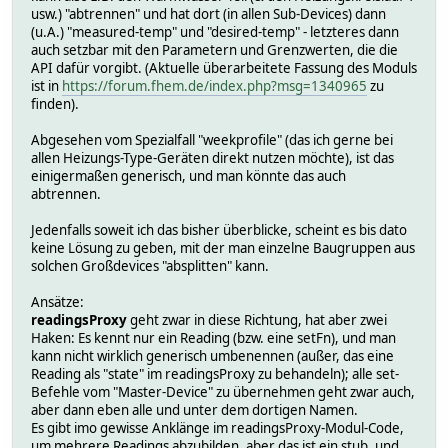
usw.) "abtrennen" und hat dort (in allen Sub-Devices) dann
(u.A.) "measured-temp" und "desired-temp" - letzteres dann
auch setzbar mit den Parametern und Grenzwerten, die die
API dafür vorgibt. (Aktuelle überarbeitete Fassung des Moduls
ist in
https://forum.fhem.de/index.php?msg=1340965
zu
finden).
Abgesehen vom Spezialfall "weekprofile" (das ich gerne bei
allen Heizungs-Type-Geräten direkt nutzen möchte), ist das
einigermaßen generisch, und man könnte das auch
abtrennen.
Jedenfalls soweit ich das bisher überblicke, scheint es bis dato
keine Lösung zu geben, mit der man einzelne Baugruppen aus
solchen Großdevices "absplitten" kann.
Ansätze:
readingsProxy
geht zwar in diese Richtung, hat aber zwei
Haken: Es kennt nur ein Reading (bzw. eine setFn), und man
kann nicht wirklich generisch umbenennen (außer, das eine
Reading als "state" im readingsProxy zu behandeln); alle set-
Befehle vom "Master-Device" zu übernehmen geht zwar auch,
aber dann eben alle und unter dem dortigen Namen.
Es gibt imo gewisse Anklänge im readingsProxy-Modul-Code,
um mehrere Readings abzubilden, aber das ist ein stub, und