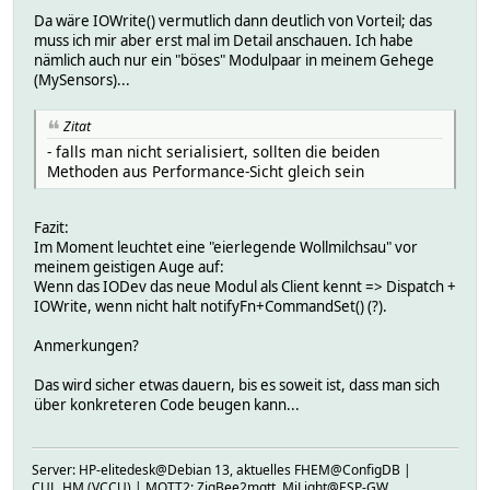
Da wäre IOWrite() vermutlich dann deutlich von Vorteil; das
muss ich mir aber erst mal im Detail anschauen. Ich habe
nämlich auch nur ein "böses" Modulpaar in meinem Gehege
(MySensors)...
Zitat
- falls man nicht serialisiert, sollten die beiden
Methoden aus Performance-Sicht gleich sein
Fazit:
Im Moment leuchtet eine "eierlegende Wollmilchsau" vor
meinem geistigen Auge auf:
Wenn das IODev das neue Modul als Client kennt => Dispatch +
IOWrite, wenn nicht halt notifyFn+CommandSet() (?).
Anmerkungen?
Das wird sicher etwas dauern, bis es soweit ist, dass man sich
über konkreteren Code beugen kann...
Server: HP-elitedesk@Debian 13, aktuelles FHEM@ConfigDB |
CUL_HM (VCCU) | MQTT2: ZigBee2mqtt, MiLight@ESP-GW,