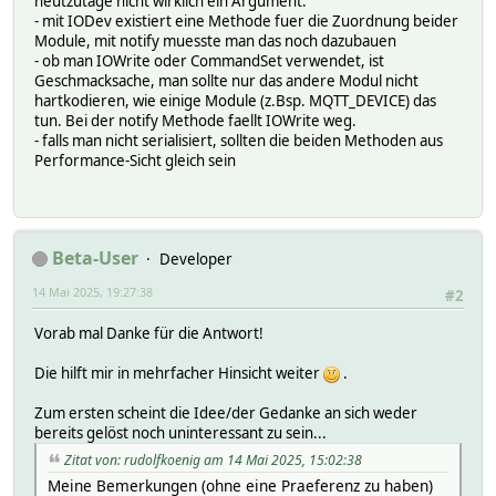
heutzutage nicht wirklich ein Argument.
- mit IODev existiert eine Methode fuer die Zuordnung beider
Module, mit notify muesste man das noch dazubauen
- ob man IOWrite oder CommandSet verwendet, ist
Geschmacksache, man sollte nur das andere Modul nicht
hartkodieren, wie einige Module (z.Bsp. MQTT_DEVICE) das
tun. Bei der notify Methode faellt IOWrite weg.
- falls man nicht serialisiert, sollten die beiden Methoden aus
Performance-Sicht gleich sein
Beta-User
Developer
14 Mai 2025, 19:27:38
#2
Vorab mal Danke für die Antwort!
Die hilft mir in mehrfacher Hinsicht weiter
.
Zum ersten scheint die Idee/der Gedanke an sich weder
bereits gelöst noch uninteressant zu sein...
Zitat von: rudolfkoenig am 14 Mai 2025, 15:02:38
Meine Bemerkungen (ohne eine Praeferenz zu haben)