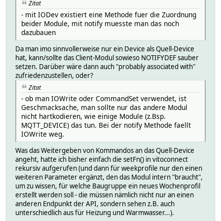
Zitat
- mit IODev existiert eine Methode fuer die Zuordnung
beider Module, mit notify muesste man das noch
dazubauen
Da man imo sinnvollerweise nur ein Device als Quell-Device
hat, kann/sollte das Client-Modul sowieso NOTIFYDEF sauber
setzen. Darüber wäre dann auch "probably associated with"
zufriedenzustellen, oder?
Zitat
- ob man IOWrite oder CommandSet verwendet, ist
Geschmacksache, man sollte nur das andere Modul
nicht hartkodieren, wie einige Module (z.Bsp.
MQTT_DEVICE) das tun. Bei der notify Methode faellt
IOWrite weg.
Was das Weitergeben von Kommandos an das Quell-Device
angeht, hatte ich bisher einfach die setFn() in vitoconnect
rekursiv aufgerufen (und dann für weekprofile nur den einen
weiteren Parameter ergänzt, den das Modul intern "braucht",
um zu wissen, für welche Baugruppe ein neues Wochenprofil
erstellt werden soll - die müssen nämlich nicht nur an einen
anderen Endpunkt der API, sondern sehen z.B. auch
unterschiedlich aus für Heizung und Warmwasser...).