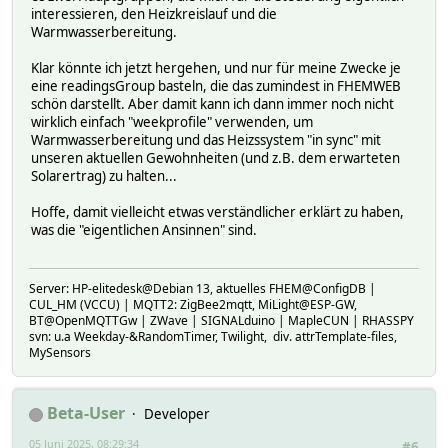
interessieren, den Heizkreislauf und die
Warmwasserbereitung.
Klar könnte ich jetzt hergehen, und nur für meine Zwecke je
eine readingsGroup basteln, die das zumindest in FHEMWEB
schön darstellt. Aber damit kann ich dann immer noch nicht
wirklich einfach "weekprofile" verwenden, um
Warmwasserbereitung und das Heizssystem "in sync" mit
unseren aktuellen Gewohnheiten (und z.B. dem erwarteten
Solarertrag) zu halten...
Hoffe, damit vielleicht etwas verständlicher erklärt zu haben,
was die "eigentlichen Ansinnen" sind.
Server: HP-elitedesk@Debian 13, aktuelles FHEM@ConfigDB |
CUL_HM (VCCU) | MQTT2: ZigBee2mqtt, MiLight@ESP-GW,
BT@OpenMQTTGw | ZWave | SIGNALduino | MapleCUN | RHASSPY
svn: u.a Weekday-&RandomTimer, Twilight, div. attrTemplate-files,
MySensors
Beta-User
Developer
05 Juni 2025, 08:29:34
#6