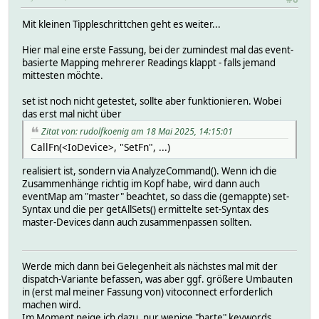
Mit kleinen Tippleschrittchen geht es weiter...
Hier mal eine erste Fassung, bei der zumindest mal das event-
basierte Mapping mehrerer Readings klappt - falls jemand
mittesten möchte.
set ist noch nicht getestet, sollte aber funktionieren. Wobei
das erst mal nicht über
Zitat von: rudolfkoenig am 18 Mai 2025, 14:15:01
CallFn(<IoDevice>, "SetFn", ...)
realisiert ist, sondern via AnalyzeCommand(). Wenn ich die
Zusammenhänge richtig im Kopf habe, wird dann auch
eventMap am "master" beachtet, so dass die (gemappte) set-
Syntax und die per getAllSets() ermittelte set-Syntax des
master-Devices dann auch zusammenpassen sollten.
Werde mich dann bei Gelegenheit als nächstes mal mit der
dispatch-Variante befassen, was aber ggf. größere Umbauten
in (erst mal meiner Fassung von) vitoconnect erforderlich
machen wird.
Im Moment neige ich dazu, nur wenige "harte" keywords