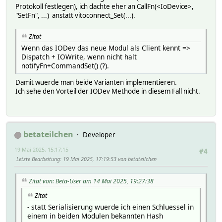
Protokoll festlegen), ich dachte eher an CallFn(<IoDevice>,
"SetFn", ...) anstatt vitoconnect_Set(...).
Zitat
Wenn das IODev das neue Modul als Client kennt =>
Dispatch + IOWrite, wenn nicht halt
notifyFn+CommandSet() (?).
Damit wuerde man beide Varianten implementieren.
Ich sehe den Vorteil der IODev Methode in diesem Fall nicht.
betateilchen
Developer
19 Mai 2025, 15:17:15
#4
Letzte Bearbeitung
: 19 Mai 2025, 17:19:53 von betateilchen
Zitat von: Beta-User am 14 Mai 2025, 19:27:38
Zitat
- statt Serialisierung wuerde ich einen Schluessel in
einem in beiden Modulen bekannten Hash