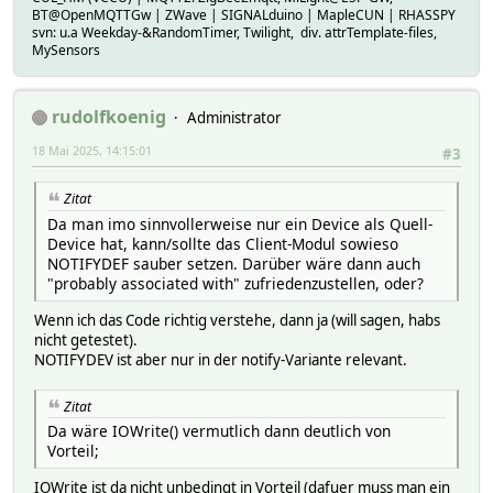
BT@OpenMQTTGw | ZWave | SIGNALduino | MapleCUN | RHASSPY
svn: u.a Weekday-&RandomTimer, Twilight, div. attrTemplate-files,
MySensors
rudolfkoenig
Administrator
18 Mai 2025, 14:15:01
#3
Zitat
Da man imo sinnvollerweise nur ein Device als Quell-
Device hat, kann/sollte das Client-Modul sowieso
NOTIFYDEF sauber setzen. Darüber wäre dann auch
"probably associated with" zufriedenzustellen, oder?
Wenn ich das Code richtig verstehe, dann ja (will sagen, habs
nicht getestet).
NOTIFYDEV ist aber nur in der notify-Variante relevant.
Zitat
Da wäre IOWrite() vermutlich dann deutlich von
Vorteil;
IOWrite ist da nicht unbedingt in Vorteil (dafuer muss man ein