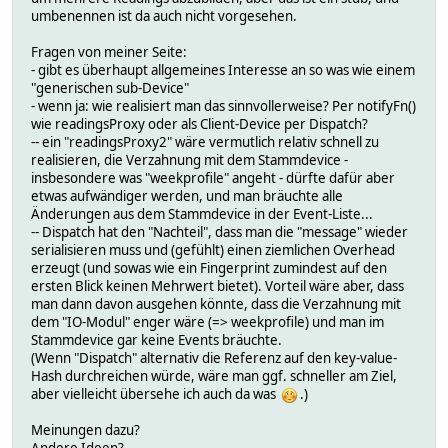
umbenennen ist da auch nicht vorgesehen.
Fragen von meiner Seite:
- gibt es überhaupt allgemeines Interesse an so was wie einem
"generischen sub-Device"
- wenn ja: wie realisiert man das sinnvollerweise? Per notifyFn()
wie readingsProxy oder als Client-Device per Dispatch?
-- ein "readingsProxy2" wäre vermutlich relativ schnell zu
realisieren, die Verzahnung mit dem Stammdevice -
insbesondere was "weekprofile" angeht - dürfte dafür aber
etwas aufwändiger werden, und man bräuchte alle
Änderungen aus dem Stammdevice in der Event-Liste...
-- Dispatch hat den "Nachteil", dass man die "message" wieder
serialisieren muss und (gefühlt) einen ziemlichen Overhead
erzeugt (und sowas wie ein Fingerprint zumindest auf den
ersten Blick keinen Mehrwert bietet). Vorteil wäre aber, dass
man dann davon ausgehen könnte, dass die Verzahnung mit
dem "IO-Modul" enger wäre (=> weekprofile) und man im
Stammdevice gar keine Events bräuchte.
(Wenn "Dispatch" alternativ die Referenz auf den key-value-
Hash durchreichen würde, wäre man ggf. schneller am Ziel,
aber vielleicht übersehe ich auch da was
.)
Meinungen dazu?
Andere Ideen?