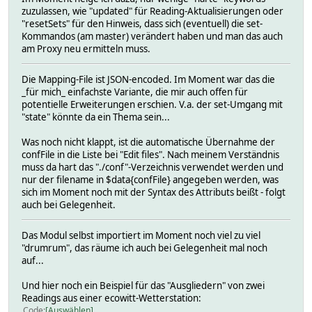
zuzulassen, wie "updated" für Reading-Aktualisierungen oder
"resetSets" für den Hinweis, dass sich (eventuell) die set-
Kommandos (am master) verändert haben und man das auch
am Proxy neu ermitteln muss.
Die Mapping-File ist JSON-encoded. Im Moment war das die
_für mich_ einfachste Variante, die mir auch offen für
potentielle Erweiterungen erschien. V.a. der set-Umgang mit
"state" könnte da ein Thema sein...
Was noch nicht klappt, ist die automatische Übernahme der
confFile in die Liste bei "Edit files". Nach meinem Verständnis
muss da hart das "./conf"-Verzeichnis verwendet werden und
nur der filename in $data{confFile} angegeben werden, was
sich im Moment noch mit der Syntax des Attributs beißt - folgt
auch bei Gelegenheit.
Das Modul selbst importiert im Moment noch viel zu viel
"drumrum", das räume ich auch bei Gelegenheit mal noch
auf...
Und hier noch ein Beispiel für das "Ausgliedern" von zwei
Readings aus einer ecowitt-Wetterstation:
Code
Auswählen