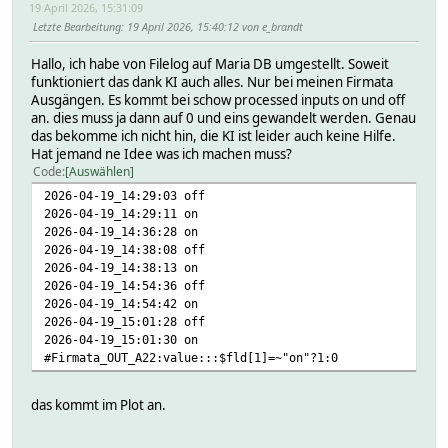
19 April 2026, 15:31:09
Letzte Bearbeitung
: 19 April 2026, 15:40:12 von e_brandt
Hallo, ich habe von Filelog auf Maria DB umgestellt. Soweit
funktioniert das dank KI auch alles. Nur bei meinen Firmata
Ausgängen. Es kommt bei schow processed inputs on und off
an. dies muss ja dann auf 0 und eins gewandelt werden. Genau
das bekomme ich nicht hin, die KI ist leider auch keine Hilfe.
Hat jemand ne Idee was ich machen muss?
Code
Auswählen
2026-04-19_14:29:03 off
2026-04-19_14:29:11 on
2026-04-19_14:36:28 on
2026-04-19_14:38:08 off
2026-04-19_14:38:13 on
2026-04-19_14:54:36 off
2026-04-19_14:54:42 on
2026-04-19_15:01:28 off
2026-04-19_15:01:30 on
#Firmata_OUT_A22:value:::$fld[1]=~"on"?1:0
das kommt im Plot an.