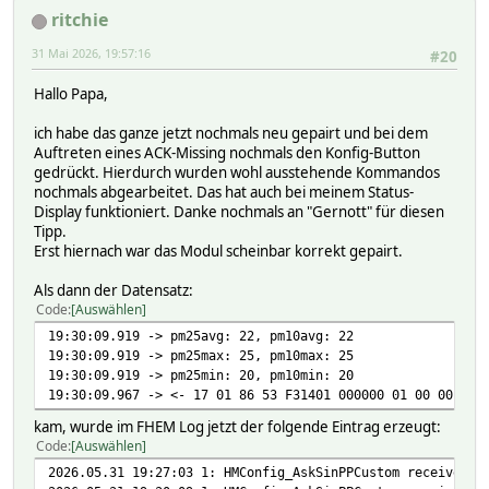
ritchie
31 Mai 2026, 19:57:16
#20
Hallo Papa,
ich habe das ganze jetzt nochmals neu gepairt und bei dem
Auftreten eines ACK-Missing nochmals den Konfig-Button
gedrückt. Hierdurch wurden wohl ausstehende Kommandos
nochmals abgearbeitet. Das hat auch bei meinem Status-
Display funktioniert. Danke nochmals an "Gernott" für diesen
Tipp.
Erst hiernach war das Modul scheinbar korrekt gepairt.
Als dann der Datensatz:
Code
Auswählen
19:30:09.919 -> pm25avg: 22, pm10avg: 22
19:30:09.919 -> pm25max: 25, pm10max: 25
19:30:09.919 -> pm25min: 20, pm10min: 20
19:30:09.967 -> <- 17 01 86 53 F31401 000000 01 00 00 16 
kam, wurde im FHEM Log jetzt der folgende Eintrag erzeugt:
Code
Auswählen
2026.05.31 19:27:03 1: HMConfig_AskSinPPCustom received u