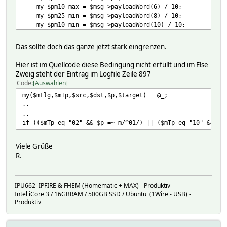
my $pm10_max = $msg->payloadWord(6) / 10;
my $pm25_min = $msg->payloadWord(8) / 10;
my $pm10_min = $msg->payloadWord(10) / 10;
my $device = main::CUL_HM_id2Hash($msg->from);
Das sollte doch das ganze jetzt stark eingrenzen.
push @evtEt,[$device,1,"pm10_min:".$pm10_min];
push @evtEt,[$device,1,"pm10_avg:".$pm10_avg];
Hier ist im Quellcode diese Bedingung nicht erfüllt und im Else
push @evtEt,[$device,1,"pm10_max:".$pm10_max];
Zweig steht der Eintrag im Logfile Zeile 897
push @evtEt,[$device,1,"pm25_min:".$pm25_min];
Code
Auswählen
push @evtEt,[$device,1,"pm25_avg:".$pm25_avg];
my($mFlg,$mTp,$src,$dst,$p,$target) = @_;
push @evtEt,[$device,1,"pm25_max:".$pm25_max];
..
}
..
return @evtEt;
if (($mTp eq "02" && $p =~ m/^01/) || ($mTp eq "10" && $p
};
Viele Grüße
R.
IPU662 IPFIRE & FHEM (Homematic + MAX) - Produktiv
Intel iCore 3 / 16GBRAM / 500GB SSD / Ubuntu (1Wire - USB) -
Produktiv