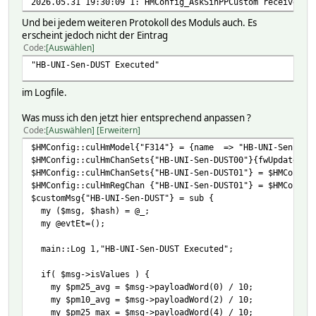
2026.05.31 19:30:09 1: HMConfig_AskSinPPCustom received u
Und bei jedem weiteren Protokoll des Moduls auch. Es
erscheint jedoch nicht der Eintrag
Code
Auswählen
"HB-UNI-Sen-DUST Executed"
im Logfile.
Was muss ich den jetzt hier entsprechend anpassen ?
Code
Auswählen
Erweitern
$HMConfig::culHmModel{"F314"} = {name => "HB-UNI-Sen-DUST
$HMConfig::culHmChanSets{"HB-UNI-Sen-DUST00"}{fwUpdate} =
$HMConfig::culHmChanSets{"HB-UNI-Sen-DUST01"} = $HMConfig
$HMConfig::culHmRegChan {"HB-UNI-Sen-DUST01"} = $HMConfig
$customMsg{"HB-UNI-Sen-DUST"} = sub {
my ($msg, $hash) = @_;
my @evtEt=();
main::Log 1,"HB-UNI-Sen-DUST Executed";
if( $msg->isValues ) {
my $pm25_avg = $msg->payloadWord(0) / 10;
my $pm10_avg = $msg->payloadWord(2) / 10;
my $pm25_max = $msg->payloadWord(4) / 10;