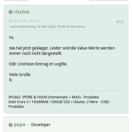
ritchie
26 Mai 2026, 18:47:09
#15
Letzte Bearbeitung
: 26 Mai 2026, 18:50:18 von ritchie
Hi,
das hat jetzt geklappt. Leider sind die Value-Werte werden
immer noch nicht dargestellt.
Edit: Und kein Eintrag im Logfile.
Viele Grüße
R.
IPU662 IPFIRE & FHEM (Homematic + MAX) - Produktiv
Intel iCore 3 / 16GBRAM / 500GB SSD / Ubuntu (1Wire - USB) -
Produktiv
papa
Developer