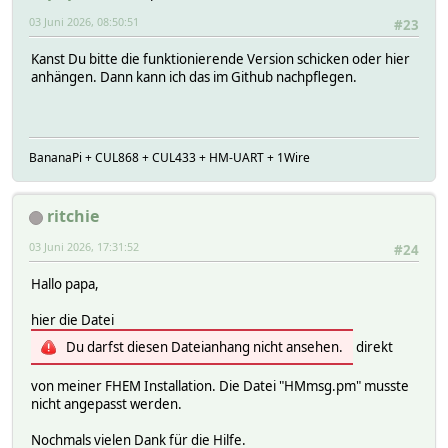
03 Juni 2026, 08:50:51
#23
Kanst Du bitte die funktionierende Version schicken oder hier
anhängen. Dann kann ich das im Github nachpflegen.
BananaPi + CUL868 + CUL433 + HM-UART + 1Wire
ritchie
03 Juni 2026, 17:31:52
#24
Hallo papa,
hier die Datei
Du darfst diesen Dateianhang nicht ansehen.
direkt
von meiner FHEM Installation. Die Datei "HMmsg.pm" musste
nicht angepasst werden.
Nochmals vielen Dank für die Hilfe.