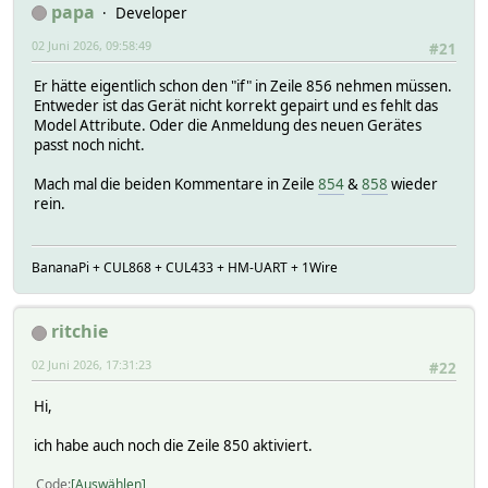
papa
Developer
02 Juni 2026, 09:58:49
#21
Er hätte eigentlich schon den "if" in Zeile 856 nehmen müssen.
Entweder ist das Gerät nicht korrekt gepairt und es fehlt das
Model Attribute. Oder die Anmeldung des neuen Gerätes
passt noch nicht.
Mach mal die beiden Kommentare in Zeile
854
&
858
wieder
rein.
BananaPi + CUL868 + CUL433 + HM-UART + 1Wire
ritchie
02 Juni 2026, 17:31:23
#22
Hi,
ich habe auch noch die Zeile 850 aktiviert.
Code
Auswählen