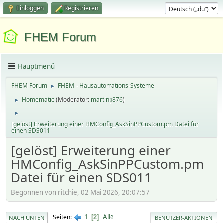
Einloggen
Registrieren
FHEM Forum
Hauptmenü
FHEM Forum
FHEM - Hausautomations-Systeme
►
Homematic
(Moderator:
martinp876
)
►
►
[gelöst] Erweiterung einer HMConfig_AskSinPPCustom.pm Datei für
einen SDS011
[gelöst] Erweiterung einer
HMConfig_AskSinPPCustom.pm
Datei für einen SDS011
Begonnen von ritchie, 02 Mai 2026, 20:07:57
1
Alle
Seiten
2
NACH UNTEN
BENUTZER-AKTIONEN