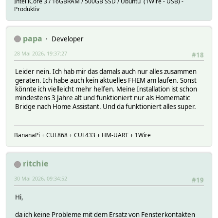
Intel iCore 3 / 16GBRAM / 500GB SSD / Ubuntu (1Wire - USB) -
Produktiv
papa
Developer
28 Mai 2026, 19:37:27
#18
Leider nein. Ich hab mir das damals auch nur alles zusammen
geraten. Ich habe auch kein aktuelles FHEM am laufen. Sonst
könnte ich vielleicht mehr helfen. Meine Installation ist schon
mindestens 3 Jahre alt und funktioniert nur als Homematic
Bridge nach Home Assistant. Und da funktioniert alles super.
BananaPi + CUL868 + CUL433 + HM-UART + 1Wire
ritchie
30 Mai 2026, 09:34:52
#19
Hi,
da ich keine Probleme mit dem Ersatz von Fensterkontakten