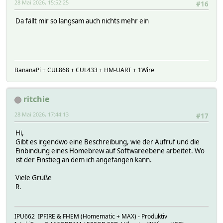
28 Mai 2026, 15:52:25
#16
Da fällt mir so langsam auch nichts mehr ein
BananaPi + CUL868 + CUL433 + HM-UART + 1Wire
ritchie
28 Mai 2026, 17:44:13
#17
Hi,
Gibt es irgendwo eine Beschreibung, wie der Aufruf und die
Einbindung eines Homebrew auf Softwareebene arbeitet. Wo
ist der Einstieg an dem ich angefangen kann.
Viele Grüße
R.
IPU662 IPFIRE & FHEM (Homematic + MAX) - Produktiv