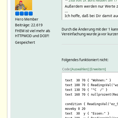
Zitat von: Dr. Boris Neubert am 
Außerdem werden nur Werte zwi
...
Ich hoffe, daß bei Dir damit auc
Hero Member
Beiträge: 22.619
Durch die Änderung mit der 1 kann
FHEM ist viel mehr als
Vereinfachung wurde ja vor kurzem
HTTPMOD und DOIF!
Gespeichert
Folgendes funktioniert nicht:
Code
Auswählen
Erweitern
text 30 70 { "Wohnen:" }
text 100 70 { ReadingsVal("w
text 130 70 { "°C /" }
text 160 70 { nullprozent(Re
condition { ReadingsVal("ez_
moveby 0 20
text 30 y { "Essen:" }