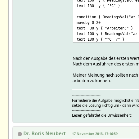
text 100 y { ReadingsVal("ez
text 130 y { "°C" }
condition { ReadingsVal("az_
moveby 0 20
text 30 y { "Arbeiten:" }
text 100 y { ReadingsVal("az
text 130 y { "°C /" }
text 160 y { nullprozent(Rea
Nach der Ausgabe des ersten Werte
Nach dem Ausführen des ersten mov
Meiner Meinung nach sollten nach
arbeiten zu können.
-----------------------
Formuliere die Aufgabe möglichst einf
setze die Lösung richtig um - dann wird
-----------------------
Lesen gefährdet die Unwissenheit!
Dr. Boris Neubert
17 November 2013, 17:16:59