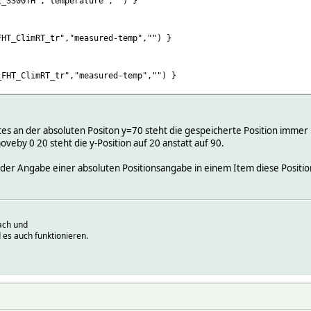
_S300TH","temperature","") }
FHT_ClimRT_tr","measured-temp","") }
_FHT_ClimRT_tr","measured-temp","") }
dingsVal("az_FHT_ClimRT_tr","ValvePosition","")) }
s an der absoluten Positon y=70 steht die gespeicherte Position immer 
eby 0 20 steht die y-Position auf 20 anstatt auf 90.
 der Angabe einer absoluten Positionsangabe in einem Item diese Posit
ach und
 es auch funktionieren.