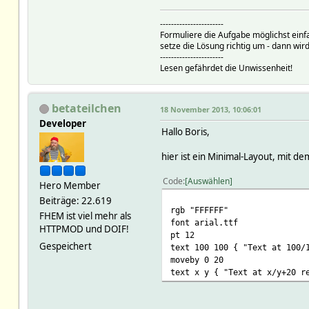
-----------------------
Formuliere die Aufgabe möglichst einf
setze die Lösung richtig um - dann wird
-----------------------
Lesen gefährdet die Unwissenheit!
betateilchen
18 November 2013, 10:06:01
Developer
Hallo Boris,
hier ist ein Minimal-Layout, mit d
Code
Auswählen
Hero Member
Beiträge: 22.619
rgb "FFFFFF"
FHEM ist viel mehr als
font arial.ttf
HTTPMOD und DOIF!
pt 12
Gespeichert
text 100 100 { "Text at 100/
moveby 0 20
text x y { "Text at x/y+20 r