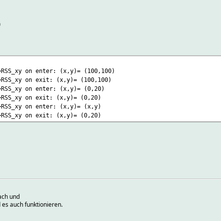
)
>RSS_xy on enter: (x,y)= (100,100)
>RSS_xy on exit: (x,y)= (100,100)
>RSS_xy on enter: (x,y)= (0,20)
>RSS_xy on exit: (x,y)= (0,20)
>RSS_xy on enter: (x,y)= (x,y)
>RSS_xy on exit: (x,y)= (0,20)
ach und
 es auch funktionieren.