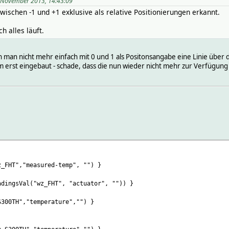
17 November 2013, 14:43:09
schen -1 und +1 exklusive als relative Positionierungen erkannt.
h alles läuft.
 man nicht mehr einfach mit 0 und 1 als Positonsangabe eine Linie über
 erst eingebaut - schade, dass die nun wieder nicht mehr zur Verfügung 
z_FHT","measured-temp", "") }
adingsVal("wz_FHT", "actuator", "")) }
S300TH","temperature","") }