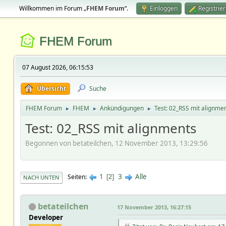
Willkommen im Forum „
FHEM Forum
“.
Einloggen
Registrie
FHEM Forum
07 August 2026, 06:15:53
Übersicht
Suche
FHEM Forum
FHEM
Ankündigungen
Test: 02_RSS mit alignme
►
►
►
Test: 02_RSS mit alignments
Begonnen von betateilchen, 12 November 2013, 13:29:56
1
3
Alle
Seiten
2
NACH UNTEN
betateilchen
17 November 2013, 16:27:15
Developer