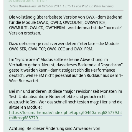
20 Oktober 2017, 13:11:14
Letzte Bearbeitung
: 20 Oktober 2017, 13:15:19 von Prof. Dr. Peter Henning
Die vollständig überarbeitete Version von OWX - dem Backend
für die Module OWAD, OWID, OWCOUNT, OWSWITCH,
OWMULTI, OWLCD, OWTHERM - wird demnächst die "normale"
Version ersetzen.
Dazu gehören - je nach verwendetem Interface - die Module
OWX_SER, OWX_TCP, OWX_CCC und OWX_FRM.
Im "synchronen" Modus sollte es keine Abweichung im
Verhalten geben. Neu ist, dass dieses Backend auf "asynchron"
gestellt werden kann - damit steigert sich die Performance
deutlich, weil FHEM nicht jedesmal auf den Rücklauf aus dem 1-
Wire Bus wartet.
Bei mir und anderen ist diese "major revision" seit Monaten im
Test. Unbeabsichtigte Nebeneffekte sind jedoch nicht
auszuschließen. Wer das schnell noch testen mag: Hier sind die
aktuellen Module:
https://forum.fhem.de/index.php/topic,60460.msg685779.ht
ml#msg685779.
Achtung: Bei dieser Änderung sind Anwender von