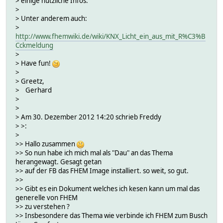
> einige nützliche Infos.
>
> Unter anderem auch:
>
http://www.fhemwiki.de/wiki/KNX_Licht_ein_aus_mit_R%C3%B
Cckmeldung
>
> Have fun!
>
> Greetz,
> Gerhard
>
>
> Am 30. Dezember 2012 14:20 schrieb Freddy
> >:
>
>> Hallo zusammen
>> So nun habe ich mich mal als "Dau" an das Thema
herangewagt. Gesagt getan
>> auf der FB das FHEM Image installiert. so weit, so gut.
>>
>> Gibt es ein Dokument welches ich kesen kann um mal das
generelle von FHEM
>> zu verstehen ?
>> Insbesondere das Thema wie verbinde ich FHEM zum Busch