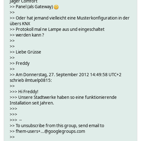
Jäger Comfort
>> Panel (als Gateway)
>>
>> Oder hat jemand vielleicht eine Musterkonfiguration in der
übers KNX
>> Protokoll mal ne Lampe aus und eingeschaltet
>> werden kann ?
>>
>>
>> Liebe Grüsse
>>
>> Freddy
>>
>> Am Donnerstag, 27. September 2012 14:49:58 UTC+2
schrieb ilmtuelp0815:
>>
>>> Hi Freddy!
>>> Unsere Stadtwerke haben so eine funktionierende
Installation seit Jahren.
>>>
>>>
>>> --
>> To unsubscribe from this group, send email to
>> fhem-users+...@googlegroups.com
>>