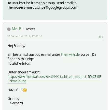
To unsubscribe from this group, send email to
fhem-users+unsubscribe@googlegroups.com
Mr. P
Tester
30 Dezember 2012, 17:40:10
#3
Hej Freddy,
am besten schaust du einmal unter
fhemwiki.de
vorbei. Da
finden sich einige
nützliche Infos.
Unter anderem auch:
http://www.fhemwiki.de/wiki/KNX_Licht_ein_aus_mit_R%C3%B
Cckmeldung
Have fun!
Greetz,
Gerhard