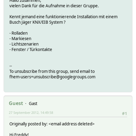
Hallo zusammen,
vielen Dank für die Aufnahme in dieser Gruppe.
Kennt jemand eine funktionierende Installation mit einem
Busch Jäger KNX/EIB System ?
- Rolladen
- Markiesen
- Lichtszenarien
- Fenster / Türkontakte
--
To unsubscribe from this group, send email to
fhem-users+unsubscribe@googlegroups.com
Guest
Gast
27 September 2012, 14:49:58
#1
Originally posted by: <email address deleted>
Hi Freddy!