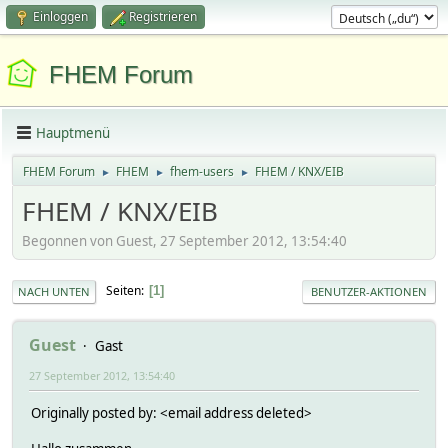
Einloggen
Registrieren
FHEM Forum
Hauptmenü
FHEM Forum
FHEM
fhem-users
FHEM / KNX/EIB
►
►
►
FHEM / KNX/EIB
Begonnen von Guest, 27 September 2012, 13:54:40
Seiten
1
NACH UNTEN
BENUTZER-AKTIONEN
Guest
Gast
27 September 2012, 13:54:40
Originally posted by: <email address deleted>