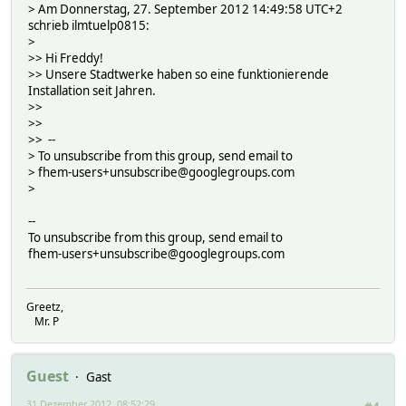
> Am Donnerstag, 27. September 2012 14:49:58 UTC+2
schrieb ilmtuelp0815:
>
>> Hi Freddy!
>> Unsere Stadtwerke haben so eine funktionierende
Installation seit Jahren.
>>
>>
>> --
> To unsubscribe from this group, send email to
> fhem-users+unsubscribe@googlegroups.com
>
--
To unsubscribe from this group, send email to
fhem-users+unsubscribe@googlegroups.com
Greetz,
Mr. P
Guest
Gast
31 Dezember 2012, 08:52:29