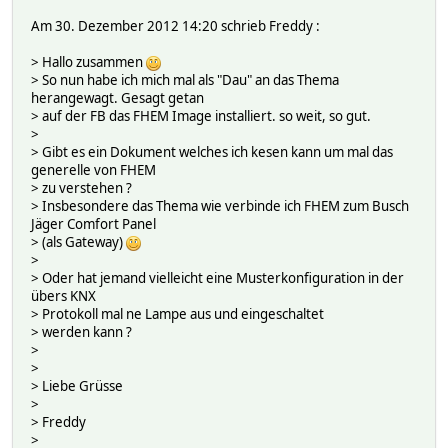
Am 30. Dezember 2012 14:20 schrieb Freddy
:
> Hallo zusammen
> So nun habe ich mich mal als "Dau" an das Thema
herangewagt. Gesagt getan
> auf der FB das FHEM Image installiert. so weit, so gut.
>
> Gibt es ein Dokument welches ich kesen kann um mal das
generelle von FHEM
> zu verstehen ?
> Insbesondere das Thema wie verbinde ich FHEM zum Busch
Jäger Comfort Panel
> (als Gateway)
>
> Oder hat jemand vielleicht eine Musterkonfiguration in der
übers KNX
> Protokoll mal ne Lampe aus und eingeschaltet
> werden kann ?
>
>
> Liebe Grüsse
>
> Freddy
>