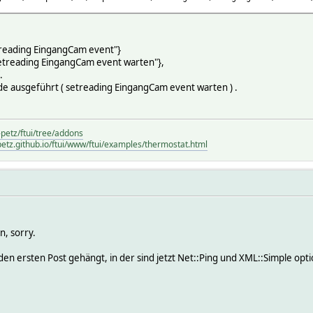
ereading EingangCam event"}
etreading EingangCam event warten"},
.
e ausgeführt ( setreading EingangCam event warten ) .
-petz/ftui/tree/addons
petz.github.io/ftui/www/ftui/examples/thermostat.html
n, sorry.
den ersten Post gehängt, in der sind jetzt Net::Ping und XML::Simple opti