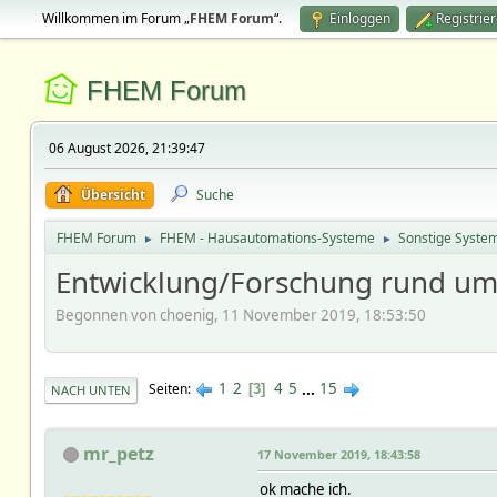
Willkommen im Forum „
FHEM Forum
“.
Einloggen
Registrie
FHEM Forum
06 August 2026, 21:39:47
Übersicht
Suche
FHEM Forum
FHEM - Hausautomations-Systeme
Sonstige Syste
►
►
Entwicklung/Forschung rund um 
Begonnen von choenig, 11 November 2019, 18:53:50
1
2
4
5
...
15
Seiten
3
NACH UNTEN
mr_petz
17 November 2019, 18:43:58
ok mache ich.