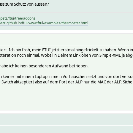
uss zum Schutz von aussen?
-petz/ftui/tree/addons
petz.github.io/ftui/www/ftui/examples/thermostat.html
iert. Ich bin froh, mein FTUI jetzt erstmal hingefrickelt zu haben. Wenn 
Opteration noch einmal. Wobei in Deinem Link oben von Simple-XML ja ab
 habe ich keinen besonderen Aufwand betrieben.
h keiner mit einem Laptop in mein Vorhäuschen setzt und von dort vers
er Switch aktzeptiert also auf dem Port der ALP nur die MAC der ALP. Siche