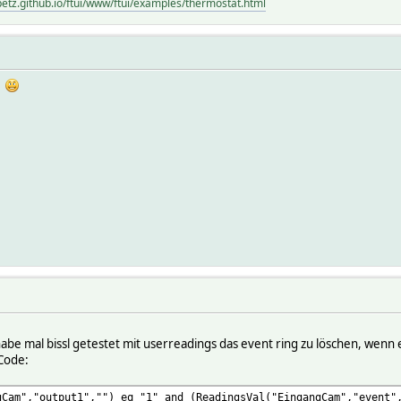
petz.github.io/ftui/www/ftui/examples/thermostat.html
.
abe mal bissl getestet mit userreadings das event ring zu löschen, wenn e
 Code:
gCam","output1","") eq "1" and (ReadingsVal("EingangCam","event"