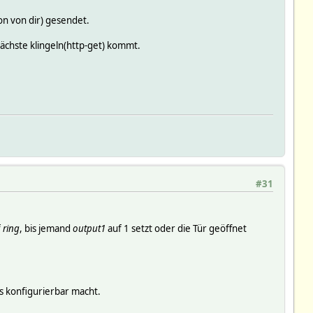
on von dir) gesendet.
 nächste klingeln(http-get) kommt.
#31
f
ring
, bis jemand
output1
auf 1 setzt oder die Tür geöffnet
s konfigurierbar macht.