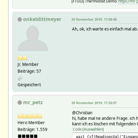
[FTUI3] Thermostat Demo:
https://mr-
onkeldittmeyer
20 November 2019, 17:08:48
Ah, ok, ich warte es einfach mal ab
Jr. Member
Beiträge: 57
Gespeichert
mr_petz
20 November 2019, 17:20:07
@Christian
hi, habe mal ne andere Frage. ich h
Hero Member
kann ich es löschen mit folgenden
Beiträge: 1.559
Code
Auswählen
⬛⬛⬛⬛⬛
wait {if(ReadingsVal("Eingan