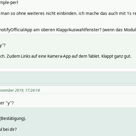
imple-perl
 man so ohne weiteres nicht einbinden. ich mache das auch mit 1s re
notifyOfficialApp am oberen Klapp/Auswahlfenster? (wenn das Modul b
y"?
auch. Zudem Links auf eine Kamera-App auf dem Tablet. Klappt ganz gut.
November 2019, 17:24:18
er "y"?
 (Bestätigung).
 bei dir?