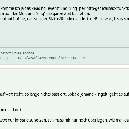
komme ich ja das Reading "event" und "ring" per http-get (callback funkti
en auf der Meldung "ring" die ganze Zeit bestehen.
output1 öffne, das sich der Status/Reading ändert in zBsp.: wait, bis das
-petz/ftui/tree/addons
petz.github.io/ftui/www/ftui/examples/thermostat.html
auf
wait
steht, so lange nichts passiert. Sobald jemand klingelt, geht es au
lidiert damit.
wait
nur im
state
zu setzen. Ich muss mir nur noch überlegen, wie man da