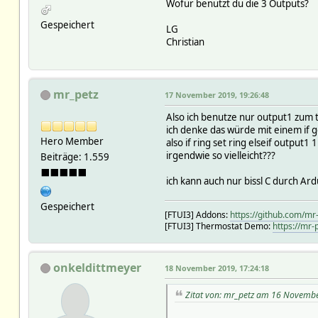
Wofür benutzt du die 3 Outputs?
Gespeichert
LG
Christian
mr_petz
17 November 2019, 19:26:48
Also ich benutze nur output1 zum t
ich denke das würde mit einem if 
Hero Member
also if ring set ring elseif output1
irgendwie so vielleicht???
Beiträge: 1.559
⬛⬛⬛⬛⬛
ich kann auch nur bissl C durch Ar
Gespeichert
[FTUI3] Addons:
https://github.com/mr
[FTUI3] Thermostat Demo:
https://mr-
onkeldittmeyer
18 November 2019, 17:24:18
Zitat von: mr_petz am 16 Novembe