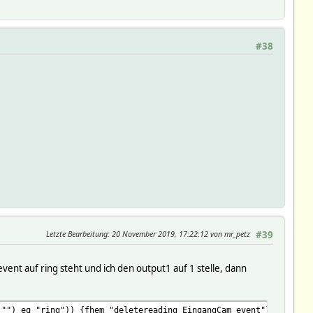
#38
Letzte Bearbeitung
: 20 November 2019, 17:22:12 von mr_petz
#39
vent auf ring steht und ich den output1 auf 1 stelle, dann
,"") eq "ring")) {fhem "deletereading EingangCam event"}}