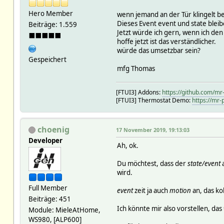
Hero Member
wenn jemand an der Tür klingelt be
Dieses Event event und state bleib
Beiträge: 1.559
Jetzt würde ich gern, wenn ich den 
⬛⬛⬛⬛⬛
hoffe jetzt ist das verständlicher.
würde das umsetzbar sein?
Gespeichert
mfg Thomas
[FTUI3] Addons:
https://github.com/mr
[FTUI3] Thermostat Demo:
https://mr-
choenig
17 November 2019, 19:13:03
Developer
Ah, ok.
Du möchtest, dass der
state/event
wird.
Full Member
event
zeit ja auch
motion
an, das kol
Beiträge: 451
Ich könnte mir also vorstellen, das
Module: MieleAtHome,
WS980, [ALP600]