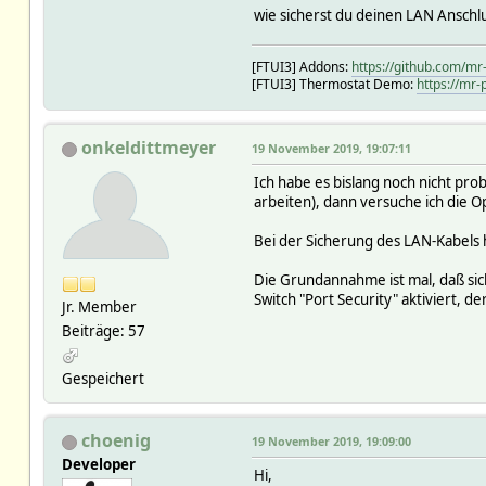
wie sicherst du deinen LAN Anschl
[FTUI3] Addons:
https://github.com/mr
[FTUI3] Thermostat Demo:
https://mr-
onkeldittmeyer
19 November 2019, 19:07:11
Ich habe es bislang noch nicht prob
arbeiten), dann versuche ich die 
Bei der Sicherung des LAN-Kabels
Die Grundannahme ist mal, daß sic
Switch "Port Security" aktiviert, d
Jr. Member
Beiträge: 57
Gespeichert
choenig
19 November 2019, 19:09:00
Developer
Hi,