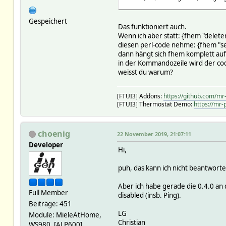
Gespeichert
Das funktioniert auch.
Wenn ich aber statt: {fhem "delet
diesen perl-code nehme: {fhem "s
dann hängt sich fhem komplett auf
in der Kommandozeile wird der cod
weisst du warum?
[FTUI3] Addons:
https://github.com/mr
[FTUI3] Thermostat Demo:
https://mr-
choenig
22 November 2019, 21:07:11
Developer
Hi,
puh, das kann ich nicht beantworte
Aber ich habe gerade die 0.4.0 an 
Full Member
disabled (insb. Ping).
Beiträge: 451
LG
Module: MieleAtHome,
Christian
WS980, [ALP600]