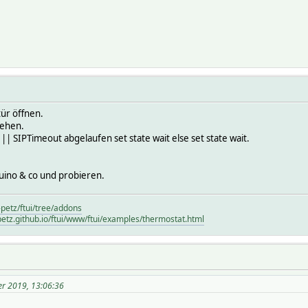
ür öffnen.
gehen.
 1 || SIPTimeout abgelaufen set state wait else set state wait.
duino & co und probieren.
-petz/ftui/tree/addons
petz.github.io/ftui/www/ftui/examples/thermostat.html
r 2019, 13:06:36