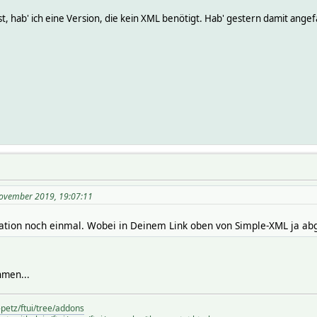
 hab' ich eine Version, die kein XML benötigt. Hab' gestern damit angefa
November 2019, 19:07:11
eration noch einmal. Wobei in Deinem Link oben von Simple-XML ja a
ehmen...
-petz/ftui/tree/addons