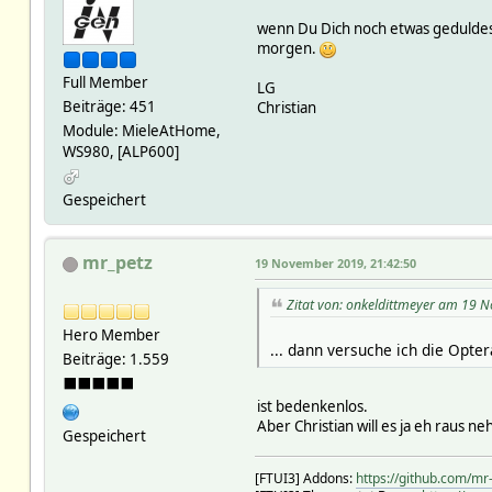
wenn Du Dich noch etwas geduldest,
morgen.
Full Member
LG
Beiträge: 451
Christian
Module: MieleAtHome,
WS980, [ALP600]
Gespeichert
mr_petz
19 November 2019, 21:42:50
Zitat von: onkeldittmeyer am 19 
Hero Member
... dann versuche ich die Opt
Beiträge: 1.559
⬛⬛⬛⬛⬛
ist bedenkenlos.
Aber Christian will es ja eh raus n
Gespeichert
[FTUI3] Addons:
https://github.com/mr