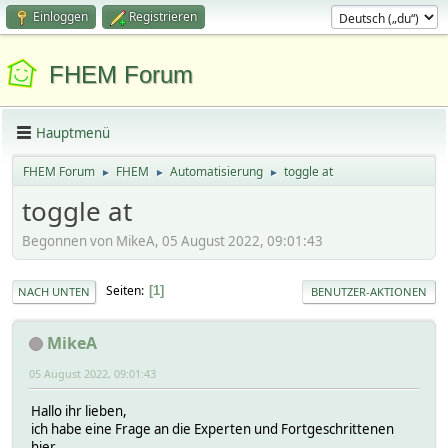
Einloggen
Registrieren
FHEM Forum
Hauptmenü
FHEM Forum
FHEM
Automatisierung
toggle at
►
►
►
toggle at
Begonnen von MikeA, 05 August 2022, 09:01:43
Seiten
1
NACH UNTEN
BENUTZER-AKTIONEN
MikeA
05 August 2022, 09:01:43
Hallo ihr lieben,
ich habe eine Frage an die Experten und Fortgeschrittenen
hier.