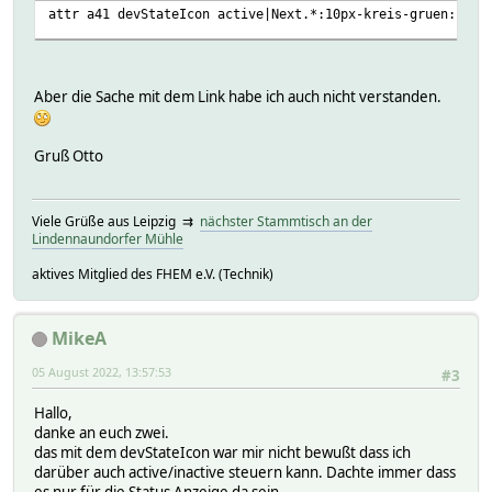
attr a41 devStateIcon active|Next.*:10px-kreis-gruen:inac
Aber die Sache mit dem Link habe ich auch nicht verstanden.
Gruß Otto
Viele Grüße aus Leipzig ⇉
nächster Stammtisch an der
Lindennaundorfer Mühle
aktives Mitglied des FHEM e.V. (Technik)
MikeA
05 August 2022, 13:57:53
#3
Hallo,
danke an euch zwei.
das mit dem devStateIcon war mir nicht bewußt dass ich
darüber auch active/inactive steuern kann. Dachte immer dass