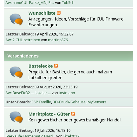
Aw: nanoCUL Parse_MN, Er...
von
TobSch
Wunschliste
Anregungen, Ideen, Vorschläge für CUL-Firmware
Erweiterungen.
Letzter Beitrag:
19 April 2026, 19:32:07
Aw: 2 CUL betreiben
von
martinp876
Verschiedenes
Bastelecke
Projekte für Bastler, die gerne auch mal zum
Lötkolben greifen.
Letzter Beitrag:
09 August 2026, 22:23:19
Aw: BoseFix32 — lokaler ...
von
tostmann
Unter-Boards
ESP Familie
3D-Druck/Gehäuse
MySensors
Marktplatz - Güter
Kein gewerblicher oder gewerbsmäßiger Handel.
Letzter Beitrag:
19 Juli 2026, 16:18:16
[Verkaufe]Homematic Hard...
von
Fixel2012