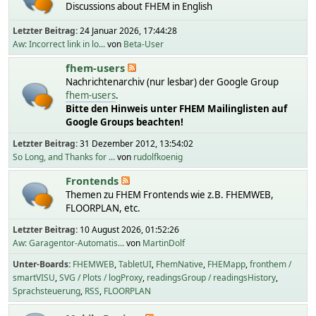
Discussions about FHEM in English
Letzter Beitrag:
24 Januar 2026, 17:44:28
Aw: Incorrect link in lo...
von
Beta-User
fhem-users
Nachrichtenarchiv (nur lesbar) der Google Group
fhem-users
.
Bitte den Hinweis unter FHEM Mailinglisten auf
Google Groups beachten!
Letzter Beitrag:
31 Dezember 2012, 13:54:02
So Long, and Thanks for ...
von
rudolfkoenig
Frontends
Themen zu FHEM Frontends wie z.B. FHEMWEB,
FLOORPLAN, etc.
Letzter Beitrag:
10 August 2026, 01:52:26
Aw: Garagentor-Automatis...
von
MartinDolf
Unter-Boards
FHEMWEB
TabletUI
FhemNative
FHEMapp
fronthem /
smartVISU
SVG / Plots / logProxy
readingsGroup / readingsHistory
Sprachsteuerung
RSS
FLOORPLAN