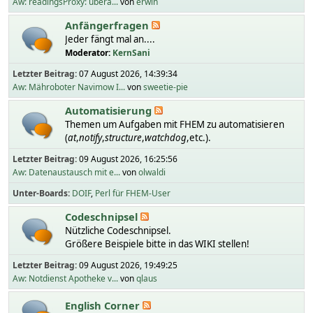
Aw: readingsProxy: übera...
von
erwin
Anfängerfragen
Jeder fängt mal an....
Moderator:
KernSani
Letzter Beitrag:
07 August 2026, 14:39:34
Aw: Mähroboter Navimow I...
von
sweetie-pie
Automatisierung
Themen um Aufgaben mit FHEM zu automatisieren
(
at
,
notify
,
structure
,
watchdog
,etc.).
Letzter Beitrag:
09 August 2026, 16:25:56
Aw: Datenaustausch mit e...
von
olwaldi
Unter-Boards
DOIF
Perl für FHEM-User
Codeschnipsel
Nützliche Codeschnipsel.
Größere Beispiele bitte in das WIKI stellen!
Letzter Beitrag:
09 August 2026, 19:49:25
Aw: Notdienst Apotheke v...
von
qlaus
English Corner