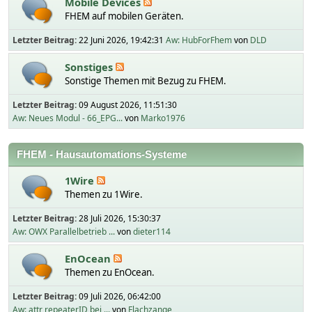
Mobile Devices
FHEM auf mobilen Geräten.
Letzter Beitrag:
22 Juni 2026, 19:42:31
Aw: HubForFhem
von
DLD
Sonstiges
Sonstige Themen mit Bezug zu FHEM.
Letzter Beitrag:
09 August 2026, 11:51:30
Aw: Neues Modul - 66_EPG...
von
Marko1976
FHEM - Hausautomations-Systeme
1Wire
Themen zu 1Wire.
Letzter Beitrag:
28 Juli 2026, 15:30:37
Aw: OWX Parallelbetrieb ...
von
dieter114
EnOcean
Themen zu EnOcean.
Letzter Beitrag:
09 Juli 2026, 06:42:00
Aw: attr repeaterID bei ...
von
Flachzange