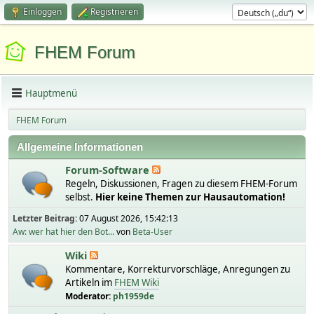
Einloggen
Registrieren
FHEM Forum
Hauptmenü
FHEM Forum
Allgemeine Informationen
Forum-Software
Regeln, Diskussionen, Fragen zu diesem FHEM-Forum
selbst.
Hier keine Themen zur Hausautomation!
Letzter Beitrag:
07 August 2026, 15:42:13
Aw: wer hat hier den Bot...
von
Beta-User
Wiki
Kommentare, Korrekturvorschläge, Anregungen zu
Artikeln im
FHEM Wiki
Moderator:
ph1959de