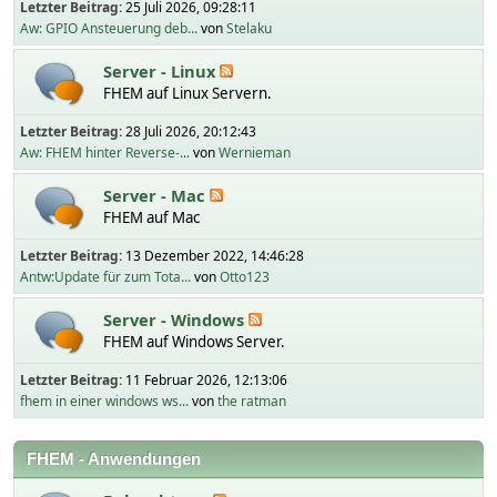
Letzter Beitrag:
25 Juli 2026, 09:28:11
Aw: GPIO Ansteuerung deb...
von
Stelaku
Server - Linux
FHEM auf Linux Servern.
Letzter Beitrag:
28 Juli 2026, 20:12:43
Aw: FHEM hinter Reverse-...
von
Wernieman
Server - Mac
FHEM auf Mac
Letzter Beitrag:
13 Dezember 2022, 14:46:28
Antw:Update für zum Tota...
von
Otto123
Server - Windows
FHEM auf Windows Server.
Letzter Beitrag:
11 Februar 2026, 12:13:06
fhem in einer windows ws...
von
the ratman
FHEM - Anwendungen