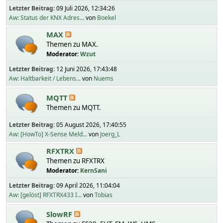
Letzter Beitrag:
09 Juli 2026, 12:34:26
Aw: Status der KNX Adres...
von
Boekel
MAX
Themen zu MAX.
Moderator:
Wzut
Letzter Beitrag:
12 Juni 2026, 17:43:48
Aw: Haltbarkeit / Lebens...
von
Nuems
MQTT
Themen zu MQTT.
Letzter Beitrag:
05 August 2026, 17:40:55
Aw: [HowTo] X-Sense Meld...
von
Joerg_L
RFXTRX
Themen zu RFXTRX
Moderator:
KernSani
Letzter Beitrag:
09 April 2026, 11:04:04
Aw: [gelöst] RFXTRX433 I...
von
Tobias
SlowRF