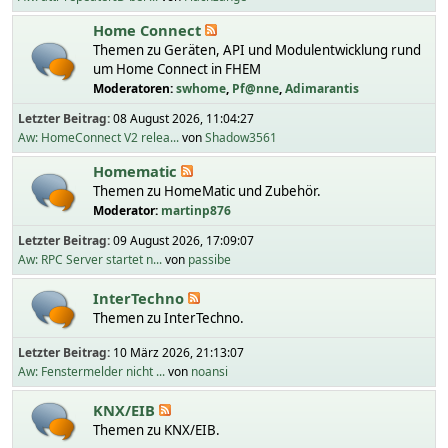
Home Connect
Themen zu Geräten, API und Modulentwicklung rund
um Home Connect in FHEM
Moderatoren:
swhome
,
Pf@nne
,
Adimarantis
Letzter Beitrag:
08 August 2026, 11:04:27
Aw: HomeConnect V2 relea...
von
Shadow3561
Homematic
Themen zu HomeMatic und Zubehör.
Moderator:
martinp876
Letzter Beitrag:
09 August 2026, 17:09:07
Aw: RPC Server startet n...
von
passibe
InterTechno
Themen zu InterTechno.
Letzter Beitrag:
10 März 2026, 21:13:07
Aw: Fenstermelder nicht ...
von
noansi
KNX/EIB
Themen zu KNX/EIB.