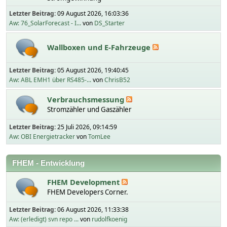
Letzter Beitrag:
09 August 2026, 16:03:36
Aw: 76_SolarForecast - I...
von
DS_Starter
Wallboxen und E-Fahrzeuge
Letzter Beitrag:
05 August 2026, 19:40:45
Aw: ABL EMH1 über RS485-...
von
ChrisB52
Verbrauchsmessung
Stromzähler und Gaszähler
Letzter Beitrag:
25 Juli 2026, 09:14:59
Aw: OBI Energietracker
von
TomLee
FHEM - Entwicklung
FHEM Development
FHEM Developers Corner.
Letzter Beitrag:
06 August 2026, 11:33:38
Aw: (erledigt) svn repo ...
von
rudolfkoenig