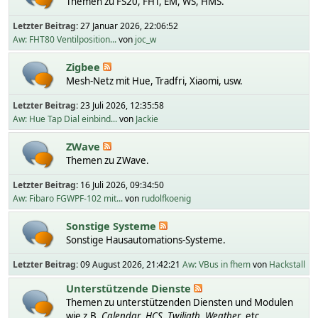
Themen zu FS20, FHT, EM, WS, HMS.
Letzter Beitrag:
27 Januar 2026, 22:06:52
Aw: FHT80 Ventilposition...
von
joc_w
Zigbee
Mesh-Netz mit Hue, Tradfri, Xiaomi, usw.
Letzter Beitrag:
23 Juli 2026, 12:35:58
Aw: Hue Tap Dial einbind...
von
Jackie
ZWave
Themen zu ZWave.
Letzter Beitrag:
16 Juli 2026, 09:34:50
Aw: Fibaro FGWPF-102 mit...
von
rudolfkoenig
Sonstige Systeme
Sonstige Hausautomations-Systeme.
Letzter Beitrag:
09 August 2026, 21:42:21
Aw: VBus in fhem
von
Hackstall
Unterstützende Dienste
Themen zu unterstützenden Diensten und Modulen
wie z.B.
Calendar
,
HCS
,
Twiligth
,
Weather
, etc.