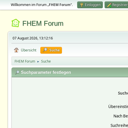
Willkommen im Forum „
FHEM Forum
“.
Einloggen
Registrie
FHEM Forum
07 August 2026, 13:12:16
Übersicht
Suche
FHEM Forum
Suche
►
Suchparameter festlegen
Such
Übereinst
Nach Be
Suchreihe