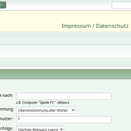
ren
Impressum / Datenschutz
e nach:
z.B.
Computer "Spiele PC" -Absturz
immung:
nutzer:
nfolge: