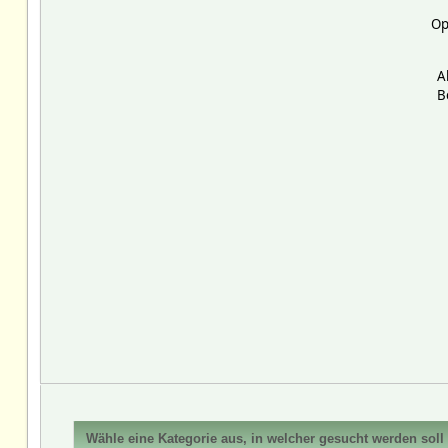
Op
A
B
Wähle eine Kategorie aus, in welcher gesucht werden soll