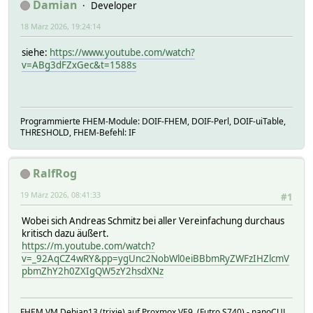
Damian
Developer
18 März 2026, 19:24:14
siehe:
https://www.youtube.com/watch?
v=ABg3dFZxGec&t=1588s
Programmierte FHEM-Module: DOIF-FHEM, DOIF-Perl, DOIF-uiTable,
THRESHOLD, FHEM-Befehl: IF
RalfRog
19 März 2026, 08:41:33
#1
Wobei sich Andreas Schmitz bei aller Vereinfachung durchaus
kritisch dazu äußert.
https://m.youtube.com/watch?
v=_92AqCZ4wRY&pp=ygUnc2NobWl0eiBBbmRyZWFzIHZlcmV
pbmZhY2h0ZXIgQW5zY2hsdXNz
FHEM VM Debian13 (trixie) auf Proxmox VE9 (Futro S740) - nanoCUL,