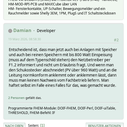
HM-MOD-RPI-PCB und MAX!Cube über LAN
HM- Fensterkontakte, UP-Schalter, Bewegungsmelder und ein
Rauchmelder sowie Shelly 3EM, 1PM, PlugS und IT Schaltsteckdosen
Damian
Developer
19 März 2026, 08:58:30
#2
Entscheidend ist, dass man jetzt auch bei Anlagen mit Speicher
und auch bei reinen Speichern mit bis 800 Watt Einspeisung
(muss auf dem Typenschild stehen) den Netzbetreiber per
F1.2 informiert und nicht um Erlaubnis fragt. Und wenn man
den Schukostecker abschneidet (PV über 960 Watt) und an die
Leitung normkonform anklemmt oder anklemmen lässt, dann
muss man keinen Nachweis vom Fachbetrieb liefern. Man
haftet selbst im Falle eines Falles für das, was gemacht wurde.
2 Personen
gefällt das.
Programmierte FHEM-Module: DOIF-FHEM, DOIF-Perl, DOIF-uiTable,
THRESHOLD, FHEM-Befehl: IF
Seiten
1
NACH OBEN
BENUTZER-AKTIONEN