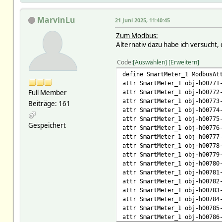
Victron_MQTT2_Client:N/c0619
Victron_MQTT2_Client:N/c0619
MarvinLu
21 Juni 2025, 11:40:45
Victron_MQTT2_Client:N/c0619
Victron_MQTT2_Client:N/c0619
Zum Modbus:
Victron_MQTT2_Client:N/c0619
Alternativ dazu habe ich versucht
Victron_MQTT2_Client:N/c0619
Victron_MQTT2_Client:N/c0619
Code
Auswählen
Erweitern
Victron_MQTT2_Client:N/c0619
define SmartMeter_1 ModbusAt
Victron_MQTT2_Client:N/c0619
attr SmartMeter_1 obj-h00771
Victron_MQTT2_Client:N/c0619
Full Member
attr SmartMeter_1 obj-h00772
Victron_MQTT2_Client:N/c0619
attr SmartMeter_1 obj-h00773
Beiträge: 161
Victron_MQTT2_Client:N/c0619
attr SmartMeter_1 obj-h00774
Victron_MQTT2_Client:N/c0619
attr SmartMeter_1 obj-h00775
Victron_MQTT2_Client:N/c0619
Gespeichert
attr SmartMeter_1 obj-h00776
Victron_MQTT2_Client:N/c0619
attr SmartMeter_1 obj-h00777
Victron_MQTT2_Client:N/c0619
attr SmartMeter_1 obj-h00778
Victron_MQTT2_Client:N/c0619
attr SmartMeter_1 obj-h00779
Victron_MQTT2_Client:N/c0619
attr SmartMeter_1 obj-h00780
Victron_MQTT2_Client:N/c0619
attr SmartMeter_1 obj-h00781
Victron_MQTT2_Client:N/c0619
attr SmartMeter_1 obj-h00782
Victron_MQTT2_Client:N/c0619
attr SmartMeter_1 obj-h00783
Victron_MQTT2_Client:N/c0619
attr SmartMeter_1 obj-h00784
Victron_MQTT2_Client:N/c0619
attr SmartMeter_1 obj-h00785
Victron_MQTT2_Client:N/c0619
attr SmartMeter_1 obj-h00786
Victron_MQTT2_Client:N/c0619