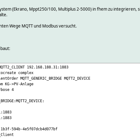
System (Ekrano, Mppt250/100, Multiplus 2-5000) in fhem zu integrieren, so
lte.
annten Wege MQTT und Modbus versucht.
ebaut:
MQTT2_CLIENT 192.168.188.31:1883
tocreate complex
ientOrder MQTT_GENERIC_BRIDGE MQTT2_DEVICE
om KG->PV-Anlage
rbose 4
RIDGE:MQTT2_DEVICE:
1883
:1883
f-594b-4e5f07dcb4d077bf
lient