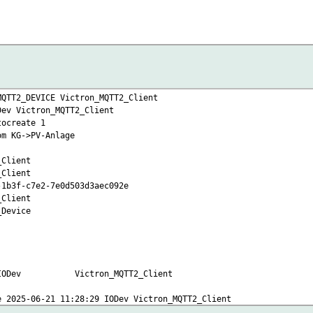
Client
6772
MQTT2_DEVICE Victron_MQTT2_Client
Dev Victron_MQTT2_Client
tocreate 1
om KG->PV-Anlage
^.
lient
lient
50 state opened
f-c7e2-7e0d503d3aec092e
Client
t opened
evice
t 2025-06-21 11:18:50 state opened
 IODev Victron_MQTT2_Client
e 2025-06-21 11:28:29 IODev Victron_MQTT2_Client