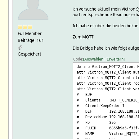
ich versuche aktuell mein Victron 
auch entsprechende Readings erha
Ich habe es über die beiden bek
Full Member
Zum MQTT
Beiträge: 161
Die Bridge habe ich wie folgt aufg
Gespeichert
Code
Auswählen
Erweitern
define Victron_MQTT2_Client 
attr Victron_MQTT2_Client au
attr Victron_MQTT2_Client cl
attr Victron_MQTT2_Client ro
attr Victron_MQTT2_Client ve
# BUF
# Clients :MQTT_GENERIC_B
# ClientsKeepOrder 1
# DEF 192.168.188.31:
# DeviceName 192.168.188.31
# FD 395
# FUUID 6855b9a5-f33f-1b3
# NAME Victron_MQTT2_C