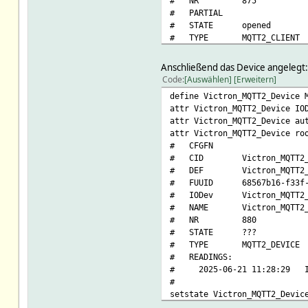
# NR 875
# PARTIAL
# STATE opened
# TYPE MQTT2_CLIENT
# WBCallback
# clientId Victron_MQTT2_
Anschließend das Device angelegt:
# eventCount 1
Code
Auswählen
Erweitern
# lastMsgTime 1750498100.8
define Victron_MQTT2_Device 
# nextOpenDelay 10
attr Victron_MQTT2_Device IO
# nrConnects 5
attr Victron_MQTT2_Device au
# MatchList:
attr Victron_MQTT2_Device ro
# 1:MQTT_GENERIC_BRIDGE 
# CFGFN
# 2:MQTT2_DEVICE ^.
# CID Victron_MQTT2_C
# READINGS:
# DEF Victron_MQTT2_C
# 2025-06-21 11:18:
# FUUID 68567b16-f33f-1b3
#
# IODev Victron_MQTT2_
setstate Victron_MQTT2_Clien
# NAME Victron_MQTT2_D
setstate Victron_MQTT2_Clien
# NR 880
# STATE ???
# TYPE MQTT2_DEVICE
# READINGS:
# 2025-06-21 11:28:29
#
setstate Victron_MQTT2_Devic