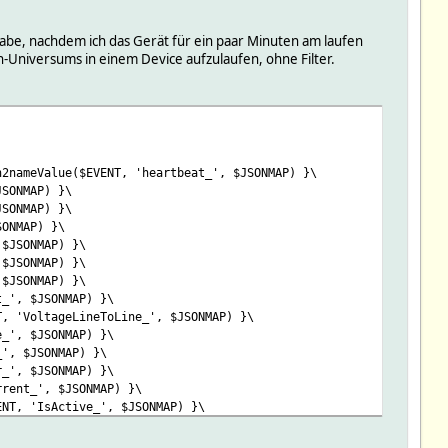
be, nachdem ich das Gerät für ein paar Minuten am laufen
n-Universums in einem Device aufzulaufen, ohne Filter.
n2nameValue($EVENT, 'heartbeat_', $JSONMAP) }\
JSONMAP) }\
JSONMAP) }\
SONMAP) }\
 $JSONMAP) }\
 $JSONMAP) }\
 $JSONMAP) }\
t_', $JSONMAP) }\
T, 'VoltageLineToLine_', $JSONMAP) }\
e_', $JSONMAP) }\
_', $JSONMAP) }\
r_', $JSONMAP) }\
rrent_', $JSONMAP) }\
ENT, 'IsActive_', $JSONMAP) }\
EVENT, 'ServiceName_', $JSONMAP) }\
, 'UnitId_', $JSONMAP) }\