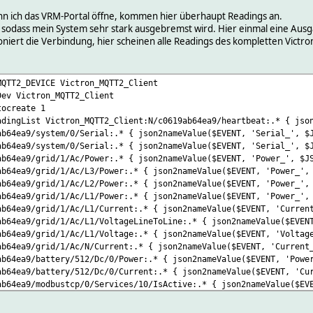
wenn ich das VRM-Portal öffne, kommen hier überhaupt Readings an.
odass mein System sehr stark ausgebremst wird. Hier einmal eine Ausga
oniert die Verbindung, hier scheinen alle Readings des kompletten Victro
MQTT2_DEVICE Victron_MQTT2_Client
Dev Victron_MQTT2_Client
tocreate 1
adingList Victron_MQTT2_Client:N/c0619ab64ea9/heartbeat:.* { jso
ab64ea9/system/0/Serial:.* { json2nameValue($EVENT, 'Serial_', $
ab64ea9/system/0/Serial:.* { json2nameValue($EVENT, 'Serial_', $
ab64ea9/grid/1/Ac/Power:.* { json2nameValue($EVENT, 'Power_', $J
ab64ea9/grid/1/Ac/L3/Power:.* { json2nameValue($EVENT, 'Power_',
ab64ea9/grid/1/Ac/L2/Power:.* { json2nameValue($EVENT, 'Power_',
ab64ea9/grid/1/Ac/L1/Power:.* { json2nameValue($EVENT, 'Power_',
ab64ea9/grid/1/Ac/L1/Current:.* { json2nameValue($EVENT, 'Curren
ab64ea9/grid/1/Ac/L1/VoltageLineToLine:.* { json2nameValue($EVEN
ab64ea9/grid/1/Ac/L1/Voltage:.* { json2nameValue($EVENT, 'Voltag
ab64ea9/grid/1/Ac/N/Current:.* { json2nameValue($EVENT, 'Current
ab64ea9/battery/512/Dc/0/Power:.* { json2nameValue($EVENT, 'Powe
ab64ea9/battery/512/Dc/0/Current:.* { json2nameValue($EVENT, 'Cu
ab64ea9/modbustcp/0/Services/10/IsActive:.* { json2nameValue($EV
ab64ea9/modbustcp/0/Services/9/ServiceName:.* { json2nameValue($
ab64ea9/modbustcp/0/Services/9/UnitId:.* { json2nameValue($EVENT