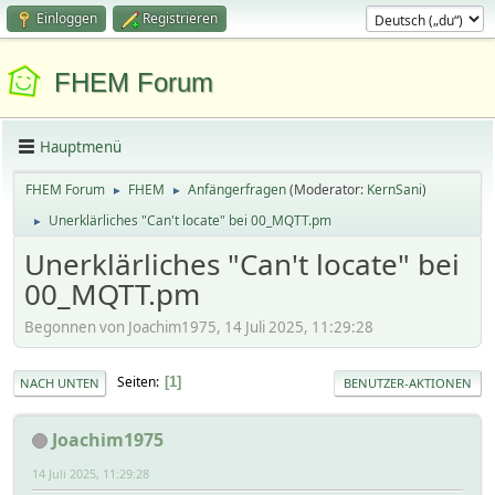
Einloggen
Registrieren
FHEM Forum
Hauptmenü
FHEM Forum
FHEM
Anfängerfragen
(Moderator:
KernSani
)
►
►
Unerklärliches "Can't locate" bei 00_MQTT.pm
►
Unerklärliches "Can't locate" bei
00_MQTT.pm
Begonnen von Joachim1975, 14 Juli 2025, 11:29:28
Seiten
1
NACH UNTEN
BENUTZER-AKTIONEN
Joachim1975
14 Juli 2025, 11:29:28