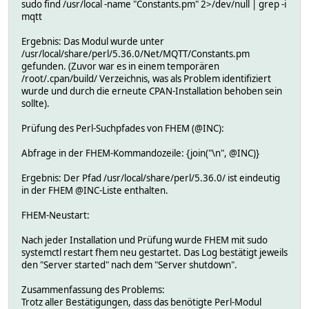
sudo find /usr/local -name "Constants.pm" 2>/dev/null | grep -i
mqtt
Ergebnis: Das Modul wurde unter
/usr/local/share/perl/5.36.0/Net/MQTT/Constants.pm
gefunden. (Zuvor war es in einem temporären
/root/.cpan/build/ Verzeichnis, was als Problem identifiziert
wurde und durch die erneute CPAN-Installation behoben sein
sollte).
Prüfung des Perl-Suchpfades von FHEM (@INC):
Abfrage in der FHEM-Kommandozeile: {join("\n", @INC)}
Ergebnis: Der Pfad /usr/local/share/perl/5.36.0/ ist eindeutig
in der FHEM @INC-Liste enthalten.
FHEM-Neustart:
Nach jeder Installation und Prüfung wurde FHEM mit sudo
systemctl restart fhem neu gestartet. Das Log bestätigt jeweils
den "Server started" nach dem "Server shutdown".
Zusammenfassung des Problems:
Trotz aller Bestätigungen, dass das benötigte Perl-Modul