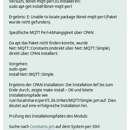
Versuch, libnet-mqtt-perl zu installieren:
sudo apt-get install libnet-mqtt-perl
Ergebnis: E: Unable to locate package libnet-mqtt-perl (Paket
wurde nicht gefunden).
Spezifische MQTT Perl-Abhängigkeit über CPAN:
Da apt das Paket nicht finden konnte, wurde
Net::MQTT::Constants (indirekt über Net::MQTT::Simple)
direkt über CPAN installiert.
Vorgehen:
sudo cpan
install Net::MQTT::Simple
Ergebnis der CPAN-Installation: Die Installation lief bis zum
Ende durch, zeigte make install -- OK und listete
Installationspfade wie
/usr/local/share/perl/5.36.0/Net/MQTT/Simple.pm auf. Dies
deutet auf eine erfolgreiche Installation hin.
Prüfung des Installationspfades des Moduls:
Suche nach
Constants.pm
auf dem System per SSH: