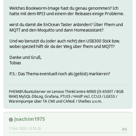
Welches Bookworm-Image hast du genau genommen? Ich
hatte mit dem RPI3 und einem der Releases einige Probleme.
wirst du damit die EnOcean Taster anbinden? Über Fhem und
MQTT and den Moquitto und dann Homeassistant?
Und wo benutzt du (oder auch nicht) den USB300 Stick bzw.
wobei speziell hilft dir da der Weg über fhem und MQTT?
Danke und Gruß,
Tobias
P.S.: Das Thema eventuell noch als (gelöst) markieren?
FHEM@UbuntuServer on Lenovo ThinkCentre M900 [i5-6500T / 8GB
RAM] MySQL-DbLog, Grafana, FTUI3 / HmIP incl. CCU3 / LGESS /
Wärempumpe über TA CMI und CANoE / Shellies u.v.m.
Joachim1975
17 Juli 2025, 13:55:26
#5