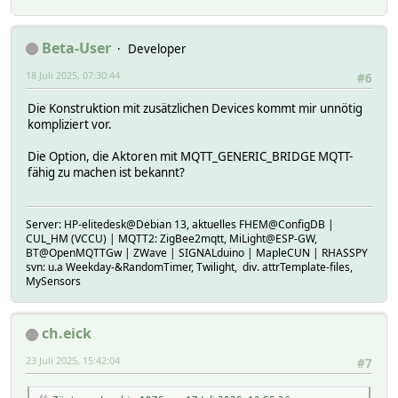
Beta-User
Developer
18 Juli 2025, 07:30:44
#6
Die Konstruktion mit zusätzlichen Devices kommt mir unnötig
kompliziert vor.
Die Option, die Aktoren mit MQTT_GENERIC_BRIDGE MQTT-
fähig zu machen ist bekannt?
Server: HP-elitedesk@Debian 13, aktuelles FHEM@ConfigDB |
CUL_HM (VCCU) | MQTT2: ZigBee2mqtt, MiLight@ESP-GW,
BT@OpenMQTTGw | ZWave | SIGNALduino | MapleCUN | RHASSPY
svn: u.a Weekday-&RandomTimer, Twilight, div. attrTemplate-files,
MySensors
ch.eick
23 Juli 2025, 15:42:04
#7