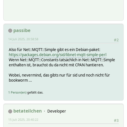
passibe
14 Juli 2025, 20:58:58
#2
Also für Net::MQTT::Simple gibt es ein Debian-paket:
https://packages.debian.org/sid/libnet-mqtt-simple-perl
Wenn Net::MQTT::Constants tatsächlich in Net::MQTT::Simple
enthalten ist, brauchst du da nicht mit CPAN hantieren.
Wobei, nevermind, das gibts nur für sid und noch nicht für
bookworm ...
1 Person(en)
gefällt das.
betateilchen
Developer
15 Juli 2025, 20:40:22
#3