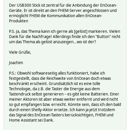
Der USB300 Stick ist zentral für die Anbindung der EnOcean-
Geräte. Er ist direkt an den FHEM-Server angeschlossen und
ermöglicht FHEM die Kommunikation allen EnOcean-
Produkten
P.S. Ja, das Thema kann ich gerne als [gelöst] markieren. Vielen
Dank für die Nachfrage! Allerdings finde ich den "Button" nicht
um das Thema als gelöst anzuzeigen...wo ist der?
Viele Grüße,
Joachim
P.S.: Obwohl softwareseitig alles funktioniert, habe ich
festgestellt, dass die Reichweite von EnOcean doch etwas
beschränkt erscheint. Grundsätzlich ist es eine tolle
Technologie, da z.B. die Taster die Energie aus dem
Tastendruck selbst generieren – es gibt keine Batterien. Einer
meiner Aktoren ist aber etwas weiter entfernt und wird nicht
so gut empfangen bzw. erreicht. Könnte sein, dass ich den bald
durch einen Shelly-Aktor ersetze. Ich kann ja jetzt trotzdem
das Signal des EnOcean-Tasters berücksichtigen, FHEM und
Home Assistant sei Dank.