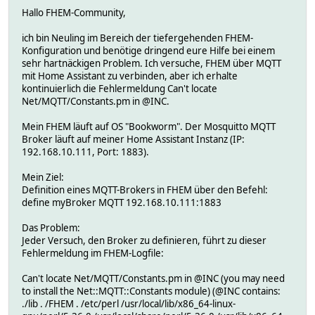
Hallo FHEM-Community,
ich bin Neuling im Bereich der tiefergehenden FHEM-
Konfiguration und benötige dringend eure Hilfe bei einem
sehr hartnäckigen Problem. Ich versuche, FHEM über MQTT
mit Home Assistant zu verbinden, aber ich erhalte
kontinuierlich die Fehlermeldung Can't locate
Net/MQTT/Constants.pm in @INC.
Mein FHEM läuft auf OS "Bookworm". Der Mosquitto MQTT
Broker läuft auf meiner Home Assistant Instanz (IP:
192.168.10.111, Port: 1883).
Mein Ziel:
Definition eines MQTT-Brokers in FHEM über den Befehl:
define myBroker MQTT 192.168.10.111:1883
Das Problem:
Jeder Versuch, den Broker zu definieren, führt zu dieser
Fehlermeldung im FHEM-Logfile:
Can't locate Net/MQTT/Constants.pm in @INC (you may need
to install the Net::MQTT::Constants module) (@INC contains:
./lib . /FHEM . /etc/perl /usr/local/lib/x86_64-linux-