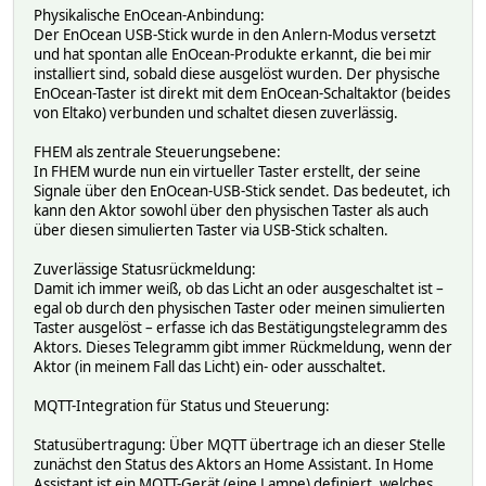
Physikalische EnOcean-Anbindung:
Der EnOcean USB-Stick wurde in den Anlern-Modus versetzt
und hat spontan alle EnOcean-Produkte erkannt, die bei mir
installiert sind, sobald diese ausgelöst wurden. Der physische
EnOcean-Taster ist direkt mit dem EnOcean-Schaltaktor (beides
von Eltako) verbunden und schaltet diesen zuverlässig.
FHEM als zentrale Steuerungsebene:
In FHEM wurde nun ein virtueller Taster erstellt, der seine
Signale über den EnOcean-USB-Stick sendet. Das bedeutet, ich
kann den Aktor sowohl über den physischen Taster als auch
über diesen simulierten Taster via USB-Stick schalten.
Zuverlässige Statusrückmeldung:
Damit ich immer weiß, ob das Licht an oder ausgeschaltet ist –
egal ob durch den physischen Taster oder meinen simulierten
Taster ausgelöst – erfasse ich das Bestätigungstelegramm des
Aktors. Dieses Telegramm gibt immer Rückmeldung, wenn der
Aktor (in meinem Fall das Licht) ein- oder ausschaltet.
MQTT-Integration für Status und Steuerung:
Statusübertragung: Über MQTT übertrage ich an dieser Stelle
zunächst den Status des Aktors an Home Assistant. In Home
Assistant ist ein MQTT-Gerät (eine Lampe) definiert, welches