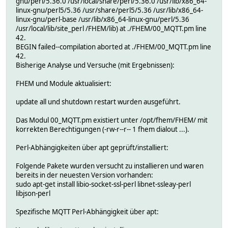
gnu/perl/5.36.0 /usr/local/share/perl/5.36.0 /usr/lib/x86_64-
linux-gnu/perl5/5.36 /usr/share/perl5/5.36 /usr/lib/x86_64-
linux-gnu/perl-base /usr/lib/x86_64-linux-gnu/perl/5.36
/usr/local/lib/site_perl /FHEM/lib) at ./FHEM/00_MQTT.pm line
42.
BEGIN failed--compilation aborted at ./FHEM/00_MQTT.pm line
42.
Bisherige Analyse und Versuche (mit Ergebnissen):
FHEM und Module aktualisiert:
update all und shutdown restart wurden ausgeführt.
Das Modul 00_MQTT.pm existiert unter /opt/fhem/FHEM/ mit
korrekten Berechtigungen (-rw-r--r-- 1 fhem dialout ...).
Perl-Abhängigkeiten über apt geprüft/installiert:
Folgende Pakete wurden versucht zu installieren und waren
bereits in der neuesten Version vorhanden:
sudo apt-get install libio-socket-ssl-perl libnet-ssleay-perl
libjson-perl
Spezifische MQTT Perl-Abhängigkeit über apt: