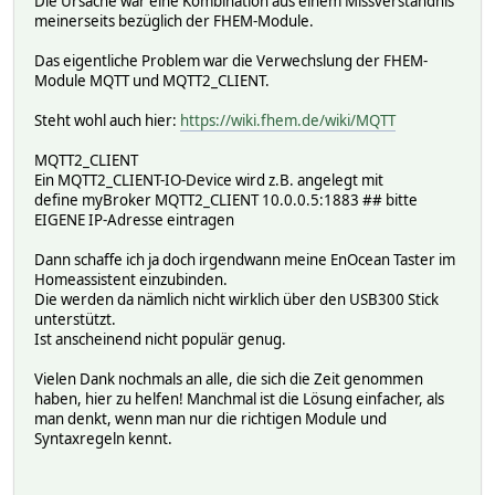
Die Ursache war eine Kombination aus einem Missverständnis
meinerseits bezüglich der FHEM-Module.
Das eigentliche Problem war die Verwechslung der FHEM-
Module MQTT und MQTT2_CLIENT.
Steht wohl auch hier:
https://wiki.fhem.de/wiki/MQTT
MQTT2_CLIENT
Ein MQTT2_CLIENT-IO-Device wird z.B. angelegt mit
define myBroker MQTT2_CLIENT 10.0.0.5:1883 ## bitte
EIGENE IP-Adresse eintragen
Dann schaffe ich ja doch irgendwann meine EnOcean Taster im
Homeassistent einzubinden.
Die werden da nämlich nicht wirklich über den USB300 Stick
unterstützt.
Ist anscheinend nicht populär genug.
Vielen Dank nochmals an alle, die sich die Zeit genommen
haben, hier zu helfen! Manchmal ist die Lösung einfacher, als
man denkt, wenn man nur die richtigen Module und
Syntaxregeln kennt.