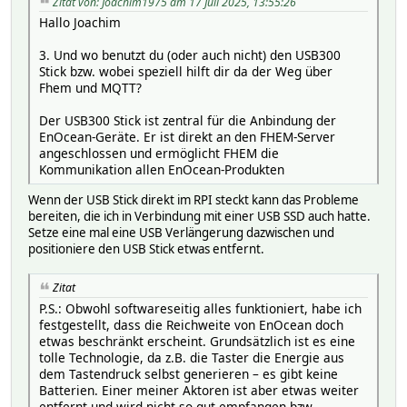
Zitat von: Joachim1975 am 17 Juli 2025, 13:55:26
Hallo Joachim
3. Und wo benutzt du (oder auch nicht) den USB300
Stick bzw. wobei speziell hilft dir da der Weg über
Fhem und MQTT?
Der USB300 Stick ist zentral für die Anbindung der
EnOcean-Geräte. Er ist direkt an den FHEM-Server
angeschlossen und ermöglicht FHEM die
Kommunikation allen EnOcean-Produkten
Wenn der USB Stick direkt im RPI steckt kann das Probleme
bereiten, die ich in Verbindung mit einer USB SSD auch hatte.
Setze eine mal eine USB Verlängerung dazwischen und
positioniere den USB Stick etwas entfernt.
Zitat
P.S.: Obwohl softwareseitig alles funktioniert, habe ich
festgestellt, dass die Reichweite von EnOcean doch
etwas beschränkt erscheint. Grundsätzlich ist es eine
tolle Technologie, da z.B. die Taster die Energie aus
dem Tastendruck selbst generieren – es gibt keine
Batterien. Einer meiner Aktoren ist aber etwas weiter
entfernt und wird nicht so gut empfangen bzw.