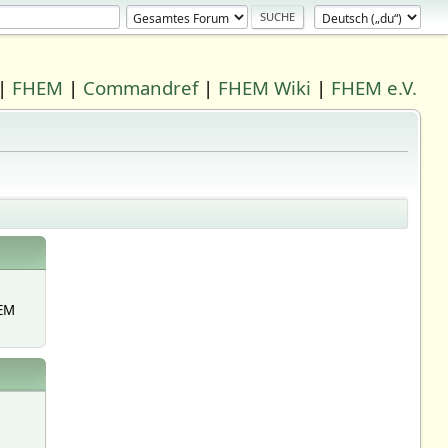
|
FHEM
|
Commandref
|
FHEM Wiki
|
FHEM e.V.
EM