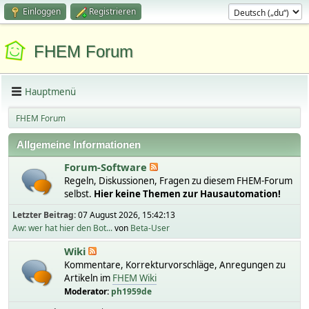
Einloggen
Registrieren
FHEM Forum
Hauptmenü
FHEM Forum
Allgemeine Informationen
Forum-Software
Regeln, Diskussionen, Fragen zu diesem FHEM-Forum
selbst.
Hier keine Themen zur Hausautomation!
Letzter Beitrag:
07 August 2026, 15:42:13
Aw: wer hat hier den Bot...
von
Beta-User
Wiki
Kommentare, Korrekturvorschläge, Anregungen zu
Artikeln im
FHEM Wiki
Moderator:
ph1959de