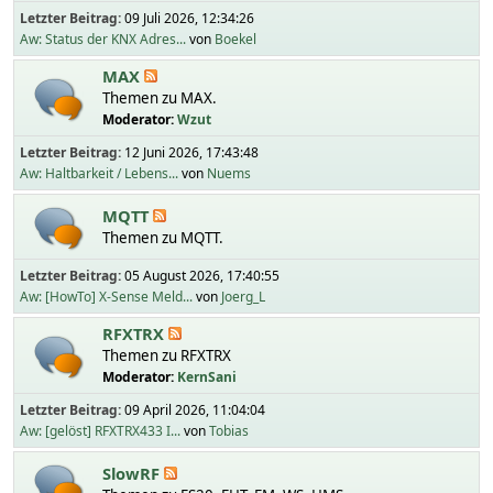
Letzter Beitrag:
09 Juli 2026, 12:34:26
Aw: Status der KNX Adres...
von
Boekel
MAX
Themen zu MAX.
Moderator:
Wzut
Letzter Beitrag:
12 Juni 2026, 17:43:48
Aw: Haltbarkeit / Lebens...
von
Nuems
MQTT
Themen zu MQTT.
Letzter Beitrag:
05 August 2026, 17:40:55
Aw: [HowTo] X-Sense Meld...
von
Joerg_L
RFXTRX
Themen zu RFXTRX
Moderator:
KernSani
Letzter Beitrag:
09 April 2026, 11:04:04
Aw: [gelöst] RFXTRX433 I...
von
Tobias
SlowRF