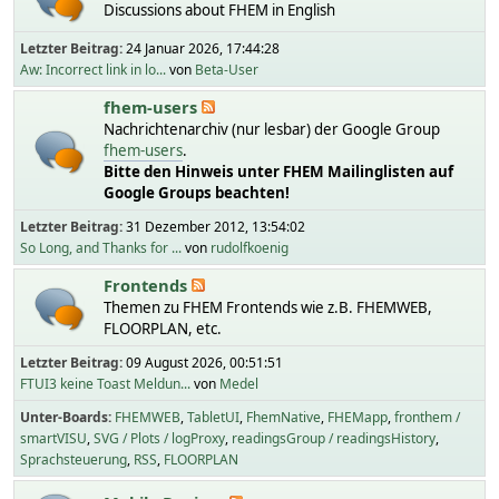
Discussions about FHEM in English
Letzter Beitrag:
24 Januar 2026, 17:44:28
Aw: Incorrect link in lo...
von
Beta-User
fhem-users
Nachrichtenarchiv (nur lesbar) der Google Group
fhem-users
.
Bitte den Hinweis unter FHEM Mailinglisten auf
Google Groups beachten!
Letzter Beitrag:
31 Dezember 2012, 13:54:02
So Long, and Thanks for ...
von
rudolfkoenig
Frontends
Themen zu FHEM Frontends wie z.B. FHEMWEB,
FLOORPLAN, etc.
Letzter Beitrag:
09 August 2026, 00:51:51
FTUI3 keine Toast Meldun...
von
Medel
Unter-Boards
FHEMWEB
TabletUI
FhemNative
FHEMapp
fronthem /
smartVISU
SVG / Plots / logProxy
readingsGroup / readingsHistory
Sprachsteuerung
RSS
FLOORPLAN