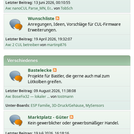
Letzter Beitrag:
13 Juni 2026, 00:10:55
Aw: nanoCUL Parse_MN, Er...
von
TobSch
Wunschliste
Anregungen, Ideen, Vorschläge für CUL-Firmware
Erweiterungen.
Letzter Beitrag:
19 April 2026, 19:32:07
Aw: 2 CUL betreiben
von
martinp876
Verschiedenes
Bastelecke
Projekte für Bastler, die gerne auch mal zum
Lötkolben greifen.
Letzter Beitrag:
09 August 2026, 11:38:08
Aw: BoseFix32 — lokaler ...
von
tostmann
Unter-Boards
ESP Familie
3D-Druck/Gehäuse
MySensors
Marktplatz - Güter
Kein gewerblicher oder gewerbsmäßiger Handel.
Letzter Beitrag:
19 Juli 2026, 16:18:16