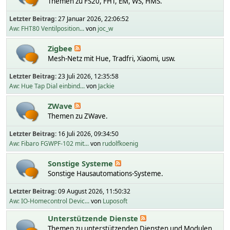
Themen zu FS20, FHT, EM, WS, HMS.
Letzter Beitrag:
27 Januar 2026, 22:06:52
Aw: FHT80 Ventilposition...
von
joc_w
Zigbee
Mesh-Netz mit Hue, Tradfri, Xiaomi, usw.
Letzter Beitrag:
23 Juli 2026, 12:35:58
Aw: Hue Tap Dial einbind...
von
Jackie
ZWave
Themen zu ZWave.
Letzter Beitrag:
16 Juli 2026, 09:34:50
Aw: Fibaro FGWPF-102 mit...
von
rudolfkoenig
Sonstige Systeme
Sonstige Hausautomations-Systeme.
Letzter Beitrag:
09 August 2026, 11:50:32
Aw: IO-Homecontrol Devic...
von
Luposoft
Unterstützende Dienste
Themen zu unterstützenden Diensten und Modulen