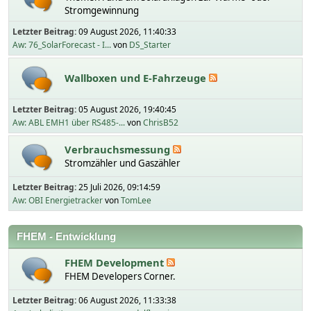
Stromgewinnung
Letzter Beitrag:
09 August 2026, 11:40:33
Aw: 76_SolarForecast - I...
von
DS_Starter
Wallboxen und E-Fahrzeuge
Letzter Beitrag:
05 August 2026, 19:40:45
Aw: ABL EMH1 über RS485-...
von
ChrisB52
Verbrauchsmessung
Stromzähler und Gaszähler
Letzter Beitrag:
25 Juli 2026, 09:14:59
Aw: OBI Energietracker
von
TomLee
FHEM - Entwicklung
FHEM Development
FHEM Developers Corner.
Letzter Beitrag:
06 August 2026, 11:33:38