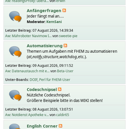
Aw: readingsProxy: übera...
von
erwin
Anfängerfragen
Jeder fängt mal an....
Moderator:
KernSani
Letzter Beitrag:
07 August 2026, 14:39:34
Aw: Mähroboter Navimow I...
von
sweetie-pie
Automatisierung
Themen um Aufgaben mit FHEM zu automatisieren
(
at
,
notify
,
structure
,
watchdog
,etc.).
Letzter Beitrag:
09 August 2026, 09:11:52
Aw: Datenaustausch mit e...
von
Beta-User
Unter-Boards
DOIF
Perl für FHEM-User
Codeschnipsel
Nützliche Codeschnipsel.
Größere Beispiele bitte in das WIKI stellen!
Letzter Beitrag:
08 August 2026, 13:07:51
Aw: Notdienst Apotheke v...
von
caldir65
English Corner