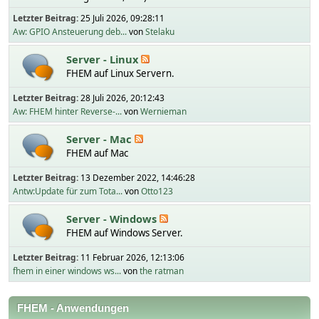
Letzter Beitrag:
25 Juli 2026, 09:28:11
Aw: GPIO Ansteuerung deb...
von
Stelaku
Server - Linux
FHEM auf Linux Servern.
Letzter Beitrag:
28 Juli 2026, 20:12:43
Aw: FHEM hinter Reverse-...
von
Wernieman
Server - Mac
FHEM auf Mac
Letzter Beitrag:
13 Dezember 2022, 14:46:28
Antw:Update für zum Tota...
von
Otto123
Server - Windows
FHEM auf Windows Server.
Letzter Beitrag:
11 Februar 2026, 12:13:06
fhem in einer windows ws...
von
the ratman
FHEM - Anwendungen