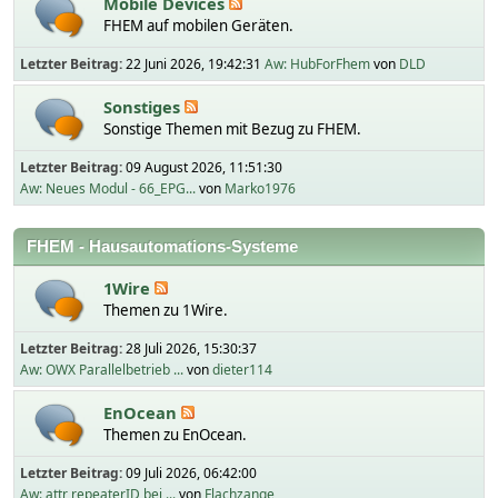
Mobile Devices
FHEM auf mobilen Geräten.
Letzter Beitrag:
22 Juni 2026, 19:42:31
Aw: HubForFhem
von
DLD
Sonstiges
Sonstige Themen mit Bezug zu FHEM.
Letzter Beitrag:
09 August 2026, 11:51:30
Aw: Neues Modul - 66_EPG...
von
Marko1976
FHEM - Hausautomations-Systeme
1Wire
Themen zu 1Wire.
Letzter Beitrag:
28 Juli 2026, 15:30:37
Aw: OWX Parallelbetrieb ...
von
dieter114
EnOcean
Themen zu EnOcean.
Letzter Beitrag:
09 Juli 2026, 06:42:00
Aw: attr repeaterID bei ...
von
Flachzange