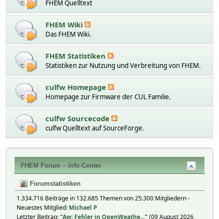
FHEM Quelltext
FHEM Wiki
Das FHEM Wiki.
FHEM Statistiken
Statistiken zur Nutzung und Verbreitung von FHEM.
culfw Homepage
Homepage zur Firmware der CUL Familie.
culfw Sourcecode
culfw Quelltext auf SourceForge.
FHEM Forum – Info-Center
Forumstatistiken
1.334.716 Beiträge in 132.685 Themen von 25.300 Mitgliedern -
Neuestes Mitglied:
Michael P
Letzter Beitrag:
"
Aw: Fehler in OpenWeathe...
"
(09 August 2026,