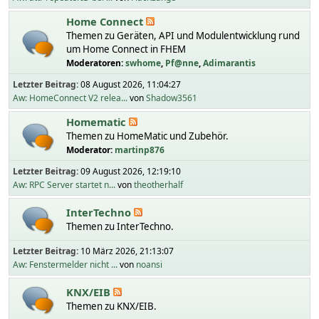
Home Connect
Themen zu Geräten, API und Modulentwicklung rund
um Home Connect in FHEM
Moderatoren:
swhome
,
Pf@nne
,
Adimarantis
Letzter Beitrag:
08 August 2026, 11:04:27
Aw: HomeConnect V2 relea...
von
Shadow3561
Homematic
Themen zu HomeMatic und Zubehör.
Moderator:
martinp876
Letzter Beitrag:
09 August 2026, 12:19:10
Aw: RPC Server startet n...
von
theotherhalf
InterTechno
Themen zu InterTechno.
Letzter Beitrag:
10 März 2026, 21:13:07
Aw: Fenstermelder nicht ...
von
noansi
KNX/EIB
Themen zu KNX/EIB.