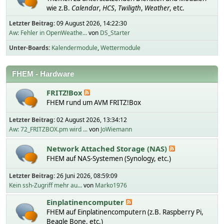
wie z.B.
Calendar
,
HCS
,
Twiligth
,
Weather
, etc.
Letzter Beitrag:
09 August 2026, 14:22:30
Aw: Fehler in OpenWeathe...
von
DS_Starter
Unter-Boards
Kalendermodule
Wettermodule
FHEM - Hardware
FRITZ!Box
FHEM rund um AVM FRITZ!Box
Letzter Beitrag:
02 August 2026, 13:34:12
Aw: 72_FRITZBOX.pm wird ...
von
JoWiemann
Network Attached Storage (NAS)
FHEM auf NAS-Systemen (Synology, etc.)
Letzter Beitrag:
26 Juni 2026, 08:59:09
Kein ssh-Zugriff mehr au...
von
Marko1976
Einplatinencomputer
FHEM auf Einplatinencomputern (z.B. Raspberry Pi,
Beagle Bone, etc.)