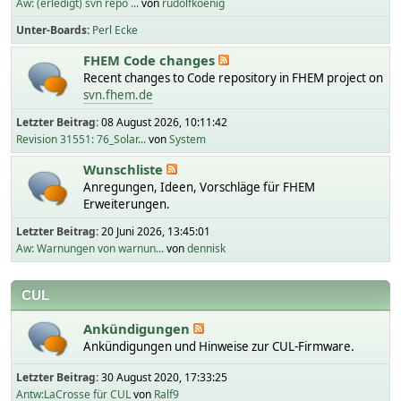
Aw: (erledigt) svn repo ...
von
rudolfkoenig
Unter-Boards
Perl Ecke
FHEM Code changes
Recent changes to Code repository in FHEM project on
svn.fhem.de
Letzter Beitrag:
08 August 2026, 10:11:42
Revision 31551: 76_Solar...
von
System
Wunschliste
Anregungen, Ideen, Vorschläge für FHEM
Erweiterungen.
Letzter Beitrag:
20 Juni 2026, 13:45:01
Aw: Warnungen von warnun...
von
dennisk
CUL
Ankündigungen
Ankündigungen und Hinweise zur CUL-Firmware.
Letzter Beitrag:
30 August 2020, 17:33:25
Antw:LaCrosse für CUL
von
Ralf9