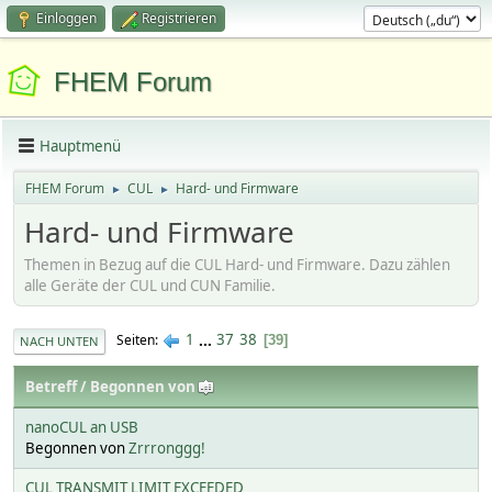
Einloggen
Registrieren
FHEM Forum
Hauptmenü
FHEM Forum
CUL
Hard- und Firmware
►
►
Hard- und Firmware
Themen in Bezug auf die CUL Hard- und Firmware. Dazu zählen
alle Geräte der CUL und CUN Familie.
1
...
37
38
Seiten
39
NACH UNTEN
Betreff
/
Begonnen von
nanoCUL an USB
Begonnen von
Zrrronggg!
CUL TRANSMIT LIMIT EXCEEDED