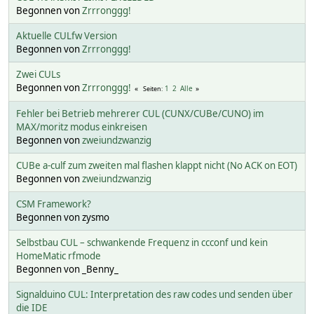
Begonnen von
Zrrronggg!
Aktuelle CULfw Version
Begonnen von
Zrrronggg!
Zwei CULs
Begonnen von
Zrrronggg!
1
2
Alle
Seiten
Fehler bei Betrieb mehrerer CUL (CUNX/CUBe/CUNO) im
MAX/moritz modus einkreisen
Begonnen von
zweiundzwanzig
CUBe a-culf zum zweiten mal flashen klappt nicht (No ACK on EOT)
Begonnen von
zweiundzwanzig
CSM Framework?
Begonnen von zysmo
Selbstbau CUL – schwankende Frequenz in ccconf und kein
HomeMatic rfmode
Begonnen von _Benny_
Signalduino CUL: Interpretation des raw codes und senden über
die IDE