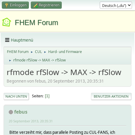
Einloggen
Registrieren
FHEM Forum
Hauptmenü
FHEM Forum
CUL
Hard- und Firmware
►
►
rfmode rfSlow -> MAX -> rfSlow
►
rfmode rfSlow -> MAX -> rfSlow
Begonnen von febus, 20 September 2013, 20:35:31
Seiten
1
NACH UNTEN
BENUTZER-AKTIONEN
febus
20 September 2013, 20:35:31
Bitte verzeiht mir, dass parallele Posting zu CUL-FANS, ich