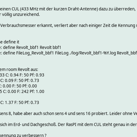
, meinen CUL (433 MHz mit der kurzen Draht-Antenne) dazu zu überreden
r völlig unzureichend.
 Verbrauchsmesser erkannt, verliert aber nach einiger Zeit die Kennung
 define it
: define Revolt_bbf1 Revolt bbf1
: define FileLog_Revolt_bbf1 FileLog ./log/Revolt_bbf1-%Y.log Revolt_bb
dem room Revolt aus:
3 C: 0.94 F: 50 Pf: 0.93
C: 0.09 F: 50 Pf: 0.73
: 0.00 F: 50 Pf: 0.00
 C: 0.00 F: 242 Pf: 1.00
C: 1.37 F: 50 Pf: 0.73
sens 8, habe aber auch schon sens 4 und sens 16 probiert. Leider ohne
ich im Erd- und Dachgeschoß. Der RasPI mit dem CUL steht genau in der 
rkennung zu verbessern ?