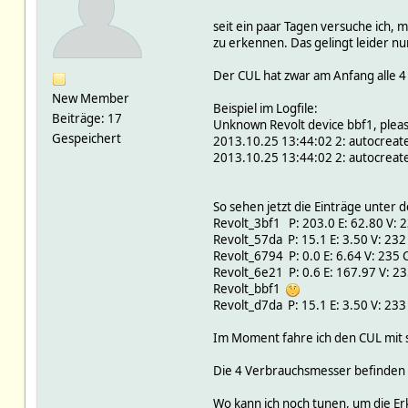
seit ein paar Tagen versuche ich
zu erkennen. Das gelingt leider nu
Der CUL hat zwar am Anfang alle 4
New Member
Beispiel im Logfile:
Beiträge: 17
Unknown Revolt device bbf1, please
Gespeichert
2013.10.25 13:44:02 2: autocreate
2013.10.25 13:44:02 2: autocreate
So sehen jetzt die Einträge unter 
Revolt_3bf1 P: 203.0 E: 62.80 V: 23
Revolt_57da P: 15.1 E: 3.50 V: 232 
Revolt_6794 P: 0.0 E: 6.64 V: 235 C
Revolt_6e21 P: 0.6 E: 167.97 V: 235
Revolt_bbf1
Revolt_d7da P: 15.1 E: 3.50 V: 233 
Im Moment fahre ich den CUL mit 
Die 4 Verbrauchsmesser befinden s
Wo kann ich noch tunen, um die E