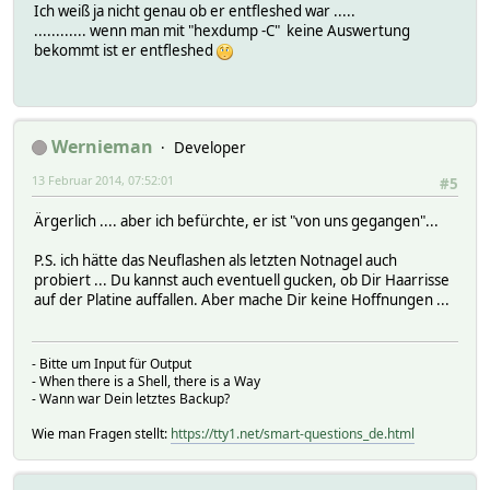
Ich weiß ja nicht genau ob er entfleshed war .....
............ wenn man mit "hexdump -C" keine Auswertung
bekommt ist er entfleshed
Wernieman
Developer
13 Februar 2014, 07:52:01
#5
Ärgerlich .... aber ich befürchte, er ist "von uns gegangen"...
P.S. ich hätte das Neuflashen als letzten Notnagel auch
probiert ... Du kannst auch eventuell gucken, ob Dir Haarrisse
auf der Platine auffallen. Aber mache Dir keine Hoffnungen ...
- Bitte um Input für Output
- When there is a Shell, there is a Way
- Wann war Dein letztes Backup?
Wie man Fragen stellt:
https://tty1.net/smart-questions_de.html