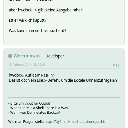
aber hwclock --> gibt keine Ausgabe mher!!
Ist er wirklich kaputt?
Was kann man noch versuchen??
Wernieman
Developer
13 Februar 2014, 18:29:06
#10
hwclock? Auf dem RasPi??
Das ist doch ein Linux-Befehl, um die Locale Uhr abzufragen??
- Bitte um Input für Output
- When there is a Shell, there is a Way
- Wann war Dein letztes Backup?
Wie man Fragen stellt:
https://tty1.net/smart-questions_de.html