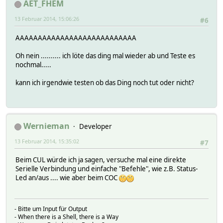
AET_FHEM
13 Februar 2014, 15:06:26
#6
AAAAAAAAAAAAAAAAAAAAAAAAAAA
Oh nein .......... ich löte das ding mal wieder ab und Teste es
nochmal.....
kann ich irgendwie testen ob das Ding noch tut oder nicht?
Wernieman
Developer
13 Februar 2014, 15:35:02
#7
Beim CUL würde ich ja sagen, versuche mal eine direkte
Serielle Verbindung und einfache "Befehle", wie z.B. Status-
Led an/aus .... wie aber beim COC
- Bitte um Input für Output
- When there is a Shell, there is a Way