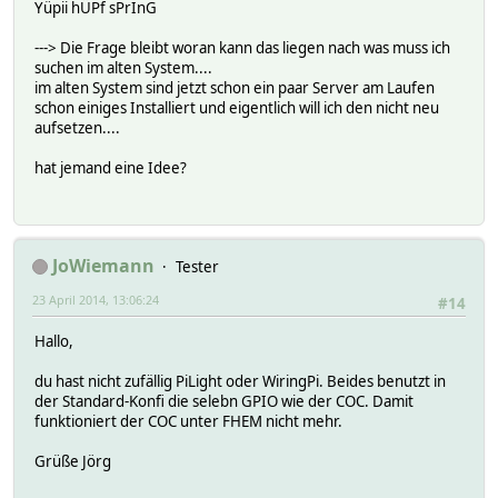
Yüpii hÜPf sPrInG
---> Die Frage bleibt woran kann das liegen nach was muss ich
suchen im alten System....
im alten System sind jetzt schon ein paar Server am Laufen
schon einiges Installiert und eigentlich will ich den nicht neu
aufsetzen....
hat jemand eine Idee?
JoWiemann
Tester
23 April 2014, 13:06:24
#14
Hallo,
du hast nicht zufällig PiLight oder WiringPi. Beides benutzt in
der Standard-Konfi die selebn GPIO wie der COC. Damit
funktioniert der COC unter FHEM nicht mehr.
Grüße Jörg