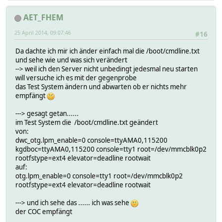
AET_FHEM
25 April 2014, 09:07:46
#16
Da dachte ich mir ich änder einfach mal die /boot/cmdline.txt
und sehe wie und was sich verändert
--> weil ich den Server nicht unbedingt jedesmal neu starten
will versuche ich es mit der gegenprobe
das Test System ändern und abwarten ob er nichts mehr
empfängt
---> gesagt getan......
im Test System die /boot/cmdline.txt geändert
von:
dwc_otg.lpm_enable=0 console=ttyAMA0,115200
kgdboc=ttyAMA0,115200 console=tty1 root=/dev/mmcblk0p2
rootfstype=ext4 elevator=deadline rootwait
auf:
otg.lpm_enable=0 console=tty1 root=/dev/mmcblk0p2
rootfstype=ext4 elevator=deadline rootwait
---> und ich sehe das ...... ich was sehe
der COC empfängt