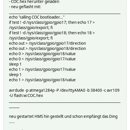
- COC.hex herunter geladen
- neu geflasht mit:
________________________________________________________________
echo "calling COC bootloader..."
if test ! -d /sys/class/gpio/gpio17; then echo 17 >
/sys/class/gpio/export; fi
if test ! -d /sys/class/gpio/gpio18; then echo 18 >
/sys/class/gpio/export; fi
echo out > /sys/class/gpio/gpio17/direction
echo out > /sys/class/gpio/gpio18/direction
echo 0 > /sys/class/gpio/gpio18/value
echo 0 > /sys/class/gpio/gpio17/value
sleep 1
echo 1 > /sys/class/gpio/gpio17/value
sleep 1
echo 1 > /sys/class/gpio/gpio18/value
avrdude -p atmega1284p -P /dev/ttyAMA0 -b 38400 -c avr109
-U flash:w:COC.hex
________________________________________________________________
______
neu gestartet HMS hin gestellt und schon empfängt das Ding
.....