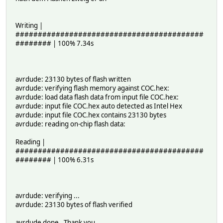
Writing |
##########################################
######## | 100% 7.34s
avrdude: 23130 bytes of flash written
avrdude: verifying flash memory against COC.hex:
avrdude: load data flash data from input file COC.hex:
avrdude: input file COC.hex auto detected as Intel Hex
avrdude: input file COC.hex contains 23130 bytes
avrdude: reading on-chip flash data:
Reading |
##########################################
######## | 100% 6.31s
avrdude: verifying ...
avrdude: 23130 bytes of flash verified
avrdude done. Thank you.