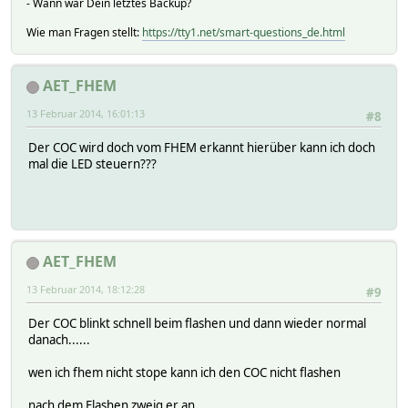
- Wann war Dein letztes Backup?
Wie man Fragen stellt:
https://tty1.net/smart-questions_de.html
AET_FHEM
13 Februar 2014, 16:01:13
#8
Der COC wird doch vom FHEM erkannt hierüber kann ich doch
mal die LED steuern???
AET_FHEM
13 Februar 2014, 18:12:28
#9
Der COC blinkt schnell beim flashen und dann wieder normal
danach......
wen ich fhem nicht stope kann ich den COC nicht flashen
nach dem Flashen zweig er an