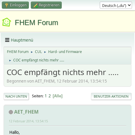
Einloggen
Registrieren
FHEM Forum
Hauptmenü
FHEM Forum
CUL
Hard- und Firmware
►
►
COC empfängt nichts mehr .....
►
COC empfängt nichts mehr .....
Begonnen von AET_FHEM, 12 Februar 2014, 13:54:15
1
2
Seiten
Alle
NACH UNTEN
BENUTZER-AKTIONEN
AET_FHEM
12 Februar 2014, 13:54:15
Hallo,