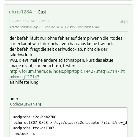
chris1284
Gast
13 Februar 2014, 19:30:18
#11
Letzte Bearbeitung
: 13 Februar 2014, 19:39:29 von chris1284
der befehl läuft nur ohne fehler auf dem pi wenn die rtc des
coc erkannt wird. der pi hat von haus aus keine hwclock
der befehl fragt die zeit derhwclock ab, nicht die der
fakehwclock
@AET: evtl mal ne andere sd schnappen, kurz das aktuell
image drauf, coc einrichten, testen
http://forum.fhem.de/index.php/topic,14427.msg127147.ht
ml#msg127147
als hilfestellung
oder
Code
Auswählen
modprobe i2c-bcm2708
echo ds1307 0x68 > /sys/class/i2c-adapter/i2c-1/new_devic
modprobe rtc-ds1307
hwclock -s