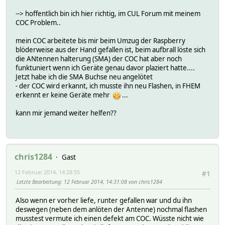
--> hoffentlich bin ich hier richtig, im CUL Forum mit meinem
COC Problem..
mein COC arbeitete bis mir beim Umzug der Raspberry
blöderweise aus der Hand gefallen ist, beim aufbrall löste sich
die ANtennen halterung (SMA) der COC hat aber noch
funktuniert wenn ich Geräte genau davor plaziert hatte....
Jetzt habe ich die SMA Buchse neu angelötet
- der COC wird erkannt, ich musste ihn neu Flashen, in FHEM
erkennt er keine Geräte mehr
...
kann mir jemand weiter helfen??
chris1284
Gast
12 Februar 2014, 14:28:55
#1
Letzte Bearbeitung
: 12 Februar 2014, 14:31:08 von chris1284
Also wenn er vorher liefe, runter gefallen war und du ihn
deswegen (neben dem anlöten der Antenne) nochmal flashen
musstest vermute ich einen defekt am COC. Wüsste nicht wie