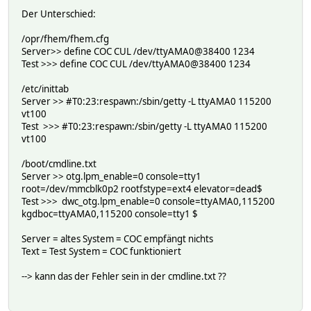
Der Unterschied:
/opr/fhem/fhem.cfg
Server>> define COC CUL /dev/ttyAMA0@38400 1234
Test >>> define COC CUL /dev/ttyAMA0@38400 1234
/etc/inittab
Server >> #T0:23:respawn:/sbin/getty -L ttyAMA0 115200
vt100
Test >>> #T0:23:respawn:/sbin/getty -L ttyAMA0 115200
vt100
/boot/cmdline.txt
Server >> otg.lpm_enable=0 console=tty1
root=/dev/mmcblk0p2 rootfstype=ext4 elevator=dead$
Test >>> dwc_otg.lpm_enable=0 console=ttyAMA0,115200
kgdboc=ttyAMA0,115200 console=tty1 $
Server = altes System = COC empfängt nichts
Text = Test System = COC funktioniert
--> kann das der Fehler sein in der cmdline.txt ??