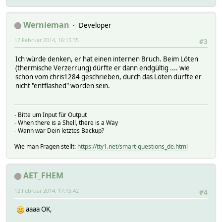
Wernieman
Developer
12 Februar 2014, 16:15:35
#3
Ich würde denken, er hat einen internen Bruch. Beim Löten
(thermische Verzerrung) dürfte er dann endgültig .... wie
schon vom chris1284 geschrieben, durch das Löten dürfte er
nicht "entflashed" worden sein.
- Bitte um Input für Output
- When there is a Shell, there is a Way
- Wann war Dein letztes Backup?
Wie man Fragen stellt:
https://tty1.net/smart-questions_de.html
AET_FHEM
12 Februar 2014, 17:15:42
#4
aaaa OK,