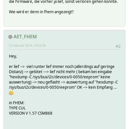
die Firmware, die vorher ja lief, sonst verloren gehen könnte.
Wie wird er denn in fhem angezeigt?
AET_FHEM
12 Februar 2014, 14:52:06
#2
Hey,
er lief --> viel runter lief immer noch (allerdings auf geringe
Distanz) --> gelötet ---> lief nicht mehr ( bekam bei eingabe
"hexdump -C /sys/bus/i2c/devices/0-0050/eeprom" keine
auswertung) --> neu geflasht --> auswertung auf "hexdump -C
/sys/bus/i2c/devices/0-0050/eeprom" OK --> kein Empfang ...
in FHEM:
TYPE CUL
VERSION V 1.57 CSM868