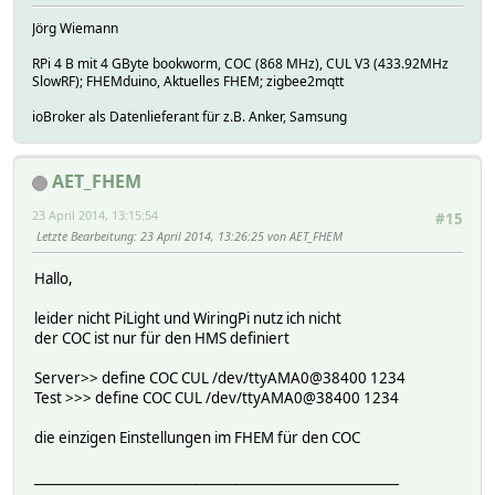
Jörg Wiemann
RPi 4 B mit 4 GByte bookworm, COC (868 MHz), CUL V3 (433.92MHz
SlowRF); FHEMduino, Aktuelles FHEM; zigbee2mqtt
ioBroker als Datenlieferant für z.B. Anker, Samsung
AET_FHEM
23 April 2014, 13:15:54
#15
Letzte Bearbeitung
: 23 April 2014, 13:26:25 von AET_FHEM
Hallo,
leider nicht PiLight und WiringPi nutz ich nicht
der COC ist nur für den HMS definiert
Server>> define COC CUL /dev/ttyAMA0@38400 1234
Test >>> define COC CUL /dev/ttyAMA0@38400 1234
die einzigen Einstellungen im FHEM für den COC
_______________________________________________________