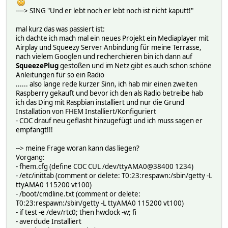
----> SING "Und er lebt noch er lebt noch ist nicht kaputt!"
mal kurz das was passiert ist:
ich dachte ich mach mal ein neues Projekt ein Mediaplayer mit
Airplay und Squeezy Server Anbindung für meine Terrasse,
nach vielem Googlen und recherchieren bin ich dann auf
SqueezePlug
gestoßen und im Netz gibt es auch schon schöne
Anleitungen für so ein Radio
...... also lange rede kurzer Sinn, ich hab mir einen zweiten
Raspberry gekauft und bevor ich den als Radio betreibe hab
ich das Ding mit Raspbian installiert und nur die Grund
Installation von FHEM Installiert/Konfiguriert
- COC drauf neu geflasht hinzugefügt und ich muss sagen er
empfängt!!!
--> meine Frage woran kann das liegen?
Vorgang:
- fhem.cfg (define COC CUL /dev/ttyAMA0@38400 1234)
- /etc/inittab (comment or delete: T0:23:respawn:/sbin/getty -L
ttyAMA0 115200 vt100)
- /boot/cmdline.txt (comment or delete:
T0:23:respawn:/sbin/getty -L ttyAMA0 115200 vt100)
- if test -e /dev/rtc0; then hwclock -w; fi
- averdude Installiert