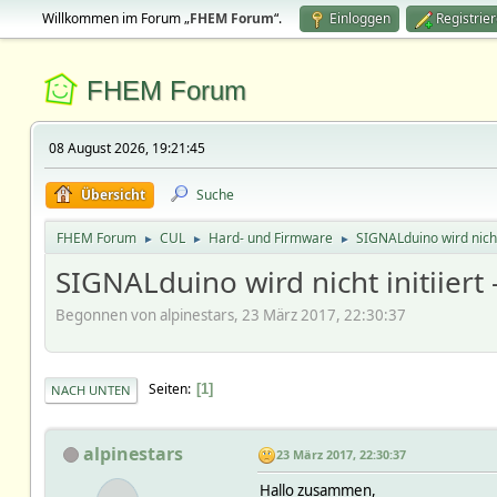
Willkommen im Forum „
FHEM Forum
“.
Einloggen
Registrie
FHEM Forum
08 August 2026, 19:21:45
Übersicht
Suche
FHEM Forum
CUL
Hard- und Firmware
SIGNALduino wird nicht 
►
►
►
SIGNALduino wird nicht initiiert 
Begonnen von alpinestars, 23 März 2017, 22:30:37
Seiten
1
NACH UNTEN
alpinestars
23 März 2017, 22:30:37
Hallo zusammen,