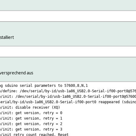
talliert
ielversprechend aus
ng sduino serial parameters to 57600,8,N,1
o/define: /dev/serial/by-id/usb-1a86_USB2.0-Serial-if00-port0@57
o/init: /dev/serial/by-id/usb-1a86_USB2.0-Serial-if00-port0@5760
serial/by-id/usb-1a86_USB2.0-Serial-if00-port0 reappeared (sduin
o/init: disable receiver (XQ)
o/init: get version, retry = 0
o/init: get version, retry = 1
o/init: get version, retry = 2
o/init: get version, retry = 3
o/init retry count reached. Reset