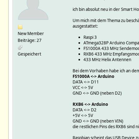
ich bin absolut neu in der Smart H
Um mich mit dem Thema zu beschäft
ausgestattet:
New Member
Raspi 3
Beiträge: 27
ATmega328P Arduino Compat
FS1000A 433 MHz Sendemod
Gespeichert
RXB6 433 MHz Empfangsmod
433 MHz Helix Antennen
Bei dem Vorhaben habe ich an dem
FS1000A <-> Arduino
DATA <-> D11
VCC <-> 5V
GND <-> GND (neben D2)
RXB6 <-> Arduino
DATA <-> D2
+5V <-> 5V
GND <-> GND (neben VIN)
die restlichen Pins des RXB6 sind 
Raspbian scheint das USB Device z