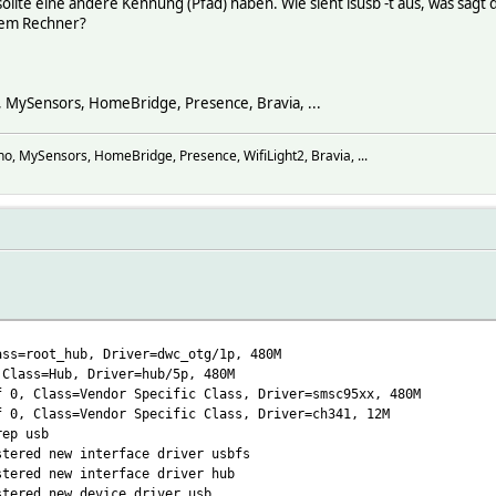
 sollte eine andere Kennung (Pfad) haben. Wie sieht lsusb -t aus, was sagt
dem Rechner?
, MySensors, HomeBridge, Presence, Bravia, ...
o, MySensors, HomeBridge, Presence, WifiLight2, Bravia, ...
ss=root_hub, Driver=dwc_otg/1p, 480M
lass=Hub, Driver=hub/5p, 480M
Class=Vendor Specific Class, Driver=smsc95xx, 480M
Class=Vendor Specific Class, Driver=ch341, 12M
rep usb
ered new interface driver usbfs
ered new interface driver hub
ered new device driver usb