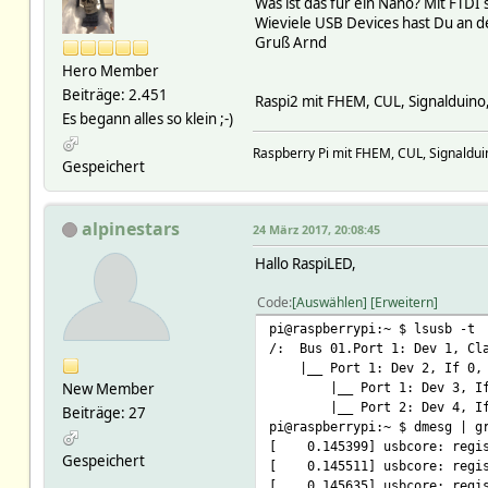
Was ist das für ein Nano? Mit FTDI
Wieviele USB Devices hast Du an 
Gruß Arnd
Hero Member
Beiträge: 2.451
Raspi2 mit FHEM, CUL, Signalduino
Es begann alles so klein ;-)
Raspberry Pi mit FHEM, CUL, Signalduin
Gespeichert
alpinestars
24 März 2017, 20:08:45
Hallo RaspiLED,
Code
Auswählen
Erweitern
pi@raspberrypi:~ $ lsusb -t
/: Bus 01.Port 1: Dev 1, Cla
|__ Port 1: Dev 2, If 0, C
New Member
|__ Port 1: Dev 3, If 0, 
|__ Port 2: Dev 4, If 0, 
Beiträge: 27
pi@raspberrypi:~ $ dmesg | g
[ 0.145399] usbcore: regist
Gespeichert
[ 0.145511] usbcore: regist
[ 0.145635] usbcore: regist