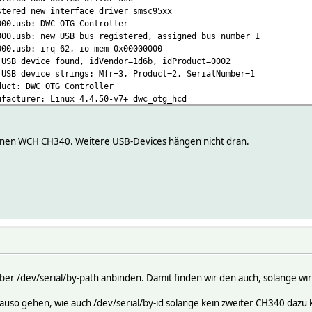
ered new interface driver smsc95xx
0.usb: DWC OTG Controller
0.usb: new USB bus registered, assigned bus number 1
0.usb: irq 62, io mem 0x00000000
SB device found, idVendor=1d6b, idProduct=0002
SB device strings: Mfr=3, Product=2, SerialNumber=1
ct: DWC OTG Controller
acturer: Linux 4.4.50-v7+ dwc_otg_hcd
lNumber: 3f980000.usb
ered new interface driver usb-storage
ered new interface driver usbhid
 einen WCH CH340. Weitere USB-Devices hängen nicht dran.
D core driver
gh-speed USB device number 2 using dwc_otg
B device found, idVendor=0424, idProduct=9514
B device strings: Mfr=0, Product=0, SerialNumber=0
high-speed USB device number 3 using dwc_otg
USB device found, idVendor=0424, idProduct=ec00
USB device strings: Mfr=0, Product=0, SerialNumber=0
.0 eth0: register 'smsc95xx' at usb-3f980000.usb-1.1, smsc95xx
full-speed USB device number 4 using dwc_otg
USB device found, idVendor=1a86, idProduct=7523
USB device strings: Mfr=0, Product=2, SerialNumber=0
er /dev/serial/by-path anbinden. Damit finden wir den auch, solange wir
duct: USB2.0-Serial
ered new interface driver brcmfmac
auso gehen, wie auch /dev/serial/by-id solange kein zweiter CH340 daz
ered new interface driver usbserial