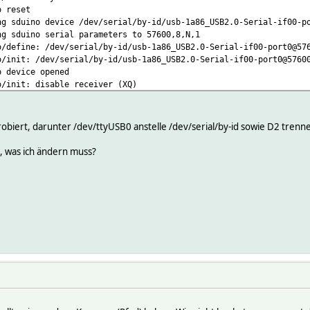
o reset
ng sduino device /dev/serial/by-id/usb-1a86_USB2.0-Serial-if00-p
ng sduino serial parameters to 57600,8,N,1
o/define: /dev/serial/by-id/usb-1a86_USB2.0-Serial-if00-port0@57
o/init: /dev/serial/by-id/usb-1a86_USB2.0-Serial-if00-port0@5760
o device opened
o/init: disable receiver (XQ)
o/init: get version, retry = 0
o/init: get version, retry = 1
o/init: get version, retry = 2
robiert, darunter /dev/ttyUSB0 anstelle /dev/serial/by-id sowie D2 trennen 
o/init: get version, retry = 3
o/init retry count reached. Closed
p, was ich ändern muss?
o closed