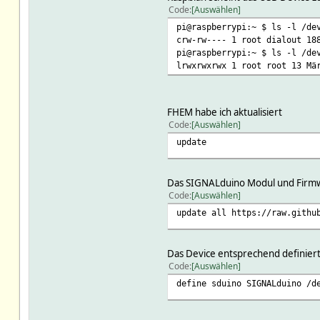
Code
Auswählen
pi@raspberrypi:~ $ ls -l /de
crw-rw---- 1 root dialout 18
pi@raspberrypi:~ $ ls -l /de
lrwxrwxrwx 1 root root 13 Mä
FHEM habe ich aktualisiert
Code
Auswählen
update
Das SIGNALduino Modul und Firmwa
Code
Auswählen
update all https://raw.githu
Das Device entsprechend definier
Code
Auswählen
define sduino SIGNALduino /d