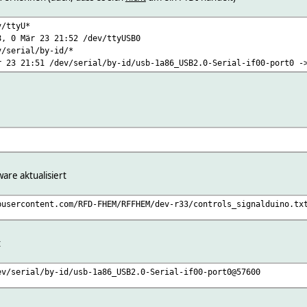
v/ttyU*
8, 0 Mär 23 21:52 /dev/ttyUSB0
v/serial/by-id/*
r 23 21:51 /dev/serial/by-id/usb-1a86_USB2.0-Serial-if00-port0 -
re aktualisiert
busercontent.com/RFD-FHEM/RFFHEM/dev-r33/controls_signalduino.tx
t
ev/serial/by-id/usb-1a86_USB2.0-Serial-if00-port0@57600