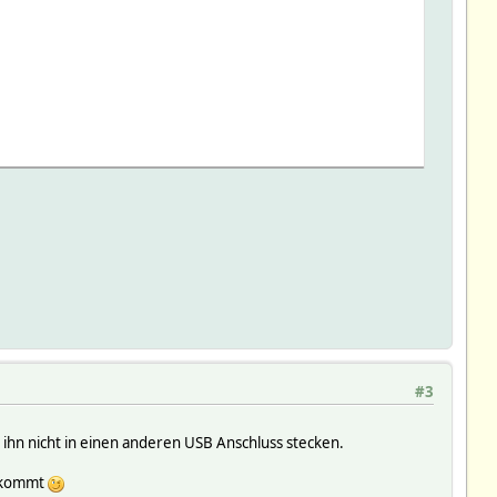
 USB 2.0 Ethernet, b8:27:eb:10:52:24
#3
 ihn nicht in einen anderen USB Anschluss stecken.
u kommt