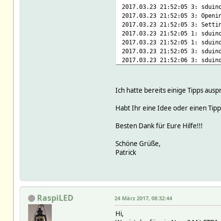
2017.03.23 21:52:05 3: sduin
2017.03.23 21:52:05 3: Openi
2017.03.23 21:52:05 3: Setti
2017.03.23 21:52:05 1: sduin
2017.03.23 21:52:05 1: sduin
2017.03.23 21:52:05 3: sduin
2017.03.23 21:52:06 3: sduin
2017.03.23 21:52:07 3: sduin
2017.03.23 21:52:17 3: sduin
2017.03.23 21:52:27 3: sduin
Ich hatte bereits einige Tipps ausp
2017.03.23 21:52:37 3: sduin
2017.03.23 21:52:37 2: sduin
Habt Ihr eine Idee oder einen Tip
2017.03.23 21:52:37 2: sduin
Besten Dank für Eure Hilfe!!!
Schöne Grüße,
Patrick
RaspiLED
24 März 2017, 08:32:44
Hi,