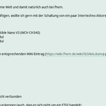
ome Welt und damit natürlich auch bei fhem.
igen, wollte ich gern mit der Schaltung von ein paar Intertechno Akto
ible Nano V3 (WCH CH340)
ul
ul
 entsprechenden WiKi-Eintrag (
https://wiki.fhem.de/wiki/SIGNALduino
)
nicht verbunden
u erkennen (auch, dass es sich
nicht
um ein FTDI handelt)