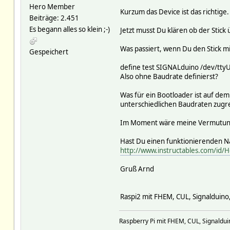
Hero Member
[ 4.489359] usbcore: regist
Kurzum das Device ist das richtige.
Beiträge: 2.451
[ 4.489409] usbserial: USB 
[ 4.491420] usbcore: regist
Es begann alles so klein ;-)
Jetzt musst Du klären ob der Stick
[ 4.491482] usbserial: USB 
[ 4.495936] usb 1-1.2: ch34
Was passiert, wenn Du den Stick mi
Gespeichert
define test SIGNALduino /dev/tty
Also ohne Baudrate definierst?
Was für ein Bootloader ist auf de
unterschiedlichen Baudraten zugr
Im Moment wäre meine Vermutung,
Hast Du einen funktionierenden 
http://www.instructables.com/id/
Gruß Arnd
Raspi2 mit FHEM, CUL, Signalduino
Raspberry Pi mit FHEM, CUL, Signalduin