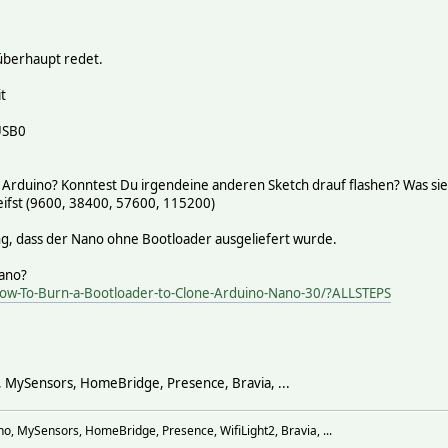
ered new interface driver usbserial_generic
Serial support registered for generic
ered new interface driver ch341
 überhaupt redet.
Serial support registered for ch341-uart
1-uart converter now attached to ttyUSB0
t
USB0
m Arduino? Konntest Du irgendeine anderen Sketch drauf flashen? Was si
eifst (9600, 38400, 57600, 115200)
 dass der Nano ohne Bootloader ausgeliefert wurde.
Nano?
How-To-Burn-a-Bootloader-to-Clone-Arduino-Nano-30/?ALLSTEPS
, MySensors, HomeBridge, Presence, Bravia, ...
o, MySensors, HomeBridge, Presence, WifiLight2, Bravia, ...