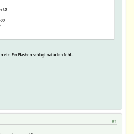
ort0
600
0
etc. Ein Flashen schlägt natürlich fehl...
#1