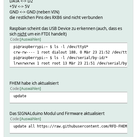
DATA <-> D2
+5V <-> 5V
GND <-> GND (neben VIN)
die restlichen Pins des RXB6 sind nicht verbunden
Raspbian scheint das USB Device zu erkennen (auch, dass es
sich
nicht
um ein FTDI handelt)
Code
Auswählen
pi@raspberrypi:~ $ ls -l /dev/ttyU*
crw-rw---- 1 root dialout 188, 0 Mär 23 21:52 /dev/ttyUSB
pi@raspberrypi:~ $ ls -l /dev/serial/by-id/*
lrwxrwxrwx 1 root root 13 Mär 23 21:51 /dev/serial/by-id/
FHEM habe ich aktualisiert
Code
Auswählen
update
Das SIGNALduino Modul und Firmware aktualisiert
Code
Auswählen
update all https://raw.githubusercontent.com/RFD-FHEM/RFF