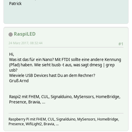
Patrick
RaspiLED
24 März 2017, 08:32:44
#1
Hi,
Was ist das für ein Nano? Mit FTDI sollte eine andere Kennung
(Pfad) haben. Wie sieht lsusb -t aus, was sagt dmesg | grep
usb?
Wieviele USB Devices hast Du an dem Rechner?
Gruß Arnd
Raspi2 mit FHEM, CUL, Signalduino, MySensors, HomeBridge,
Presence, Bravia, ...
Raspberry Pi mit FHEM, CUL, Signalduino, MySensors, HomeBridge,
Presence, WifiLight2, Bravia, ...