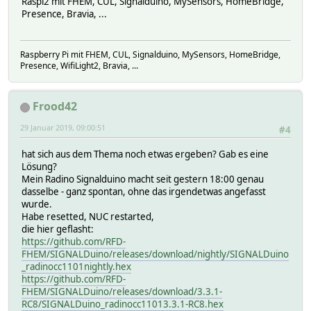
Raspi2 mit FHEM, CUL, Signalduino, MySensors, HomeBridge,
Presence, Bravia, ...
Raspberry Pi mit FHEM, CUL, Signalduino, MySensors, HomeBridge,
Presence, WifiLight2, Bravia, ...
Frood42
29 Januar 2019, 09:00:51
#4
hat sich aus dem Thema noch etwas ergeben? Gab es eine
Lösung?
Mein Radino Signalduino macht seit gestern 18:00 genau
dasselbe - ganz spontan, ohne das irgendetwas angefasst
wurde.
Habe resetted, NUC restarted,
die hier geflasht:
https://github.com/RFD-
FHEM/SIGNALDuino/releases/download/nightly/SIGNALDuino
_radinocc1101nightly.hex
https://github.com/RFD-
FHEM/SIGNALDuino/releases/download/3.3.1-
RC8/SIGNALDuino_radinocc11013.3.1-RC8.hex