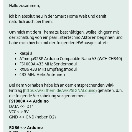
Hallo zusammen,
ich bin absolut neu in der Smart Home Welt und damit
natürlich auch bei fhem.
Um mich mit dem Thema zu beschäftigen, wollte ich gern mit
der Schaltung von ein paar Intertechno Aktoren beginnen und
habe mich hierbei mit der folgenden HW ausgestattet:
Raspi 3
ATmega328P Arduino Compatible Nano V3 (WCH CH340)
FS1000A 433 MHz Sendemodul
RXB6 433 MHz Empfangsmodul
433 MHz Helix Antennen
Bei dem Vorhaben habe ich an dem entsprechenden WiKi-
Eintrag (
https://wiki.fhem.de/wiki/SIGNALduino
) gehalten, d.h.
die folgende Verkabelung vorgenommen:
FS1000A <-> Arduino
DATA <-> D11
VCC <-> 5V
GND <-> GND (neben D2)
RXB6 <-> Arduino