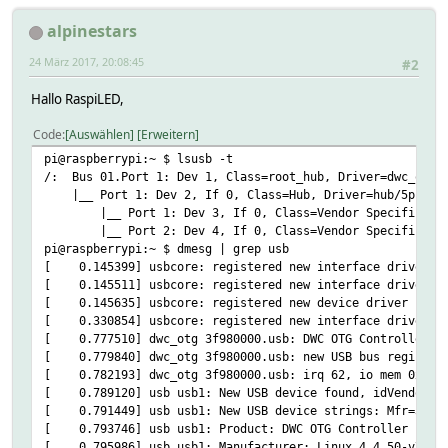
alpinestars
24 März 2017, 20:08:45
#2
Hallo RaspiLED,
Code
Auswählen
Erweitern
pi@raspberrypi:~ $ lsusb -t
/: Bus 01.Port 1: Dev 1, Class=root_hub, Driver=dwc_otg/
|__ Port 1: Dev 2, If 0, Class=Hub, Driver=hub/5p, 48
|__ Port 1: Dev 3, If 0, Class=Vendor Specific Class
|__ Port 2: Dev 4, If 0, Class=Vendor Specific Clas
pi@raspberrypi:~ $ dmesg | grep usb
[ 0.145399] usbcore: registered new interface driver u
[ 0.145511] usbcore: registered new interface driver h
[ 0.145635] usbcore: registered new device driver usb
[ 0.330854] usbcore: registered new interface driver sm
[ 0.777510] dwc_otg 3f980000.usb: DWC OTG Controller
[ 0.779840] dwc_otg 3f980000.usb: new USB bus registere
[ 0.782193] dwc_otg 3f980000.usb: irq 62, io mem 0x000
[ 0.789120] usb usb1: New USB device found, idVendor=1d
[ 0.791449] usb usb1: New USB device strings: Mfr=3, Pr
[ 0.793746] usb usb1: Product: DWC OTG Controller
[ 0.795986] usb usb1: Manufacturer: Linux 4.4.50-v7+ dw