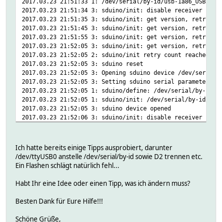
2017.03.23 21:51:33 1: /dev/serial/by-id/usb-1a86_USB2.0-
2017.03.23 21:51:34 3: sduino/init: disable receiver (XQ)
2017.03.23 21:51:35 3: sduino/init: get version, retry = 
2017.03.23 21:51:45 3: sduino/init: get version, retry = 
2017.03.23 21:51:55 3: sduino/init: get version, retry = 
2017.03.23 21:52:05 3: sduino/init: get version, retry = 
2017.03.23 21:52:05 2: sduino/init retry count reached. R
2017.03.23 21:52:05 3: sduino reset
2017.03.23 21:52:05 3: Opening sduino device /dev/serial/
2017.03.23 21:52:05 3: Setting sduino serial parameters t
2017.03.23 21:52:05 1: sduino/define: /dev/serial/by-id/u
2017.03.23 21:52:05 1: sduino/init: /dev/serial/by-id/usb
2017.03.23 21:52:05 3: sduino device opened
2017.03.23 21:52:06 3: sduino/init: disable receiver (XQ)
2017.03.23 21:52:07 3: sduino/init: get version, retry = 
2017.03.23 21:52:17 3: sduino/init: get version, retry = 
2017.03.23 21:52:27 3: sduino/init: get version, retry = 
Ich hatte bereits einige Tipps ausprobiert, darunter
2017.03.23 21:52:37 3: sduino/init: get version, retry = 
/dev/ttyUSB0 anstelle /dev/serial/by-id sowie D2 trennen etc.
2017.03.23 21:52:37 2: sduino/init retry count reached. C
Ein Flashen schlägt natürlich fehl...
2017.03.23 21:52:37 2: sduino closed
Habt Ihr eine Idee oder einen Tipp, was ich ändern muss?
Besten Dank für Eure Hilfe!!!
Schöne Grüße,