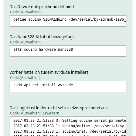
Das Device entsprechend definiert
Code
Auswählen
define sduino SIGNALduino /dev/serial/by-id/usb-1a86_USB2
Das Nano328 Attribut hinzugefügt
Code
Auswählen
attr sduino hardware nano328
Vorher hatte ich zudem avrdude installiert
Code
Auswählen
sudo apt-get install avrdude
Das Logfile ist leider nicht sehr vielversprechend aus
Code
Auswählen
Erweitern
2017.03.23 21:51:33 3: Setting sduino serial parameters t
2017.03.23 21:51:33 1: sduino/define: /dev/serial/by-id/u
2017.03.23 21:51:33 1: sduino/init: /dev/serial/by-id/usb