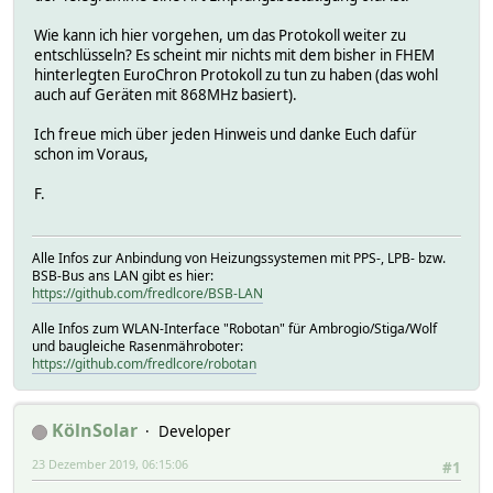
omAA000000007FFF35
V 1.26.01 a-culfw Build: private build (unknown) CUBe (F-
Wie kann ich hier vorgehen, um das Protokoll weiter zu
omAA00000000000035
entschlüsseln? Es scheint mir nichts mit dem bisher in FHEM
omAA000000001FFF35
hinterlegten EuroChron Protokoll zu tun zu haben (das wohl
V 1.26.01 a-culfw Build: private build (unknown) CUBe (F-
auch auf Geräten mit 868MHz basiert).
omAA07FFFFFFFFFF8035
omAA00000000FFFF35
Ich freue mich über jeden Hinweis und danke Euch dafür
V 1.26.01 a-culfw Build: private build (unknown) CUBe (F-
schon im Voraus,
omAA00000000000035
omAA00000000000F35
F.
V 1.26.01 a-culfw Build: private build (unknown) CUBe (F-
omAA00000FFFE00035
omAA00000000000035
Alle Infos zur Anbindung von Heizungssystemen mit PPS-, LPB- bzw.
V 1.26.01 a-culfw Build: private build (unknown) CUBe (F-
BSB-Bus ans LAN gibt es hier:
omAA00000000000035
https://github.com/fredlcore/BSB-LAN
V 1.26.01 a-culfw Build: private build (unknown) CUBe (F-
omAA0003FFFFFFFF8035
Alle Infos zum WLAN-Interface "Robotan" für Ambrogio/Stiga/Wolf
omAA07FFFFFFFFFF35
und baugleiche Rasenmähroboter:
https://github.com/fredlcore/robotan
V 1.26.01 a-culfw Build: private build (unknown) CUBe (F-
omAA000000007FFF35
omAA0000001FFFFF8035
V 1.26.01 a-culfw Build: private build (unknown) CUBe (F-
KölnSolar
Developer
omAA001FFFFFFFFC35
omAA000000001FFC35
23 Dezember 2019, 06:15:06
#1