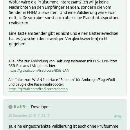
Wofür wäre die Prüfsumme interessant? Ich will ja keine
Nachrichten an den Empfänger senden, sondern die vom
Sender in FHEM auswerten. Und eine Validierung wäre zwar
nett, ließe sich aber sonst auch über eine Plausibilitätsprüfung
realisieren.
Eine Taste am Sender gibt es nicht und einen Batteriewechsel
hat es (zwischen den jeweiligen Vergleichswerten) nicht
gegeben.
Alle Infos zur Anbindung von Heizungssystemen mit PPS-, LPB- bzw.
BSB-Bus ans LAN gibt es hier:
https://github.com/fredlcore/BSB-LAN
Alle Infos zum WLAN-Interface "Robotan" für Ambrogio/Stiga/Wolf
und baugleiche Rasenmähroboter:
https://github.com/fredlcore/robotan
Ralf9
Developer
28 Dezember 2019, 11:58:13
#16
Ja, eine eingeschränkte Validierung ist auch ohne Prüfsumme