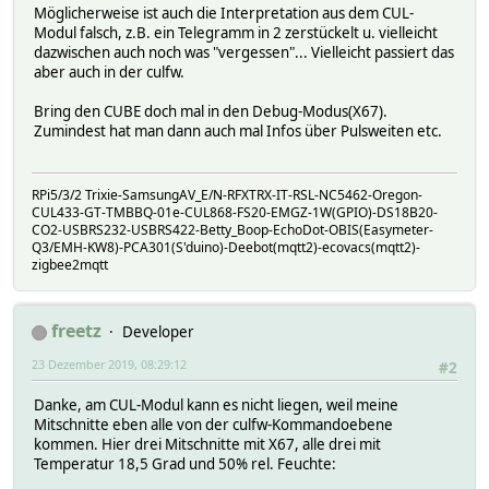
Möglicherweise ist auch die Interpretation aus dem CUL-
Modul falsch, z.B. ein Telegramm in 2 zerstückelt u. vielleicht
dazwischen auch noch was "vergessen"... Vielleicht passiert das
aber auch in der culfw.
Bring den CUBE doch mal in den Debug-Modus(X67).
Zumindest hat man dann auch mal Infos über Pulsweiten etc.
RPi5/3/2 Trixie-SamsungAV_E/N-RFXTRX-IT-RSL-NC5462-Oregon-
CUL433-GT-TMBBQ-01e-CUL868-FS20-EMGZ-1W(GPIO)-DS18B20-
CO2-USBRS232-USBRS422-Betty_Boop-EchoDot-OBIS(Easymeter-
Q3/EMH-KW8)-PCA301(S'duino)-Deebot(mqtt2)-ecovacs(mqtt2)-
zigbee2mqtt
freetz
Developer
23 Dezember 2019, 08:29:12
#2
Danke, am CUL-Modul kann es nicht liegen, weil meine
Mitschnitte eben alle von der culfw-Kommandoebene
kommen. Hier drei Mitschnitte mit X67, alle drei mit
Temperatur 18,5 Grad und 50% rel. Feuchte: