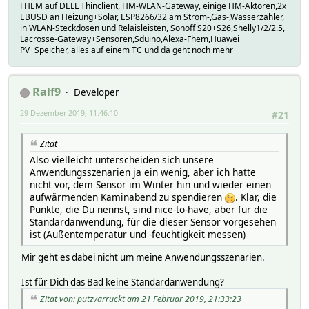
FHEM auf DELL Thinclient, HM-WLAN-Gateway, einige HM-Aktoren,2x
EBUSD an Heizung+Solar, ESP8266/32 am Strom-,Gas-,Wasserzähler,
in WLAN-Steckdosen und Relaisleisten, Sonoff S20+S26,Shelly1/2/2.5,
Lacrosse-Gateway+Sensoren,Sduino,Alexa-Fhem,Huawei
PV+Speicher, alles auf einem TC und da geht noch mehr
Ralf9
Developer
29 Dezember 2019, 11:46:10
#21
Zitat
Also vielleicht unterscheiden sich unsere
Anwendungsszenarien ja ein wenig, aber ich hatte
nicht vor, dem Sensor im Winter hin und wieder einen
aufwärmenden Kaminabend zu spendieren
. Klar, die
Punkte, die Du nennst, sind nice-to-have, aber für die
Standardanwendung, für die dieser Sensor vorgesehen
ist (Außentemperatur und -feuchtigkeit messen)
Mir geht es dabei nicht um meine Anwendungsszenarien.
Ist für Dich das Bad keine Standardanwendung?
Zitat von: putzvarruckt am 21 Februar 2019, 21:33:23