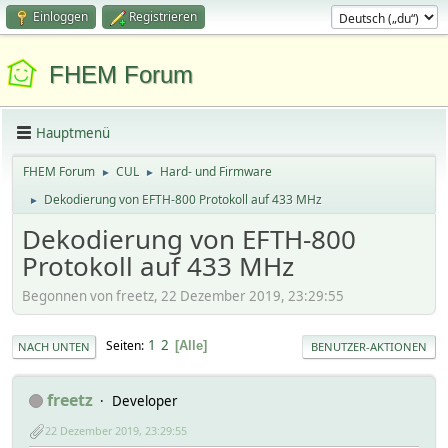
Einloggen
Registrieren
FHEM Forum
Hauptmenü
FHEM Forum
CUL
Hard- und Firmware
►
►
Dekodierung von EFTH-800 Protokoll auf 433 MHz
►
Dekodierung von EFTH-800
Protokoll auf 433 MHz
Begonnen von freetz, 22 Dezember 2019, 23:29:55
1
2
Seiten
Alle
NACH UNTEN
BENUTZER-AKTIONEN
freetz
Developer
22 Dezember 2019, 23:29:55