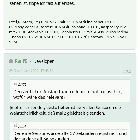
sehen ist, tippe ich fast auf erstes.
Intel(R) Atom(TM) CPU N270 mit 2 SIGNALduino nanoCC1101 +
ESPEasy 2x serial server SIGNALduino nanoCC1101, Raspberry Pi 2
mit 2 CUL Stackable CC1101, Raspberry Pi 3 mit SIGNALduino radino
+ nano328 + 2 x SIGNAL-ESP CC1101 + 1 x rf_Gateway + 1 x SIGNAL-
STM
Ralf9
Developer
29 Dezember 2019, 17:46:34
#24
Zitat
Den zeitlichen Abstand kann ich noch mal nachsehen,
wofür wäre das relevant?
Je öfter er sendet, desto höher ist bei vielen Sensoren die
Wahrscheinlichkeit, daß mal 2 gleichzeitig senden.
Zitat
Der eine Sensor wurde alle 57 Sekunden registriert und
der andere all 58 Sekunden.