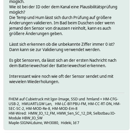
möglich.
Wie ist bei der ID oder dem Kanal eine Plausibilitätsprüfung
möglich?
Die Temp und Hum lässt sich durch Prüfung auf größere
Änderungen validieren. Im Bad beim Duschen oder wenn
jemand den Sensor von draussen reinholt, kann es auch
größere Änderungen geben.
Lässt sich erkennen ob die unbekannte Ziffer immer 0 ist?
Dann kann sie zur Validierung verwendet werden.
Es gibt Sensoren, da lässt sich an der ersten Nachricht nach
dem Batteriewechsel der Batteriewechsel erkennen.
Interessant wäre noch wie oft der Sensor sendet und mit
wievielen Wiederholungen.
FHEM auf Cubietruck mit Igor-Image, SSD und hmland + HM-CFG-
USB-2, HMUARTLGW Lan, HM-LC-Bl1PBU-FM, HM-CC-RT-DN, HM-
SEC-SC-2, HM-MOD-Re-8, HM-MOD-Em-8
HM-Wired: HMW_IO_12_FM, HMW_Sen_SC_12_DR, Selbstbau IO-
Module HBW_IO_SW
Maple-SIGNALduino, WH3080, Hideki, Id 7