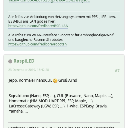
Alle Infos zur Anbindung von Heizungssystemen mit PPS-, LPB- bzw.
BSB-Bus ans LAN gibt es hier:
https://github.com/fredlcore/BSB-LAN
Alle Infos zum WLAN-Interface "Robotan" für Ambrogio/Stiga/Wolf
und baugleiche Rasenmähroboter:
https://github.com/fredlcore/robotan
RaspiLED
23 Dezember 2019, 15:42:28
#7
Jepp, normaler nanoCUL
Gruß Arnd
Signalduino (Nano, ESP, ...), CUL (Busware, Nano, Maple, ...),
Homematic (HM-MOD-UART-RPI, ESP, Maple, ...),
LaCrosseGateway (LGW, ESP, ...), 1-wire, ESPEasy, Bravia,
Yamaha, ...