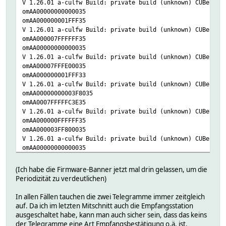
V 1.26.01 a-culfw Build: private build (unknown) CUBe (F-
omAA00000000000035
omAA000000001FFF35
V 1.26.01 a-culfw Build: private build (unknown) CUBe (F-
omAA000007FFFFFF35
omAA00000000000035
V 1.26.01 a-culfw Build: private build (unknown) CUBe (F-
omAA00007FFFE00035
omAA000000001FFF33
V 1.26.01 a-culfw Build: private build (unknown) CUBe (F-
omAA00000000003F8035
omAA0007FFFFFC3E35
V 1.26.01 a-culfw Build: private build (unknown) CUBe (F-
omAA000000FFFFFF35
omAA000003FF800035
V 1.26.01 a-culfw Build: private build (unknown) CUBe (F-
omAA00000000000035
V 1.26.01 a-culfw Build: private build (unknown) CUBe (F-
omAA00000000000035
(Ich habe die Firmware-Banner jetzt mal drin gelassen, um die
omAA000000001FFF35
Periodizität zu verdeutlichen)
V 1.26.01 a-culfw Build: private build (unknown) CUBe (F-
omAC4AB69AA035
In allen Fällen tauchen die zwei Telegramme immer zeitgleich
omAA00000000000035
auf. Da ich im letzten Mitschnitt auch die Empfangsstation
V 1.26.01 a-culfw Build: private build (unknown) CUBe (F-
ausgeschaltet habe, kann man auch sicher sein, dass das keins
omAA03FF8000001F35
der Telegramme eine Art Empfangsbestätigung o.ä. ist.