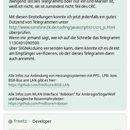
zwingend Teil des Telegramms oder nur ein End-Marker ist,
weiß ich nicht, sie ist zumindest nicht Teil des CRC.
Mit diesen Einstellungen konnte ich jetzt jedenfalls ein gutes
Dutzend von Telegrammen unter
http://www.sunshine2k.de/coding/javascript/crc/crc_js.html
überprüfen.
Wenn mir jemand sagt, wie ich auf die Schnelle das Telegramm
113C401090500
über SIGNALduino versenden kann, dann könnte ich es direkt
am Empfänger verifizieren, ob der dieses Telegramm dann
auch annimmt.
Alle Infos zur Anbindung von Heizungssystemen mit PPS-, LPB- bzw.
BSB-Bus ans LAN gibt es hier:
https://github.com/fredlcore/BSB-LAN
Alle Infos zum WLAN-Interface "Robotan" für Ambrogio/Stiga/Wolf
und baugleiche Rasenmähroboter:
https://github.com/fredlcore/robotan
freetz
Developer
28 Dezember 2019, 23:56:29