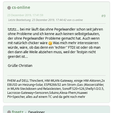
cs-online
23 Dezember 2019, 17:41:59
#9
Letzte Bearbeitung
: 23 Dezember 2019, 17:44:42 von cs-online
tztztz... bei mir läuft das ohne Pegelwandler schon seit Jahren
ohne Probleme und ich kenne auch keinen selbstgebauten,
der ohne Pegelwandler Probleme gemacht hat. Auch wenn
mit natürlich chicker wäre
Was mich mehr interessieren
würde, wäre, ob das denn ein "echter" FTDI ist oder ob man
den dann alle Weile abziehen muss, weil der Testpin nicht
geerdet ist...
Grüße Christian
FHEM auf DELL Thinclient, HM-WLAN-Gateway, einige HM-Aktoren,2x
EBUSD an Heizung+Solar, ESP8266/32 am Strom-,Gas-,Wasserzähler,
in WLAN-Steckdosen und Relaisleisten, Sonoff S20+S26,Shelly1/2/2.5,
Lacrosse-Gateway+Sensoren,Sduino,Alexa-Fhem,Huawei
PV+Speicher, alles auf einem TC und da geht noch mehr
freetz
Developer