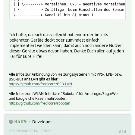
| | \--------> Vorzeichen: 0x3 = negatives Vorzeichen, 0x
| \----------> Zufällige, beim Einschalten des Sensors ve
\------------> Kanal (1 bis 8) minus 1
Ich hoffe, das sich das vielleicht mit einem der bereits
bekannten Geräte deckt oder zumindest einfach
implementiert werden kann, damit auch noch andere Nutzer
dieser Geräte etwas davon haben. Danke Euch allen auf jeden
Fall für Eure Hilfe!
Alle Infos zur Anbindung von Heizungssystemen mit PPS-, LPB- bzw.
BSB-Bus ans LAN gibt es hier:
https://github.com/fredlcore/BSB-LAN
Alle Infos zum WLAN-Interface "Robotan" für Ambrogio/Stiga/Wolf
und baugleiche Rasenmähroboter:
https://github.com/fredlcore/robotan
Ralf9
Developer
28 Dezember 2019, 10:30:49
#14