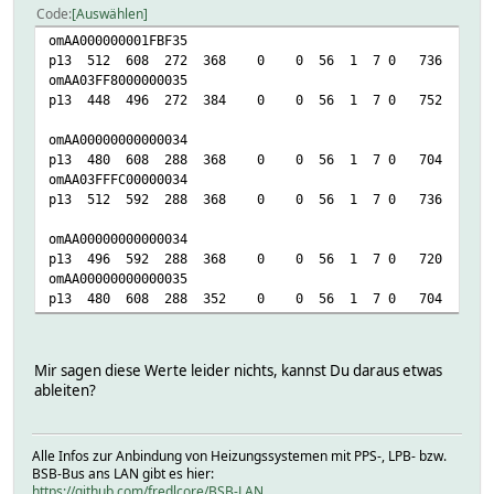
Code
Auswählen
omAA000000001FBF35
p13 512 608 272 368 0 0 56 1 7 0 736 736 368
omAA03FF8000000035
p13 448 496 272 384 0 0 56 1 7 0 752 720 368
omAA00000000000034
p13 480 608 288 368 0 0 56 1 7 0 704 736 352
omAA03FFFC00000034
p13 512 592 288 368 0 0 56 1 7 0 736 720 368
omAA00000000000034
p13 496 592 288 368 0 0 56 1 7 0 720 720 352
omAA00000000000035
p13 480 608 288 352 0 0 56 1 7 0 704 752 352
Mir sagen diese Werte leider nichts, kannst Du daraus etwas
ableiten?
Alle Infos zur Anbindung von Heizungssystemen mit PPS-, LPB- bzw.
BSB-Bus ans LAN gibt es hier:
https://github.com/fredlcore/BSB-LAN