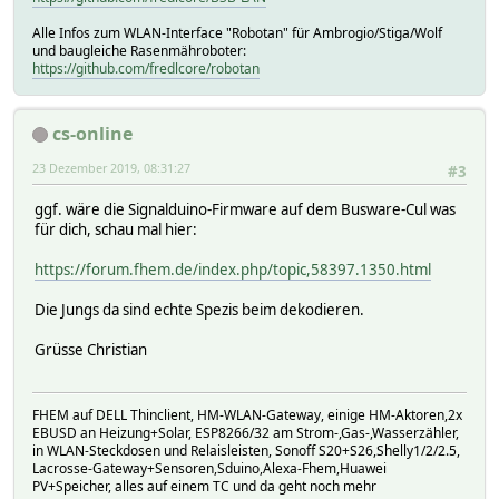
Alle Infos zum WLAN-Interface "Robotan" für Ambrogio/Stiga/Wolf
und baugleiche Rasenmähroboter:
https://github.com/fredlcore/robotan
cs-online
23 Dezember 2019, 08:31:27
#3
ggf. wäre die Signalduino-Firmware auf dem Busware-Cul was
für dich, schau mal hier:
https://forum.fhem.de/index.php/topic,58397.1350.html
Die Jungs da sind echte Spezis beim dekodieren.
Grüsse Christian
FHEM auf DELL Thinclient, HM-WLAN-Gateway, einige HM-Aktoren,2x
EBUSD an Heizung+Solar, ESP8266/32 am Strom-,Gas-,Wasserzähler,
in WLAN-Steckdosen und Relaisleisten, Sonoff S20+S26,Shelly1/2/2.5,
Lacrosse-Gateway+Sensoren,Sduino,Alexa-Fhem,Huawei
PV+Speicher, alles auf einem TC und da geht noch mehr