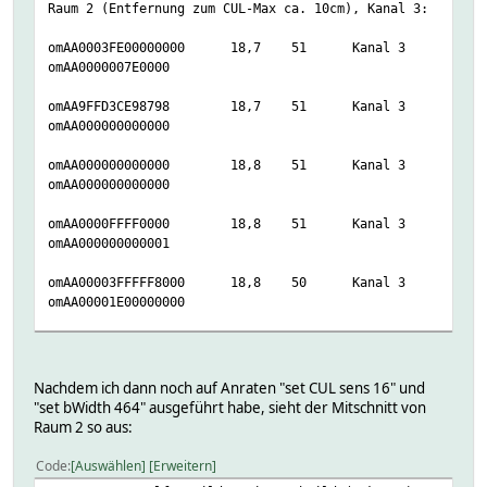
Raum 2 (Entfernung zum CUL-Max ca. 10cm), Kanal 3:
omAA007FFE000000
omAA0003FE00000000
18,7
51
Kanal 3
omAA0000007E0000
omAA9FFD3CE98798
18,7
51
Kanal 3
omAA000000000000
omAA000000000000
18,8
51
Kanal 3
omAA000000000000
omAA0000FFFF0000
18,8
51
Kanal 3
omAA000000000001
omAA00003FFFFF8000
18,8
50
Kanal 3
omAA00001E00000000
omAA000001FF801F80
18,8
50
Kanal 3
omAA07FFFFFFFFFF
Nachdem ich dann noch auf Anraten "set CUL sens 16" und
omAA000000000000
18,8
50
Kanal 3
"set bWidth 464" ausgeführt habe, sieht der Mitschnitt von
omAA000000000000
Raum 2 so aus:
Code
Auswählen
Erweitern