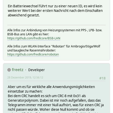
Ein Batteriewechsel führt nur zu einer neuen ID, es wird kein
weiterer Wert bei der ersten Nachricht nach dem Einschalten
abweichend gesetzt.
Alle Infos zur Anbindung von Heizungssystemen mit PPS-, LPB- bzw.
BSB-Bus ans LAN gibt es hier:
https://github.com/fredlcore/BSB-LAN
Alle Infos zum WLAN-Interface "Robotan" für Ambrogio/Stiga/Wolf
und baugleiche Rasenmähroboter:
https://github.com/fredlcore/robotan
freetz
Developer
28 Dezember 2019, 12:56:12
#18
Aber um es für wirkliche alle Anwendungsmöglichkeiten
einsetzbar zu machen:
Bei dem CRC handelt es sich um CRC-8 mit 0x31 als
Generatorpolynom. Dabei ist mir noch aufgefallen, dass das
Telegramm immer mit einer Null aufhört, was für einen CRC ja
nicht passen würde. Woher diese Null kommt und ob sie