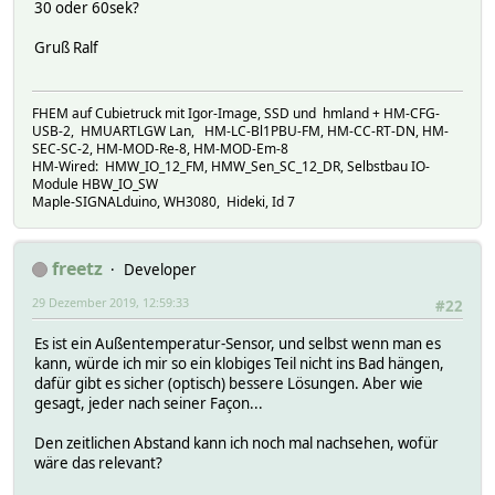
30 oder 60sek?
Gruß Ralf
FHEM auf Cubietruck mit Igor-Image, SSD und hmland + HM-CFG-
USB-2, HMUARTLGW Lan, HM-LC-Bl1PBU-FM, HM-CC-RT-DN, HM-
SEC-SC-2, HM-MOD-Re-8, HM-MOD-Em-8
HM-Wired: HMW_IO_12_FM, HMW_Sen_SC_12_DR, Selbstbau IO-
Module HBW_IO_SW
Maple-SIGNALduino, WH3080, Hideki, Id 7
freetz
Developer
29 Dezember 2019, 12:59:33
#22
Es ist ein Außentemperatur-Sensor, und selbst wenn man es
kann, würde ich mir so ein klobiges Teil nicht ins Bad hängen,
dafür gibt es sicher (optisch) bessere Lösungen. Aber wie
gesagt, jeder nach seiner Façon...
Den zeitlichen Abstand kann ich noch mal nachsehen, wofür
wäre das relevant?