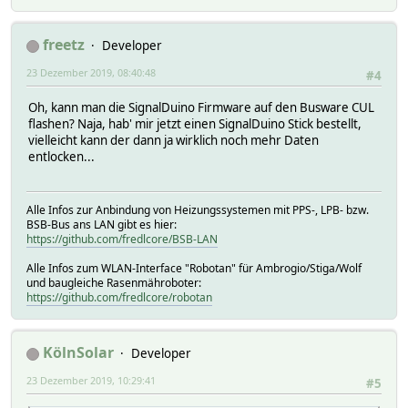
freetz
Developer
23 Dezember 2019, 08:40:48
#4
Oh, kann man die SignalDuino Firmware auf den Busware CUL
flashen? Naja, hab' mir jetzt einen SignalDuino Stick bestellt,
vielleicht kann der dann ja wirklich noch mehr Daten
entlocken...
Alle Infos zur Anbindung von Heizungssystemen mit PPS-, LPB- bzw.
BSB-Bus ans LAN gibt es hier:
https://github.com/fredlcore/BSB-LAN
Alle Infos zum WLAN-Interface "Robotan" für Ambrogio/Stiga/Wolf
und baugleiche Rasenmähroboter:
https://github.com/fredlcore/robotan
KölnSolar
Developer
23 Dezember 2019, 10:29:41
#5