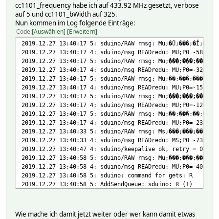
cc1101_frequency habe ich auf 433.92 MHz gesetzt, verbose
auf 5 und cc1101_bWidth auf 325.
Nun kommen im Log folgende Einträge:
Code
Auswählen
Erweitern
2019.12.27 13:40:17 5: sduino/RAW rmsg: Mu;�Ȗ;���;�Ĭ;���;
2019.12.27 13:40:17 4: sduino/msg READredu: MU;P0=-5832;P
2019.12.27 13:40:17 5: sduino/RAW rmsg: Mu;���;���;���;��
2019.12.27 13:40:17 4: sduino/msg READredu: MU;P0=-32001;
2019.12.27 13:40:17 5: sduino/RAW rmsg: Mu;��;���;���;���
2019.12.27 13:40:17 4: sduino/msg READredu: MU;P0=-1512;P
2019.12.27 13:40:17 5: sduino/RAW rmsg: Mu;���;���;���;��
2019.12.27 13:40:17 4: sduino/msg READredu: MU;P0=-12068;
2019.12.27 13:40:17 5: sduino/RAW rmsg: Mu;��;���
2019.12.27 13:40:17 4: sduino/msg READredu: MU;P0=-238;P1
20
2019.12.27 13:40:33 4: sduino/msg READredu: MS;P0=-736;P1
2019.12.27 13:40:47 4: sduino/keepalive ok, retry = 0
2019.12.27 13:40:58 5: sduino/RAW rmsg: Mu;���;���;���;��
2019.12.27 13:40:58 4: sduino/msg READredu: MU;P0=-408;P1
2019.12.27 13:40:58 5: sduino: command for gets: R
2019.12.27 13:40:58 5: AddSendQueue: sduino: R (1)
2019.12.27 13:40:59 5: sduino/RAW rmsg: Mu;�ҙ;���;���;��
2019.12.27 13:40:59 4: sduino/msg READredu: MU;P0=-6610;P
2019.12.27 13:40:59 4: sduino/msg READ: Received answer (
Wie mache ich damit jetzt weiter oder wer kann damit etwas