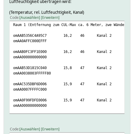
Luftfeuchtigkeit übertragen wird:
(Temperatur, rel. Luftfeuchtigkeit, Kanal)
Code
Auswählen
Erweitern
Raum 1 (Entfernung zum CUL-Max ca. 6 Meter, zwe Wände), K
omAAB5356C4A95C7
16,2
46
Kanal 2
omAA0AFFC000EFFF
omAAB0FC3FF1E000
16,2
46
Kanal 2
omAA000000000000
omAAB53D1815C040
15,8
47
Kanal 2
omAA0038003FFFFF80
omAAC535DBF6D006
15,9
47
Kanal 2
omAA0007FFFFC000
omAA0F99FDFE0006
15,9
47
Kanal 2
omAA000000000000
tA093C08F3C
15,8
47
Kanal 2
omAA000000000000
Code
Auswählen
Erweitern
omAA000000000000
15,8
47
Kanal 2