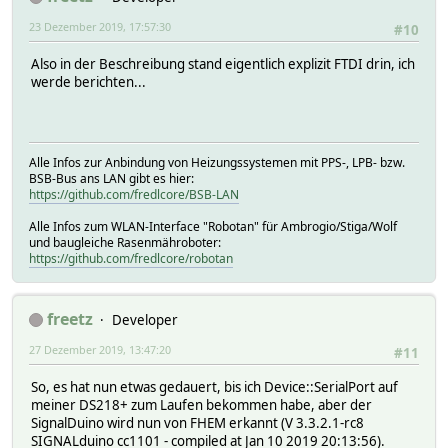
23 Dezember 2019, 17:57:30
#10
Also in der Beschreibung stand eigentlich explizit FTDI drin, ich
werde berichten...
Alle Infos zur Anbindung von Heizungssystemen mit PPS-, LPB- bzw.
BSB-Bus ans LAN gibt es hier:
https://github.com/fredlcore/BSB-LAN
Alle Infos zum WLAN-Interface "Robotan" für Ambrogio/Stiga/Wolf
und baugleiche Rasenmähroboter:
https://github.com/fredlcore/robotan
freetz
Developer
27 Dezember 2019, 13:47:20
#11
So, es hat nun etwas gedauert, bis ich Device::SerialPort auf
meiner DS218+ zum Laufen bekommen habe, aber der
SignalDuino wird nun von FHEM erkannt (V 3.3.2.1-rc8
SIGNALduino cc1101 - compiled at Jan 10 2019 20:13:56).