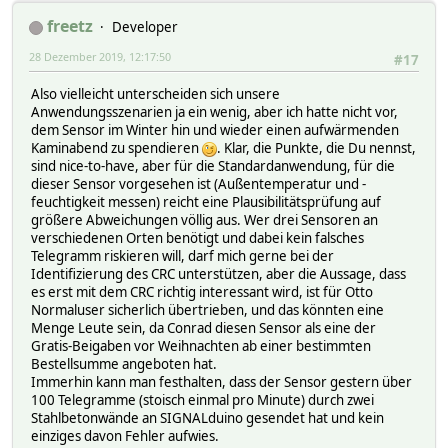
freetz
Developer
28 Dezember 2019, 12:17:50
#17
Also vielleicht unterscheiden sich unsere
Anwendungsszenarien ja ein wenig, aber ich hatte nicht vor,
dem Sensor im Winter hin und wieder einen aufwärmenden
Kaminabend zu spendieren
. Klar, die Punkte, die Du nennst,
sind nice-to-have, aber für die Standardanwendung, für die
dieser Sensor vorgesehen ist (Außentemperatur und -
feuchtigkeit messen) reicht eine Plausibilitätsprüfung auf
größere Abweichungen völlig aus. Wer drei Sensoren an
verschiedenen Orten benötigt und dabei kein falsches
Telegramm riskieren will, darf mich gerne bei der
Identifizierung des CRC unterstützen, aber die Aussage, dass
es erst mit dem CRC richtig interessant wird, ist für Otto
Normaluser sicherlich übertrieben, und das könnten eine
Menge Leute sein, da Conrad diesen Sensor als eine der
Gratis-Beigaben vor Weihnachten ab einer bestimmten
Bestellsumme angeboten hat.
Immerhin kann man festhalten, dass der Sensor gestern über
100 Telegramme (stoisch einmal pro Minute) durch zwei
Stahlbetonwände an SIGNALduino gesendet hat und kein
einziges davon Fehler aufwies.