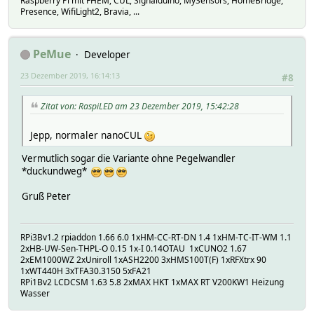
Raspberry Pi mit FHEM, CUL, Signalduino, MySensors, HomeBridge,
Presence, WifiLight2, Bravia, ...
PeMue
Developer
23 Dezember 2019, 16:14:13
#8
Zitat von: RaspiLED am 23 Dezember 2019, 15:42:28
Jepp, normaler nanoCUL
Vermutlich sogar die Variante ohne Pegelwandler
*duckundweg*
Gruß Peter
RPi3Bv1.2 rpiaddon 1.66 6.0 1xHM-CC-RT-DN 1.4 1xHM-TC-IT-WM 1.1
2xHB-UW-Sen-THPL-O 0.15 1x-I 0.14OTAU 1xCUNO2 1.67
2xEM1000WZ 2xUniroll 1xASH2200 3xHMS100T(F) 1xRFXtrx 90
1xWT440H 3xTFA30.3150 5xFA21
RPi1Bv2 LCDCSM 1.63 5.8 2xMAX HKT 1xMAX RT V200KW1 Heizung
Wasser