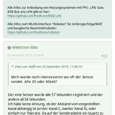
Alle Infos zur Anbindung von Heizungssystemen mit PPS-, LPB- bzw.
BSB-Bus ans LAN gibt es hier:
https://github.com/fredlcore/BSB-LAN
Alle Infos zum WLAN-Interface "Robotan" für Ambrogio/Stiga/Wolf
und baugleiche Rasenmähroboter:
https://github.com/fredlcore/robotan
elektron-bbs
29 Dezember 2019, 16:36:06
#23
Zitat von: Ralf9 am 29 Dezember 2019, 11:46:10
Mich würde noch interessieren wo oft der Sensor
sendet. Alle 30 oder 60sek?
Der eine Sensor wurde alle 57 Sekunden registriert und der
andere all 58 Sekunden.
Ich habe keine Ahnung, ob der Abstand vom eingestellten
Kanal abhängig ist (erster Kanal 2, zweiter Kanal 3), oder
einfach nur Toleranz. Da auf der Senderplatine ein Quartz zu