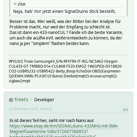
Zitat
Naja, hab' mir jetzt einen SignalDuino Stick bestellt,
Besser ist das. Wer weiß, was der 868er bei der Analyse für
Probleme macht, nur weil der Empfang zu schlecht ist.
Das ist dann ein 433-nanoCUL ? Fände ich die beste Variante,
um auch die aculfw evtl. weiterentwickeln zu können, da der
nano ja per "simplem" flashen beides kann.
RPi5/3/2 Trixie-SamsungAV_E/N-RFXTRX-IT-RSL-NC5462-Oregon-
CUL433-GT-TMBBQ-01e-CUL868-FS20-EMGZ-1W(GPIO)-DS18B20-
CO2-USBRS232-USBRS422-Betty_Boop-EchoDot-OBIS(Easymeter-
Q3/EMH-KW8)-PCA301(S'duino)-Deebot(mqtt2)-ecovacs(mqtt2)-
zigbee2mqtt
freetz
Developer
23 Dezember 2019, 10:42:32
#6
Es ist dieses Teil hier, sieht mir nach Nano aus:
https://www.ebay.de/itm/SIGNALduino-433MHz-mit-SMA-
Magnetfusantenne-5dbi/372667586853?
hash=item56c4b81925:g:reYAAOSw3wVajTuC