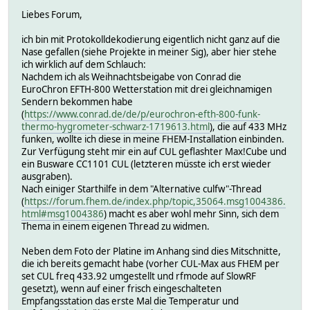
Liebes Forum,
ich bin mit Protokolldekodierung eigentlich nicht ganz auf die
Nase gefallen (siehe Projekte in meiner Sig), aber hier stehe
ich wirklich auf dem Schlauch:
Nachdem ich als Weihnachtsbeigabe von Conrad die
EuroChron EFTH-800 Wetterstation mit drei gleichnamigen
Sendern bekommen habe
(
https://www.conrad.de/de/p/eurochron-efth-800-funk-
thermo-hygrometer-schwarz-1719613.html
), die auf 433 MHz
funken, wollte ich diese in meine FHEM-Installation einbinden.
Zur Verfügung steht mir ein auf CUL geflashter Max!Cube und
ein Busware CC1101 CUL (letzteren müsste ich erst wieder
ausgraben).
Nach einiger Starthilfe in dem "Alternative culfw"-Thread
(
https://forum.fhem.de/index.php/topic,35064.msg1004386.
html#msg1004386
) macht es aber wohl mehr Sinn, sich dem
Thema in einem eigenen Thread zu widmen.
Neben dem Foto der Platine im Anhang sind dies Mitschnitte,
die ich bereits gemacht habe (vorher CUL-Max aus FHEM per
set CUL freq 433.92 umgestellt und rfmode auf SlowRF
gesetzt), wenn auf einer frisch eingeschalteten
Empfangsstation das erste Mal die Temperatur und