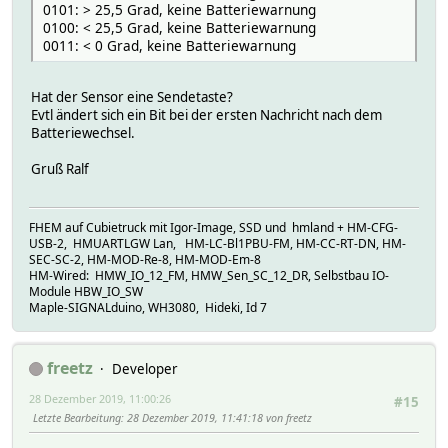
0101: > 25,5 Grad, keine Batteriewarnung
0100: < 25,5 Grad, keine Batteriewarnung
0011: < 0 Grad, keine Batteriewarnung
Hat der Sensor eine Sendetaste?
Evtl ändert sich ein Bit bei der ersten Nachricht nach dem
Batteriewechsel.
Gruß Ralf
FHEM auf Cubietruck mit Igor-Image, SSD und hmland + HM-CFG-
USB-2, HMUARTLGW Lan, HM-LC-Bl1PBU-FM, HM-CC-RT-DN, HM-
SEC-SC-2, HM-MOD-Re-8, HM-MOD-Em-8
HM-Wired: HMW_IO_12_FM, HMW_Sen_SC_12_DR, Selbstbau IO-
Module HBW_IO_SW
Maple-SIGNALduino, WH3080, Hideki, Id 7
freetz
Developer
28 Dezember 2019, 11:00:26
#15
Letzte Bearbeitung
: 28 Dezember 2019, 11:41:18 von freetz