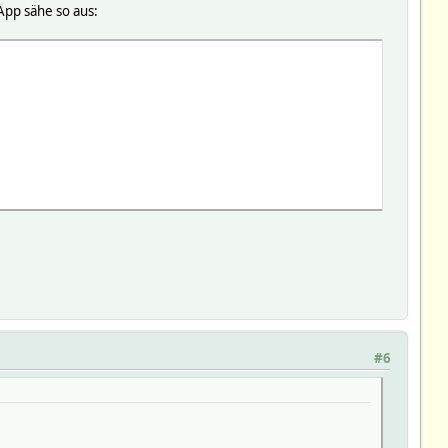
App sähe so aus:
#6