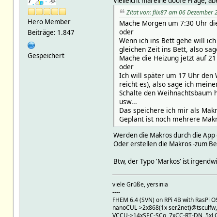
Vielleicht mal eine doofe Frage, 
Zitat von: flix87 am 06 Dezember 
Hero Member
Mache Morgen um 7:30 Uhr die
oder
Beiträge: 1.847
Wenn ich ins Bett gehe will ic
gleichen Zeit ins Bett, also sa
Gespeichert
Mache die Heizung jetzt auf 21
oder
Ich will später um 17 Uhr den
reicht es), also sage ich meine
Schalte den Weihnachtsbaum h
usw...
Das speichere ich mir als Makr
Geplant ist noch mehrere Makr
Werden die Makros durch die App
Oder erstellen die Makros -zum Be
Btw, der Typo 'Markos' ist irgendwi
viele Grüße, yersinia
----
FHEM 6.4 (SVN) on RPi 4B with RasPi OS 
nanoCUL->2x868(1x ser2net)@tsculfw
VCCU->14xSEC-SCo, 7xCC-RT-DN, 5xL