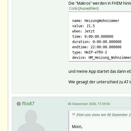
Die "Makros" werden in FHEM hinter
Code
Auswählen
name: HeizungWohnzimmer
value: 21.5
when: Jetzt
time: 0:00:00.000000
duration: 0:00:00.000000
endtime: 22:00:00.000000
type: HmIP-eTRV-2
device: HM_Heizung_Wohnzimme
und meine App startet das dann e
Wie gesagt der unterschied zu AT i
flix87
06 Dezember 2020, 17:39:56
Zitat von: enno am 06 Dezember 2
Moin,