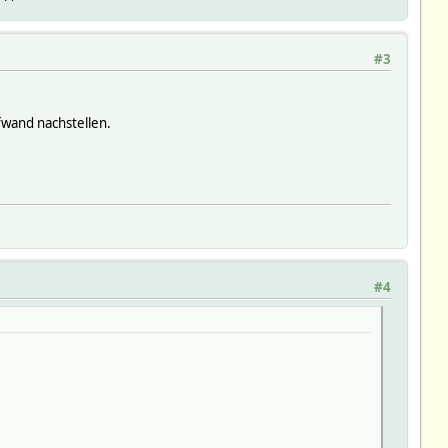
#3
fwand nachstellen.
#4