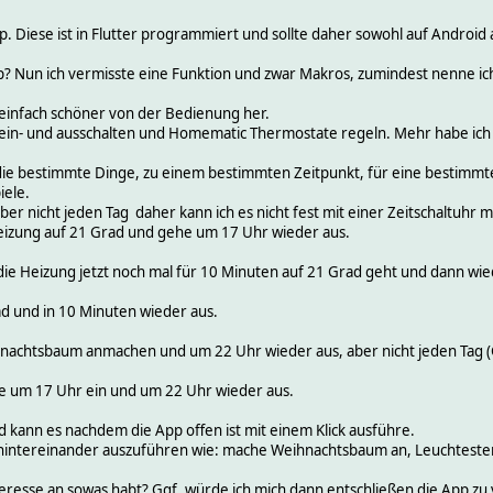
. Diese ist in Flutter programmiert und sollte daher sowohl auf Android a
Nun ich vermisste eine Funktion und zwar Makros, zumindest nenne ich e
p einfach schöner von der Bedienung her.
in- und ausschalten und Homematic Thermostate regeln. Mehr habe ich akt
 die bestimmte Dinge, zu einem bestimmten Zeitpunkt, für eine bestimmt
iele.
ber nicht jeden Tag daher kann ich es nicht fest mit einer Zeitschaltuhr 
izung auf 21 Grad und gehe um 17 Uhr wieder aus.
 die Heizung jetzt noch mal für 10 Minuten auf 21 Grad geht und dann wied
ad und in 10 Minuten wieder aus.
nachtsbaum anmachen und um 22 Uhr wieder aus, aber nicht jeden Tag (Gut 
 um 17 Uhr ein und um 22 Uhr wieder aus.
d kann es nachdem die App offen ist mit einem Klick ausführe.
hintereinander auszuführen wie: mache Weihnachtsbaum an, Leuchtester
eresse an sowas habt? Ggf. würde ich mich dann entschließen die App zu 