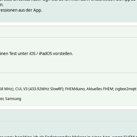
n.
ressionen aus der App.
inen Test unter iOS / iPadOS vorstellen.
868 MHz), CUL V3 (433.92MHz SlowRF); FHEMduino, Aktuelles FHEM; zigbee2mqtt
nker, Samsung