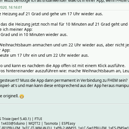
aber wozu benötige ich als Endanwender Makros in einer App, wenn FHEM d
2020, 16:16:01
 Heizung auf 21 Grad und gehe um 17 Uhr wieder aus.
h das die Heizung jetzt noch mal für 10 Minuten auf 21 Grad geht und
ge ich meiner App:
 Grad und in 10 Minuten wieder aus.
 Weihnachtsbaum anmachen und um 22 Uhr wieder aus, aber nicht jede
r App:
eute um 17 Uhr ein und um 22 Uhr wieder aus.
o und kann es nachdem die App offen ist mit einem Klick ausführe.
os hintereinander auszuführen wie: mache Weihnachtsbaum an, Leuc
 gesteuert? Muss die App dann permament in Verbindung zu FHEM sein?
ispiel- at's und man kann diese entsprechend aus der App heraus manipul
e originell.
Trixie (perl 5.40.1) | FTUI
, 1x433@Sduino | MQTT2 | Tasmota | ESPEasy
C-Bl1PBU-FM, 3xTC-IT-WM-W-EU, 1xPB-2-WM55, 1xLC-Sw1PBU-FM, 1xES-PMSw1