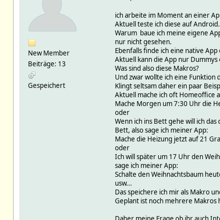
ich arbeite im Moment an einer App
Aktuell teste ich diese auf Android.
Warum baue ich meine eigene App? 
nur nicht gesehen.
Ebenfalls finde ich eine native Ap
New Member
Aktuell kann die App nur Dummys e
Beiträge: 13
Was sind also diese Makros?
Und zwar wollte ich eine Funktion
Gespeichert
Klingt seltsam daher ein paar Beisp
Aktuell mache ich oft Homeoffice a
Mache Morgen um 7:30 Uhr die He
oder
Wenn ich ins Bett gehe will ich das
Bett, also sage ich meiner App:
Mache die Heizung jetzt auf 21 Gr
oder
Ich will später um 17 Uhr den Weih
sage ich meiner App:
Schalte den Weihnachtsbaum heute
usw...
Das speichere ich mir als Makro un
Geplant ist noch mehrere Makros 
Daher meine Frage ob ihr auch Int