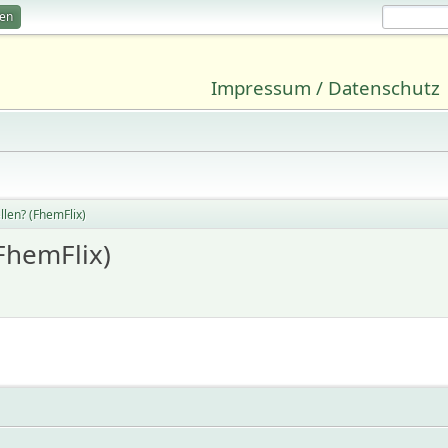
ren
Impressum / Datenschutz
llen? (FhemFlix)
FhemFlix)