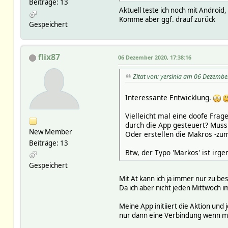
Beiträge: 13
Aktuell teste ich noch mit Android,
Komme aber ggf. drauf zurück
Gespeichert
flix87
06 Dezember 2020, 17:38:16
Zitat von: yersinia am 06 Dezembe
Interessante Entwicklung.
Vielleicht mal eine doofe Fra
durch die App gesteuert? Mus
New Member
Oder erstellen die Makros -zu
Beiträge: 13
Btw, der Typo 'Markos' ist irge
Gespeichert
Mit At kann ich ja immer nur zu b
Da ich aber nicht jeden Mittwoch i
Meine App initiiert die Aktion und
nur dann eine Verbindung wenn man