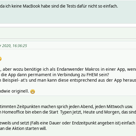
 da ich keine MacBook habe sind die Tests dafür nicht so einfach.
r 2020, 16:36:25
ge, aber wozu benötige ich als Endanwender Makros in einer App, we
s die App dann permament in Verbindung zu FHEM sein?
m Beispiel- at's und man kann diese entsprechend aus der App heraus
ndwie originell.
estimmten Zeitpunkten machen sprich jeden Abend, jeden Mittwoch usw.
m Homeoffice bin eben die Start Typen Jetzt, Heute und Morgen, das sind 
 jeweils und setzt (Falls eine Dauer oder Endzeitpunkt angeben ist) einfa
 die Aktion starten will.