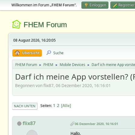
Willkommen im Forum „
FHEM Forum
“.
Einloggen
Registrie
FHEM Forum
08 August 2026, 16:20:05
Übersicht
Suche
FHEM Forum
FHEM
Mobile Devices
Darf ich meine App vorste
►
►
►
Darf ich meine App vorstellen? (
Begonnen von flix87, 06 Dezember 2020, 16:16:01
1
2
Seiten
Alle
NACH UNTEN
flix87
06 Dezember 2020, 16:16:01
Hallo,