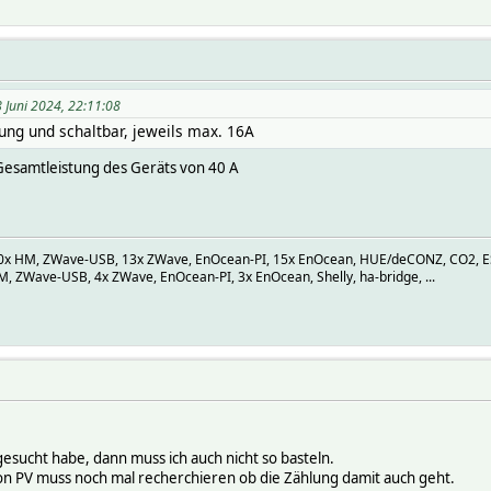
 Juni 2024, 22:11:08
ung und schaltbar, jeweils max. 16A
Gesamtleistung des Geräts von 40 A
 HM, ZWave-USB, 13x ZWave, EnOcean-PI, 15x EnOcean, HUE/deCONZ, CO2, ESP-M
 ZWave-USB, 4x ZWave, EnOcean-PI, 3x EnOcean, Shelly, ha-bridge, ...
gesucht habe, dann muss ich auch nicht so basteln.
n PV muss noch mal recherchieren ob die Zählung damit auch geht.