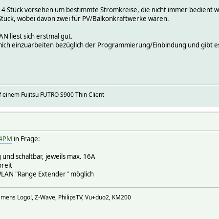
 so 4 Stück vorsehen um bestimmte Stromkreise, die nicht immer bedien
Stück, wobei davon zwei für PV/Balkonkraftwerke wären.
 liest sich erstmal gut.
ich einzuarbeiten bezüglich der Programmierung/Einbindung und gibt e
 einem Fujitsu FUTRO S900 Thin Client
o4PM
in Frage:
 und schaltbar, jeweils max. 16A
reit
 WLAN "Range Extender" möglich
iemens Logo!, Z-Wave, PhilipsTV, Vu+duo2, KM200