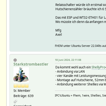
Relaisschalter würde ich erstmal
Hutschienenzähler bräuchte ich 6 
Das mit ESP und WT32-ETH01 für LAN
Wo müsste ich denn da anfangen m
Mfg
Axel
FHEM unter Ubuntu Server 22.04lts auf
18 Juni 2024, 22:11:08
Starkstrombastler
Da kommt wohl auch ein
ShellyPr
- Anbindung via LAN
- vier Kanäle mit Leistungsmessung
- Montage auf Hutschiene, 52mm b
- Anbindung weiterer Shellies via
Sr. Member
IPC\Ubuntu + Fhem, 1wire, Shellies, S
Beiträge: 639