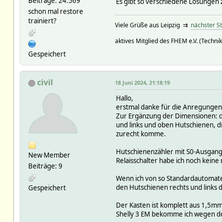
Beiträge: 24.569
Es gibt so verschiedene Lösungen zu
schon mal restore
trainiert?
Viele Grüße aus Leipzig ⇉
nächster S
aktives Mitglied des FHEM e.V. (Technik
Gespeichert
civil
18 Juni 2024, 21:18:19
Hallo,
erstmal danke für die Anregungen
Zur Ergänzung der Dimensionen: der
und links und oben Hutschienen, di
zurecht komme.
Hutschienenzähler mit S0-Ausgang 
New Member
Relaisschalter habe ich noch keine
Beiträge: 9
Wenn ich von so Standardautomaten
den Hutschienen rechts und links 
Gespeichert
Der Kasten ist komplett aus 1,5mm
Shelly 3 EM bekomme ich wegen de