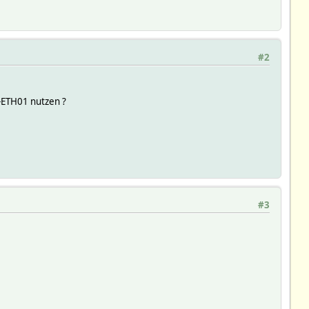
#2
-ETH01 nutzen ?
#3