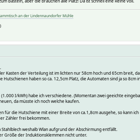
m Basteln, aber die brauchen alle Platz! Da ist schnell eine Reihe voll.
tammtisch an der Lindennaundorfer Mühle
)
.
 Kasten der Verteilung ist im lichten nur 58cm hoch und 65cm breit, da 
e Hutschienen haben so ca. 12,5cm Platz, die Automaten sind ja so 8cm i
(1.000 I/kWh) habe ich verschiedene. (Momentan zwei geeichte eingebaut
 neuen, da müsste ich noch welche kaufen.
 für die Hutschiene mit einer Breite von ca.1,8cm ausgehe, so kann ich 
der Zähler frei bekommen.
 Stahlblech weshalb Wlan aufgrund der Abschirmung entfällt.
r Größe der Induktionsklemmen nicht unter.