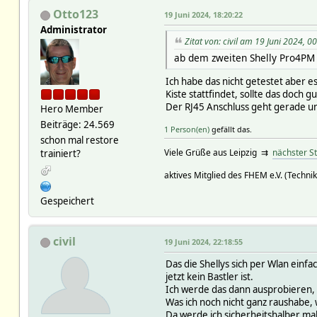
Otto123
19 Juni 2024, 18:20:22
Administrator
Zitat von: civil am 19 Juni 2024, 0
ab dem zweiten Shelly Pro4PM 
Ich habe das nicht getestet aber e
Kiste stattfindet, sollte das doch g
Der RJ45 Anschluss geht gerade un
Hero Member
Beiträge: 24.569
1 Person(en)
gefällt das.
schon mal restore
Viele Grüße aus Leipzig ⇉
nächster S
trainiert?
aktives Mitglied des FHEM e.V. (Technik
Gespeichert
civil
19 Juni 2024, 22:18:55
Das die Shellys sich per Wlan einf
jetzt kein Bastler ist.
Ich werde das dann ausprobieren, 
Was ich noch nicht ganz raushabe, 
Da werde ich sicherheitshalber mal