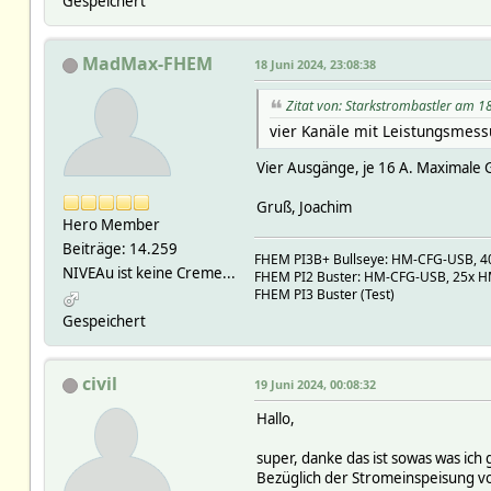
Gespeichert
MadMax-FHEM
18 Juni 2024, 23:08:38
Zitat von: Starkstrombastler am 18
vier Kanäle mit Leistungsmess
Vier Ausgänge, je 16 A. Maximale 
Gruß, Joachim
Hero Member
Beiträge: 14.259
FHEM PI3B+ Bullseye: HM-CFG-USB, 40x
NIVEAu ist keine Creme...
FHEM PI2 Buster: HM-CFG-USB, 25x HM,
FHEM PI3 Buster (Test)
Gespeichert
civil
19 Juni 2024, 00:08:32
Hallo,
super, danke das ist sowas was ich 
Bezüglich der Stromeinspeisung vo