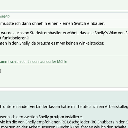
0:08:32
müsste ich dann ohnehin einen kleinen Switch einbauen.
s wurde auch von Starkstrombastler erwähnt, dass die Shelly's Wlan von S
ut funktionieren?!
ten in den Shelly, da braucht es mMn keinen Winkelstecker.
tammtisch an der Lindennaundorfer Mühle
)
ach untereinander verbinden lassen hatte mir heute auch ein Arbeitskolle
wenn ich den zweiten Shelly pro4pm installiere.
wie ich die von Shelly empfohlenen RC-Löschglieder (RC-Snubber) in den S
 morgen an der Arbeit unseren E-Technik Ing. fragen wie ich den schalte.