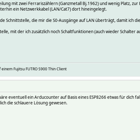
eilung mit zwei Ferrariszählern (Ganzmetall Bj.1962) und wenig Platz, z
terhin ein Netzwerkkabel (LAN/Cat7) dort hineingelegt.
de Schnittstelle, die mir die S0-Ausgänge auf LAN überträgt, damit ich 
tstelle, mit der ich zusätzlich noch Schaltfunktionen (auch wieder Schalte
 einem Fujitsu FUTRO S900 Thin Client
re eventuell ein Arducounter auf Basis eines ESP8266 etwas für dich fall
ich die schlauere Lösung gewesen.