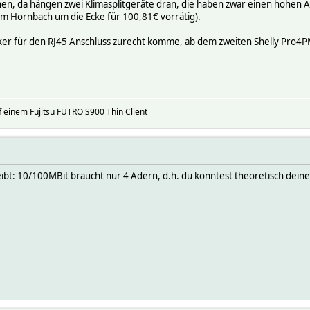
gehen, da hängen zwei Klimasplitgeräte dran, die haben zwar einen hohen
im Hornbach um die Ecke für 100,81€ vorrätig).
ker für den RJ45 Anschluss zurecht komme, ab dem zweiten Shelly Pro4P
 einem Fujitsu FUTRO S900 Thin Client
ibt: 10/100MBit braucht nur 4 Adern, d.h. du könntest theoretisch deine 