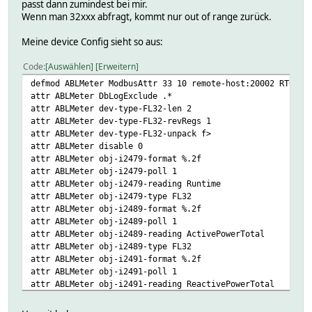
passt dann zumindest bei mir.
Wenn man 32xxx abfragt, kommt nur out of range zurück.
Meine device Config sieht so aus:
Code
Auswählen
Erweitern
defmod ABLMeter ModbusAttr 33 10 remote-host:20002 RTU
attr ABLMeter DbLogExclude .*
attr ABLMeter dev-type-FL32-len 2
attr ABLMeter dev-type-FL32-revRegs 1
attr ABLMeter dev-type-FL32-unpack f>
attr ABLMeter disable 0
attr ABLMeter obj-i2479-format %.2f
attr ABLMeter obj-i2479-poll 1
attr ABLMeter obj-i2479-reading Runtime
attr ABLMeter obj-i2479-type FL32
attr ABLMeter obj-i2489-format %.2f
attr ABLMeter obj-i2489-poll 1
attr ABLMeter obj-i2489-reading ActivePowerTotal
attr ABLMeter obj-i2489-type FL32
attr ABLMeter obj-i2491-format %.2f
attr ABLMeter obj-i2491-poll 1
attr ABLMeter obj-i2491-reading ReactivePowerTotal
attr ABLMeter obj-i2491-type FL32
attr ABLMeter obj-i2493-format %.2f