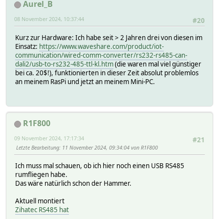
Aurel_B
08 November 2024, 10:37:44
#20
Kurz zur Hardware: Ich habe seit > 2 Jahren drei von diesen im
Einsatz:
https://www.waveshare.com/product/iot-
communication/wired-comm-converter/rs232-rs485-can-
dali2/usb-to-rs232-485-ttl-kl.htm
(die waren mal viel günstiger
bei ca. 20$!), funktionierten in dieser Zeit absolut problemlos
an meinem RasPi und jetzt an meinem Mini-PC.
R1F800
09 November 2024, 17:17:34
#21
Letzte Bearbeitung
: 11 November 2024, 09:34:04 von R1F800
Ich muss mal schauen, ob ich hier noch einen USB RS485
rumfliegen habe.
Das wäre natürlich schon der Hammer.
Aktuell montiert
Zihatec RS485 hat