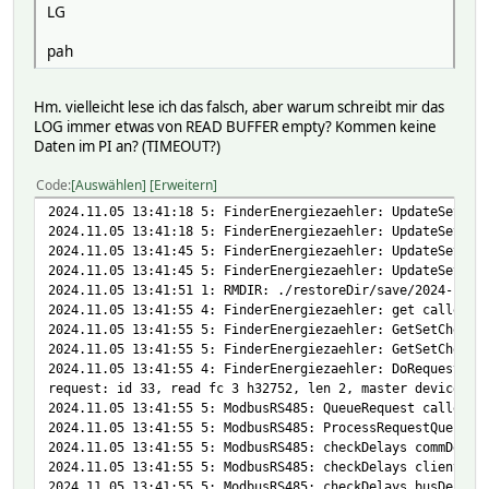
LG
pah
Hm. vielleicht lese ich das falsch, aber warum schreibt mir das
LOG immer etwas von READ BUFFER empty? Kommen keine
Daten im PI an? (TIMEOUT?)
Code
Auswählen
Erweitern
2024.11.05 13:41:18 5: FinderEnergiezaehler: UpdateSetLis
2024.11.05 13:41:18 5: FinderEnergiezaehler: UpdateSetLis
2024.11.05 13:41:45 5: FinderEnergiezaehler: UpdateSetLis
2024.11.05 13:41:45 5: FinderEnergiezaehler: UpdateSetLis
2024.11.05 13:41:51 1: RMDIR: ./restoreDir/save/2024-11-0
2024.11.05 13:41:55 4: FinderEnergiezaehler: get called w
2024.11.05 13:41:55 5: FinderEnergiezaehler: GetSetChecks
2024.11.05 13:41:55 5: FinderEnergiezaehler: GetSetChecks
2024.11.05 13:41:55 4: FinderEnergiezaehler: DoRequest ca
request: id 33, read fc 3 h32752, len 2, master device Fi
2024.11.05 13:41:55 5: ModbusRS485: QueueRequest called f
2024.11.05 13:41:55 5: ModbusRS485: ProcessRequestQueue c
2024.11.05 13:41:55 5: ModbusRS485: checkDelays commDelay
2024.11.05 13:41:55 5: ModbusRS485: checkDelays clientSwi
2024.11.05 13:41:55 5: ModbusRS485: checkDelays busDelayR