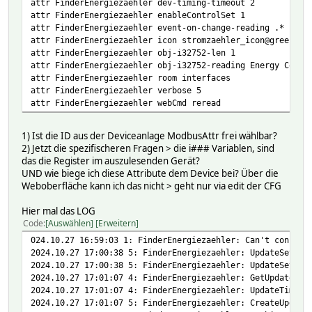
attr FinderEnergiezaehler dev-timing-timeout 2
attr FinderEnergiezaehler enableControlSet 1
attr FinderEnergiezaehler event-on-change-reading .*
attr FinderEnergiezaehler icon stromzaehler_icon@green
attr FinderEnergiezaehler obj-i32752-len 1
attr FinderEnergiezaehler obj-i32752-reading Energy Count
attr FinderEnergiezaehler room interfaces
attr FinderEnergiezaehler verbose 5
attr FinderEnergiezaehler webCmd reread
1) Ist die ID aus der Deviceanlage ModbusAttr frei wählbar?
2) Jetzt die spezifischeren Fragen > die i### Variablen, sind
das die Register im auszulesenden Gerät?
UND wie biege ich diese Attribute dem Device bei? Über die
Weboberfläche kann ich das nicht > geht nur via edit der CFG
Hier mal das LOG
Code
Auswählen
Erweitern
024.10.27 16:59:03 1: FinderEnergiezaehler: Can't connect
2024.10.27 17:00:38 5: FinderEnergiezaehler: UpdateSetLis
2024.10.27 17:00:38 5: FinderEnergiezaehler: UpdateSetLis
2024.10.27 17:01:07 4: FinderEnergiezaehler: GetUpdate (V
2024.10.27 17:01:07 4: FinderEnergiezaehler: UpdateTimer 
2024.10.27 17:01:07 5: FinderEnergiezaehler: CreateUpdate