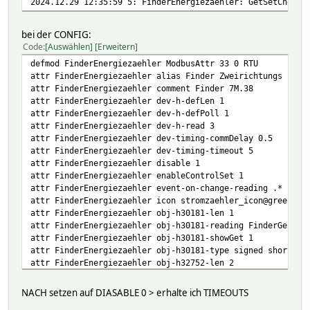
2024.12.29 12:35:59 5: FinderEnergiezaehler: GetSetChecks
attr ABLMeter obj-i2515-reading I1
attr ABLMeter obj-i2515-type FL32
bei der CONFIG:
attr ABLMeter obj-i2517-format %.2f
Code
Auswählen
Erweitern
attr ABLMeter obj-i2517-poll 1
attr ABLMeter obj-i2517-reading I2
defmod FinderEnergiezaehler ModbusAttr 33 0 RTU
attr ABLMeter obj-i2517-type FL32
attr FinderEnergiezaehler alias Finder Zweirichtungs Zähl
attr ABLMeter obj-i2519-format %.2f
attr FinderEnergiezaehler comment Finder 7M.38
attr ABLMeter obj-i2519-poll 1
attr FinderEnergiezaehler dev-h-defLen 1
attr ABLMeter obj-i2519-reading I3
attr FinderEnergiezaehler dev-h-defPoll 1
attr ABLMeter obj-i2519-type FL32
attr FinderEnergiezaehler dev-h-read 3
attr ABLMeter obj-i2529-format %.2f
attr FinderEnergiezaehler dev-timing-commDelay 0.5
attr ABLMeter obj-i2529-poll 1
attr FinderEnergiezaehler dev-timing-timeout 5
attr ABLMeter obj-i2529-reading ActivePowerL1
attr FinderEnergiezaehler disable 1
attr ABLMeter obj-i2529-type FL32
attr FinderEnergiezaehler enableControlSet 1
attr ABLMeter obj-i2531-format %.2f
attr FinderEnergiezaehler event-on-change-reading .*
attr ABLMeter obj-i2531-poll 1
attr FinderEnergiezaehler icon stromzaehler_icon@green
attr ABLMeter obj-i2531-reading ActivePowerL2
attr FinderEnergiezaehler obj-h30181-len 1
attr ABLMeter obj-i2531-type FL32
attr FinderEnergiezaehler obj-h30181-reading FinderGeraet
attr ABLMeter obj-i2533-format %.2f
attr FinderEnergiezaehler obj-h30181-showGet 1
attr ABLMeter obj-i2533-poll 1
attr FinderEnergiezaehler obj-h30181-type signed short li
attr ABLMeter obj-i2533-reading ActivePowerL3
attr FinderEnergiezaehler obj-h32752-len 2
attr ABLMeter obj-i2533-type FL32
attr FinderEnergiezaehler obj-h32752-reading EnergieBezug
attr ABLMeter obj-i2535-format %.2f
attr FinderEnergiezaehler obj-h32752-showGet 1
NACH setzen auf DIASABLE 0 > erhalte ich TIMEOUTS
attr ABLMeter obj-i2535-poll 1
attr FinderEnergiezaehler obj-h32752-type unsigned long l
attr ABLMeter obj-i2535-reading ActivePowerLges