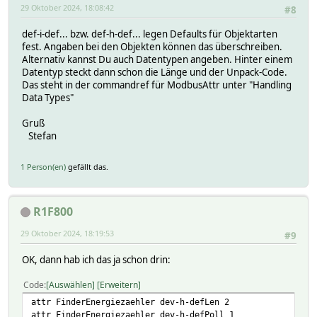
29 Oktober 2024, 18:08:42
#8
def-i-def... bzw. def-h-def... legen Defaults für Objektarten
fest. Angaben bei den Objekten können das überschreiben.
Alternativ kannst Du auch Datentypen angeben. Hinter einem
Datentyp steckt dann schon die Länge und der Unpack-Code.
Das steht in der commandref für ModbusAttr unter "Handling
Data Types"
Gruß
Stefan
1 Person(en)
gefällt das.
R1F800
29 Oktober 2024, 18:19:53
#9
OK, dann hab ich das ja schon drin:
Code
Auswählen
Erweitern
attr FinderEnergiezaehler dev-h-defLen 2
attr FinderEnergiezaehler dev-h-defPoll 1