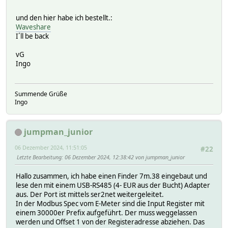
und den hier habe ich bestellt.:
Waveshare
I´ll be back
vG
Ingo
Summende Grüße
Ingo
jumpman_junior
06 Dezember 2024, 11:51:05
#22
Letzte Bearbeitung
: 06 Dezember 2024, 12:38:42 von jumpman_junior
Hallo zusammen, ich habe einen Finder 7m.38 eingebaut und
lese den mit einem USB-RS485 (4- EUR aus der Bucht) Adapter
aus. Der Port ist mittels ser2net weitergeleitet.
In der Modbus Spec vom E-Meter sind die Input Register mit
einem 30000er Prefix aufgeführt. Der muss weggelassen
werden und Offset 1 von der Registeradresse abziehen. Das