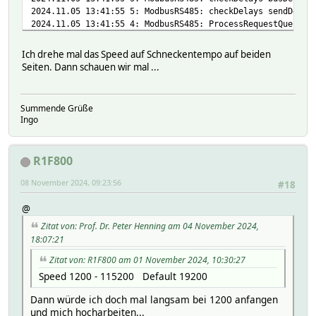
2024.11.05 13:41:55 5: ModbusRS485: checkDelays sendDelay
2024.11.05 13:41:55 4: ModbusRS485: ProcessRequestQueue (
request: id 33, read fc 3 h32752, len 2, master device Fi
2024.11.05 13:41:55 5: ModbusRS485: Send called from Proc
Ich drehe mal das Speed auf Schneckentempo auf beiden
2024.11.05 13:41:55 5: DevIo_SimpleWrite ModbusRS485: 210
Seiten. Dann schauen wir mal ...
2024.11.05 13:41:55 5: ModbusRS485: ReadAnswer called fro
2024.11.05 13:41:55 5: ModbusRS485: ReadAnswer remaining 
2024.11.05 13:42:00 3: ModbusRS485: Timeout in Readanswer
Summende Grüße
request: id 33, read fc 3 h32752, len 2, master device Fi
Ingo
R1F800
08 November 2024, 09:23:56
#18
@
Zitat von: Prof. Dr. Peter Henning am 04 November 2024,
18:07:21
Zitat von: R1F800 am 01 November 2024, 10:30:27
Speed 1200 - 115200 Default 19200
Dann würde ich doch mal langsam bei 1200 anfangen
und mich hocharbeiten...