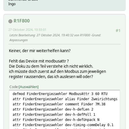
Ingo
R1F800
27 Oktober 2024, 10:33:01
#1
Letzte Bearbeitung
: 27 Oktober 2024, 19:40:32 von R1F800
Grund
:
Anpassungen
Keiner, der mir weiterhelfen kann?
Fehlt das Device mit modbusattr ?
Die Doku zu dem Teil verstehe ich nicht wirklich.
ich müsste doch zuerst auf den Modbus zum jeweiligen
register raussenden, das ich auslesen will oder?
Code
Auswählen
defmod FinderEnergiezaehler ModbusAttr 3 60 RTU
attr FinderEnergiezaehler alias Finder Zweirichtungs Zähl
attr FinderEnergiezaehler comment Finder 7M.38
attr FinderEnergiezaehler dev-h-defLen 2
attr FinderEnergiezaehler dev-h-defPoll 1
attr FinderEnergiezaehler dev-h-defUnpack N
attr FinderEnergiezaehler dev-timing-commDelay 0.1