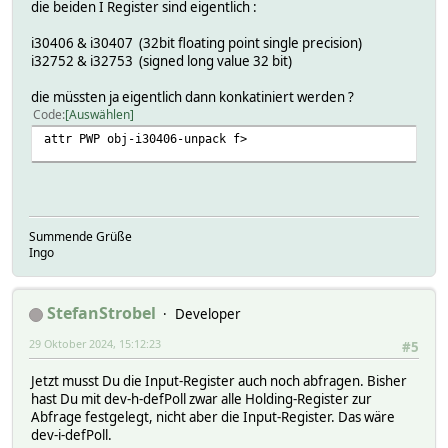
die beiden I Register sind eigentlich :
2024.10.28 16:38:50 5: FinderEnergiezaehler: CombineUpdat
2024.10.28 16:38:50 4: FinderEnergiezaehler: GetUpdate wi
i30406 & i30407 (32bit floating point single precision)
2024.10.28 16:39:50 4: FinderEnergiezaehler: GetUpdate (V
i32752 & i32753 (signed long value 32 bit)
die müssten ja eigentlich dann konkatiniert werden ?
Code
Auswählen
attr PWP obj-i30406-unpack f>
Summende Grüße
Ingo
StefanStrobel
Developer
29 Oktober 2024, 15:12:23
#5
Jetzt musst Du die Input-Register auch noch abfragen. Bisher
hast Du mit dev-h-defPoll zwar alle Holding-Register zur
Abfrage festgelegt, nicht aber die Input-Register. Das wäre
dev-i-defPoll.