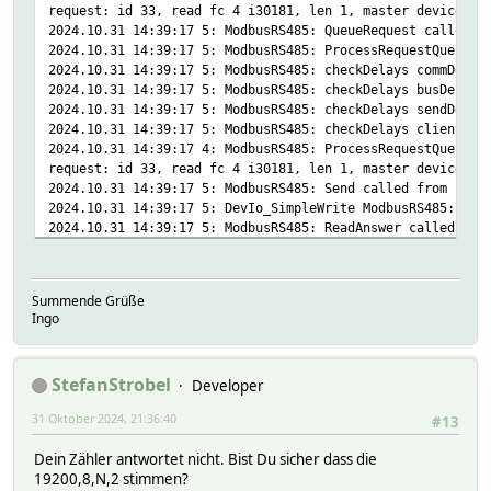
request: id 33, read fc 4 i30181, len 1, master device Fi
2024.10.31 14:39:17 5: ModbusRS485: QueueRequest called f
2024.10.31 14:39:17 5: ModbusRS485: ProcessRequestQueue c
2024.10.31 14:39:17 5: ModbusRS485: checkDelays commDelay
2024.10.31 14:39:17 5: ModbusRS485: checkDelays busDelayR
2024.10.31 14:39:17 5: ModbusRS485: checkDelays sendDelay
2024.10.31 14:39:17 5: ModbusRS485: checkDelays clientSwi
2024.10.31 14:39:17 4: ModbusRS485: ProcessRequestQueue (
request: id 33, read fc 4 i30181, len 1, master device Fi
2024.10.31 14:39:17 5: ModbusRS485: Send called from Proc
2024.10.31 14:39:17 5: DevIo_SimpleWrite ModbusRS485: 210
2024.10.31 14:39:17 5: ModbusRS485: ReadAnswer called fro
2024.10.31 14:39:17 5: ModbusRS485: ReadAnswer remaining 
2024.10.31 14:39:22 3: ModbusRS485: Timeout in Readanswer
request: id 33, read fc 4 i30181, len 1, master device Fi
Summende Grüße
Ingo
StefanStrobel
Developer
31 Oktober 2024, 21:36:40
#13
Dein Zähler antwortet nicht. Bist Du sicher dass die
19200,8,N,2 stimmen?