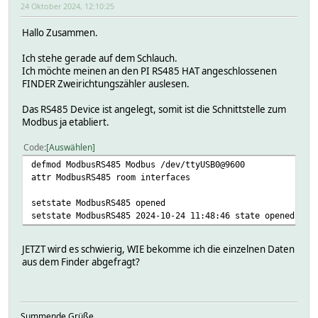
24 Oktober 2024, 12:10:25
Hallo Zusammen.
Ich stehe gerade auf dem Schlauch.
Ich möchte meinen an den PI RS485 HAT angeschlossenen
FINDER Zweirichtungszähler auslesen.
Das RS485 Device ist angelegt, somit ist die Schnittstelle zum
Modbus ja etabliert.
Code
Auswählen
defmod ModbusRS485 Modbus /dev/ttyUSB0@9600
attr ModbusRS485 room interfaces
setstate ModbusRS485 opened
setstate ModbusRS485 2024-10-24 11:48:46 state opened
JETZT wird es schwierig, WIE bekomme ich die einzelnen Daten
aus dem Finder abgefragt?
Summende Grüße