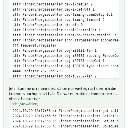
attr FinderEnergiezaehler dev-i-defLen 2
attr FinderEnergiezaehler dev-i-defPoll 1
attr FinderEnergiezaehler dev-timing-commDelay 0.1
attr FinderEnergiezaehler dev-timing-timeout 2
attr FinderEnergiezaehler disable 0
attr FinderEnergiezaehler enableControlSet 1
attr FinderEnergiezaehler event-on-change-reading .*
attr FinderEnergiezaehler icon stromzaehler_icon@green
### Temperaturregister
attr FinderEnergiezaehler obj-i30181-len 1
attr FinderEnergiezaehler obj-i30181-reading FinderGeraet
attr FinderEnergiezaehler obj-i30181-showGet 1
attr FinderEnergiezaehler obj-i30181-type signed short li
#### Register 752 und 753
attr FinderEnergiezaehler obj-i32752-len 2
attr FinderEnergiezaehler obj-i32752-reading EnergieBezug
attr FinderEnergiezaehler obj-i32752-showGet 1
Jetzt komme ich zumindest schon mal weiter, nachdem ich die
attr FinderEnergiezaehler obj-i32752-type unsigned long l
timeouts hochgesetzt hab. Die waren zu klein dimensioniert ...
attr FinderEnergiezaehler obj-i32752-unpack f>
ob das besser ist :
#### Register 754 und 755
Code
Auswählen
attr FinderEnergiezaehler obj-i32754-len 2
2024.10.29 18:17:56 4: FinderEnergiezaehler: get called w
attr FinderEnergiezaehler obj-i32754-reading EnergieEinsp
2024.10.29 18:17:56 5: FinderEnergiezaehler: GetSetChecks
attr FinderEnergiezaehler obj-i32754-showGet 1
2024.10.29 18:17:56 5: FinderEnergiezaehler: GetSetChecks
attr FinderEnergiezaehler obj-i32754-type unsigned long l
2024.10.29 18:17:56 4: FinderEnergiezaehler: DoRequest ca
attr FinderEnergiezaehler obj-i32754-unpack f>