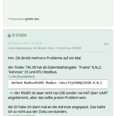
1 Person(en)
gefällt das.
R1F800
28 Oktober 2024, 16:50:48
#4
Letzte Bearbeitung
: 28 Oktober 2024, 17:04:20 von R1F800
Hm. OK direkt mehrere Probleme auf ein Mal.
der Finder 7M.38 hat als Datenblattangabe "Frame" 8,N,2;
"Adresse" 33 und RTU Modbus.
Code
Auswählen
defmod ModbusRS485 Modbus /dev/ttyUSB0@19200,8,N,2
<< der RS485 ist zwar nicht via USB sonder via HAT über UART
angeklemmt, aber das sollte ja kein Problem sein.
die ID habe ich dann mal an die Adresse angepasst. Das hatte
ich so nicht aus der Doku verstanden.