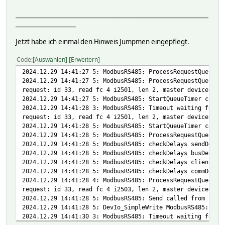
attr FinderEnergiezaehler obj-h32752-unpack f>
attr ABLMeter obj-i2535-type FL32
attr FinderEnergiezaehler obj-h32754-len 2
________________________________________________________________
attr ABLMeter obj-i2537-format %.2f
attr FinderEnergiezaehler obj-h32754-reading EnergieEinsp
____________________
attr ABLMeter obj-i2537-poll 1
attr FinderEnergiezaehler obj-h32754-showGet 1
attr ABLMeter obj-i2537-reading ReactivePowerL1
attr FinderEnergiezaehler obj-h32754-type unsigned long l
Jetzt habe ich einmal den Hinweis Jumpmen eingepflegt.
attr ABLMeter obj-i2537-type FL32
attr FinderEnergiezaehler obj-h32754-unpack f>
attr ABLMeter obj-i2539-format %.2f
attr FinderEnergiezaehler room interfaces
Code
Auswählen
Erweitern
attr ABLMeter obj-i2539-poll 1
attr FinderEnergiezaehler verbose 5
2024.12.29 14:41:27 5: ModbusRS485: ProcessRequestQueue c
attr ABLMeter obj-i2539-reading ReactivePowerL2
attr FinderEnergiezaehler webCmd reread
2024.12.29 14:41:27 5: ModbusRS485: ProcessRequestQueue w
attr ABLMeter obj-i2539-type FL32
request: id 33, read fc 4 i2501, len 2, master device Fin
attr ABLMeter obj-i2541-format %.2f
2024.12.29 14:41:27 5: ModbusRS485: StartQueueTimer calle
attr ABLMeter obj-i2541-poll 1
2024.12.29 14:41:28 3: ModbusRS485: Timeout waiting for a
attr ABLMeter obj-i2541-reading ReactivePowerL3
request: id 33, read fc 4 i2501, len 2, master device Fin
attr ABLMeter obj-i2541-type FL32
2024.12.29 14:41:28 5: ModbusRS485: StartQueueTimer calle
attr ABLMeter obj-i2543-format %.2f
2024.12.29 14:41:28 5: ModbusRS485: ProcessRequestQueue c
attr ABLMeter obj-i2543-poll 1
2024.12.29 14:41:28 5: ModbusRS485: checkDelays sendDelay
attr ABLMeter obj-i2543-reading ReactivePowerLges
2024.12.29 14:41:28 5: ModbusRS485: checkDelays busDelayR
attr ABLMeter obj-i2543-type FL32
2024.12.29 14:41:28 5: ModbusRS485: checkDelays clientSwi
attr ABLMeter obj-i2545-format %.2f
2024.12.29 14:41:28 5: ModbusRS485: checkDelays commDelay
attr ABLMeter obj-i2545-poll 1
2024.12.29 14:41:28 4: ModbusRS485: ProcessRequestQueue (
attr ABLMeter obj-i2545-reading ApparentPowerL1
request: id 33, read fc 4 i2503, len 2, master device Fin
attr ABLMeter obj-i2545-type FL32
2024.12.29 14:41:28 5: ModbusRS485: Send called from Proc
attr ABLMeter obj-i2547-format %.2f
2024.12.29 14:41:28 5: DevIo_SimpleWrite ModbusRS485: 210
attr ABLMeter obj-i2547-poll 1
2024.12.29 14:41:30 3: ModbusRS485: Timeout waiting for a
attr ABLMeter obj-i2547-reading ApparentPowerL2