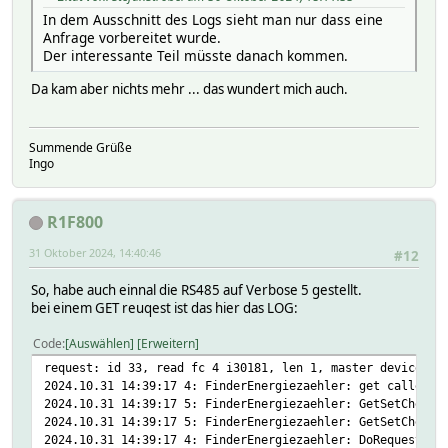
In dem Ausschnitt des Logs sieht man nur dass eine
Anfrage vorbereitet wurde.
Der interessante Teil müsste danach kommen.
Da kam aber nichts mehr ... das wundert mich auch.
Summende Grüße
Ingo
R1F800
31 Oktober 2024, 14:40:46
#12
So, habe auch einnal die RS485 auf Verbose 5 gestellt.
bei einem GET reuqest ist das hier das LOG:
Code
Auswählen
Erweitern
request: id 33, read fc 4 i30181, len 1, master device Fi
2024.10.31 14:39:17 4: FinderEnergiezaehler: get called w
2024.10.31 14:39:17 5: FinderEnergiezaehler: GetSetChecks
2024.10.31 14:39:17 5: FinderEnergiezaehler: GetSetChecks
2024.10.31 14:39:17 4: FinderEnergiezaehler: DoRequest ca