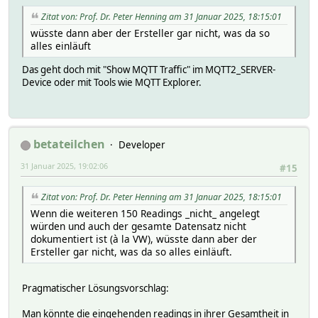
MQTTBridge:weconnect/vehicles/<VIN>/domains/chargingProfi
Zitat von: Prof. Dr. Peter Henning am 31 Januar 2025, 18:15:01
MQTTBridge:weconnect/vehicles/<VIN>/domains/chargingProfi
wüsste dann aber der Ersteller gar nicht, was da so
MQTTBridge:weconnect/vehicles/<VIN>/domains/chargingProfi
alles einläuft
MQTTBridge:weconnect/vehicles/<VIN>/domains/chargingProfi
MQTTBridge:weconnect/vehicles/<VIN>/domains/chargingProfi
Das geht doch mit "Show MQTT Traffic" im MQTT2_SERVER-
MQTTBridge:weconnect/vehicles/<VIN>/domains/chargingProfi
Device oder mit Tools wie MQTT Explorer.
MQTTBridge:weconnect/vehicles/<VIN>/domains/chargingProfi
MQTTBridge:weconnect/vehicles/<VIN>/domains/chargingProfi
MQTTBridge:weconnect/vehicles/<VIN>/domains/chargingProfi
MQTTBridge:weconnect/vehicles/<VIN>/domains/chargingProfi
MQTTBridge:weconnect/vehicles/<VIN>/domains/chargingProfi
betateilchen
Developer
MQTTBridge:weconnect/vehicles/<VIN>/domains/chargingProfi
MQTTBridge:weconnect/vehicles/<VIN>/domains/chargingProfi
31 Januar 2025, 19:02:06
#15
MQTTBridge:weconnect/vehicles/<VIN>/domains/chargingProfi
MQTTBridge:weconnect/vehicles/<VIN>/domains/chargingProfi
Zitat von: Prof. Dr. Peter Henning am 31 Januar 2025, 18:15:01
MQTTBridge:weconnect/vehicles/<VIN>/domains/chargingProfi
MQTTBridge:weconnect/vehicles/<VIN>/domains/chargingProfi
Wenn die weiteren 150 Readings _nicht_ angelegt
MQTTBridge:weconnect/vehicles/<VIN>/domains/chargingProfi
würden und auch der gesamte Datensatz nicht
MQTTBridge:weconnect/vehicles/<VIN>/domains/chargingProfi
dokumentiert ist (à la VW), wüsste dann aber der
MQTTBridge:weconnect/vehicles/<VIN>/domains/chargingProfi
Ersteller gar nicht, was da so alles einläuft.
MQTTBridge:weconnect/vehicles/<VIN>/domains/chargingProfi
MQTTBridge:weconnect/vehicles/<VIN>/domains/chargingProfi
Pragmatischer Lösungsvorschlag:
MQTTBridge:weconnect/vehicles/<VIN>/domains/chargingProfi
MQTTBridge:weconnect/vehicles/<VIN>/domains/batteryChargi
Man könnte die eingehenden readings in ihrer Gesamtheit in
MQTTBridge:weconnect/vehicles/<VIN>/domains/batteryChargi