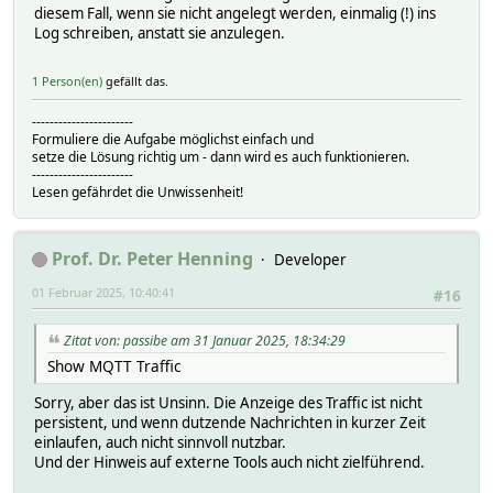
diesem Fall, wenn sie nicht angelegt werden, einmalig (!) ins
MQTTBridge:weconnect/vehicles/<VIN>/domains/climatisation
Log schreiben, anstatt sie anzulegen.
MQTTBridge:weconnect/vehicles/<VIN>/domains/climatisation
MQTTBridge:weconnect/vehicles/<VIN>/domains/climatisation
MQTTBridge:weconnect/vehicles/<VIN>/domains/climatisation
1 Person(en)
gefällt das.
MQTTBridge:weconnect/vehicles/<VIN>/domains/climatisation
MQTTBridge:weconnect/vehicles/<VIN>/domains/climatisation
-----------------------
MQTTBridge:weconnect/vehicles/<VIN>/domains/climatisation
Formuliere die Aufgabe möglichst einfach und
MQTTBridge:weconnect/vehicles/<VIN>/domains/climatisation
setze die Lösung richtig um - dann wird es auch funktionieren.
MQTTBridge:weconnect/vehicles/<VIN>/domains/climatisation
-----------------------
MQTTBridge:weconnect/vehicles/<VIN>/domains/climatisation
Lesen gefährdet die Unwissenheit!
MQTTBridge:weconnect/vehicles/<VIN>/domains/climatisation
MQTTBridge:weconnect/vehicles/<VIN>/domains/climatisation
MQTTBridge:weconnect/vehicles/<VIN>/domains/climatisation
Prof. Dr. Peter Henning
Developer
MQTTBridge:weconnect/vehicles/<VIN>/domains/climatisation
MQTTBridge:weconnect/vehicles/<VIN>/domains/climatisation
01 Februar 2025, 10:40:41
#16
MQTTBridge:weconnect/vehicles/<VIN>/domains/climatisation
MQTTBridge:weconnect/vehicles/<VIN>/domains/climatisation
Zitat von: passibe am 31 Januar 2025, 18:34:29
MQTTBridge:weconnect/vehicles/<VIN>/domains/climatisation
Show MQTT Traffic
MQTTBridge:weconnect/vehicles/<VIN>/domains/climatisation
MQTTBridge:weconnect/vehicles/<VIN>/domains/climatisation
Sorry, aber das ist Unsinn. Die Anzeige des Traffic ist nicht
MQTTBridge:weconnect/vehicles/<VIN>/domains/climatisation
persistent, und wenn dutzende Nachrichten in kurzer Zeit
MQTTBridge:weconnect/vehicles/<VIN>/domains/climatisation
einlaufen, auch nicht sinnvoll nutzbar.
MQTTBridge:weconnect/vehicles/<VIN>/domains/climatisation
Und der Hinweis auf externe Tools auch nicht zielführend.
MQTTBridge:weconnect/vehicles/<VIN>/domains/climatisation
MQTTBridge:weconnect/vehicles/<VIN>/domains/climatisation