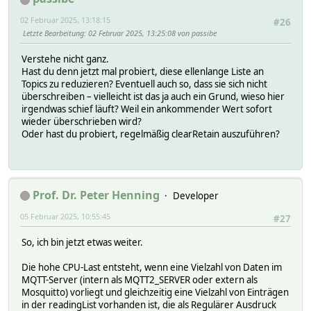
02 Februar 2025, 13:18:15
#26
Letzte Bearbeitung
: 02 Februar 2025, 13:25:08 von passibe
Verstehe nicht ganz.
Hast du denn jetzt mal probiert, diese ellenlange Liste an
Topics zu reduzieren? Eventuell auch so, dass sie sich nicht
überschreiben – vielleicht ist das ja auch ein Grund, wieso hier
irgendwas schief läuft? Weil ein ankommender Wert sofort
wieder überschrieben wird?
Oder hast du probiert, regelmäßig clearRetain auszuführen?
Prof. Dr. Peter Henning
Developer
05 Februar 2025, 10:55:45
#27
So, ich bin jetzt etwas weiter.
Die hohe CPU-Last entsteht, wenn eine Vielzahl von Daten im
MQTT-Server (intern als MQTT2_SERVER oder extern als
Mosquitto) vorliegt und gleichzeitig eine Vielzahl von Einträgen
in der readingList vorhanden ist, die als Regulärer Ausdruck