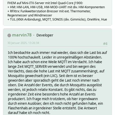
FHEM auf Mini-ITX-Server mit Intel Quad-Core J1900:
+ HM: HM-LAN, HM-USB, HM-MOD-UART mit div. HM-Komponenten
+ RFXtrx: Funkwetterstation Bresser mit ext. Thermometer,
Regenmesser und Windmesser
+ TUL (KNX-Anbindung), MQTT, SONOS (div. Gimmicks), OneWire, Hue
marvin78
Developer
30 Januar 2025, 13:26:34
#6
Ich beobachte auch immer mal wieder, dass sich die Last bis auf
100% hochschaukelt. Leider in unregelmäßigen Abständen.
Ich habe auch schon eine Weile MQTT im Verdacht. Ich habe
lange Zeit MQTT_SERVER verwendet und bin wegen des
Verdachts, dass die hohe Last mit MQTT zusammenhängt, auf
Mosquitto gewechselt (ein LXC). Seit dem ist es besser
geworden aber sporadisch geht die Last noch immer nach
oben. Die Anzahl der Events, die durch Mosquitto ausgelöst
werden, ist jedoch relativ Konstant. Es gibt nichts, das zu
irgendeiner Zeit eine besonders hohe Anzahl an Events
produziert. Ich frage mich trotzdem, ob hier irgendwann
durch einen Auslöser, den ich noch nicht gefunden habe, ein
Flaschenhals an irgendeiner Stelle entsteht. Die Antwort
darauf habe ich noch nicht.