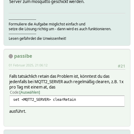
MQTTBridge:weconnect/vehicles/<VIN>/domains/climatisation
Server zum mosquitto geschickt werden.
MQTTBridge:weconnect/vehicles/<VIN>/domains/climatisation
MQTTBridge:weconnect/vehicles/<VIN>/domains/climatisation
MQTTBridge:weconnect/vehicles/<VIN>/domains/climatisation
-----------------------
MQTTBridge:weconnect/vehicles/<VIN>/controls/climatisatio
Formuliere die Aufgabe möglichst einfach und
setze die Lösung richtig um - dann wird es auch funktionieren.
-----------------------
Lesen gefährdet die Unwissenheit!
passibe
01 Februar 2025, 21:06:12
#21
Falls tatsächlich retain das Problem ist, könntest du das
jedenfalls bei MQTT2_SERVER auch regelmäßig clearen, z.B. 1x
pro Tag mit einem at, das
Code
Auswählen
set <MQTT2_SERVER> clearRetain
ausführt.