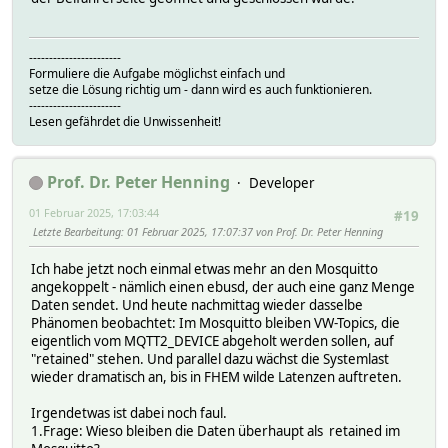
MQTTBridge:weconnect/mqtt/writeableTopics:.* writeableTop
MQTTBridge:weconnect/vehicles/<VIN>/domains/automation/ch
MQTTBridge:weconnect/vehicles/<VIN>/domains/automation/ch
-----------------------
MQTTBridge:weconnect/vehicles/<VIN>/domains/automation/ch
Formuliere die Aufgabe möglichst einfach und
setze die Lösung richtig um - dann wird es auch funktionieren.
MQTTBridge:weconnect/vehicles/<VIN>/domains/chargingProfi
-----------------------
MQTTBridge:weconnect/vehicles/<VIN>/domains/chargingProfi
Lesen gefährdet die Unwissenheit!
MQTTBridge:weconnect/vehicles/<VIN>/domains/chargingProfi
MQTTBridge:weconnect/vehicles/<VIN>/parking/parkingPositi
MQTTBridge:weconnect/mqtt/weconnectForceUpdate_writetopic
Prof. Dr. Peter Henning
MQTTBridge:weconnect/mqtt/weconnectForceUpdate:.* weconne
Developer
MQTTBridge:weconnect/vehicles/<VIN>/domains/automation/cl
01 Februar 2025, 17:03:44
#19
MQTTBridge:weconnect/vehicles/<VIN>/domains/automation/cl
Letzte Bearbeitung
: 01 Februar 2025, 17:07:37 von Prof. Dr. Peter Henning
MQTTBridge:weconnect/vehicles/<VIN>/domains/automation/cl
MQTTBridge:weconnect/vehicles/<VIN>/domains/automation/cl
Ich habe jetzt noch einmal etwas mehr an den Mosquitto
MQTTBridge:weconnect/vehicles/<VIN>/domains/automation/cl
angekoppelt - nämlich einen ebusd, der auch eine ganz Menge
MQTTBridge:weconnect/vehicles/<VIN>/domains/climatisation
Daten sendet. Und heute nachmittag wieder dasselbe
MQTTBridge:weconnect/vehicles/<VIN>/domains/climatisation
Phänomen beobachtet: Im Mosquitto bleiben VW-Topics, die
MQTTBridge:weconnect/vehicles/<VIN>/domains/climatisation
eigentlich vom MQTT2_DEVICE abgeholt werden sollen, auf
MQTTBridge:weconnect/vehicles/<VIN>/domains/climatisation
"retained" stehen. Und parallel dazu wächst die Systemlast
MQTTBridge:weconnect/vehicles/<VIN>/domains/climatisation
wieder dramatisch an, bis in FHEM wilde Latenzen auftreten.
MQTTBridge:weconnect/vehicles/<VIN>/domains/automation/cl
MQTTBridge:weconnect/vehicles/<VIN>/domains/automation/cl
Irgendetwas ist dabei noch faul.
MQTTBridge:weconnect/vehicles/<VIN>/domains/climatisation
1.Frage: Wieso bleiben die Daten überhaupt als retained im
MQTTBridge:weconnect/vehicles/<VIN>/domains/climatisation