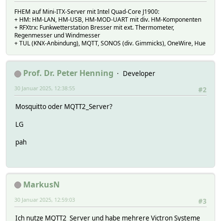
FHEM auf Mini-ITX-Server mit Intel Quad-Core J1900:
+ HM: HM-LAN, HM-USB, HM-MOD-UART mit div. HM-Komponenten
+ RFXtrx: Funkwetterstation Bresser mit ext. Thermometer,
Regenmesser und Windmesser
+ TUL (KNX-Anbindung), MQTT, SONOS (div. Gimmicks), OneWire, Hue
Prof. Dr. Peter Henning
Developer
30 Januar 2025, 12:38:55
#2
Mosquitto oder MQTT2_Server?
LG
pah
MarkusN
30 Januar 2025, 12:59:03
#3
Ich nutze MQTT2_Server und habe mehrere Victron Systeme