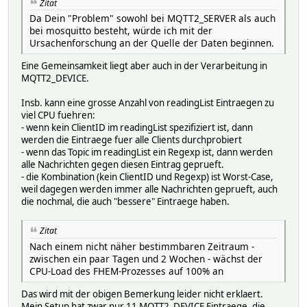
Zitat
MQTTBridge:weconnect/vehicles/<VIN>/domains/automation/cl
Da Dein "Problem" sowohl bei MQTT2_SERVER als auch
MQTTBridge:weconnect/vehicles/<VIN>/domains/automation/cl
bei mosquitto besteht, würde ich mit der
MQTTBridge:weconnect/vehicles/<VIN>/domains/automation/cl
Ursachenforschung an der Quelle der Daten beginnen.
MQTTBridge:weconnect/vehicles/<VIN>/domains/automation/cl
MQTTBridge:weconnect/vehicles/<VIN>/domains/automation/ch
Eine Gemeinsamkeit liegt aber auch in der Verarbeitung in
MQTTBridge:weconnect/vehicles/<VIN>/domains/automation/ch
MQTT2_DEVICE.
MQTTBridge:weconnect/vehicles/<VIN>/domains/automation/ch
MQTTBridge:weconnect/vehicles/<VIN>/domains/automation/ch
Insb. kann eine grosse Anzahl von readingList Eintraegen zu
MQTTBridge:weconnect/vehicles/<VIN>/domains/automation/ch
viel CPU fuehren:
MQTTBridge:weconnect/vehicles/<VIN>/domains/automation/ch
- wenn kein ClientID im readingList spezifiziert ist, dann
MQTTBridge:weconnect/vehicles/<VIN>/domains/automation/ch
werden die Eintraege fuer alle Clients durchprobiert
MQTTBridge:weconnect/vehicles/<VIN>/domains/automation/ch
- wenn das Topic im readingList ein Regexp ist, dann werden
MQTTBridge:weconnect/vehicles/<VIN>/domains/automation/ch
alle Nachrichten gegen diesen Eintrag geprueft.
MQTTBridge:weconnect/vehicles/<VIN>/domains/automation/ch
- die Kombination (kein ClientID und Regexp) ist Worst-Case,
MQTTBridge:weconnect/vehicles/<VIN>/domains/automation/ch
weil dagegen werden immer alle Nachrichten geprueft, auch
MQTTBridge:weconnect/vehicles/<VIN>/domains/automation/ch
die nochmal, die auch "bessere" Eintraege haben.
MQTTBridge:weconnect/vehicles/<VIN>/domains/automation/ch
MQTTBridge:weconnect/vehicles/<VIN>/domains/automation/ch
Zitat
MQTTBridge:weconnect/vehicles/<VIN>/domains/automation/ch
Nach einem nicht näher bestimmbaren Zeitraum -
MQTTBridge:weconnect/vehicles/<VIN>/domains/automation/ch
zwischen ein paar Tagen und 2 Wochen - wächst der
MQTTBridge:weconnect/vehicles/<VIN>/domains/automation/ch
CPU-Load des FHEM-Prozesses auf 100% an
MQTTBridge:weconnect/vehicles/<VIN>/domains/automation/ch
MQTTBridge:weconnect/vehicles/<VIN>/domains/automation/ch
Das wird mit der obigen Bemerkung leider nicht erklaert.
MQTTBridge:weconnect/vehicles/<VIN>/domains/automation/ch
Mein Setup hat zwar nur 11 MQTT2_DEVICE Eintraege, die