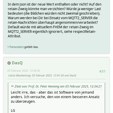
In dem Json ist der neue Wert enthalten oder nicht? Auf den
retain-Zweig könnte man verzichten? Würde ja weniger Last
bedeuten (die Bildchen würden nicht zweimal geschrieben).
Warum werden bei Dir bei Einsatz vom MQTT2_SERVER die
retain-Nachrichten überhaupt angenommen/verarbeitet?
Default würde mit aktuellem FHEM der retain-Zweig im
MQTT2_SERVER eigentlich ignoriert, siehe respectRetain-
Attribut.
1 Person(en)
gefällt das.
DasQ
05 Februar 2025, 13:36:56
#31
Letzte Bearbeitung
: 05 Februar 2025, 13:41:26 von DasQ
Zitat von: Prof. Dr. Peter Henning am 05 Februar 2025, 12:34:21
Leicht irre, das - aber das ist Software von jemand
anders. Ich versuche, den von einem besseren Ansatz
zu überzeugen.
LG