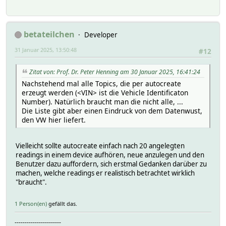
MQTTBridge:weconnect/vehicles/<VIN>/domains/charging/char
MQTTBridge:weconnect/vehicles/<VIN>/domains/charging/char
MQTTBridge:weconnect/vehicles/<VIN>/domains/charging/char
MQTTBridge:weconnect/vehicles/<VIN>/domains/charging/char
betateilchen
Developer
MQTTBridge:weconnect/vehicles/<VIN>/domains/charging/char
MQTTBridge:weconnect/vehicles/<VIN>/domains/charging/char
31 Januar 2025, 13:50:48
#12
MQTTBridge:weconnect/vehicles/<VIN>/domains/charging/char
MQTTBridge:weconnect/vehicles/<VIN>/domains/charging/char
Zitat von: Prof. Dr. Peter Henning am 30 Januar 2025, 16:41:24
MQTTBridge:weconnect/vehicles/<VIN>/domains/charging/plug
Nachstehend mal alle Topics, die per autocreate
MQTTBridge:weconnect/vehicles/<VIN>/domains/charging/plug
erzeugt werden (<VIN> ist die Vehicle Identificaton
MQTTBridge:weconnect/vehicles/<VIN>/domains/charging/plug
Number). Natürlich braucht man die nicht alle, ...
MQTTBridge:weconnect/vehicles/<VIN>/domains/charging/plug
Die Liste gibt aber einen Eindruck von dem Datenwust,
MQTTBridge:weconnect/vehicles/<VIN>/domains/charging/plug
den VW hier liefert.
MQTTBridge:weconnect/vehicles/<VIN>/domains/charging/char
MQTTBridge:weconnect/vehicles/<VIN>/domains/charging/char
MQTTBridge:weconnect/vehicles/<VIN>/domains/chargingProfi
Vielleicht sollte autocreate einfach nach 20 angelegten
MQTTBridge:weconnect/vehicles/<VIN>/domains/chargingProfi
readings in einem device aufhören, neue anzulegen und den
MQTTBridge:weconnect/vehicles/<VIN>/domains/chargingProfi
Benutzer dazu auffordern, sich erstmal Gedanken darüber zu
MQTTBridge:weconnect/vehicles/<VIN>/domains/chargingProfi
machen, welche readings er realistisch betrachtet wirklich
MQTTBridge:weconnect/vehicles/<VIN>/domains/chargingProfi
"braucht".
MQTTBridge:weconnect/vehicles/<VIN>/domains/chargingProfi
MQTTBridge:weconnect/vehicles/<VIN>/domains/chargingProfi
MQTTBridge:weconnect/vehicles/<VIN>/domains/chargingProfi
1 Person(en)
gefällt das.
MQTTBridge:weconnect/vehicles/<VIN>/domains/chargingProfi
MQTTBridge:weconnect/vehicles/<VIN>/domains/chargingProfi
-----------------------