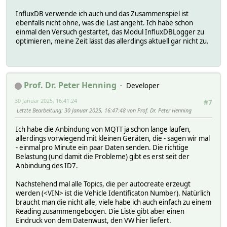
InfluxDB verwende ich auch und das Zusammenspiel ist
ebenfalls nicht ohne, was die Last angeht. Ich habe schon
einmal den Versuch gestartet, das Modul InfluxDBLogger zu
optimieren, meine Zeit lässt das allerdings aktuell gar nicht zu.
Prof. Dr. Peter Henning
Developer
30 Januar 2025, 16:41:24
#7
Letzte Bearbeitung
: 30 Januar 2025, 16:47:48 von Prof. Dr. Peter Henning
Ich habe die Anbindung von MQTT ja schon lange laufen,
allerdings vorwiegend mit kleinen Geräten, die - sagen wir mal
- einmal pro Minute ein paar Daten senden. Die richtige
Belastung (und damit die Probleme) gibt es erst seit der
Anbindung des ID7.
Nachstehend mal alle Topics, die per autocreate erzeugt
werden (<VIN> ist die Vehicle Identificaton Number). Natürlich
braucht man die nicht alle, viele habe ich auch einfach zu einem
Reading zusammengebogen. Die Liste gibt aber einen
Eindruck von dem Datenwust, den VW hier liefert.