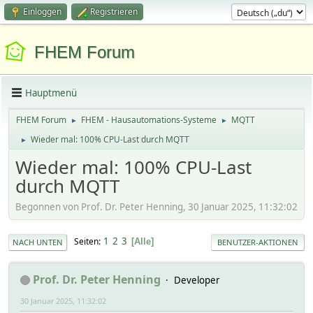
Einloggen
Registrieren
FHEM Forum
Hauptmenü
FHEM Forum
FHEM - Hausautomations-Systeme
MQTT
►
►
Wieder mal: 100% CPU-Last durch MQTT
►
Wieder mal: 100% CPU-Last
durch MQTT
Begonnen von Prof. Dr. Peter Henning, 30 Januar 2025, 11:32:02
1
2
3
Seiten
Alle
NACH UNTEN
BENUTZER-AKTIONEN
Prof. Dr. Peter Henning
Developer
30 Januar 2025, 11:32:02