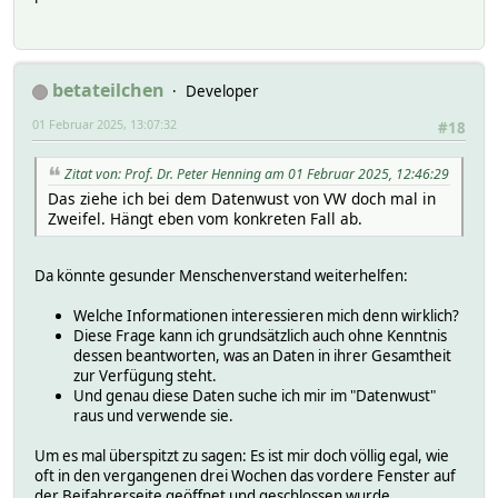
MQTTBridge:weconnect/vehicles/<VIN>/domains/vehicleHealth
MQTTBridge:weconnect/vehicles/<VIN>/domains/measurements/
MQTTBridge:weconnect/vehicles/<VIN>/domains/measurements/
MQTTBridge:weconnect/vehicles/<VIN>/domains/measurements/
betateilchen
Developer
MQTTBridge:weconnect/vehicles/<VIN>/domains/measurements/
MQTTBridge:weconnect/vehicles/<VIN>/domains/measurements/
01 Februar 2025, 13:07:32
#18
MQTTBridge:weconnect/vehicles/<VIN>/domains/measurements/
MQTTBridge:weconnect/vehicles/<VIN>/domains/measurements/
Zitat von: Prof. Dr. Peter Henning am 01 Februar 2025, 12:46:29
MQTTBridge:weconnect/vehicles/<VIN>/domains/measurements/
MQTTBridge:weconnect/vehicles/<VIN>/domains/measurements/
Das ziehe ich bei dem Datenwust von VW doch mal in
MQTTBridge:weconnect/vehicles/<VIN>/domains/measurements/
Zweifel. Hängt eben vom konkreten Fall ab.
MQTTBridge:weconnect/vehicles/<VIN>/domains/measurements/
MQTTBridge:weconnect/vehicles/<VIN>/domains/measurements/
Da könnte gesunder Menschenverstand weiterhelfen:
MQTTBridge:weconnect/vehicles/<VIN>/domains/measurements/
MQTTBridge:weconnect/vehicles/<VIN>/domains/measurements/
Welche Informationen interessieren mich denn wirklich?
MQTTBridge:weconnect/vehicles/<VIN>/domains/batterySuppor
Diese Frage kann ich grundsätzlich auch ohne Kenntnis
MQTTBridge:weconnect/vehicles/<VIN>/domains/batterySuppor
dessen beantworten, was an Daten in ihrer Gesamtheit
MQTTBridge:weconnect/vehicles/<VIN>/parking/parkingPositi
zur Verfügung steht.
MQTTBridge:weconnect/vehicles/<VIN>/parking/parkingPositi
Und genau diese Daten suche ich mir im "Datenwust"
MQTTBridge:weconnect/vehicles/<VIN>/parking/parkingPositi
raus und verwende sie.
MQTTBridge:weconnect/vehicles/<VIN>/controls/charging:.* 
MQTTBridge:weconnect/vehicles/<VIN>/controls/climatisatio
Um es mal überspitzt zu sagen: Es ist mir doch völlig egal, wie
MQTTBridge:weconnect/vehicles/<VIN>/controls/windowheatin
oft in den vergangenen drei Wochen das vordere Fenster auf
MQTTBridge:weconnect/mqtt/weconnectUpdated:.* weconnectUp
der Beifahrerseite geöffnet und geschlossen wurde.
MQTTBridge:weconnect/mqtt/topics:.* topics