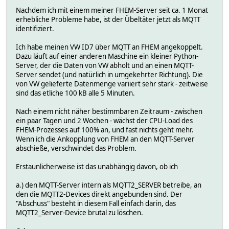
Nachdem ich mit einem meiner FHEM-Server seit ca. 1 Monat
erhebliche Probleme habe, ist der Übeltäter jetzt als MQTT
identifiziert.
Ich habe meinen VW ID7 über MQTT an FHEM angekoppelt.
Dazu läuft auf einer anderen Maschine ein kleiner Python-
Server, der die Daten von VW abholt und an einen MQTT-
Server sendet (und natürlich in umgekehrter Richtung). Die
von VW gelieferte Datenmenge variiert sehr stark - zeitweise
sind das etliche 100 kB alle 5 Minuten.
Nach einem nicht näher bestimmbaren Zeitraum - zwischen
ein paar Tagen und 2 Wochen - wächst der CPU-Load des
FHEM-Prozesses auf 100% an, und fast nichts geht mehr.
Wenn ich die Ankopplung von FHEM an den MQTT-Server
abschieße, verschwindet das Problem.
Erstaunlicherweise ist das unabhängig davon, ob ich
a.) den MQTT-Server intern als MQTT2_SERVER betreibe, an
den die MQTT2-Devices direkt angebunden sind. Der
"Abschuss" besteht in diesem Fall einfach darin, das
MQTT2_Server-Device brutal zu löschen.