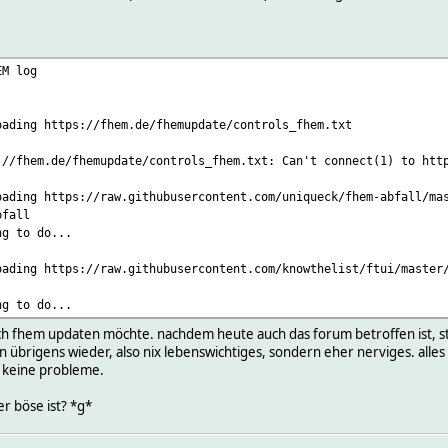
HEM log
oading https://fhem.de/fhemupdate/controls_fhem.txt
://fhem.de/fhemupdate/controls_fhem.txt: Can't connect(1) to htt
oading https://raw.githubusercontent.com/uniqueck/fhem-abfall/ma
bfall
ng to do...
oading https://raw.githubusercontent.com/knowthelist/ftui/master
ng to do...
ich fhem updaten möchte. nachdem heute auch das forum betroffen ist, stel
 übrigens wieder, also nix lebenswichtiges, sondern eher nerviges. alle
 keine probleme.
r böse ist? *g*