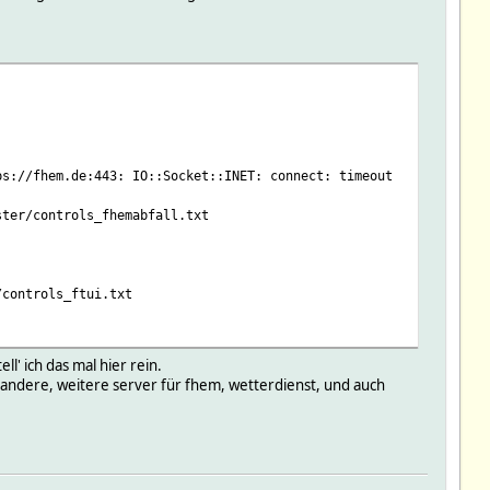
ps://fhem.de:443: IO::Socket::INET: connect: timeout
ster/controls_fhemabfall.txt
/controls_ftui.txt
l' ich das mal hier rein.
s andere, weitere server für fhem, wetterdienst, und auch