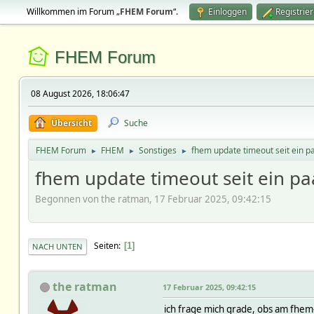
Willkommen im Forum „
FHEM Forum
“.
Einloggen
Registrie
FHEM Forum
08 August 2026, 18:06:47
Übersicht
Suche
FHEM Forum
FHEM
Sonstiges
fhem update timeout seit ein p
►
►
►
fhem update timeout seit ein pa
Begonnen von the ratman, 17 Februar 2025, 09:42:15
Seiten
1
NACH UNTEN
the ratman
17 Februar 2025, 09:42:15
ich frage mich grade, obs am fhem-