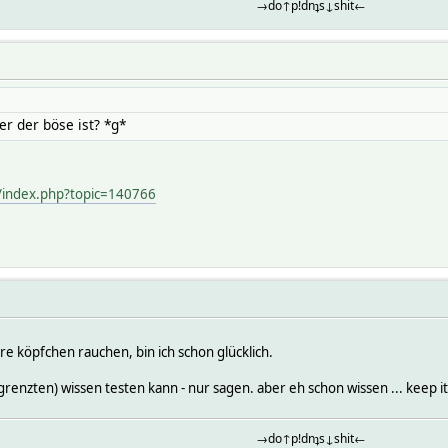
→do↑p!dnʇs↓shit←
r der böse ist? *g*
/index.php?topic=140766
re köpfchen rauchen, bin ich schon glücklich.
enzten) wissen testen kann - nur sagen. aber eh schon wissen ... keep it 
→do↑p!dnʇs↓shit←