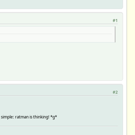
#1
#2
simple: ratman is thinking! *g*