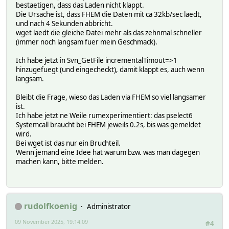
bestaetigen, dass das Laden nicht klappt.
Die Ursache ist, dass FHEM die Daten mit ca 32kb/sec laedt,
und nach 4 Sekunden abbricht.
wget laedt die gleiche Datei mehr als das zehnmal schneller
(immer noch langsam fuer mein Geschmack).
Ich habe jetzt in Svn_GetFile incrementalTimout=>1
hinzugefuegt (und eingecheckt), damit klappt es, auch wenn
langsam.
Bleibt die Frage, wieso das Laden via FHEM so viel langsamer
ist.
Ich habe jetzt ne Weile rumexperimentiert: das pselect6
Systemcall braucht bei FHEM jeweils 0.2s, bis was gemeldet
wird.
Bei wget ist das nur ein Bruchteil.
Wenn jemand eine Idee hat warum bzw. was man dagegen
machen kann, bitte melden.
rudolfkoenig
Administrator
09 November 2025, 19:14:09
#4