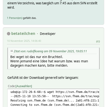
einem Verzeichnis, was taeglich um 7:45 aus dem SVN erstellt
wird.
1 Person(en)
gefällt das.
betateilchen
Developer
10 November 2025, 14:06:40
#9
Zitat von: rudolfkoenig am 09 November 2025, 19:05:11
Bei wget ist das nur ein Bruchteil.
Wenn jemand eine Idee hat warum bzw. was man
dagegen machen kann, bitte melden.
Gefühlt ist der Download generell sehr langsam:
Code
Auswählen
udo@ip-172-26-6-68:~$ wget https://svn.fhem.de/trac/expor
--2025-11-10 13:55:50-- https://svn.fhem.de/trac/export/H
Resolving svn.fhem.de (svn.fhem.de)... 2a01:4f8:221:1b5a:
Connecting to svn.fhem.de (svn.fhem.de)|2a01:4f8:221:1b5a