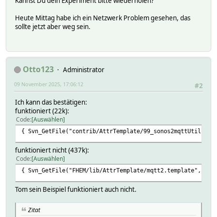
Kannst Du dein Experiment bitte wiederholen?
Heute Mittag habe ich ein Netzwerk Problem gesehen, das
sollte jetzt aber weg sein.
Otto123
Administrator
09 November 2025, 17:06:12
#2
Ich kann das bestätigen:
funktioniert (22k):
Code
Auswählen
{ Svn_GetFile("contrib/AttrTemplate/99_sonos2mqttUtils.pm
funktioniert nicht (437k):
Code
Auswählen
{ Svn_GetFile("FHEM/lib/AttrTemplate/mqtt2.template", "FH
Tom sein Beispiel funktioniert auch nicht.
Zitat