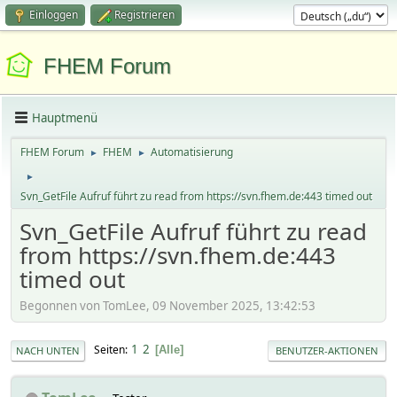
Einloggen
Registrieren
FHEM Forum
Hauptmenü
FHEM Forum
FHEM
Automatisierung
►
►
►
Svn_GetFile Aufruf führt zu read from https://svn.fhem.de:443 timed out
Svn_GetFile Aufruf führt zu read
from https://svn.fhem.de:443
timed out
Begonnen von TomLee, 09 November 2025, 13:42:53
1
2
Seiten
Alle
NACH UNTEN
BENUTZER-AKTIONEN