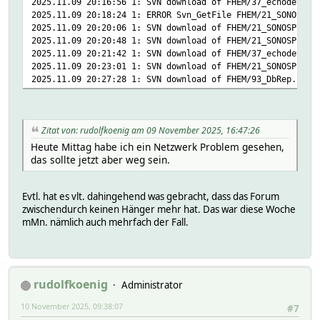
2025.11.09 20:16:56 1: SVN download of FHEM/37_echodevice
2025.11.09 20:18:24 1: ERROR Svn_GetFile FHEM/21_SONOSPLA
2025.11.09 20:20:06 1: SVN download of FHEM/21_SONOSPLAYE
2025.11.09 20:20:48 1: SVN download of FHEM/21_SONOSPLAYE
2025.11.09 20:21:42 1: SVN download of FHEM/37_echodevice
2025.11.09 20:23:01 1: SVN download of FHEM/21_SONOSPLAYE
2025.11.09 20:27:28 1: SVN download of FHEM/93_DbRep.pm t
Zitat von: rudolfkoenig am 09 November 2025, 16:47:26
Heute Mittag habe ich ein Netzwerk Problem gesehen,
das sollte jetzt aber weg sein.
Evtl. hat es vlt. dahingehend was gebracht, dass das Forum
zwischendurch keinen Hänger mehr hat. Das war diese Woche
mMn. nämlich auch mehrfach der Fall.
rudolfkoenig
Administrator
10 November 2025, 09:38:07
#7