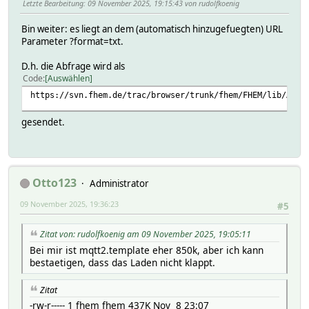
Letzte Bearbeitung
: 09 November 2025, 19:15:43 von rudolfkoenig
Bin weiter: es liegt an dem (automatisch hinzugefuegten) URL
Parameter ?format=txt.
D.h. die Abfrage wird als
Code
Auswählen
https://svn.fhem.de/trac/browser/trunk/fhem/FHEM/lib/Attr
gesendet.
Otto123
Administrator
09 November 2025, 19:36:23
#5
Zitat von: rudolfkoenig am 09 November 2025, 19:05:11
Bei mir ist mqtt2.template eher 850k, aber ich kann
bestaetigen, dass das Laden nicht klappt.
Zitat
-rw-r----- 1 fhem fhem 437K Nov 8 23:07