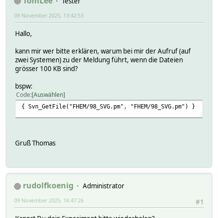
TomLee
Tester
09 November 2025, 13:42:53
Hallo,
kann mir wer bitte erklären, warum bei mir der Aufruf (auf
zwei Systemen) zu der Meldung führt, wenn die Dateien
grösser 100 KB sind?
bspw:
Code
Auswählen
{ Svn_GetFile("FHEM/98_SVG.pm", "FHEM/98_SVG.pm") }
Gruß Thomas
rudolfkoenig
Administrator
09 November 2025, 16:47:26
#1