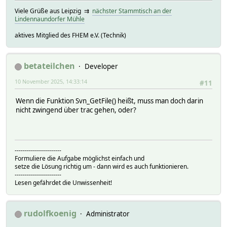
Viele Grüße aus Leipzig ⇉
nächster Stammtisch an der
Lindennaundorfer Mühle
aktives Mitglied des FHEM e.V. (Technik)
betateilchen
Developer
10 November 2025, 14:33:14
#11
Wenn die Funktion Svn_GetFile() heißt, muss man doch darin
nicht zwingend über trac gehen, oder?
-----------------------
Formuliere die Aufgabe möglichst einfach und
setze die Lösung richtig um - dann wird es auch funktionieren.
-----------------------
Lesen gefährdet die Unwissenheit!
rudolfkoenig
Administrator