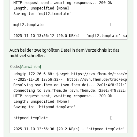
HTTP request sent, awaiting response... 200 Ok
Length: unspecified [None]
Saving to: 'mqtt2.template'
mqtt2.template [
2025-11-10 13:56:12 (20.0 KB/s) - 'mqtt2.template' saved 
Auch bei der zweitgrößten Datei in dem Verzeichnis ist das
nicht viel schneller:
Code
Auswählen
udo@ip-172-26-6-68:~$ wget https://svn.fhem.de/trac/expor
--2025-11-10 13:56:32-- https://svn.fhem.de/trac/export/H
Resolving svn.fhem.de (svn.fhem.de)... 2a01:4f8:221:1b5a:
Connecting to svn.fhem.de (svn.fhem.de)|2a01:4f8:221:1b5a
HTTP request sent, awaiting response... 200 Ok
Length: unspecified [None]
Saving to: 'httpmod.template'
httpmod.template 
2025-11-10 13:56:36 (20.2 KB/s) - 'httpmod.template' save