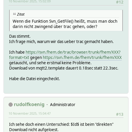
10 November 2025, 15:02:09
#12
Zitat
Wenn die Funktion Svn_GetFile() heißt, muss man doch
darin nicht zwingend über trac gehen, oder?
Das stimmt.
Ich frage mich, warum wir das ueber trac gemacht haben.
Ich habe
https://svn.fhem.de/trac/browser/trunk/fhem/XXX?
format=txt
gegen
https://svn.fhem.de/fhem/trunk/fhem/XXX
getauscht, und sehe erstmal keine Probleme.
Download von mqtt2.template dauert 0.18sec statt 22.3sec.
Habe die Datei eingecheckt.
rudolfkoenig
Administrator
10 November 2025, 15:04:47
#13
Ich sehe doch einen Unterschied: $Id$ ist beim "direkten"
Download nicht aufgeloest.