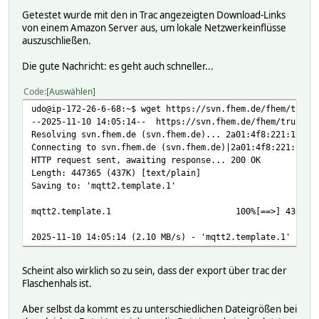
Getestet wurde mit den in Trac angezeigten Download-Links
von einem Amazon Server aus, um lokale Netzwerkeinflüsse
auszuschließen.
Die gute Nachricht: es geht auch schneller...
Code
Auswählen
udo@ip-172-26-6-68:~$ wget https://svn.fhem.de/fhem/trunk
--2025-11-10 14:05:14-- https://svn.fhem.de/fhem/trunk/fh
Resolving svn.fhem.de (svn.fhem.de)... 2a01:4f8:221:1b5a:
Connecting to svn.fhem.de (svn.fhem.de)|2a01:4f8:221:1b5a
HTTP request sent, awaiting response... 200 OK
Length: 447365 (437K) [text/plain]
Saving to: 'mqtt2.template.1'
mqtt2.template.1 100%[==>] 436.88K 
2025-11-10 14:05:14 (2.10 MB/s) - 'mqtt2.template.1' save
Scheint also wirklich so zu sein, dass der export über trac der
Flaschenhals ist.
Aber selbst da kommt es zu unterschiedlichen Dateigrößen bei