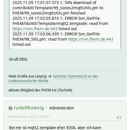
2025.11.09 17:01:07.573 1: SVN download of
contrib/AttrTemplate/99_sonos2mqttUtils.pm to
FHEM/99_sonos2mqttUtils.pm finished
2025.11.09 17:02:05.810 1: ERROR Svn_GetFile
FHEM/lib/AttrTemplate/mqtt2.template: read from
https://svn.fhem.de:443
timed out
2025.11.09 17:03:06.439 1: ERROR Svn_GetFile
FHEM/98_SVG.pm: read from
https://svn.fhem.de:443
timed out
Gruß Otto
Viele Grüße aus Leipzig ⇉
nächster Stammtisch an der
Lindennaundorfer Mühle
aktives Mitglied des FHEM e.V. (Technik)
rudolfkoenig
Administrator
09 November 2025, 19:05:11
#3
Bei mir ist mqtt2.template eher 850k, aber ich kann