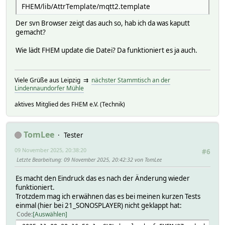
FHEM/lib/AttrTemplate/mqtt2.template
Der svn Browser zeigt das auch so, hab ich da was kaputt
gemacht?
Wie lädt FHEM update die Datei? Da funktioniert es ja auch.
Viele Grüße aus Leipzig ⇉
nächster Stammtisch an der
Lindennaundorfer Mühle
aktives Mitglied des FHEM e.V. (Technik)
TomLee
Tester
09 November 2025, 20:38:20
#6
Letzte Bearbeitung
: 09 November 2025, 20:42:32 von TomLee
Es macht den Eindruck das es nach der Änderung wieder
funktioniert.
Trotzdem mag ich erwähnen das es bei meinen kurzen Tests
einmal (hier bei 21_SONOSPLAYER) nicht geklappt hat:
Code
Auswählen