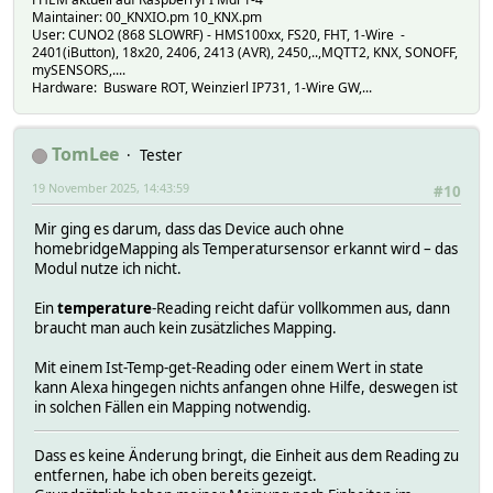
Maintainer: 00_KNXIO.pm 10_KNX.pm
User: CUNO2 (868 SLOWRF) - HMS100xx, FS20, FHT, 1-Wire -
2401(iButton), 18x20, 2406, 2413 (AVR), 2450,..,MQTT2, KNX, SONOFF,
mySENSORS,....
Hardware: Busware ROT, Weinzierl IP731, 1-Wire GW,...
TomLee
Tester
19 November 2025, 14:43:59
#10
Mir ging es darum, dass das Device auch ohne
homebridgeMapping als Temperatursensor erkannt wird – das
Modul nutze ich nicht.
Ein
temperature
-Reading reicht dafür vollkommen aus, dann
braucht man auch kein zusätzliches Mapping.
Mit einem Ist-Temp-get-Reading oder einem Wert in state
kann Alexa hingegen nichts anfangen ohne Hilfe, deswegen ist
in solchen Fällen ein Mapping notwendig.
Dass es keine Änderung bringt, die Einheit aus dem Reading zu
entfernen, habe ich oben bereits gezeigt.