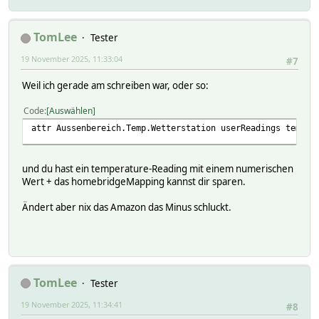
TomLee
Tester
19 November 2025, 11:33:04
#7
Weil ich gerade am schreiben war, oder so:
Code
Auswählen
attr Aussenbereich.Temp.Wetterstation userReadings temper
und du hast ein temperature-Reading mit einem numerischen
Wert + das homebridgeMapping kannst dir sparen.
Ändert aber nix das Amazon das Minus schluckt.
TomLee
Tester
19 November 2025, 11:34:41
#8