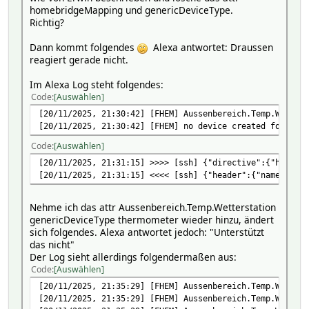
homebridgeMapping und genericDeviceType.
Richtig?
Dann kommt folgendes
Alexa antwortet: Draussen
reagiert gerade nicht.
Im Alexa Log steht folgendes:
Code
Auswählen
[20/11/2025, 21:30:42] [FHEM] Aussenbereich.Temp.Wetters
[20/11/2025, 21:30:42] [FHEM] no device created for Auss
Code
Auswählen
[20/11/2025, 21:31:15] >>>> [ssh] {"directive":{"header"
[20/11/2025, 21:31:15] <<<< [ssh] {"header":{"namespace"
Nehme ich das attr Aussenbereich.Temp.Wetterstation
genericDeviceType thermometer wieder hinzu, ändert
sich folgendes. Alexa antwortet jedoch: "Unterstützt
das nicht"
Der Log sieht allerdings folgendermaßen aus:
Code
Auswählen
[20/11/2025, 21:35:29] [FHEM] Aussenbereich.Temp.Wetters
[20/11/2025, 21:35:29] [FHEM] Aussenbereich.Temp.Wetters