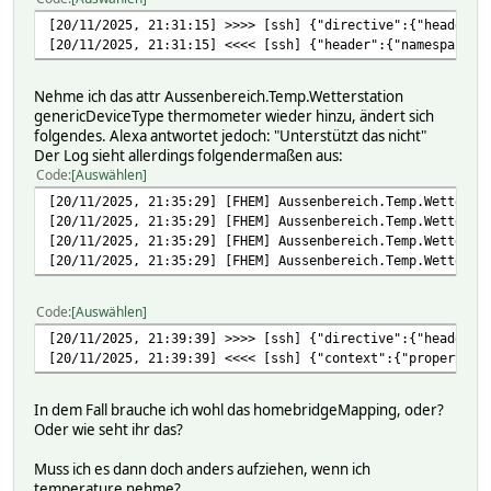
[20/11/2025, 21:31:15] >>>> [ssh] {"directive":{"header":
[20/11/2025, 21:31:15] <<<< [ssh] {"header":{"namespace":
Nehme ich das attr Aussenbereich.Temp.Wetterstation
genericDeviceType thermometer wieder hinzu, ändert sich
folgendes. Alexa antwortet jedoch: "Unterstützt das nicht"
Der Log sieht allerdings folgendermaßen aus:
Code
Auswählen
[20/11/2025, 21:35:29] [FHEM] Aussenbereich.Temp.Wetterst
[20/11/2025, 21:35:29] [FHEM] Aussenbereich.Temp.Wetterst
[20/11/2025, 21:35:29] [FHEM] Aussenbereich.Temp.Wetterst
[20/11/2025, 21:35:29] [FHEM] Aussenbereich.Temp.Wetterst
Code
Auswählen
[20/11/2025, 21:39:39] >>>> [ssh] {"directive":{"header":
[20/11/2025, 21:39:39] <<<< [ssh] {"context":{"properties
In dem Fall brauche ich wohl das homebridgeMapping, oder?
Oder wie seht ihr das?
Muss ich es dann doch anders aufziehen, wenn ich
temperature nehme?