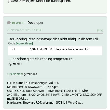
genericDeviceType
kannst dir dann sparen.
erwin
Developer
20 November 2025, 17:11:46
#14
userReading, readingsNmap: alles nicht nötig, in diesem Fall!
Code
Auswählen
DEF 4/0/1:dpt9.001:temperature:nosuffix
...und schon gibts ein reading temperature...
l.g. erwin
1 Person(en)
gefällt das.
FHEM aktuell auf RaspberryPI Mdl 1-4
Maintainer: 00_KNXIO.pm 10_KNX.pm
User: CUNO2 (868 SLOWRF) - HMS100xx, FS20, FHT, 1-Wire -
2401(iButton), 18x20, 2406, 2413 (AVR), 2450,..,MQTT2, KNX, SONOFF,
mySENSORS,....
Hardware: Busware ROT, Weinzierl IP731, 1-Wire GW,...