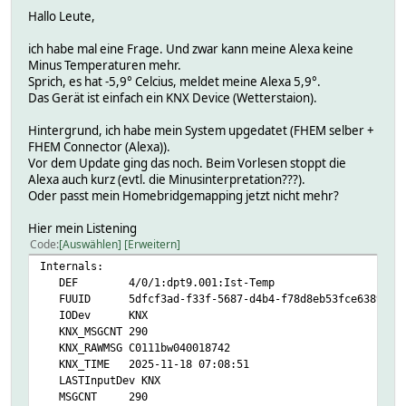
Hallo Leute,
ich habe mal eine Frage. Und zwar kann meine Alexa keine
Minus Temperaturen mehr.
Sprich, es hat -5,9° Celcius, meldet meine Alexa 5,9°.
Das Gerät ist einfach ein KNX Device (Wetterstaion).
Hintergrund, ich habe mein System upgedatet (FHEM selber +
FHEM Connector (Alexa)).
Vor dem Update ging das noch. Beim Vorlesen stoppt die
Alexa auch kurz (evtl. die Minusinterpretation???).
Oder passt mein Homebridgemapping jetzt nicht mehr?
Hier mein Listening
Code
Auswählen
Erweitern
Internals:
DEF 4/0/1:dpt9.001:Ist-Temp
FUUID 5dfcf3ad-f33f-5687-d4b4-f78d8eb53fce6389
IODev KNX
KNX_MSGCNT 290
KNX_RAWMSG C0111bw040018742
KNX_TIME 2025-11-18 07:08:51
LASTInputDev KNX
MSGCNT 290