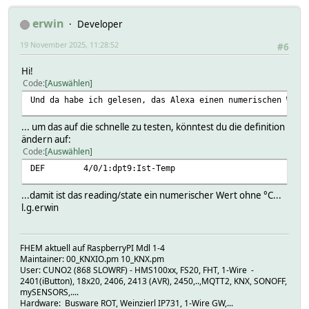
erwin
Developer
19 November 2025, 11:28:52
#6
Hi!
Code
Auswählen
Und da habe ich gelesen, das Alexa einen numerischen Wert
... um das auf die schnelle zu testen, könntest du die definition
ändern auf:
Code
Auswählen
DEF 4/0/1:dpt9:Ist-Temp
...damit ist das reading/state ein numerischer Wert ohne °C...
l.g.erwin
FHEM aktuell auf RaspberryPI Mdl 1-4
Maintainer: 00_KNXIO.pm 10_KNX.pm
User: CUNO2 (868 SLOWRF) - HMS100xx, FS20, FHT, 1-Wire -
2401(iButton), 18x20, 2406, 2413 (AVR), 2450,..,MQTT2, KNX, SONOFF,
mySENSORS,....
Hardware: Busware ROT, Weinzierl IP731, 1-Wire GW,...