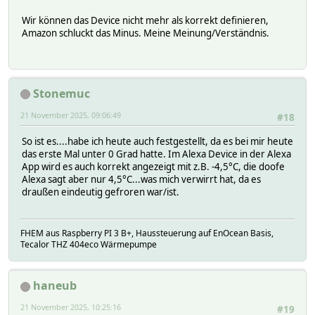
Wir können das Device nicht mehr als korrekt definieren,
Amazon schluckt das Minus. Meine Meinung/Verständnis.
Stonemuc
21 November 2025, 09:06:49
#18
So ist es....habe ich heute auch festgestellt, da es bei mir heute
das erste Mal unter 0 Grad hatte. Im Alexa Device in der Alexa
App wird es auch korrekt angezeigt mit z.B. -4,5°C, die doofe
Alexa sagt aber nur 4,5°C...was mich verwirrt hat, da es
draußen eindeutig gefroren war/ist.
FHEM aus Raspberry PI 3 B+, Haussteuerung auf EnOcean Basis,
Tecalor THZ 404eco Wärmepumpe
haneub
21 November 2025, 10:25:16
#19