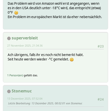
Das Problem wird von Amazon wohl erst angegangen, wenn
es in den USA deutlich unter -18°C wird, das entspricht (etwa)
0°F
Ein Problem im europäischen Markt ist da eher nebensächlich.
superverbleit
27 November 2025, 21:34:36
#23
Ach übrigens, falls ihr es noch nicht bemerkt habt.
Seit heute werden wieder -°C gemeldet.
1 Person(en)
gefällt das.
Stonemuc
13 Dezember 2025, 07:52:04
#24
Letzte Bearbeitung
: 13 Dezember 2025, 08:02:01 von Stonemuc