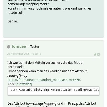
homebridgemapping mehr?
Könnt ihr mir kurz nochmals erläutern, was und wie ich es
tesetn soll.
Danke.
TomLee
Tester
20 November 2025, 16:50:15
#13
Ich würds mit den Mitteln versuchen, die das Modul
bereitstellt.
Umbenennen kann man das Reading mit dem Attribut
readingNmap
https://fhem.de/commandref_modular.html#KNX
Code
Auswählen
attr Aussenbereich.Temp.Wetterstation readingNmap Ist-Tem
Das Attribut
homebridgeMapping
und im Prinzip das Attribut