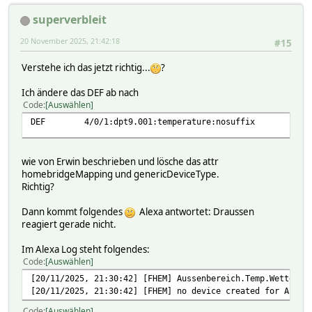
superverbleit
20 November 2025, 21:42:18
#15
Verstehe ich das jetzt richtig...
?
Ich ändere das DEF ab nach
Code
Auswählen
DEF 4/0/1:dpt9.001:temperature:nosuffix
wie von Erwin beschrieben und lösche das attr
homebridgeMapping und genericDeviceType.
Richtig?
Dann kommt folgendes
Alexa antwortet: Draussen
reagiert gerade nicht.
Im Alexa Log steht folgendes:
Code
Auswählen
[20/11/2025, 21:30:42] [FHEM] Aussenbereich.Temp.Wetterst
[20/11/2025, 21:30:42] [FHEM] no device created for Ausse
Code
Auswählen