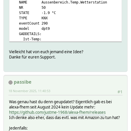
NAME Aussenbereich.Temp.Wetterstation
NR 50
STATE -1.9 °C
TYPE KNX
eventCount 290
model dpt9
GADDETAILS:
Ist-Temp:
CODE 04001
MODEL dpt9.001
Vielleicht hat von euch jemand eine Idee?
NO 1
Danke für euren Support.
OPTION
RDNAMEGET Ist-Temp-get
RDNAMESET Ist-Temp-set
SETLIST
passibe
GADTABLE:
04001 Ist-Temp
18 November 2025, 11:40:53
#1
Helper:
READINGS:
Was genau hast du denn geupdatet? Eigentlich gab es bei
2025-11-16 07:10:27 IODev KNX
alexa-fhem seit August 2024 kein Update mehr:
2025-11-18 07:08:51 Ist-Temp-get -1.9 °C
https://github.com/justme-1968/alexa-fhem/releases
2025-11-18 07:08:51 last-sender 1.1.27
Ich denke also eher, dass das evtl. was mit Amazon zu tun hat?
2025-11-18 07:08:51 state -1.9 °C
Attributes:
Jedenfalls:
IODev KNX