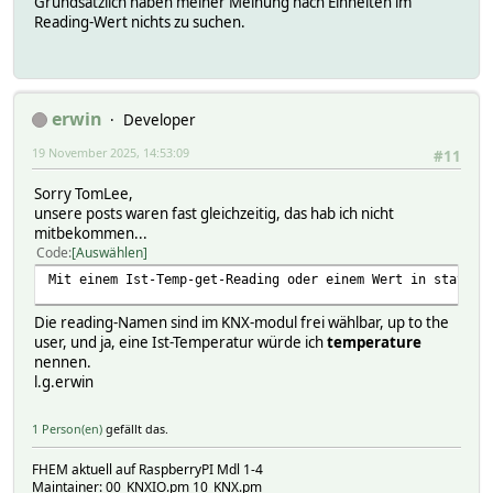
Grundsätzlich haben meiner Meinung nach Einheiten im
Reading-Wert nichts zu suchen.
erwin
Developer
19 November 2025, 14:53:09
#11
Sorry TomLee,
unsere posts waren fast gleichzeitig, das hab ich nicht
mitbekommen...
Code
Auswählen
Mit einem Ist-Temp-get-Reading oder einem Wert in state k
Die reading-Namen sind im KNX-modul frei wählbar, up to the
user, und ja, eine Ist-Temperatur würde ich
temperature
nennen.
l.g.erwin
1 Person(en)
gefällt das.
FHEM aktuell auf RaspberryPI Mdl 1-4
Maintainer: 00_KNXIO.pm 10_KNX.pm