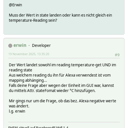
@Erwin
Muss der Wert in state landen oder kann es nicht gleich ein
temperature-Reading sein?
erwin
Developer
19 November 2025, 13:35:20
#9
Der Wert landet sowohl im reading temperature-get UND im
reading state
Aus welchem reading du ihn für Alexa verwendest ist vom
mapping abhänging...
Falls deine Frage aber wegen der Einheit im GUI war, kannst
du mittels Attr. stateFomat wieder °C hinzufügen.
Mir gings nur um die Frage, ob das bez. Alexa negative werte
was ändert.
l.g. erwin
FHEM aktuell auf RaspberryPI Mdl 1-4