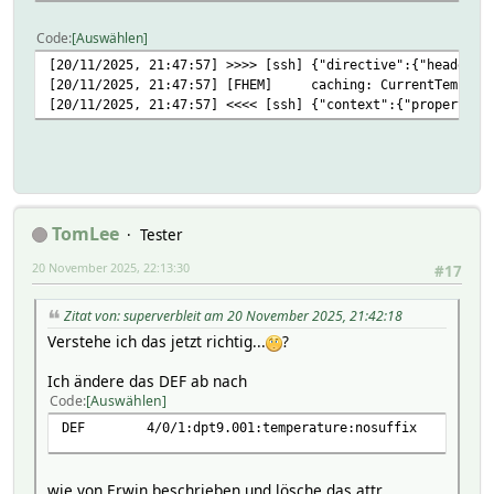
Code
Auswählen
[20/11/2025, 21:47:57] >>>> [ssh] {"directive":{"header":
[20/11/2025, 21:47:57] [FHEM] caching: CurrentTemperatu
[20/11/2025, 21:47:57] <<<< [ssh] {"context":{"properties
TomLee
Tester
20 November 2025, 22:13:30
#17
Zitat von: superverbleit am 20 November 2025, 21:42:18
Verstehe ich das jetzt richtig...
?
Ich ändere das DEF ab nach
Code
Auswählen
DEF 4/0/1:dpt9.001:temperature:nosuffix
wie von Erwin beschrieben und lösche das attr