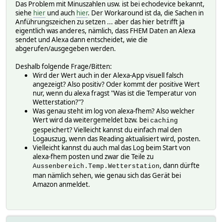
Das Problem mit Minuszahlen usw. ist bei echodevice bekannt,
alexaName Temperatur Draußen
siehe
hier
und auch
hier
. Der Workaround ist da, die Sachen in
genericDeviceType thermometer
Anführungszeichen zu setzen ... aber das hier betrifft ja
group Aussentemperatur
eigentlich was anderes, nämlich, dass FHEM Daten an Alexa
homebridgeMapping CurrentTemperature:reading=state
sendet und Alexa dann entscheidet, wie die
icon icoTemp.png
abgerufen/ausgegeben werden.
room Aussenbereich
webCmd :
Deshalb folgende Frage/Bitten:
Wird der Wert auch in der Alexa-App visuell falsch
angezeigt? Also positiv? Oder kommt der positive Wert
nur, wenn du alexa fragst "Was ist die Temperatur von
Wetterstation?"?
Was genau steht im log von alexa-fhem? Also welcher
Wert wird da weitergemeldet bzw. bei
caching
gespeichert? Vielleicht kannst du einfach mal den
Logauszug, wenn das Reading aktualisiert wird, posten.
Vielleicht kannst du auch mal das Log beim Start von
alexa-fhem posten und zwar die Teile zu
, dann dürfte
Aussenbereich.Temp.Wetterstation
man nämlich sehen, wie genau sich das Gerät bei
Amazon anmeldet.