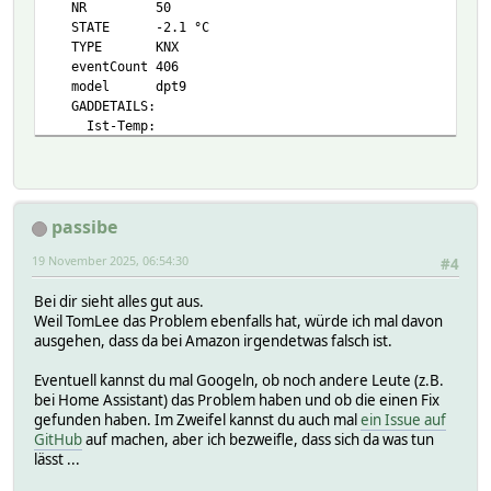
NR 50
STATE -2.1 °C
TYPE KNX
eventCount 406
model dpt9
GADDETAILS:
Ist-Temp:
CODE 04001
MODEL dpt9.001
NO 1
OPTION
passibe
RDNAMEGET Ist-Temp-get
RDNAMESET Ist-Temp-set
19 November 2025, 06:54:30
#4
SETLIST
GADTABLE:
Bei dir sieht alles gut aus.
04001 Ist-Temp
Weil TomLee das Problem ebenfalls hat, würde ich mal davon
Helper:
ausgehen, dass da bei Amazon irgendetwas falsch ist.
READINGS:
2025-11-16 07:10:27 IODev KNX
Eventuell kannst du mal Googeln, ob noch andere Leute (z.B.
2025-11-18 21:04:12 Ist-Temp-get -2.1 °C
bei Home Assistant) das Problem haben und ob die einen Fix
2025-11-18 21:04:12 last-sender 1.1.27
gefunden haben. Im Zweifel kannst du auch mal
ein Issue auf
2025-11-18 21:04:12 state -2.1 °C
GitHub
auf machen, aber ich bezweifle, dass sich da was tun
Attributes:
lässt ...
IODev KNX
alexaName Temperatur Draußen