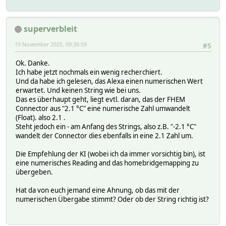
genericDeviceType thermometer
group Aussentemperatur
homebridgeMapping CurrentTemperature:reading=state
superverbleit
icon icoTemp.png
room Aussenbereich
19 November 2025, 09:36:59
#5
webCmd :
Ok. Danke.
Ich habe jetzt nochmals ein wenig recherchiert.
Und da habe ich gelesen, das Alexa einen numerischen Wert
erwartet. Und keinen String wie bei uns.
Das es überhaupt geht, liegt evtl. daran, das der FHEM
Connector aus "2.1 °C" eine numerische Zahl umwandelt
(Float). also 2.1 .
Steht jedoch ein - am Anfang des Strings, also z.B. "-2.1 °C"
wandelt der Connector dies ebenfalls in eine 2.1 Zahl um.
Die Empfehlung der KI (wobei ich da immer vorsichtig bin), ist
eine numerisches Reading and das homebridgemapping zu
übergeben.
Hat da von euch jemand eine Ahnung, ob das mit der
numerischen Übergabe stimmt? Oder ob der String richtig ist?