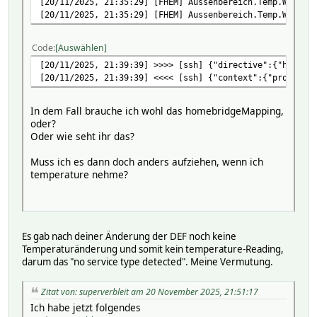
[20/11/2025, 21:35:29] [FHEM] Aussenbereich.Temp.Wetters
[20/11/2025, 21:35:29] [FHEM] Aussenbereich.Temp.Wetters
Code
Auswählen
[20/11/2025, 21:39:39] >>>> [ssh] {"directive":{"header"
[20/11/2025, 21:39:39] <<<< [ssh] {"context":{"propertie
In dem Fall brauche ich wohl das homebridgeMapping,
oder?
Oder wie seht ihr das?
Muss ich es dann doch anders aufziehen, wenn ich
temperature nehme?
Es gab nach deiner Änderung der DEF noch keine
Temperaturänderung und somit kein temperature-Reading,
darum das "no service type detected". Meine Vermutung.
Zitat von: superverbleit am 20 November 2025, 21:51:17
Ich habe jetzt folgendes