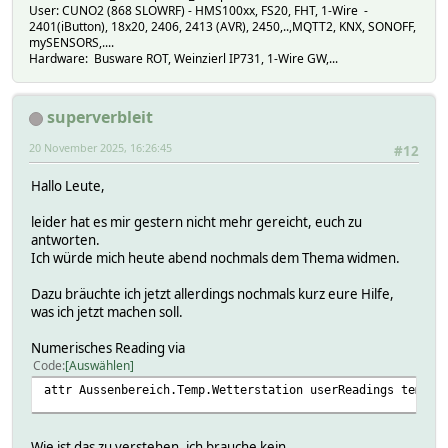
User: CUNO2 (868 SLOWRF) - HMS100xx, FS20, FHT, 1-Wire -
2401(iButton), 18x20, 2406, 2413 (AVR), 2450,..,MQTT2, KNX, SONOFF,
mySENSORS,....
Hardware: Busware ROT, Weinzierl IP731, 1-Wire GW,...
superverbleit
20 November 2025, 16:26:45
#12
Hallo Leute,
leider hat es mir gestern nicht mehr gereicht, euch zu
antworten.
Ich würde mich heute abend nochmals dem Thema widmen.
Dazu bräuchte ich jetzt allerdings nochmals kurz eure Hilfe,
was ich jetzt machen soll.
Numerisches Reading via
Code
Auswählen
attr Aussenbereich.Temp.Wetterstation userReadings temper
Wie ist das zu verstehen, ich brauche kein