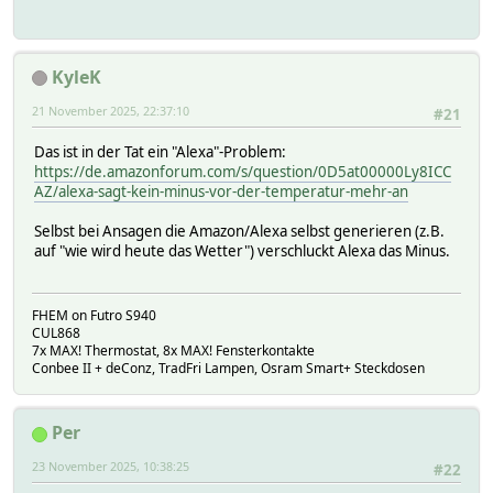
KyleK
21 November 2025, 22:37:10
#21
Das ist in der Tat ein "Alexa"-Problem:
https://de.amazonforum.com/s/question/0D5at00000Ly8ICC
AZ/alexa-sagt-kein-minus-vor-der-temperatur-mehr-an
Selbst bei Ansagen die Amazon/Alexa selbst generieren (z.B.
auf "wie wird heute das Wetter") verschluckt Alexa das Minus.
FHEM on Futro S940
CUL868
7x MAX! Thermostat, 8x MAX! Fensterkontakte
Conbee II + deConz, TradFri Lampen, Osram Smart+ Steckdosen
Per
23 November 2025, 10:38:25
#22