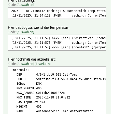
Hier das Caching:
Code
Auswählen
2025-11-18 21:04:12 caching: Aussenbereich.Temp.Wettersta
[18/11/2025, 21:04:12] [FHEM] caching: CurrentTemperatu
Hier das Log zu, wie ist die Temperatur:
Code
Auswählen
[18/11/2025, 21:11:57] >>>> [ssh] {"directive":{"header":
[18/11/2025, 21:11:57] [FHEM] caching: CurrentTemperatu
[18/11/2025, 21:11:57] <<<< [ssh] {"context":{"properties
Hier nochmals das aktuelle list:
Code
Auswählen
Erweitern
Internals:
DEF 4/0/1:dpt9.001:Ist-Temp
FUUID 5dfcf3ad-f33f-5687-d4b4-f78d8eb53fce6389
IODev KNX
KNX_MSGCNT 406
KNX_RAWMSG C0111bw04001872e
KNX_TIME 2025-11-18 21:04:12
LASTInputDev KNX
MSGCNT 406
NAME Aussenbereich.Temp.Wetterstation