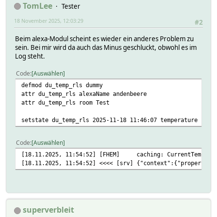
TomLee
Tester
18 November 2025, 12:03:29
#2
Beim alexa-Modul scheint es wieder ein anderes Problem zu
sein. Bei mir wird da auch das Minus geschluckt, obwohl es im
Log steht.
Code
Auswählen
defmod du_temp_rls dummy
attr du_temp_rls alexaName andenbeere
attr du_temp_rls room Test
setstate du_temp_rls 2025-11-18 11:46:07 temperature -5.9
Code
Auswählen
[18.11.2025, 11:54:52] [FHEM] caching: CurrentTemperatu
[18.11.2025, 11:54:52] <<<< [srv] {"context":{"properties
superverbleit