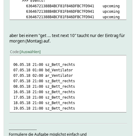
>>> Events:
63646721388B4BCF81F846DFBC7FD941 upcoming 
63646721388B4BCF81F846DFBC7FD941 upcoming 
63646721388B4BCF81F846DFBC7FD941 upcoming 
63646721388B4BCF81F846DFBC7FD941 upcoming 
63646721388B4BCF81F846DFBC7FD941 upcoming 
aber bei einem "get ... text next 10" taucht nur der Eintrag für
morgen (Montag) auf.
Code
Auswählen
06.05.18 21:00 sz_Bett_rechts
07.05.18 01:00 bd_Ventilator
07.05.18 02:00 ar_Ventilator
07.05.18 21:00 sz_Bett_rechts
08.05.18 21:00 sz_Bett_rechts
16.05.18 21:00 sz_Bett_rechts
17.05.18 21:00 sz_Bett_rechts
18.05.18 21:00 sz_Bett_rechts
19.05.18 21:00 sz_Bett_rechts
-----------------------
Formuliere die Aufgabe möglichst einfach und