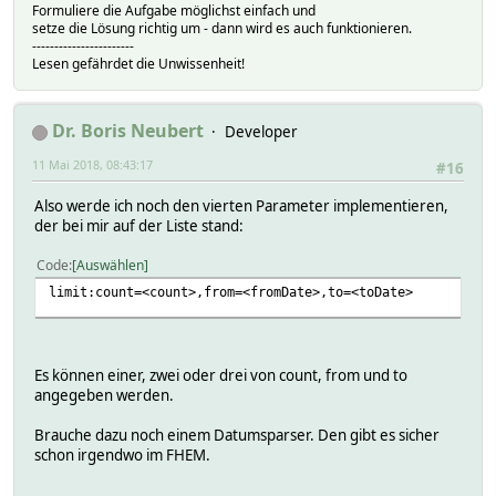
Formuliere die Aufgabe möglichst einfach und
setze die Lösung richtig um - dann wird es auch funktionieren.
-----------------------
Lesen gefährdet die Unwissenheit!
Dr. Boris Neubert
Developer
11 Mai 2018, 08:43:17
#16
Also werde ich noch den vierten Parameter implementieren,
der bei mir auf der Liste stand:
Code
Auswählen
limit:count=<count>,from=<fromDate>,to=<toDate>
Es können einer, zwei oder drei von count, from und to
angegeben werden.
Brauche dazu noch einem Datumsparser. Den gibt es sicher
schon irgendwo im FHEM.