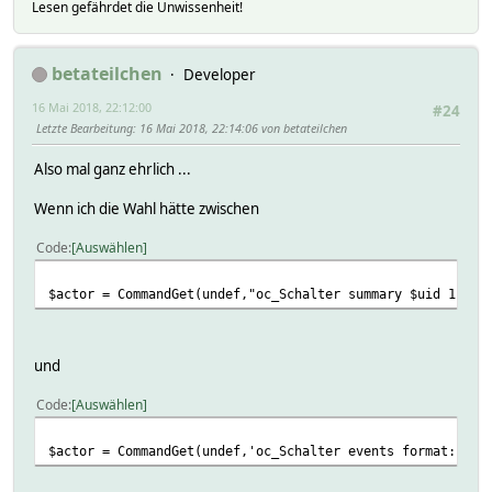
Lesen gefährdet die Unwissenheit!
betateilchen
Developer
16 Mai 2018, 22:12:00
#24
Letzte Bearbeitung
: 16 Mai 2018, 22:14:06 von betateilchen
Also mal ganz ehrlich ...
Wenn ich die Wahl hätte zwischen
Code
Auswählen
$actor = CommandGet(undef,"oc_Schalter summary $uid 1");
und
Code
Auswählen
$actor = CommandGet(undef,'oc_Schalter events format:cust