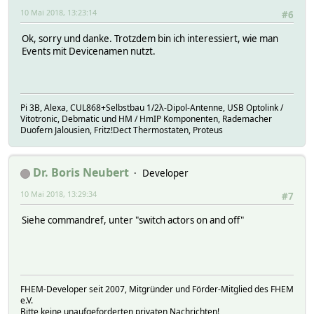
10 Mai 2018, 13:23:14
#6
Ok, sorry und danke. Trotzdem bin ich interessiert, wie man
Events mit Devicenamen nutzt.
Pi 3B, Alexa, CUL868+Selbstbau 1/2λ-Dipol-Antenne, USB Optolink /
Vitotronic, Debmatic und HM / HmIP Komponenten, Rademacher
Duofern Jalousien, Fritz!Dect Thermostaten, Proteus
Dr. Boris Neubert
Developer
10 Mai 2018, 13:29:34
#7
Siehe commandref, unter "switch actors on and off"
FHEM-Developer seit 2007, Mitgründer und Förder-Mitglied des FHEM
e.V.
Bitte keine unaufgeforderten privaten Nachrichten!