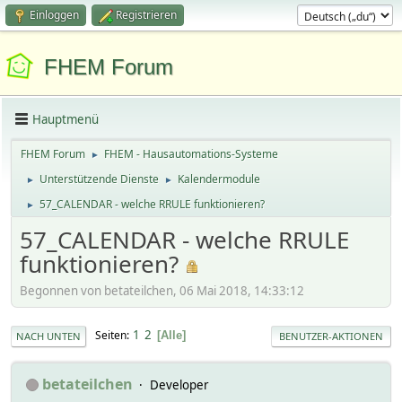
Einloggen
Registrieren
FHEM Forum
Hauptmenü
FHEM Forum
FHEM - Hausautomations-Systeme
►
Unterstützende Dienste
Kalendermodule
►
►
57_CALENDAR - welche RRULE funktionieren?
►
57_CALENDAR - welche RRULE
funktionieren?
Begonnen von betateilchen, 06 Mai 2018, 14:33:12
1
2
Seiten
Alle
NACH UNTEN
BENUTZER-AKTIONEN
betateilchen
Developer