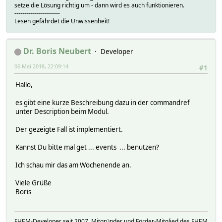
setze die Lösung richtig um - dann wird es auch funktionieren.
-----------------------
Lesen gefährdet die Unwissenheit!
Dr. Boris Neubert
Developer
06 Mai 2018, 22:09:14
#1
Hallo,
es gibt eine kurze Beschreibung dazu in der commandref
unter Description beim Modul.
Der gezeigte Fall ist implementiert.
Kannst Du bitte mal get ... events ... benutzen?
Ich schau mir das am Wochenende an.
Viele Grüße
Boris
FHEM-Developer seit 2007, Mitgründer und Förder-Mitglied des FHEM