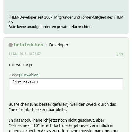
FHEM-Developer seit 2007, Mitgründer und Förder-Mitglied des FHEM
e.V.
Bitte keine unaufgeforderten privaten Nachrichten!
betateilchen
Developer
11 Mai 2018, 10:26:07
#17
mir würde ja
Code
Auswählen
list:next=10
ausreichen (und besser gefallen), weil der Zweck durch das
"next" einfach erkennbar bleibt.
In das Modul habe ich jetzt noch nicht geschaut, aber
"series:next=10" liefert doch die Ergebnisse vermutlich in
einem sortierten Array zurück - davon müsste man eben nur