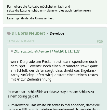
-----------------------
Formuliere die Aufgabe möglichst einfach und
setze die Lösung richtig um - dann wird es auch funktionieren.
-----------------------
Lesen gefährdet die Unwissenheit!
Dr. Boris Neubert
Developer
11 Mai 2018, 15:22:19
#20
Zitat von: betateilchen am 11 Mai 2018, 13:13:26
wenn Du grade am Frickeln bist, dann spendiere doch
dem "get ... events" noch einen Parameter "raw" ganz
am Schluß, der dafür sorgt, dass direkt das Ergebnis-
Array zurückgeliefert wird, anstatt eines reinen Textes
mit \n zur Zeilentrennung
Ist machbar - schließlich wird das Array erst am Schluss zu
einem String gejoint.
Zum Keystore. Das wollte ich sowieso mal angehen, damit die
geheime URL aus dem define herauskommt. Ich würde dann