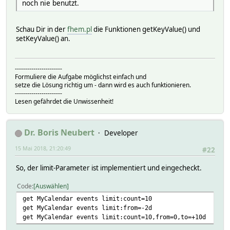
noch nie benutzt.
Schau Dir in der
fhem.pl
die Funktionen getKeyValue() und
setKeyValue() an.
-----------------------
Formuliere die Aufgabe möglichst einfach und
setze die Lösung richtig um - dann wird es auch funktionieren.
-----------------------
Lesen gefährdet die Unwissenheit!
Dr. Boris Neubert
Developer
15 Mai 2018, 21:20:49
#22
So, der limit-Parameter ist implementiert und eingecheckt.
Code
Auswählen
get MyCalendar events limit:count=10
get MyCalendar events limit:from=-2d
get MyCalendar events limit:count=10,from=0,to=+10d