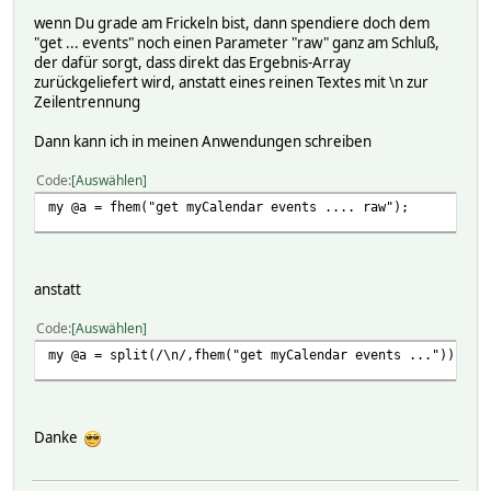
wenn Du grade am Frickeln bist, dann spendiere doch dem
"get ... events" noch einen Parameter "raw" ganz am Schluß,
der dafür sorgt, dass direkt das Ergebnis-Array
zurückgeliefert wird, anstatt eines reinen Textes mit \n zur
Zeilentrennung
Dann kann ich in meinen Anwendungen schreiben
Code
Auswählen
my @a = fhem("get myCalendar events .... raw");
anstatt
Code
Auswählen
my @a = split(/\n/,fhem("get myCalendar events ..."));
Danke