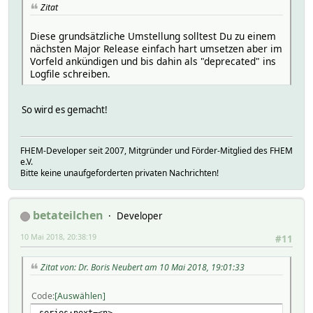
Zitat
Diese grundsätzliche Umstellung solltest Du zu einem
nächsten Major Release einfach hart umsetzen aber im
Vorfeld ankündigen und bis dahin als "deprecated" ins
Logfile schreiben.
So wird es gemacht!
FHEM-Developer seit 2007, Mitgründer und Förder-Mitglied des FHEM
e.V.
Bitte keine unaufgeforderten privaten Nachrichten!
betateilchen
Developer
10 Mai 2018, 20:38:19
#11
Zitat von: Dr. Boris Neubert am 10 Mai 2018, 19:01:33
Code
Auswählen
series:next=<n>