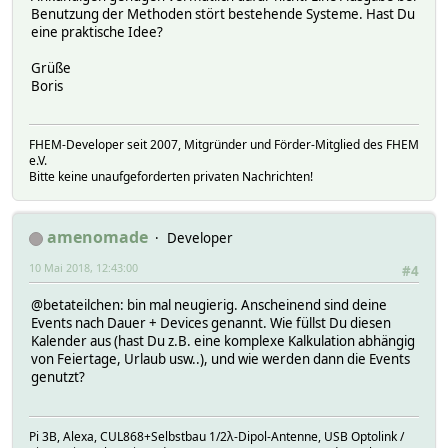
Benutzung der Methoden stört bestehende Systeme. Hast Du
eine praktische Idee?
Grüße
Boris
FHEM-Developer seit 2007, Mitgründer und Förder-Mitglied des FHEM
e.V.
Bitte keine unaufgeforderten privaten Nachrichten!
amenomade
Developer
10 Mai 2018, 12:43:00
#4
@betateilchen: bin mal neugierig. Anscheinend sind deine
Events nach Dauer + Devices genannt. Wie füllst Du diesen
Kalender aus (hast Du z.B. eine komplexe Kalkulation abhängig
von Feiertage, Urlaub usw..), und wie werden dann die Events
genutzt?
Pi 3B, Alexa, CUL868+Selbstbau 1/2λ-Dipol-Antenne, USB Optolink /