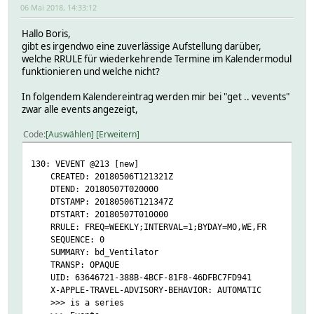
06 Mai 2018, 14:33:12
Hallo Boris,
gibt es irgendwo eine zuverlässige Aufstellung darüber,
welche RRULE für wiederkehrende Termine im Kalendermodul
funktionieren und welche nicht?
In folgendem Kalendereintrag werden mir bei "get .. vevents"
zwar alle events angezeigt,
Code
Auswählen
Erweitern
130: VEVENT @213 [new]
CREATED: 20180506T121321Z
DTEND: 20180507T020000
DTSTAMP: 20180506T121347Z
DTSTART: 20180507T010000
RRULE: FREQ=WEEKLY;INTERVAL=1;BYDAY=MO,WE,FR
SEQUENCE: 0
SUMMARY: bd_Ventilator
TRANSP: OPAQUE
UID: 63646721-388B-4BCF-81F8-46DFBC7FD941
X-APPLE-TRAVEL-ADVISORY-BEHAVIOR: AUTOMATIC
>>> is a series