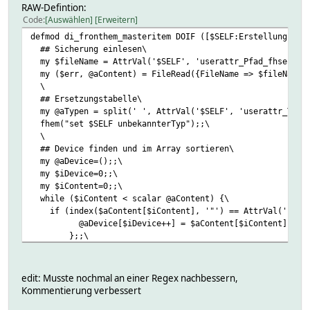
RAW-Defintion:
Code
Auswählen
Erweitern
defmod di_fronthem_masteritem DOIF ([$SELF:Erstellung] eq
## Sicherung einlesen\
my $fileName = AttrVal('$SELF', 'userattr_Pfad_fhserver_
my ($err, @aContent) = FileRead({FileName => $fileName, 
\
## Ersetzungstabelle\
my @aTypen = split(' ', AttrVal('$SELF', 'userattr_Typen
fhem("set $SELF unbekannterTyp");;\
\
## Device finden und im Array sortieren\
my @aDevice=();;\
my $iDevice=0;;\
my $iContent=0;;\
while ($iContent < scalar @aContent) {\
if (index($aContent[$iContent], '"') == AttrVal('$SELF'
@aDevice[$iDevice++] = $aContent[$iContent];;\
};;\
$iContent++;;\
};;\
@aDevice=sort {$a cmp $b} @aDevice;;\
edit: Musste nochmal an einer Regex nachbessern,
\
Kommentierung verbessert
## eigentlicher Vorgang\