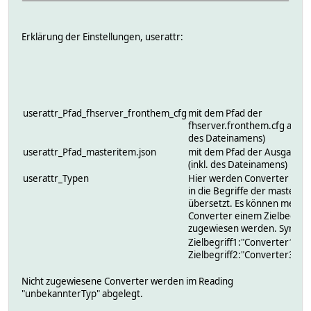
Erklärung der Einstellungen, userattr:
userattr_Pfad_fhserver_fronthem_cfg
mit dem Pfad der
fhserver.fronthem.cfg anpass
des Dateinamens)
userattr_Pfad_masteritem.json
mit dem Pfad der Ausgabe 
(inkl. des Dateinamens)
userattr_Typen
Hier werden Converter von
in die Begriffe der masterite
übersetzt. Es können mehre
Converter einem Zielbegriff
zugewiesen werden. Syntax:
Zielbegriff1:"Converter1","
Zielbegriff2:"Converter3"
Nicht zugewiesene Converter werden im Reading
"unbekannterTyp" abgelegt.