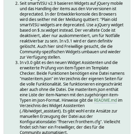
Seit smartVISU v2.9 basieren Widgets auf jQuery mobile
und das Handling der items aus den Vorversionen ist
deprectated. In der Entwicklerkonsole des Browsers
wird dies seither mit der Meldung quittiert: "Plain old
smartVISU widgets are deprecated. Use a jQuery widget
based on $.sv.widget instead. Der veraltete Code ist
deaktiviert, aber nur auskommentiert, um für Notfälle
reaktivierbar zu sein. In v3.1 wird er dann definitiv
gelöscht. Auch hier sind Freiwillige gesucht, die die
Community-spezifischen Widgets umbauen und wieder
zur Verfügung stellen.
In v3.0 gibt es den neuen Widget Assistenten und die
erweiterte Prüfung von item-Typen im Template
Checker. Beide Funktionen benötigen eine Datei namens
"masteritem.json" im Verzeichnis der eigenen Seiten für
die volle Funktionalität. Sie funktionieren eingeschränkt
aber auch ohne die Datei. Die masteritem.json enthät
eine Liste der item-Namen mit den zugehörigen item-
Typen im json-Format. Hinweise gibt die
README.md
im
Verzeichnis des Widget Assistenten
(./lib/widget_assistant). Es gibt wohl erste Ansätze zur
manuellen Erzeugung der Datei aus der
Konfigurationsdatei "fhserver.fronthem.cfg". Vielleicht
findet sich hier ein Freiwilliger, der dies für die
Community automatisiert.