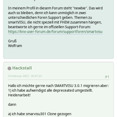
In meinem Profil in diesem Forum steht "newbie". Das wird
auch so bleiben, denn ich kann unmöglich in zwei
unterschiedlichen Foren Support geben. Themen zu
smartVISU, die nicht speziell mit FHEM zusammen hängen,
beantworte ich gerne im offiziellen Support-Forum:
https://knx-user-forum.de/forum/supportforen/smartvisu
Gruß
Wolfram
Hackstall
14 Februar 2021, 18:37:23
#1
Hallo ich möchte gerne nach SMARTVISU 3.0.1 migrieren aber:
1) ich habe aufwendigst alle depreceated umgestellt.
Heidenarbeit!
dann
a) ich habe smarvisu301 Clone gezogen