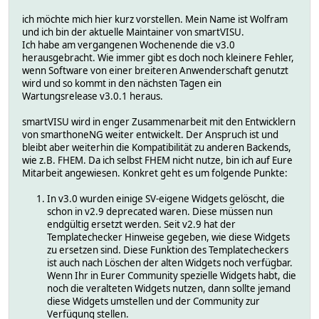
ich möchte mich hier kurz vorstellen. Mein Name ist Wolfram
und ich bin der aktuelle Maintainer von smartVISU.
Ich habe am vergangenen Wochenende die v3.0
herausgebracht. Wie immer gibt es doch noch kleinere Fehler,
wenn Software von einer breiteren Anwenderschaft genutzt
wird und so kommt in den nächsten Tagen ein
Wartungsrelease v3.0.1 heraus.
smartVISU wird in enger Zusammenarbeit mit den Entwicklern
von smarthoneNG weiter entwickelt. Der Anspruch ist und
bleibt aber weiterhin die Kompatibilität zu anderen Backends,
wie z.B. FHEM. Da ich selbst FHEM nicht nutze, bin ich auf Eure
Mitarbeit angewiesen. Konkret geht es um folgende Punkte:
In v3.0 wurden einige SV-eigene Widgets gelöscht, die
schon in v2.9 deprecated waren. Diese müssen nun
endgültig ersetzt werden. Seit v2.9 hat der
Templatechecker Hinweise gegeben, wie diese Widgets
zu ersetzen sind. Diese Funktion des Templatecheckers
ist auch nach Löschen der alten Widgets noch verfügbar.
Wenn Ihr in Eurer Community spezielle Widgets habt, die
noch die veralteten Widgets nutzen, dann sollte jemand
diese Widgets umstellen und der Community zur
Verfügung stellen.