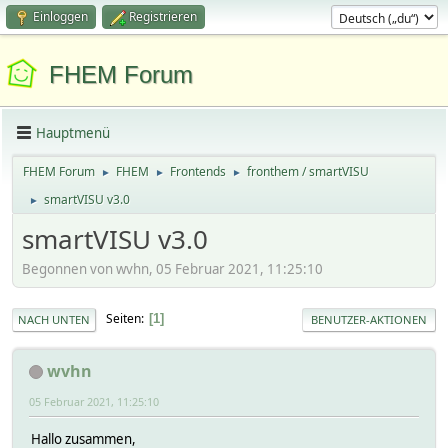
Einloggen
Registrieren
FHEM Forum
Hauptmenü
FHEM Forum
FHEM
Frontends
fronthem / smartVISU
►
►
►
smartVISU v3.0
►
smartVISU v3.0
Begonnen von wvhn, 05 Februar 2021, 11:25:10
Seiten
1
NACH UNTEN
BENUTZER-AKTIONEN
wvhn
05 Februar 2021, 11:25:10
Hallo zusammen,