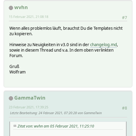
wvhn
15 Februar 2021, 21:08:18
#7
Wenn alles problemlos läuft, brauchst Du die Templates nicht
zu kopieren.
Hinweise zu Neuigkeiten in v3.0 sind in der
changelog.md
,
sowie in diesem Thread und v.a. In dem oben verlinkten
Forum.
Gruß
Wolfram
GammaTwin
23 Februar 2021, 17:39:25
#8
Letzte Bearbeitung
: 24 Februar 2021, 07:20:28 von GammaTwin
Zitat von: wvhn am 05 Februar 2021, 11:25:10