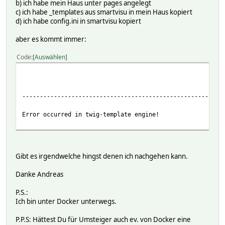
b) ich habe mein Haus unter pages angelegt
c) ich habe _templates aus smartvisu in mein Haus kopiert
d) ich habe config.ini in smartvisu kopiert
aber es kommt immer:
Code
Auswählen
smartV
18:31, 14.02, 
---------------------------------------------------------
Error occurred in twig-template engine!
Gibt es irgendwelche hingst denen ich nachgehen kann.
Danke Andreas
P.S.:
Ich bin unter Docker unterwegs.
P.P.S: Hättest Du für Umsteiger auch ev. von Docker eine